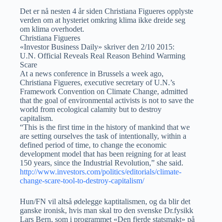
Det er nå nesten 4 år siden Christiana Figueres opplyste
verden om at hysteriet omkring klima ikke dreide seg
om klima overhodet.
Christiana Figueres
«Investor Business Daily» skriver den 2/10 2015:
U.N. Official Reveals Real Reason Behind Warming
Scare
At a news conference in Brussels a week ago,
Christiana Figueres, executive secretary of U.N.’s
Framework Convention on Climate Change, admitted
that the goal of environmental activists is not to save the
world from ecological calamity but to destroy
capitalism.
“This is the first time in the history of mankind that we
are setting ourselves the task of intentionally, within a
defined period of time, to change the economic
development model that has been reigning for at least
150 years, since the Industrial Revolution,” she said.
http://www.investors.com/politics/editorials/climate-
change-scare-tool-to-destroy-capitalism/
Hun/FN vil altså ødelegge kaptitalismen, og da blir det
ganske ironisk, hvis man skal tro den svenske Dr.fysikk
Lars Bern, som i programmet «Den fjerde statsmakt» på