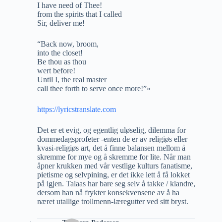
I have need of Thee!
from the spirits that I called
Sir, deliver me!
“Back now, broom,
into the closet!
Be thou as thou
wert before!
Until I, the real master
call thee forth to serve once more!”»
https://lyricstranslate.com
Det er et evig, og egentlig uløselig, dilemma for
dommedagsprofeter -enten de er av religiøs eller
kvasi-religiøs art, det å finne balansen mellom å
skremme for mye og å skremme for lite. Når man
åpner krukken med vår vestlige kulturs fanatisme,
pietisme og selvpining, er det ikke lett å få lokket
på igjen. Talaas har bare seg selv å takke / klandre,
dersom han nå frykter konsekvensene av å ha
næret utallige trollmenn-læregutter ved sitt bryst.