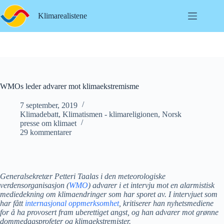
Hopp
til
Klimarealistene
innholdet
WMOs leder advarer mot klimaekstremisme
7 september, 2019
Klimadebatt
,
Klimatismen - klimareligionen
,
Norsk
presse om klimaet
29 kommentarer
Generalsekretær Petteri Taalas i den meteorologiske
verdensorganisasjon (
WMO
) advarer i et intervju mot en alarmistisk
mediedekning om klimaendringer som har sporet av. I intervjuet som
har fått
internasjonal
oppmerksomhet
, kritiserer han nyhetsmediene
for å ha provosert fram uberettiget angst, og han advarer mot grønne
dommedagsprofeter og klimaekstremister.