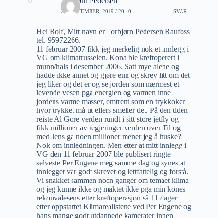
Torbjørn Pedersen
21 SEPTEMBER, 2019 / 20:10
SVAR
Hei Rolf, Mitt navn er Torbjørn Pedersen Raufoss
tel. 95972266.
11 februar 2007 fikk jeg merkelig nok et innlegg i
VG om klimatrusselen. Kona ble kreftoperert i
munn/hals i desember 2006. Satt mye alene og
hadde ikke annet og gjøre enn og skrev litt om det
jeg liker og det er og se jorden som nærmest et
levende vesen pga energien og varmen inne
jordens varme masser, omtrent som en trykkoker
hvor trykket må ut ellers smeller det. På den tiden
reiste Al Gore verden rundt i sitt store jetfly og
fikk millioner av regjeringer verden over Til og
med Jens ga noen millioner mener jeg å huske?
Nok om innledningen. Men etter at mitt innlegg i
VG den 11 februar 2007 ble publisert ringte
selveste Per Engene meg samme dag og synes at
innlegget var godt skrevet og lettfattelig og forstå.
Vi snakket sammen noen ganger om temaet klima
og jeg kunne ikke og maktet ikke pga min kones
rekonvalesens etter kreftoperasjon så 11 dager
etter oppstartet Klimarealistene ved Per Engene og
hans mange godt utdannede kamerater innen