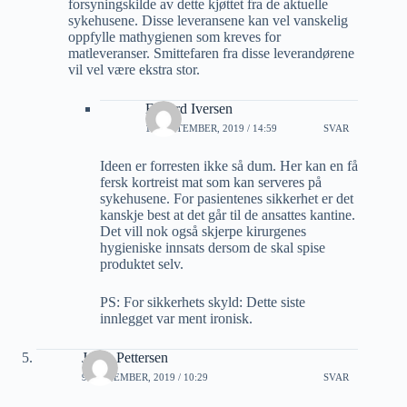
forsyningskilde av dette kjøttet fra de aktuelle
sykehusene. Disse leveransene kan vel vanskelig
oppfylle mathygienen som kreves for
matleveranser. Smittefaren fra disse leverandørene
vil vel være ekstra stor.
Edvard Iversen
10 SEPTEMBER, 2019 / 14:59
SVAR
Ideen er forresten ikke så dum. Her kan en få
fersk kortreist mat som kan serveres på
sykehusene. For pasientenes sikkerhet er det
kanskje best at det går til de ansattes kantine.
Det vill nok også skjerpe kirurgenes
hygieniske innsats dersom de skal spise
produktet selv.
PS: For sikkerhets skyld: Dette siste
innlegget var ment ironisk.
Jøran Pettersen
9 SEPTEMBER, 2019 / 10:29
SVAR