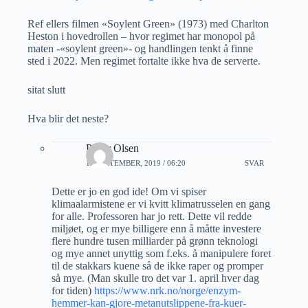
Ref ellers filmen «Soylent Green» (1973) med Charlton
Heston i hovedrollen – hvor regimet har monopol på
maten -«soylent green»- og handlingen tenkt å finne
sted i 2022. Men regimet fortalte ikke hva de serverte.
sitat slutt
Hva blir det neste?
Petter Olsen
10 SEPTEMBER, 2019 / 06:20
SVAR
Dette er jo en god ide! Om vi spiser
klimaalarmistene er vi kvitt klimatrusselen en gang
for alle. Professoren har jo rett. Dette vil redde
miljøet, og er mye billigere enn å måtte investere
flere hundre tusen milliarder på grønn teknologi
og mye annet unyttig som f.eks. å manipulere foret
til de stakkars kuene så de ikke raper og promper
så mye. (Man skulle tro det var 1. april hver dag
for tiden)
https://www.nrk.no/norge/enzym-
hemmer-kan-gjore-metanutslippene-fra-kuer-