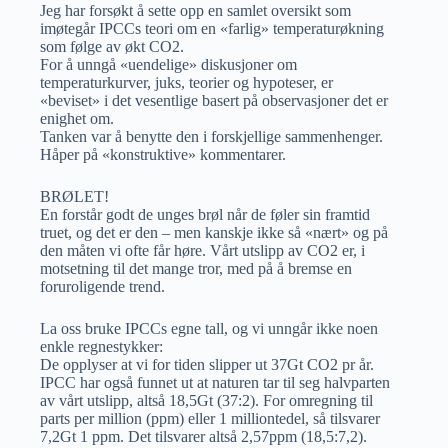
Jeg har forsøkt å sette opp en samlet oversikt som
imøtegår IPCCs teori om en «farlig» temperaturøkning
som følge av økt CO2.
For å unngå «uendelige» diskusjoner om
temperaturkurver, juks, teorier og hypoteser, er
«beviset» i det vesentlige basert på observasjoner det er
enighet om.
Tanken var å benytte den i forskjellige sammenhenger.
Håper på «konstruktive» kommentarer.
BRØLET!
En forstår godt de unges brøl når de føler sin framtid
truet, og det er den – men kanskje ikke så «nært» og på
den måten vi ofte får høre. Vårt utslipp av CO2 er, i
motsetning til det mange tror, med på å bremse en
foruroligende trend.
La oss bruke IPCCs egne tall, og vi unngår ikke noen
enkle regnestykker:
De opplyser at vi for tiden slipper ut 37Gt CO2 pr år.
IPCC har også funnet ut at naturen tar til seg halvparten
av vårt utslipp, altså 18,5Gt (37:2). For omregning til
parts per million (ppm) eller 1 milliontedel, så tilsvarer
7,2Gt 1 ppm. Det tilsvarer altså 2,57ppm (18,5:7,2).