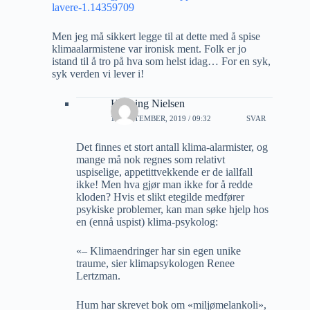
lavere-1.14359709
Men jeg må sikkert legge til at dette med å spise
klimaalarmistene var ironisk ment. Folk er jo
istand til å tro på hva som helst idag… For en syk,
syk verden vi lever i!
Henning Nielsen
11 SEPTEMBER, 2019 / 09:32
SVAR
Det finnes et stort antall klima-alarmister, og
mange må nok regnes som relativt
uspiselige, appetittvekkende er de iallfall
ikke! Men hva gjør man ikke for å redde
kloden? Hvis et slikt etegilde medfører
psykiske problemer, kan man søke hjelp hos
en (ennå uspist) klima-psykolog:
«– Klimaendringer har sin egen unike
traume, sier klimapsykologen Renee
Lertzman.
Hum har skrevet bok om «miljømelankoli»,