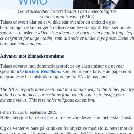
Generalsekretær Petteri Taalas i den meteorologiske
verdensorganisasjon (WMO)
Talaas er svært klar på at vi ikke står ovenfor en endetid og at
befolkningen ikke trenger å redusere sin levestandard. Han sier om de
seneste skremslene:
«Den siste ideen er at barn er en negativ ting. Jeg
er bekymret for unge mødre, som allerede er under mye press. Dette vil
bare øke belastningen
».
Advarer mot klimaekstremisme
Talaas advarer mot dommedagsprofeter og ekstremister og nevner
spesifikt
«
Extinction Rebellion
»
som en truende fare. Han påpeker at
de grønneste har misbrukt rapportene fra FNs klimapanel.
The IPCC reports have been read in a similar way to the Bible: you try
to find certain pieces or sections from which you try to justify your
extreme views. This resembles religious extremism.
Petteri Talaas, 6. september 2019.
Hele intervjuet kan
leses her
for de av våre lesere som behersker finsk.
Og da venter vi bare på kritikken fra objektive mediefolk, rettet mot de
galeste grønne aktivistene samt politikere i MDG, SV og Venstre som