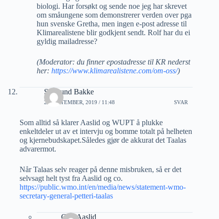
biologi. Har forsøkt og sende noe jeg har skrevet
om småungene som demonstrerer verden over pga
hun svenske Gretha, men ingen e-post adresse til
Klimarealistene blir godkjent sendt. Rolf har du ei
gyldig mailadresse?
(Moderator: du finner epostadresse til KR nederst
her:
https://www.klimarealistene.com/om-oss/
)
Sigmund Bakke
26 SEPTEMBER, 2019 / 11:48
SVAR
Som alltid så klarer Aaslid og WUPT å plukke
enkeltdeler ut av et intervju og bomme totalt på helheten
og kjernebudskapet.Således gjør de akkurat det Taalas
advarermot.
Når Talaas selv reager på denne misbruken, så er det
selvsagt helt tyst fra Aaslid og co.
https://public.wmo.int/en/media/news/statement-wmo-
secretary-general-petteri-taalas
Geir Aaslid