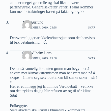
at de er meget generelle og skal liksom være
partsnøytrale. Generalsekretær Petteri Taalas kommer
kun med betraktninger basert på fakta og logikk.
Tom Aurlund
8 SEPTEMBER, 2019 / 23:38
SVAR
Dessverre ligger artikkelen/intervjuet som det henvises
til bak betalingsmur.. 🙁
Carl Wilhelm Lero
9 SEPTEMBER, 2019 / 09:38
SVAR
Det er så sannelig ikke uten grunn man begynner å
advare mot klimaekstremismen man har vært med på å
skape – å møte seg selv i døra kan bli sterke saker – så å
si.
Her er et innlegg jeg la inn hos Verdidebatt – vet ikke
om det trykkes da jeg blir refusert av og til når klima :
Sitat
Folkegryte.
Siste akademiske utspill i klimatiltak kommer fra