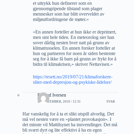
et uttrykk hun definerer som en
gjennomgripende tilstand som plager
mennesker som har blitt overveldet av
miljøutfordringene de møter.»
«En annen forteller at hun ikke er deprimert,
men sint hele tiden. En meteorolog sier han
sover dårlig nesten hver natt på grunn av
klimatrusselen. En annen forsker forteller at
hun og partneren for noen år siden bestemte
seg for å ikke få barn på grunn av frykt for å
bidra til klimakrisen,» skriver Nettavisen.»
https://resett.no/2019/07/21/klimaforskere-
sliter-med-depresjon-og-psykiske-lidelser/
Edvard Iversen
10 SEPTEMBER, 2019 / 12:31
SVAR
Har vanskelig for å ta et slikt utspill alvorlig. Det
må vel nesten være en «plantet provokasjon». I
det minste vil Mattilsynet ha innvendinger. Det må
bli svært dyrt og lite effektivt å ha en egen