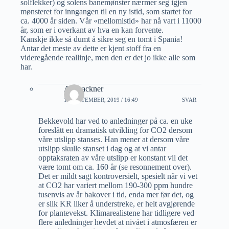
solflekker) og solens banemønster nærmer seg igjen
mønsteret for inngangen til en ny istid, som startet for
ca. 4000 år siden. Vår «mellomistid» har nå vart i 11000
år, som er i overkant av hva en kan forvente.
Kanskje ikke så dumt å sikre seg en tomt i Spania!
Antar det meste av dette er kjent stoff fra en
videregående reallinje, men den er det jo ikke alle som
har.
Alf Lackner
11 SEPTEMBER, 2019 / 16:49
SVAR
Bekkevold har ved to anledninger på ca. en uke
foreslått en dramatisk utvikling for CO2 dersom
våre utslipp stanses. Han mener at dersom våre
utslipp skulle stanset i dag og at vi antar
opptaksraten av våre utslipp er konstant vil det
være tomt om ca. 160 år (se resonnement over).
Det er mildt sagt kontroversielt, spesielt når vi vet
at CO2 har variert mellom 190-300 ppm hundre
tusenvis av år bakover i tid, enda mer før det, og
er slik KR liker å understreke, er helt avgjørende
for plantevekst. Klimarealistene har tidligere ved
flere anledninger hevdet at nivået i atmosfæren er