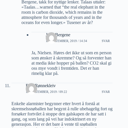
Bergene, takk for nyttige lenker. Talaas uttaler:
«Taalas…warned that “the real elephant in the
room is carbon dioxide, which remains in the
atmosphere for thousands of years and in the
oceans for even longer.» Tusener av år?
Jarle Bergene
12 SEPTEMBER, 2019 / 14:34
SVAR
Ja, Nielsen. Høres det ikke ut som en person
som ønsker å skremme? Og så forventer han
at media ikke hopper på ballen? CO2 skal gi
oss mye vondt i fremtiden. Det er han
rimelig klar på.
Rolf Rønnekleiv
12 SEPTEMBER, 2019 / 09:22
SVAR
Enkelte alarmister begynner etter hvert å forstå at
skremselssnøballen har begynt å rulle ubehagelig fort og
forsøker fortvilet å stoppe den galskapen de har satt i
gang, og som lang på vei har indoktrinert en ny
generasjon. Her er det bare å vente til snøballen