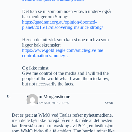
Det kan se ut som om noen «down under» også
har meninger om Strong:
https://quadrant.org.au/opinion/doomed-
planet/2015/12/discovering-maurice-strong/
Her en del uttrykk som kan si noe om hva som
ligger bak skremsler:
https://www.gold-eagle.com/article/give-me-
control-nation’s-money…
Og ikke minst:
Give me control of the media and I will tell the
people of the world what I want them to know,
but not necessarily the facts.
Wilhelm Morgenstierne
11 SEPTEMBER, 2019 / 17:59
SVAR
Det er greit at WMO ved Taalas refser nyhetsmediene,
men dette bør ikke foregå på en slik måte at det nesten
kan fremstå som en renvasking av IPCC, en institusjon
som WMO bidro til å få etablert. Han burde i minst like