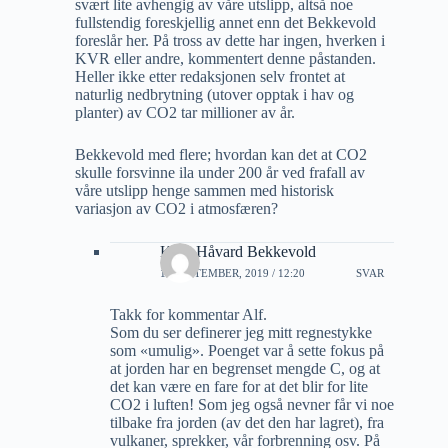
svært lite avhengig av våre utslipp, altså noe
fullstendig foreskjellig annet enn det Bekkevold
foreslår her. På tross av dette har ingen, hverken i
KVR eller andre, kommentert denne påstanden.
Heller ikke etter redaksjonen selv frontet at
naturlig nedbrytning (utover opptak i hav og
planter) av CO2 tar millioner av år.
Bekkevold med flere; hvordan kan det at CO2
skulle forsvinne ila under 200 år ved frafall av
våre utslipp henge sammen med historisk
variasjon av CO2 i atmosfæren?
Knut Håvard Bekkevold
15 SEPTEMBER, 2019 / 12:20
SVAR
Takk for kommentar Alf.
Som du ser definerer jeg mitt regnestykke
som «umulig». Poenget var å sette fokus på
at jorden har en begrenset mengde C, og at
det kan være en fare for at det blir for lite
CO2 i luften! Som jeg også nevner får vi noe
tilbake fra jorden (av det den har lagret), fra
vulkaner, sprekker, vår forbrenning osv. På