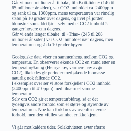
Går vi noen millioner år tilbake, til «Kritt-tiden» (146 til
65 millioner år siden), var CO2 innholdet ca. 2400ppm
og sank til ca. 1300ppm, mens temperaturen var rimelig
stabil på 10 grader over dagens, og livet på jorden
blomstret som aldri før – selv med et CO2 innhold 5
ganger høyere enn dagens.
Går vi enda lenger tilbake, til «Trias» (245 til 208
millioner år siden) var CO2 innholdet nær dagens, men
temperaturen også da 10 grader høyere.
Geologiske data viser en sammenheng mellom CO2 og
temperatur. En observerer økende CO2 en stund etter en
temperaturøkning (Henrys lov, varmere hav avgir
CO2), likeledes gir perioder med økende biomasse
naturlig nok fallende CO2.
I eksemplet over ser vi store forskjeller i CO2 innhold
(2400ppm til 410ppm) med tilnærmet samme
temperatur.
Selv om CO2 gir et temperaturbidrag, så er det
tydeligvis andre forhold som er større og styrende av
temperaturen. Noe kan forklares av ovenfor nevnte
forhold, men den «fulle» sannhet er ikke kjent.
Vi går mot kaldere tider. Solaktiviteten avtar (færre