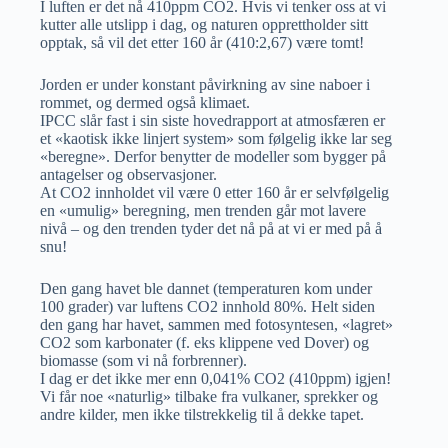
I luften er det nå 410ppm CO2. Hvis vi tenker oss at vi
kutter alle utslipp i dag, og naturen opprettholder sitt
opptak, så vil det etter 160 år (410:2,67) være tomt!
Jorden er under konstant påvirkning av sine naboer i
rommet, og dermed også klimaet.
IPCC slår fast i sin siste hovedrapport at atmosfæren er
et «kaotisk ikke linjert system» som følgelig ikke lar seg
«beregne». Derfor benytter de modeller som bygger på
antagelser og observasjoner.
At CO2 innholdet vil være 0 etter 160 år er selvfølgelig
en «umulig» beregning, men trenden går mot lavere
nivå – og den trenden tyder det nå på at vi er med på å
snu!
Den gang havet ble dannet (temperaturen kom under
100 grader) var luftens CO2 innhold 80%. Helt siden
den gang har havet, sammen med fotosyntesen, «lagret»
CO2 som karbonater (f. eks klippene ved Dover) og
biomasse (som vi nå forbrenner).
I dag er det ikke mer enn 0,041% CO2 (410ppm) igjen!
Vi får noe «naturlig» tilbake fra vulkaner, sprekker og
andre kilder, men ikke tilstrekkelig til å dekke tapet.