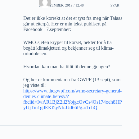
26 SEPTEMBER, 2019 / 12:48
SVAR
Det er ikke korrekt at det er tyst fra meg når Talaas
går ut etterpå. Her er min tekst publisert på
Facebook 17.september:
WMO-sjefen kryper til korset, nekter for å ha
begått klimakjetteri og bekjenner seg til klima-
ortodoksien.
Hvordan kan man ha tillit til denne gjengen?
Og her er kommentaren fra GWPF (13.sept), som
jeg viste til:
https://www.thegwpf.com/wmo-secretary-general-
denies-climate-heresy/?
fbclid=IwAR1BjZ2il2YojgcQvCs4Os174oeh8HP
yUjTm1gdEKt5yNb-Ud66Pg-oTcbQ