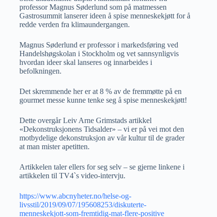
professor Magnus Søderlund som på matmessen
Gastrosummit lanserer ideen å spise menneskekjøtt for å
redde verden fra klimaundergangen.
Magnus Søderlund er professor i markedsføring ved
Handelshøgskolan i Stockholm og vet sannsynligvis
hvordan ideer skal lanseres og innarbeides i
befolkningen.
Det skremmende her er at 8 % av de fremmøtte på en
gourmet messe kunne tenke seg å spise menneskekjøtt!
Dette overgår Leiv Arne Grimstads artikkel
«Dekonstruksjonens Tidsalder» – vi er på vei mot den
motbydelige dekonstruksjon av vår kultur til de grader
at man mister apetitten.
Artikkelen taler ellers for seg selv – se gjerne linkene i
artikkelen til TV4`s video-intervju.
https://www.abcnyheter.no/helse-og-
livsstil/2019/09/07/195608253/diskuterte-
menneskekjott-som-fremtidig-mat-flere-positive