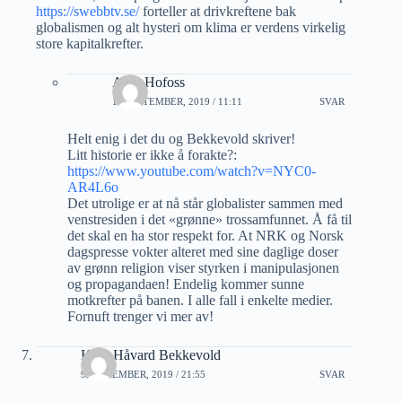
https://swebbtv.se/
forteller at drivkreftene bak
globalismen og alt hysteri om klima er verdens virkelig
store kapitalkrefter.
Arne Hofoss
10 SEPTEMBER, 2019 / 11:11
SVAR
Helt enig i det du og Bekkevold skriver!
Litt historie er ikke å forakte?:
https://www.youtube.com/watch?v=NYC0-
AR4L6o
Det utrolige er at nå står globalister sammen med
venstresiden i det «grønne» trossamfunnet. Å få til
det skal en ha stor respekt for. At NRK og Norsk
dagspresse vokter alteret med sine daglige doser
av grønn religion viser styrken i manipulasjonen
og propagandaen! Endelig kommer sunne
motkrefter på banen. I alle fall i enkelte medier.
Fornuft trenger vi mer av!
Knut Håvard Bekkevold
9 SEPTEMBER, 2019 / 21:55
SVAR