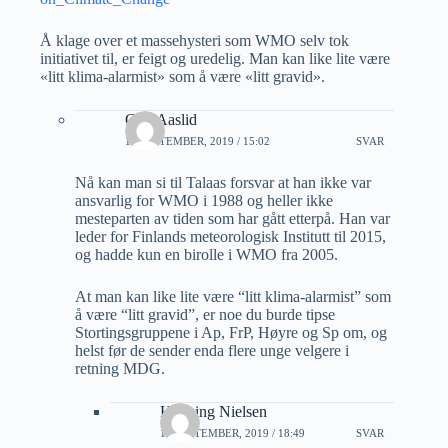
Å klage over et massehysteri som WMO selv tok
initiativet til, er feigt og uredelig. Man kan like lite være
«litt klima-alarmist» som å være «litt gravid».
Geir Aaslid
11 SEPTEMBER, 2019 / 15:02
SVAR
Nå kan man si til Talaas forsvar at han ikke var
ansvarlig for WMO i 1988 og heller ikke
mesteparten av tiden som har gått etterpå. Han var
leder for Finlands meteorologisk Institutt til 2015,
og hadde kun en birolle i WMO fra 2005.
At man kan like lite være “litt klima-alarmist” som
å være “litt gravid”, er noe du burde tipse
Stortingsgruppene i Ap, FrP, Høyre og Sp om, og
helst før de sender enda flere unge velgere i
retning MDG.
Henning Nielsen
11 SEPTEMBER, 2019 / 18:49
SVAR