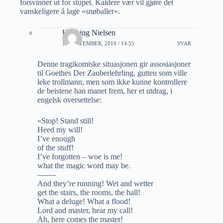
forsvinner ut for stupet. Kaldere vær vil gjøre det
vanskeligere å lage «snøballer».
Henning Nielsen
12 SEPTEMBER, 2019 / 14:55
SVAR
Denne tragikomiske situasjonen gir assosiasjoner
til Goethes Der Zauberlehrling, gutten som ville
leke trollmann, men som ikke kunne kontrollere
de beistene han manet frem, her et utdrag, i
engelsk oversettelse:
«Stop! Stand still!
Heed my will!
I’ve enough
of the stuff!
I’ve forgotten – woe is me!
what the magic word may be.
——-
And they’re running! Wet and wetter
get the stairs, the rooms, the hall!
What a deluge! What a flood!
Lord and master, hear my call!
Ah, here comes the master!