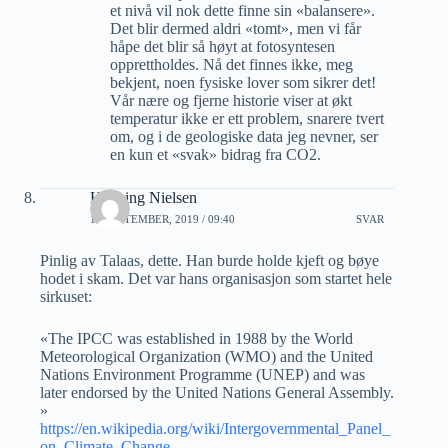
et nivå vil nok dette finne sin «balansere».
Det blir dermed aldri «tomt», men vi får
håpe det blir så høyt at fotosyntesen
opprettholdes. Nå det finnes ikke, meg
bekjent, noen fysiske lover som sikrer det!
Vår nære og fjerne historie viser at økt
temperatur ikke er ett problem, snarere tvert
om, og i de geologiske data jeg nevner, ser
en kun et «svak» bidrag fra CO2.
Henning Nielsen
11 SEPTEMBER, 2019 / 09:40
SVAR
Pinlig av Talaas, dette. Han burde holde kjeft og bøye
hodet i skam. Det var hans organisasjon som startet hele
sirkuset:
«The IPCC was established in 1988 by the World
Meteorological Organization (WMO) and the United
Nations Environment Programme (UNEP) and was
later endorsed by the United Nations General Assembly.
»
https://en.wikipedia.org/wiki/Intergovernmental_Panel_
on_Climate_Change