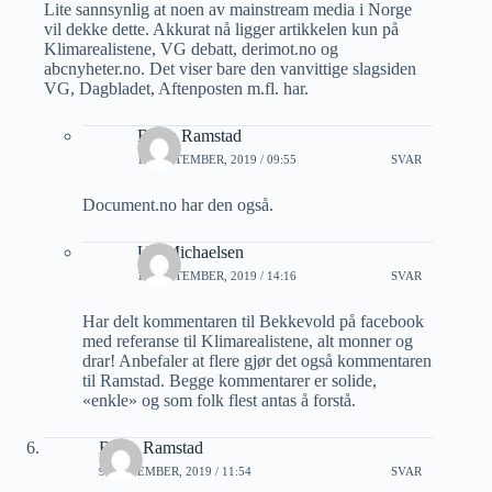
Lite sannsynlig at noen av mainstream media i Norge
vil dekke dette. Akkurat nå ligger artikkelen kun på
Klimarealistene, VG debatt, derimot.no og
abcnyheter.no. Det viser bare den vanvittige slagsiden
VG, Dagbladet, Aftenposten m.fl. har.
Bjorn Ramstad
10 SEPTEMBER, 2019 / 09:55
SVAR
Document.no har den også.
Ulf Michaelsen
10 SEPTEMBER, 2019 / 14:16
SVAR
Har delt kommentaren til Bekkevold på facebook
med referanse til Klimarealistene, alt monner og
drar! Anbefaler at flere gjør det også kommentaren
til Ramstad. Begge kommentarer er solide,
«enkle» og som folk flest antas å forstå.
Bjorn Ramstad
9 SEPTEMBER, 2019 / 11:54
SVAR