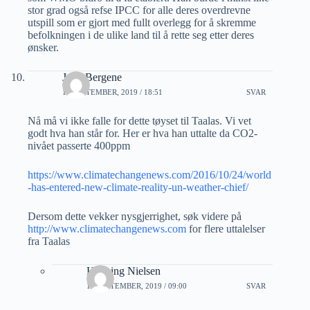
stor grad også refse IPCC for alle deres overdrevne
utspill som er gjort med fullt overlegg for å skremme
befolkningen i de ulike land til å rette seg etter deres
ønsker.
Jarle Bergene
11 SEPTEMBER, 2019 / 18:51
SVAR
Nå må vi ikke falle for dette tøyset til Taalas. Vi vet
godt hva han står for. Her er hva han uttalte da CO2-
nivået passerte 400ppm
https://www.climatechangenews.com/2016/10/24/world
-has-entered-new-climate-reality-un-weather-chief/
Dersom dette vekker nysgjerrighet, søk videre på
http://www.climatechangenews.com
for flere uttalelser
fra Taalas
Henning Nielsen
12 SEPTEMBER, 2019 / 09:00
SVAR