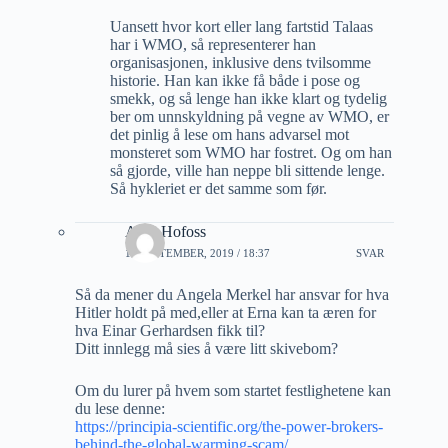
Uansett hvor kort eller lang fartstid Talaas
har i WMO, så representerer han
organisasjonen, inklusive dens tvilsomme
historie. Han kan ikke få både i pose og
smekk, og så lenge han ikke klart og tydelig
ber om unnskyldning på vegne av WMO, er
det pinlig å lese om hans advarsel mot
monsteret som WMO har fostret. Og om han
så gjorde, ville han neppe bli sittende lenge.
Så hykleriet er det samme som før.
Arne Hofoss
11 SEPTEMBER, 2019 / 18:37
SVAR
Så da mener du Angela Merkel har ansvar for hva
Hitler holdt på med,eller at Erna kan ta æren for
hva Einar Gerhardsen fikk til?
Ditt innlegg må sies å være litt skivebom?
Om du lurer på hvem som startet festlighetene kan
du lese denne:
https://principia-scientific.org/the-power-brokers-
behind-the-global-warming-scam/