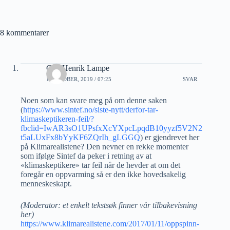
8 kommentarer
Carl Henrik Lampe
1 OKTOBER, 2019 / 07:25
SVAR
Noen som kan svare meg på om denne saken
(
https://www.sintef.no/siste-nytt/derfor-tar-
klimaskeptikeren-feil/?
fbclid=IwAR3sO1UPsfxXcYXpcLpqdB10yyzf5V2N2
t5aLUxFx8bYyKF6ZQrIh_gLGGQ
) er gjendrevet her
på Klimarealistene? Den nevner en rekke momenter
som ifølge Sintef da peker i retning av at
«klimaskeptikere» tar feil når de hevder at om det
foregår en oppvarming så er den ikke hovedsakelig
menneskeskapt.
(Moderator: et enkelt tekstsøk finner vår tilbakevisning
her)
https://www.klimarealistene.com/2017/01/11/oppspinn-