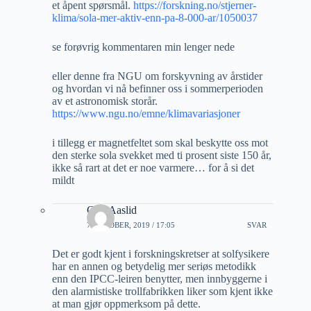
et åpent spørsmål.
https://forskning.no/stjerner-
klima/sola-mer-aktiv-enn-pa-8-000-ar/1050037
se forøvrig kommentaren min lenger nede
eller denne fra NGU om forskyvning av årstider
og hvordan vi nå befinner oss i sommerperioden
av et astronomisk storår.
https://www.ngu.no/emne/klimavariasjoner
i tillegg er magnetfeltet som skal beskytte oss mot
den sterke sola svekket med ti prosent siste 150 år,
ikke så rart at det er noe varmere… for å si det
mildt
Geir Aaslid
7 OKTOBER, 2019 / 17:05
SVAR
Det er godt kjent i forskningskretser at solfysikere
har en annen og betydelig mer seriøs metodikk
enn den IPCC-leiren benytter, men innbyggerne i
den alarmistiske trollfabrikken liker som kjent ikke
at man gjør oppmerksom på dette.