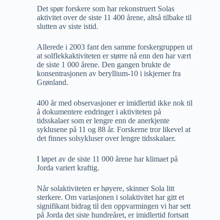
Det spør forskere som har rekonstruert Solas
aktivitet over de siste 11 400 årene, altså tilbake til
slutten av siste istid.
Allerede i 2003 fant den samme forskergruppen ut
at solflekkaktiviteten er større nå enn den har vært
de siste 1 000 årene. Den gangen brukte de
konsentrasjonen av beryllium-10 i iskjerner fra
Grønland.
400 år med observasjoner er imidlertid ikke nok til
å dokumentere endringer i aktiviteten på
tidsskalaer som er lengre enn de anerkjente
syklusene på 11 og 88 år. Forskerne tror likevel at
det finnes solsykluser over lengre tidsskalaer.
I løpet av de siste 11 000 årene har klimaet på
Jorda variert kraftig.
Når solaktiviteten er høyere, skinner Sola litt
sterkere. Om variasjonen i solaktivitet har gitt et
signifikant bidrag til den oppvarmingen vi har sett
på Jorda det siste hundreåret, er imidlertid fortsatt