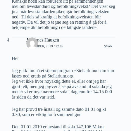
Kanskje noen kan fokusere litt på sammenhengen
mellom levestandard og befolkningsvekst? Det viser seg
jo at når levestandarden øker, går befolkningsveksten
ned. Til dels så kraftig at befolkningsveksten blir
negativ. Da vil det jo tegne seg en retning å gå for å
bekjempe økt befolkning i de fattigste landene.
Johannes Haugen
1 OKTOBER, 2019 / 22:09
SVAR
Hei
Jeg gikk inn på et stjerneprogram «Stellarium» som kan
lastes ned gratis på Stellarium.org
Jeg vet ikke hvor nøyaktig dette er, eller om jeg har
gjort rett, men jeg prøver å se på avstand til sola da jeg
mener vi er mye nærmere sola i dag enn for 14-15.000
år siden da det var istid.
Jeg har prøvd tre årstall og samme dato 01.01 og kl
0.30, som er viktig for å sammenligne
Den 01.01.2019 er avstand til sola 147,106 M km