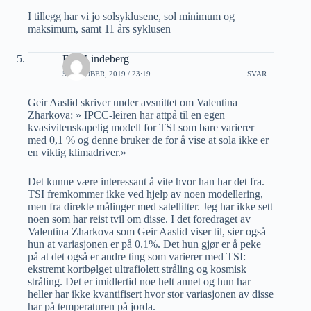
I tillegg har vi jo solsyklusene, sol minimum og
maksimum, samt 11 års syklusen
Erik Lindeberg
5 OKTOBER, 2019 / 23:19
SVAR
Geir Aaslid skriver under avsnittet om Valentina
Zharkova: » IPCC-leiren har attpå til en egen
kvasivitenskapelig modell for TSI som bare varierer
med 0,1 % og denne bruker de for å vise at sola ikke er
en viktig klimadriver.»
Det kunne være interessant å vite hvor han har det fra.
TSI fremkommer ikke ved hjelp av noen modellering,
men fra direkte målinger med satellitter. Jeg har ikke sett
noen som har reist tvil om disse. I det foredraget av
Valentina Zharkova som Geir Aaslid viser til, sier også
hun at variasjonen er på 0.1%. Det hun gjør er å peke
på at det også er andre ting som varierer med TSI:
ekstremt kortbølget ultrafiolett stråling og kosmisk
stråling. Det er imidlertid noe helt annet og hun har
heller har ikke kvantifisert hvor stor variasjonen av disse
har på temperaturen på jorda.