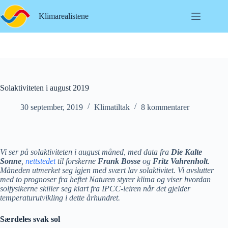
Hopp
til
Klimarealistene
innholdet
Solaktiviteten i august 2019
30 september, 2019
Klimatiltak
8 kommentarer
Vi ser på solaktiviteten i august måned, med data fra
Die Kalte
Sonne
,
nettstedet
til forskerne
Frank Bosse
og
Fritz Vahrenholt
.
Måneden utmerket seg igjen med svært lav solaktivitet. Vi avslutter
med to prognoser fra heftet Naturen styrer klima og viser hvordan
solfysikerne skiller seg klart fra IPCC-leiren når det gjelder
temperaturutvikling i dette århundret.
Særdeles svak sol