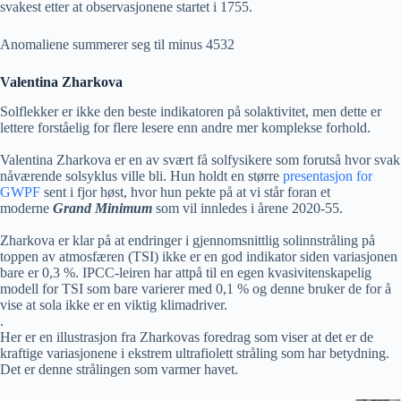
svakest etter at observasjonene startet i 1755.
Anomaliene summerer seg til minus 4532
Valentina Zharkova
Solflekker er ikke den beste indikatoren på solaktivitet, men dette er
lettere forståelig for flere lesere enn andre mer komplekse forhold.
Valentina Zharkova er en av svært få solfysikere som forutså hvor svak
nåværende solsyklus ville bli. Hun holdt en større
presentasjon for
GWPF
sent i fjor høst, hvor hun pekte på at vi står foran et
moderne
Grand Minimum
som vil innledes i årene 2020-55.
Zharkova er klar på at endringer i gjennomsnittlig solinnstråling på
toppen av atmosfæren (TSI) ikke er en god indikator siden variasjonen
bare er 0,3 %. IPCC-leiren har attpå til en egen kvasivitenskapelig
modell for TSI som bare varierer med 0,1 % og denne bruker de for å
vise at sola ikke er en viktig klimadriver.
.
Her er en illustrasjon fra Zharkovas foredrag som viser at det er de
kraftige variasjonene i ekstrem ultrafiolett stråling som har betydning.
Det er denne strålingen som varmer havet.