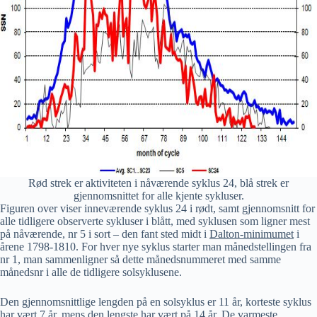
Rød strek er aktiviteten i nåværende syklus 24, blå strek er
gjennomsnittet for alle kjente sykluser.
Figuren over viser inneværende syklus 24 i rødt, samt gjennomsnitt for
alle tidligere observerte sykluser i blått, med syklusen som ligner mest
på nåværende, nr 5 i sort – den fant sted midt i
Dalton-minimumet
i
årene 1798-1810. For hver nye syklus starter man månedstellingen fra
nr 1, man sammenligner så dette månedsnummeret med samme
månedsnr i alle de tidligere solsyklusene.
Den gjennomsnittlige lengden på en solsyklus er 11 år, korteste syklus
har vært 7 år, mens den lengste har vært på 14 år. De varmeste