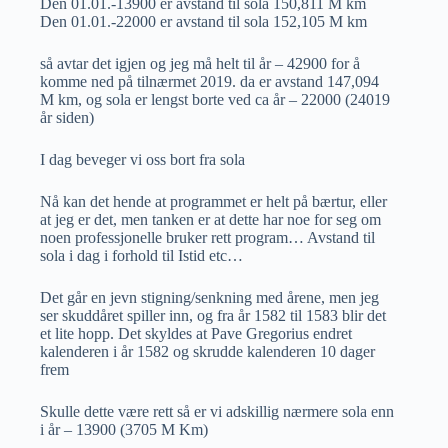
Den 01.01.-13900 er avstand til sola 150,811 M km
Den 01.01.-22000 er avstand til sola 152,105 M km
så avtar det igjen og jeg må helt til år – 42900 for å
komme ned på tilnærmet 2019. da er avstand 147,094
M km, og sola er lengst borte ved ca år – 22000 (24019
år siden)
I dag beveger vi oss bort fra sola
Nå kan det hende at programmet er helt på bærtur, eller
at jeg er det, men tanken er at dette har noe for seg om
noen professjonelle bruker rett program… Avstand til
sola i dag i forhold til Istid etc…
Det går en jevn stigning/senkning med årene, men jeg
ser skuddåret spiller inn, og fra år 1582 til 1583 blir det
et lite hopp. Det skyldes at Pave Gregorius endret
kalenderen i år 1582 og skrudde kalenderen 10 dager
frem
Skulle dette være rett så er vi adskillig nærmere sola enn
i år – 13900 (3705 M Km)