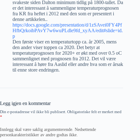
svakeste siden Dalton minimum tidlig på 1800-tallet. Da
er det interessant å sammenligne temperaturprognosen
fra KR fra heftet i 2012 med den som er presentert i
denne artikkelen..
https://docs.google.com/presentation/d/1zSAvei0FY4Pf
HfbQrkoibPAvY7w6wuPLdle9fd_xyAA/edit#slide=id.
p
Den første viser en temperaturtopp ca. år 2005, mens
den ander viser toppen ca 2020. Det betyr at
temperaturprognosen for 2020+ er økt med over 0.5 oC
sammenlignet med prognosen fra 2012. Det vil være
interessant å høre fra Aaslid eller andre hva som er årsak
til enne store endringen.
Legg igjen en kommentar
Din e-postadresse vil ikke bli publisert.
Obligatoriske felt er merket med
*
Innlegg skal være saklig argumenterende. Nedsettende
personkarakteristikker av andre godtas ikke.