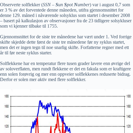
Observerte solflekker (
SSN –
S
un
S
pot
N
umber
) var i august 0,7 som
er 3 % av det forventede denne måneden, utifra gjennomsnittet for
denne 129. måned i nåværende solsyklus som startet i desember 2008
– basert på kalkulasjon av observasjoner fra de 23 tidligere solsykluser
som vi kjenner tilbake til 1755.
Gjennomsnittet for de siste tre månedene har vært under 1. Ved forrige
skifte skjedde dette først de siste tre månedene før ny syklus startet,
men det er ingen tegn til noe snarlig skifte. Forfatterne regner med ett
år til før neste syklus starter.
Solflekkene har en temperatur flere tusen grader lavere enn øvrige del
av soloverflaten, men rundt flekkene er det en fakula som er kraftigere
enn solen forøvrig og mer enn oppveier solflekkenes reduserte bidrag.
Derfor er solen mer aktiv med flere solflekker.