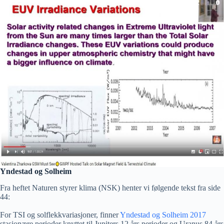
Yndestad og Solheim
Fra heftet Naturen styrer klima (NSK) henter vi følgende tekst fra side
44:
For TSI og solflekkvariasjoner, finner
Yndestad og Solheim 2017
stasjonære perioder knyttet til Jupiters 12 års perioder og Uranus 84 års