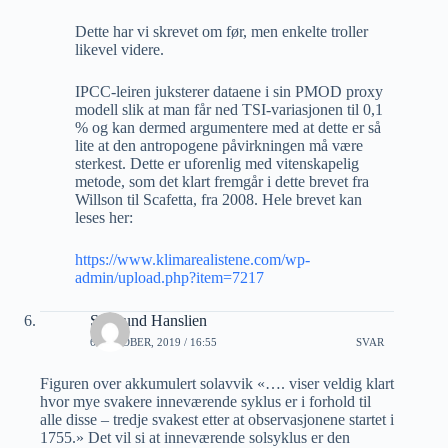
Dette har vi skrevet om før, men enkelte troller
likevel videre.
IPCC-leiren juksterer dataene i sin PMOD proxy
modell slik at man får ned TSI-variasjonen til 0,1
% og kan dermed argumentere med at dette er så
lite at den antropogene påvirkningen må være
sterkest. Dette er uforenlig med vitenskapelig
metode, som det klart fremgår i dette brevet fra
Willson til Scafetta, fra 2008. Hele brevet kan
leses her:
https://www.klimarealistene.com/wp-
admin/upload.php?item=7217
Sigmund Hanslien
6 OKTOBER, 2019 / 16:55
SVAR
Figuren over akkumulert solavvik «…. viser veldig klart
hvor mye svakere inneværende syklus er i forhold til
alle disse – tredje svakest etter at observasjonene startet i
1755.» Det vil si at inneværende solsyklus er den