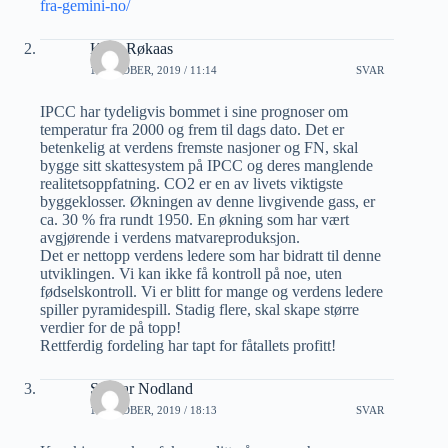
fra-gemini-no/
Knut Røkaas
1 OKTOBER, 2019 / 11:14
SVAR
IPCC har tydeligvis bommet i sine prognoser om
temperatur fra 2000 og frem til dags dato. Det er
betenkelig at verdens fremste nasjoner og FN, skal
bygge sitt skattesystem på IPCC og deres manglende
realitetsoppfatning. CO2 er en av livets viktigste
byggeklosser. Økningen av denne livgivende gass, er
ca. 30 % fra rundt 1950. En økning som har vært
avgjørende i verdens matvareproduksjon.
Det er nettopp verdens ledere som har bidratt til denne
utviklingen. Vi kan ikke få kontroll på noe, uten
fødselskontroll. Vi er blitt for mange og verdens ledere
spiller pyramidespill. Stadig flere, skal skape større
verdier for de på topp!
Rettferdig fordeling har tapt for fåtallets profitt!
Steinar Nodland
1 OKTOBER, 2019 / 18:13
SVAR