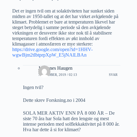
Det er ingen tvil om at solaktiviteten har sunket siden
midten av 1950-tallet og at det har virket avkjølende på
klimaet. Problemet er bare at temperaturen likevel har
steget betydelig i samme periode så den avkjølende
virkningen er dessverre ikke stor nok til å stabilisere
temperaturen fordi effekten av økt innhold av
klimagasser i atmosfæren er mye sterkere:
https://drive.google.com/open?id=1HHV-
wgwBjm2tIbtprpXpW_E5jNAlLBAn
Johannes Haugen
7 OKTOBER, 2019 / 02:13
SVAR
Ingen tvil?
Dette skrev Forskning.no i 2004
SOLA MER AKTIV ENN PÅ 8 000 ÅR – De
siste 70 åra har Sola hatt den lengste og mest
intense perioden med solflekkaktivitet på 8 000 år.
Hva har dette å si for klimaet?