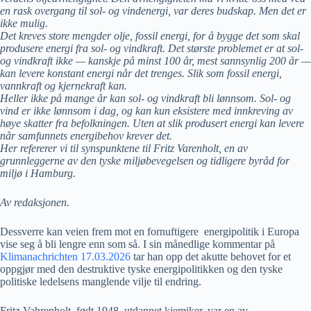
en rask overgang til sol- og vindenergi, var deres budskap. Men det er
ikke mulig.
Det kreves store mengder olje, fossil energi, for å bygge det som skal
produsere energi fra sol- og vindkraft. Det største problemet er at sol-
og vindkraft ikke — kanskje på minst 100 år, mest sannsynlig 200 år —
kan levere konstant energi når det trenges. Slik som fossil energi,
vannkraft og kjernekraft kan.
Heller ikke på mange år kan sol- og vindkraft bli lønnsom. Sol- og
vind er ikke lønnsom i dag, og kan kun eksistere med innkreving av
høye skatter fra befolkningen. Uten at slik produsert energi kan levere
når samfunnets energibehov krever det.
Her refererer vi til synspunktene til Fritz Varenholt, en av
grunnleggerne av den tyske miljøbevegelsen og tidligere byråd for
miljø i Hamburg.
Av redaksjonen.
Dessverre kan veien frem mot en fornuftigere energipolitik i Europa
vise seg å bli lengre enn som så. I sin månedlige kommentar på
Klimanachrichten 17.03.2026
tar han opp det akutte behovet for et
oppgjør med den destruktive tyske energipolitikken og den tyske
politiske ledelsens manglende vilje til endring.
Fritz Vahrenholt, født 1948, utdannet kjemiker, var en av