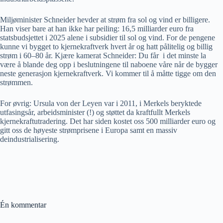
Miljøminister Schneider hevder at strøm fra sol og vind er billigere.
Han viser bare at han ikke har peiling: 16,5 milliarder euro fra
statsbudsjettet i 2025 alene i subsidier til sol og vind. For de pengene
kunne vi bygget to kjernekraftverk hvert år og hatt pålitelig og billig
strøm i 60–80 år. Kjære kamerat Schneider: Du får i det minste la
være å blande deg opp i beslutningene til naboene våre når de bygger
neste generasjon kjernekraftverk. Vi kommer til å måtte tigge om den
strømmen.
For øvrig: Ursula von der Leyen var i 2011, i Merkels beryktede
utfasingsår, arbeidsminister (!) og støttet da kraftfullt Merkels
kjernekraftutradering. Det har siden kostet oss 500 milliarder euro og
gitt oss de høyeste strømprisene i Europa samt en massiv
deindustrialisering.
Én kommentar