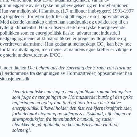
grunnleggerne av den tyske miljøbevegelsen og en fornybarpioner.
Han var miljøbyråd i Hamburg (1,7 millioner innbyggere) 1991-1997
og toppleder i fornybar-bedrifter og tilhenger av sol- og vindenergi.
Med økende kunnskap endret han standpunkt og utviklet seg til en
tydelig klimarealist. Han kritiserer sterkt den tyske Energiewende-
politikken som en energipolitisk fiasko, advarer mot industriell
nedgang og mener at klimapolitikken er preget av dogmatisme og
overdreven alarmisme. Han godtar at menneskapt CO₂ kan bety noe
for klimautviklingen, men mener at naturens egne krefter er viktigere
og sterkt undervurdert av IPCC.
Under tittelen
Die Lehren aus der Sperrung der Straße von Hormuz
(Lærdommene fra stengningen av Hormuzstredet) oppsummerer han
situasjonen slik:
Den dramatiske endringen i energipolitiske rammebetingelser
som følge av stengningen av Hormuzstredet burde gi den tyske
regjeringen en god grunn til å gå bort fra sin destruktive
energipolitikk. Likevel holder den fast ved kjernekraftforbudet,
forbudet mot utvinning av skifergass i Tyskland, utfasingen av
strømproduksjon fra innenlandsk brunkull, og satser
utelukkende på upålitelig og kostnadsdrivende vind- og
solenergi.