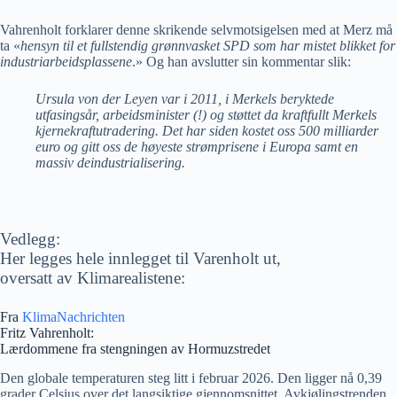
Vahrenholt forklarer denne skrikende selvmotsigelsen med at Merz må
ta «
hensyn til et fullstendig grønnvasket SPD som har mistet blikket for
industriarbeidsplassene
.» Og han avslutter sin kommentar slik:
Ursula von der Leyen var i 2011, i Merkels beryktede
utfasingsår, arbeidsminister (!) og støttet da kraftfullt Merkels
kjernekraftutradering. Det har siden kostet oss 500 milliarder
euro og gitt oss de høyeste strømprisene i Europa samt en
massiv deindustrialisering.
Vedlegg:
Her legges hele innlegget til Varenholt ut,
oversatt av Klimarealistene:
Fra
KlimaNachrichten
Fritz Vahrenholt:
Lærdommene fra stengningen av Hormuzstredet
Den globale temperaturen steg litt i februar 2026. Den ligger nå 0,39
grader Celsius over det langsiktige gjennomsnittet. Avkjølingstrenden