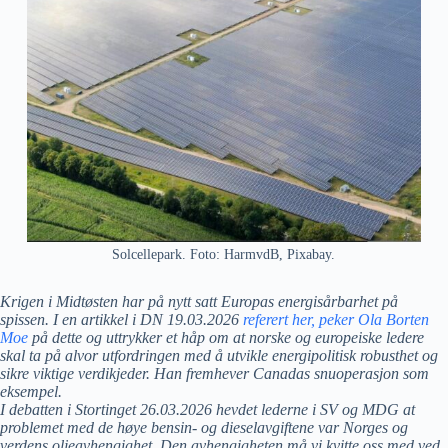
Solcellepark. Foto: HarmvdB, Pixabay.
Krigen i Midtøsten har på nytt satt Europas energisårbarhet på
spissen. I en artikkel i DN 19.03.2026
referert her, peker Ola Borten
Moe
på dette og uttrykker et håp om at norske og europeiske ledere
skal ta på alvor utfordringen med å utvikle energipolitisk robusthet og
sikre viktige verdikjeder. Han fremhever Canadas snuoperasjon som
eksempel.
I debatten i Stortinget 26.03.2026 hevdet lederne i SV og MDG at
problemet med de høye bensin- og dieselavgiftene var Norges og
verdens oljeavhengighet. Den avhengigheten må vi kvitte oss med ved