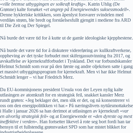
«
ville bremse utbyggingen av solkraft kraftig
». Katrin Uhlig (De
Grønne) kalte forsøket «
et angrep på Energiewendes suksessmodell
».
Denne hykleriske kritikken, som åpenlyst forsvarer svindelen med
verdiløs strøm, ble bredt og forståelsesfullt gjengitt i mediene fra ARD
til Die Zeit og Der Spiegel.
Nå burde det være tid for å kutte ut de gamle ideologiske kjepphestene.
Nå burde det være tid for å diskutere videreføring av kullkraftverkene,
oppheving av det tyske forbudet mot skifergassutvinning fra 2017, og
avskaffelse av kjernekraftforbudet i Tyskland. Det var forbundskansler
Helmut Schmidt som svar på den første og andre oljekrisen satte i gang
et massivt utbyggingsprogram for kjernekraft. Men vi har ikke Helmut
Schmidt lenger – vi har Friedrich Merz.
Da EU-kommisjonens president Ursula von der Leyen nylig kalte
utfasingen av atomkraft for en strategisk feil, snakket kansler Merz
rundt grøten: «Jeg beklager det, men slik er det, og nå konsentrerer vi
oss om den energipolitikken vi har.» På næringslivets nyttårsmottakelse
i Halle i januar 2026 sa han derimot at utfasingen av kjernekraft «
var
en alvorlig strategisk feil
» og at Energiewende er «
den dyreste og mest
ineffektive i verden
». Han fortsetter likevel å rote seg bort fordi han tar
hensyn til et fullstendig grønnvasket SPD som har mistet blikket for
industriarbeidsplassene.