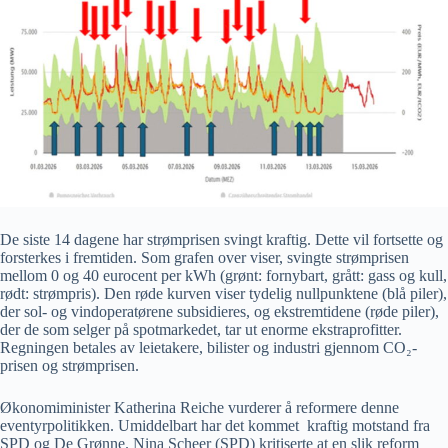
De siste 14 dagene har strømprisen svingt kraftig. Dette vil fortsette og
forsterkes i fremtiden. Som grafen over viser, svingte strømprisen
mellom 0 og 40 eurocent per kWh (grønt: fornybart, grått: gass og kull,
rødt: strømpris). Den røde kurven viser tydelig nullpunktene (blå piler),
der sol- og vindoperatørene subsidieres, og ekstremtidene (røde piler),
der de som selger på spotmarkedet, tar ut enorme ekstraprofitter.
Regningen betales av leietakere, bilister og industri gjennom CO₂-
prisen og strømprisen.
Økonomiminister Katherina Reiche vurderer å reformere denne
eventyrpolitikken. Umiddelbart har det kommet kraftig motstand fra
SPD og De Grønne. Nina Scheer (SPD) kritiserte at en slik reform