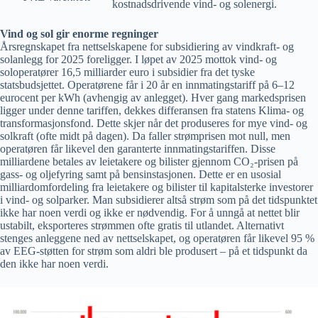
kostnadsdrivende vind- og solenergi.
Vind og sol gir enorme regninger
Årsregnskapet fra nettselskapene for subsidiering av vindkraft- og
solanlegg for 2025 foreligger. I løpet av 2025 mottok vind- og
soloperatører 16,5 milliarder euro i subsidier fra det tyske
statsbudsjettet. Operatørene får i 20 år en innmatingstariff på 6–12
eurocent per kWh (avhengig av anlegget). Hver gang markedsprisen
ligger under denne tariffen, dekkes differansen fra statens Klima- og
transformasjonsfond. Dette skjer når det produseres for mye vind- og
solkraft (ofte midt på dagen). Da faller strømprisen mot null, men
operatøren får likevel den garanterte innmatingstariffen. Disse
milliardene betales av leietakere og bilister gjennom CO₂-prisen på
gass- og oljefyring samt på bensinstasjonen. Dette er en usosial
milliardomfordeling fra leietakere og bilister til kapitalsterke investorer
i vind- og solparker. Man subsidierer altså strøm som på det tidspunktet
ikke har noen verdi og ikke er nødvendig. For å unngå at nettet blir
ustabilt, eksporteres strømmen ofte gratis til utlandet. Alternativt
stenges anleggene ned av nettselskapet, og operatøren får likevel 95 %
av EEG-støtten for strøm som aldri ble produsert – på et tidspunkt da
den ikke har noen verdi.