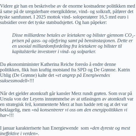
Videre gir han en beskrivelse av de enorme kostnadene politikken med
å satse på de uregulerbare energikildene, vind- og solkraft, påfører det
tyske samfunnet. I 2025 mottok vind- soloperatører 16,5 mrd euro i
subsidier over det tyske statsbudsjettet. Og han påpeker:
Disse milliardene betales av leietakere og bilister gjennom CO₂-
prisen på gass- og oljefyring samt på bensinstasjonen. Dette er
en usosial milliardomfordeling fra leietakere og bilister til
kapitalsterke investorer i vind- og solparker.
Da økonomiminister Katherina Reiche foreslo å endre denne
politikken, fikk hun kraftig motstand fra SPD og De Grønne. Katrin
Uhlig (De Grønne) kalte det «
et angrep på Energiwendes
suksessmodell
»!!!
Når det gjelder atomkraft går kansler Merz rundt grøten. Som svar på
Ursula von der Leyens innrømmelse av at utfasingen av atomkraft var
en strategisk feil, kommenterte Merz at hun hadde rett og at det var
beklagelig, men «
nå konsentrerer vi oss om den energipolitikken vi
har
»!!!
I januar karakteriserte han Energiewende som «
den dyreste og mest
ineffektive i verden
».