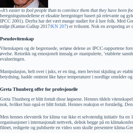
«It’s easier to fool people than to convince them that they have been fo
beregningsmodellene er eksakte beregninger basert på relevante og gyldi
IPCC 2001). Derfra har det vært mange stadier for å lure folk. Med Gre
miljø (Kantar-Gallup 2017/
KN 207
) er tvilsomt. Nok en avsporing av d
Pseudovitenskap
Vitenskapen og de begrensede, seriøse delene av IPCC-rapportene forsvan
øvelse. Retorikk og emosjonelt innsalg av manipulerte, ‘etablerte sannh
evalueringen.
Manipulasjon, helt over i juks, er en ting, men bevisst skjuling av eta
betydning, hadde omtrent like høye temperaturer i nordlige områder og 
Greta Thunberg offer for profesjonelle
Greta Thunberg er blitt fortalt disse løgnene. Hennes tildels vitenskap
nok, hvilket hun også er blitt fortalt. Hennes reaksjon er forståelig. D
Men hennes elevstreik for klima var ikke et selvstendig initiativ fra e
organisasjoner i internasjonalt nettverk, deltok begge på en klimakon
filmet, redigerte og publiserte en video som skulle presentere klima-Gre