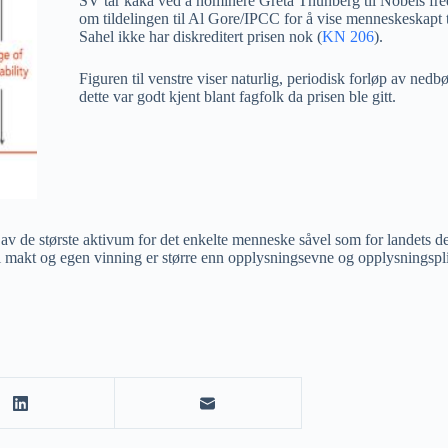
SV tar kaka ved å nominere Greta Thunberg til Nobels fre
om tildelingen til Al Gore/IPCC for å vise menneskeskapt t
Sahel ikke har diskreditert prisen nok (
KN 206
).
Figuren til venstre viser naturlig, periodisk forløp av nedbø
dette var godt kjent blant fagfolk da prisen ble gitt.
v de største aktivum for det enkelte menneske såvel som for landets demok
il makt og egen vinning er større enn opplysningsevne og opplysningsplik