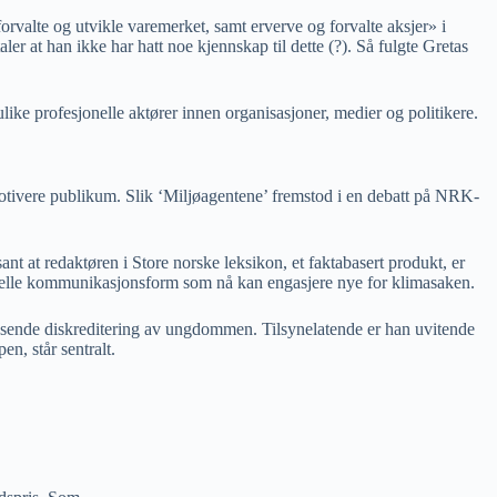
orvalte og utvikle varemerket, samt erverve og forvalte aksjer» i
er at han ikke har hatt noe kjennskap til dette (?). Så fulgte Gretas
 ulike profesjonelle aktører innen organisasjoner, medier og politikere.
motivere publikum. Slik ‘Miljøagentene’ fremstod i en debatt på NRK-
nt at redaktøren i Store norske leksikon, et faktabasert produkt, er
jonelle kommunikasjonsform som nå kan engasjere nye for klimasaken.
assende diskreditering av ungdommen. Tilsynelatende er han uvitende
n, står sentralt.