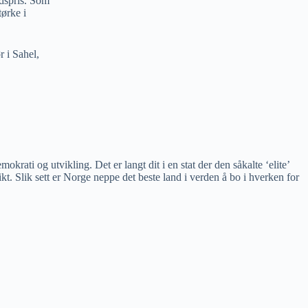
dspris. Som
ørke i
r i Sahel,
rati og utvikling. Det er langt dit i en stat der den såkalte ‘elite’
t. Slik sett er Norge neppe det beste land i verden å bo i hverken for