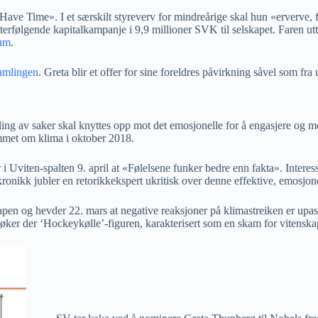
ave Time». I et særskilt styreverv for mindreårige skal hun «erverve, f
erfølgende kapitalkampanje i 9,9 millioner SVK til selskapet. Faren uttal
ium
.
samlingen
. Greta blir et offer for sine foreldres påvirkning såvel som fra
lling av saker skal knyttes opp mot det emosjonelle for å engasjere og 
mmet om klima i oktober 2018.
Uviten-spalten 9. april at «Følelsene funker bedre enn fakta». Interessa
 kronikk jubler en retorikkekspert ukritisk over denne effektive, emos
kapen og hevder 22. mars at negative reaksjoner på klimastreiken er up
ker der ‘Hockeykølle’-figuren, karakterisert som en skam for vitenskape