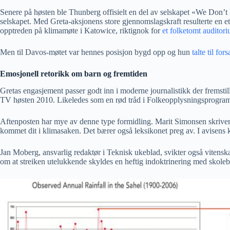
Senere på høsten ble Thunberg offisielt en del av selskapet «We Don’t H
selskapet. Med Greta-aksjonens store gjennomslagskraft resulterte en ett
opptreden på klimamøte i Katowice, riktignok for
et folketomt auditor
Men til Davos-møtet var hennes posisjon bygd opp og hun
talte til for
Emosjonell retorikk om barn og fremtiden
Gretas engasjement passer godt inn i moderne journalistikk der fremsti
TV høsten 2010. Likeledes som en rød tråd i Folkeopplysningsprogra
Aftenposten har mye av denne type formidling. Marit Simonsen skriver i 
kommet dit i klimasaken. Det bærer også leksikonet preg av. I avisens
Jan Moberg, ansvarlig redaktør i Teknisk ukeblad, svikter også vitens
om at streiken utelukkende skyldes en heftig indoktrinering med skolebø