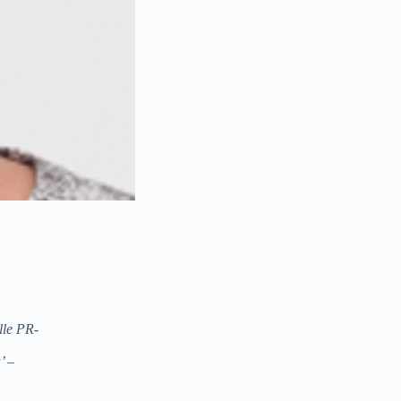
lle PR-
’ –