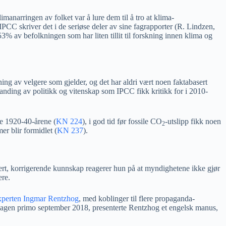
anarringen av folket var å lure dem til å tro at klima-
PCC skriver det i de seriøse deler av sine fagrapporter (R. Lindzen,
% av befolkningen som har liten tillit til forskning innen klima og
ing av velgere som gjelder, og det har aldri vært noen faktabasert
landing av politikk og vitenskap som IPCC fikk kritikk for i 2010-
me 1920-40-årene (
KN 224
), i god tid før fossile CO
-utslipp fikk noen
2
r blir formidlet (
KN 237
).
blert, korrigerende kunnskap reagerer hun på at myndighetene ikke gjør
ere.
perten Ingmar Rentzhog
, med koblinger til flere propaganda-
ksdagen primo september 2018, presenterte Rentzhog et engelsk manus,