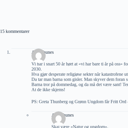
15 kommentarer
Atle Thunes
Vi har i snart 50 år hørt at «vi har bare ti år på oss» for
2030.
Hva gjør desperate religiøse sekter når katastrofen
Da tar man barna som gisler. Man skyver dem foran se
Barna tror på dommedag, og da må det være sant! Te
At de ikke skjems!
PS: Greta Thunberg og Grønn Ungdom får Fritt Ord –
Atle Thunes
Skal være «Natur og ungdom».