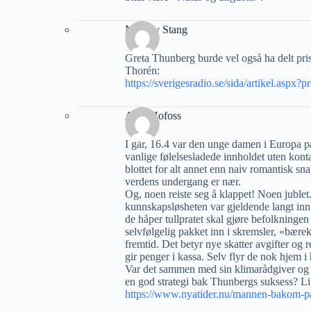
Nicolay Stang
Greta Thunberg burde vel også ha delt pris
Thorén:
https://sverigesradio.se/sida/artikel.asp
Arne Hofoss
I går, 16.4 var den unge damen i Europa pa
vanlige følelsesladede innholdet uten kont
blottet for alt annet enn naiv romantisk sn
verdens undergang er nær.
Og, noen reiste seg å klappet! Noen juble
kunnskapsløsheten var gjeldende langt inn 
de håper tullpratet skal gjøre befolkningen 
selvfølgelig pakket inn i skremsler, «bære
fremtid. Det betyr nye skatter avgifter og
gir penger i kassa. Selv flyr de nok hjem i
Var det sammen med sin klimarådgiver og
en god strategi bak Thunbergs suksess? Li
https://www.nyatider.nu/mannen-bakom-pa