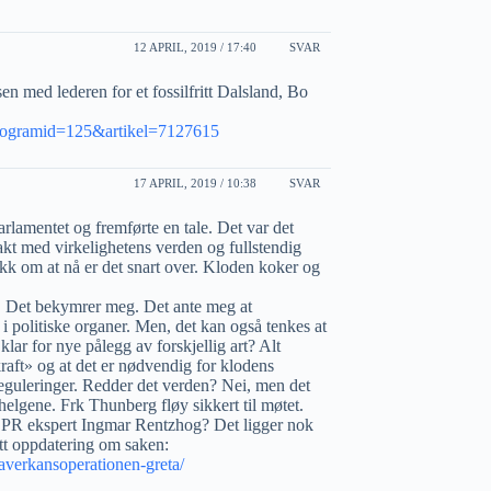
12 APRIL, 2019 / 17:40
SVAR
en med lederen for et fossilfritt Dalsland, Bo
x?programid=125&artikel=7127615
17 APRIL, 2019 / 10:38
SVAR
rlamentet og fremførte en tale. Det var det
akt med virkelighetens verden og fullstendig
akk om at nå er det snart over. Kloden koker og
t. Det bekymrer meg. Det ante meg at
i politiske organer. Men, det kan også tenkes at
klar for nye pålegg av forskjellig art? Alt
kraft» og at det er nødvendig for klodens
 reguleringer. Redder det verden? Nei, men det
 helgene. Frk Thunberg fløy sikkert til møtet.
 PR ekspert Ingmar Rentzhog? Det ligger nok
tt oppdatering om saken:
verkansoperationen-greta/