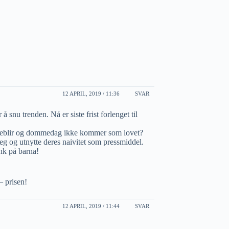
12 APRIL, 2019 / 11:36
SVAR
 å snu trenden. Nå er siste frist forlenget til
e uteblir og dommedag ikke kommer som lovet?
g og utnytte deres naivitet som pressmiddel.
nk på barna!
 prisen!
12 APRIL, 2019 / 11:44
SVAR