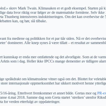
oled.»
skrev Mark Twain. Klimasaken er et godt eksempel. Starten på klim
ge data hvor riktig svar følger av de matematiske formlene. Selv ikke I
ta Thunberg intensiveres indoktrineringen. Om det kan overbevise de 53
ebatten kan, og bør, slå tilbake.
t fra mediene og politikken for et par tiår siden. Nå er det overbevisn
eter’ dominerer. Alle knep synes å være tillatt – et resultat av sammenb
blert kunnskap er enda mer omfattende og det alvorligste. Som at de var
Arktis som i dag. Heller ikke IPCCs mange dementier av tidligere alarme
elige språkdrakt om klimatruslene vitner også om det. Blottet for veleta
en store internasjonale oppmerksomhet har sikkert motivert henne ytterlig
n 15/16-åring. Etterhvert fremkommer et annet bilde. Gretas mor og
PR-ex
feranse 4.mai 2018. Samme dag som Greta startet ‘streiken’ utenfor Ri
ta for verden etterfulgt av oppdateringer.