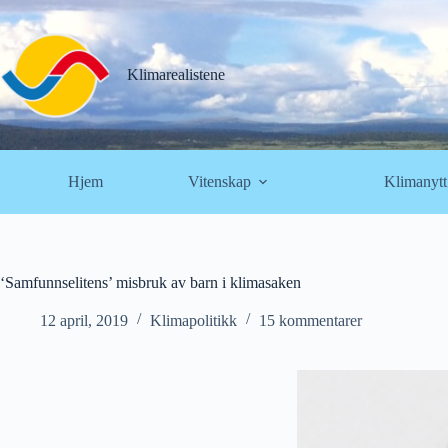
Hopp
til
innholdet
Klimarealistene
Hjem
Vitenskap
Klimanytt
‘Samfunnselitens’ misbruk av barn i klimasaken
12 april, 2019
Klimapolitikk
15 kommentarer