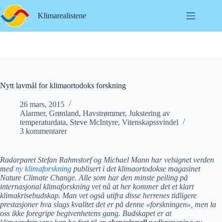
Hopp
til
Klimarealistene
innholdet
Nytt lavmål for klimaortodoks forskning
26 mars, 2015
Alarmer
,
Grønland
,
Havstrømmer
,
Jukstering av
temperaturdata
,
Steve McIntyre
,
Vitenskapssvindel
3 kommentarer
Radarparet Stefan Rahmstorf og Michael Mann har velsignet verden
med
ny klimaforskning
publisert i det klimaortodokse magasinet
Nature Climate Change. Alle som har den minste peiling på
internasjonal klimaforskning vet nå at her kommer det et klart
klimakrisebudskap. Man vet også utifra disse herrenes tidligere
prestasjoner hva slags kvalitet det er på denne «forskningen», men la
oss ikke foregripe begivenhetens gang. Budskapet er at