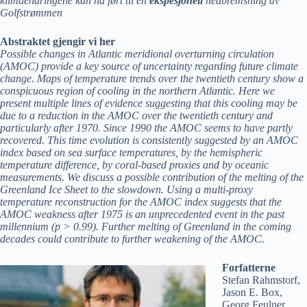
klimaendringene kan ha ført til en
ekspesjonell
nedbremsning av
Golfstrømmen
Abstraktet gjengir vi her
Possible changes in Atlantic meridional overturning circulation
(AMOC) provide a key source of uncertainty regarding future climate
change. Maps of temperature trends over the twentieth century show a
conspicuous region of cooling in the northern Atlantic. Here we
present multiple lines of evidence suggesting that this cooling may be
due to a reduction in the AMOC over the twentieth century and
particularly after 1970. Since 1990 the AMOC seems to have partly
recovered. This time evolution is consistently suggested by an AMOC
index based on sea surface temperatures, by the hemispheric
temperature difference, by coral-based proxies and by oceanic
measurements. We discuss a possible contribution of the melting of the
Greenland Ice Sheet to the slowdown. Using a multi-proxy
temperature reconstruction for the AMOC index suggests that the
AMOC weakness after 1975 is an unprecedented event in the past
millennium (p > 0.99). Further melting of Greenland in the coming
decades could contribute to further weakening of the AMOC.
Forfatterne
Stefan Rahmstorf,
Jason E. Box,
Georg Feulner,