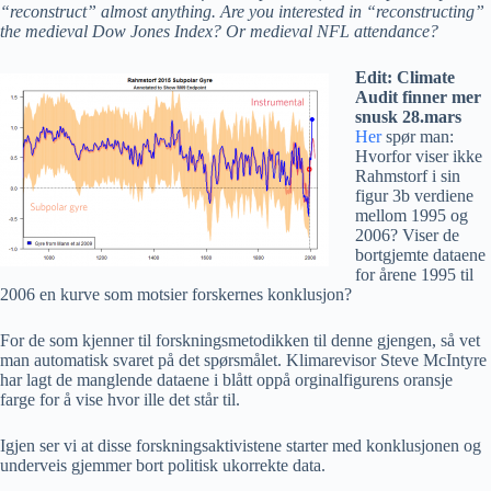
“reconstruct” almost anything. Are you interested in “reconstructing”
the medieval Dow Jones Index? Or medieval NFL attendance?
Edit: Climate
Audit finner mer
snusk 28.mars
Her
spør man:
Hvorfor viser ikke
Rahmstorf i sin
figur 3b verdiene
mellom 1995 og
2006? Viser de
bortgjemte dataene
for årene 1995 til
2006 en kurve som motsier forskernes konklusjon?
For de som kjenner til forskningsmetodikken til denne gjengen, så vet
man automatisk svaret på det spørsmålet. Klimarevisor Steve McIntyre
har lagt de manglende dataene i blått oppå orginalfigurens oransje
farge for å vise hvor ille det står til.
Igjen ser vi at disse forskningsaktivistene starter med konklusjonen og
underveis gjemmer bort politisk ukorrekte data.