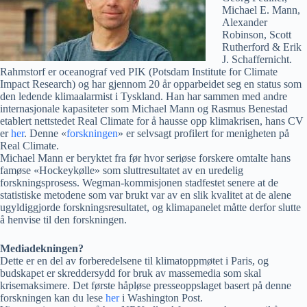
Michael E. Mann,
Alexander
Robinson, Scott
Rutherford & Erik
J. Schaffernicht.
Rahmstorf er oceanograf ved PIK (Potsdam Institute for Climate
Impact Research) og har gjennom 20 år opparbeidet seg en status som
den ledende klimaalarmist i Tyskland. Han har sammen med andre
internasjonale kapasiteter som Michael Mann og Rasmus Benestad
etablert nettstedet Real Climate for å hausse opp klimakrisen, hans CV
er
her
. Denne «
forskningen
» er selvsagt profilert for menigheten på
Real Climate.
Michael Mann er beryktet fra før hvor seriøse forskere omtalte hans
famøse «Hockeykølle» som sluttresultatet av en uredelig
forskningsprosess. Wegman-kommisjonen stadfestet senere at de
statistiske metodene som var brukt var av en slik kvalitet at de alene
ugyldiggjorde forskningsresultatet, og klimapanelet måtte derfor slutte
å henvise til den forskningen.
Mediadekningen?
Dette er en del av forberedelsene til klimatoppmøtet i Paris, og
budskapet er skreddersydd for bruk av massemedia som skal
krisemaksimere. Det første håpløse presseoppslaget basert på denne
forskningen kan du lese
her
i Washington Post.