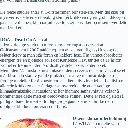
gar von einem Erstarken der Strömung aus.»
De fleste studier antar at Golfstrømmen blir sterkere. Men det skal bli
mye verre, dette er en forsiktig start på kritikken og en god indikasjon
på at selv de mest klimaortodokse forskerne rynker på nesen over dette
makkverket.
DOA – Dead On Arrival
I den virkelige verden har forskerne forlengst observert at
Golfstrømmen i 2007 nådde toppen av sin naturlige syklus, og det
følger derav at man står foran en kaldere fase. Fra vannet absorberer
energien fra en kjølende sol i det Karibiske Hav, tar det ca 11 år før
vannet er fremme i den Nordøstlige delen av Atlanterhavet.
Men i den Manniske klimafantasiverden serveres det som vi skal se et
måltid som består av gamle proksier, kreative rekonstruksjoner og
frodige modeller for å konstruere en alternativ virkelighet. Faktisk er
allerede kritikken etter få dager så overveldende at de vanlige
klimaalarmistiske institusjonene her hjemme sannsynigvis velger å
kommentere dette med en øredøvende stillhet. Dette er rett og slett så
pinlig at bare de mest enfoldige propagandistene vil bruke det i
oppløpet til klimakonferansen i Paris.
Ukens klimaunderholdning
På WUWT har dette vært