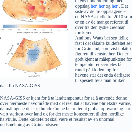
ukens underholdning med
oppslag
her
,
her
og
her
. Det
siste av de tre oppslagene er
en NASA-studie fra 2010 som
er en av de mange referert til
over fra den tyske Geomar-
forskeren.
Anthony Watts bet seg tidlig
fast i det såkalte kuldefeltet sør
for Grønland, som vist i blått i
figuren til venstre her. Det er
godt kjent at målepunktene for
temperatur er særdeles få
rundt på kloden, og for
havene står det enda dårligere
til spesielt hvis man bruker
data fra NASA-GISS.
NASA-GISS er kjent for å ta landtemperatur for så å anvende denne
over nærmeste havområde med det resultat at havene blir ekstra varme,
da målingene de siste hundre årene bekrefter at global oppvarming har
vært sterkest over land og for det meste konsentrert til den nordlige
halvkule. Dette kuldefeltet skal være et resultat av en unormal
nedsmeltning av Grønlandsisen.