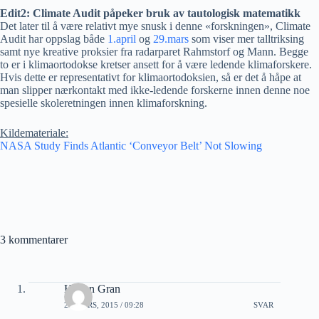
Edit2: Climate Audit påpeker bruk av tautologisk matematikk
Det later til å være relativt mye snusk i denne «forskningen», Climate
Audit har oppslag både
1.april
og
29.mars
som viser mer talltriksing
samt nye kreative proksier fra radarparet Rahmstorf og Mann. Begge
to er i klimaortodokse kretser ansett for å være ledende klimaforskere.
Hvis dette er representativt for klimaortodoksien, så er det å håpe at
man slipper nærkontakt med ikke-ledende forskerne innen denne noe
spesielle skoleretningen innen klimaforskning.
Kildemateriale:
NASA Study Finds Atlantic ‘Conveyor Belt’ Not Slowing
3 kommentarer
Håkon Gran
29 MARS, 2015 / 09:28
SVAR