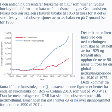
I den anledning presenterer forskerne en figur som viser en tydelig
hockeykølle i form at en katastrofal nedsmeltning av Grønlandsisen.
Pussig nok går skalaen i figuren tilbake til 1850 til tross for at det er
særdeles tynt med observasjoner av massebalansen på Grønandsisen
før 1950.
Det er bare en liten
hake ved den
nedsmeltningen
som skal ha tatt helt
av fra 1925 og
foregått uten
opphør de neste 90
årene til tross for en
global
nedkjølingsperiode
fra 1940 til 1975.
Dette kommer fra
fantasifulle rekonstruksjoner (ja, dataene i denne figuren er hentet fra
enda en rekonstruksjon, Box & Colgan 2010, som vist på WUWT).
Danske meteorologer ved DMI har slett ikke observert noen slik
nedsmeltning. Ismengden har økt i vinter og er
nå
over gjennomsnittet
for perioden 1990 til 2011.