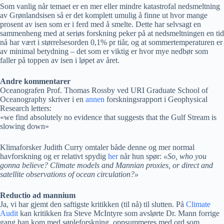
Som vanlig når temaet er en mer eller mindre katastrofal nedsmeltning
av Grønlandsisen så er det komplett umulig å finne ut hvor mange
prosent av isen som er i ferd med å smelte. Dette har selvsagt en
sammenheng med at seriøs forskning peker på at nedsmeltningen en tid
nå har vært i størrelsesorden 0,1% pr tiår, og at sommertemperaturen er
av minimal betydning – det som er viktig er hvor mye nedbør som
faller på toppen av isen i løpet av året.
Andre kommentarer
Oceanografen Prof. Thomas Rossby ved URI Graduate School of
Oceanography skriver i en
annen
forskningsrapport i Geophysical
Research letters:
«we find absolutely no evidence that suggests that the Gulf Stream is
slowing down»
Klimaforsker Judith Curry omtaler både denne og mer normal
havforskning og er relativt spydig
her
når hun spør:
«So, who you
gonna believe? Climate models and Mannian proxies, or direct and
satellite observations of ocean circulation?»
Reductio ad mannium
Ja, vi har gjemt den saftigste kritikken (til nå) til slutten. På
Climate
Audit
kan kritikken fra Steve McIntyre som avslørte Dr. Mann forrige
gang han kom med søpleforskning, oppsummeres med ord som