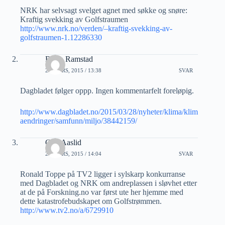
NRK har selvsagt svelget agnet med søkke og snøre:
Kraftig svekking av Golfstraumen
http://www.nrk.no/verden/–kraftig-svekking-av-
golfstraumen-1.12286330
Bjørn Ramstad
29 MARS, 2015 / 13:38
SVAR
Dagbladet følger oppp. Ingen kommentarfelt foreløpig.
http://www.dagbladet.no/2015/03/28/nyheter/klima/klim
aendringer/samfunn/miljo/38442159/
Geir Aaslid
29 MARS, 2015 / 14:04
SVAR
Ronald Toppe på TV2 ligger i sylskarp konkurranse
med Dagbladet og NRK om andreplassen i sløvhet etter
at de på Forskning.no var først ute her hjemme med
dette katastrofebudskapet om Golfstrømmen.
http://www.tv2.no/a/6729910