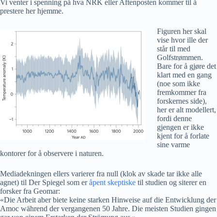
Vi venter i spenning på hva NRK eller Aftenposten kommer til å
prestere her hjemme.
Figuren her skal
vise hvor ille der
står til med
Golfstrømmen.
Bare for å gjøre det
klart med en gang
(noe som ikke
fremkommer fra
forskernes side),
her er alt modellert,
fordi denne
gjengen er ikke
kjent for å forlate
sine varme
kontorer for å observere i naturen.
Mediadekningen ellers varierer fra null (klok av skade tar ikke alle
agnet) til Der Spiegel som er
åpent skeptiske
til studien og siterer en
forsker fra Geomar:
«Die Arbeit aber biete keine starken Hinweise auf die Entwicklung der
Amoc während der vergangenen 50 Jahre. Die meisten Studien gingen