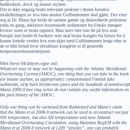
balderdash, dreck
og
insane asylum
.
Det er ikke engang brukt relevante proksier i denne kreative
modelleringen av hva man ønsker Golfstrømmen skal gjøre. Det viser
seg at Dr. Mann har brukt de samme gamle og diskrediterte proksiene
enda en gang, inklusive forurensede sedimenter fra Finske innsjøer
hvorav noen er brukt oppned. Man lurer mer enn litt på hva som
foregår inni hodet til forskere som skal bruke kongler fra furuer for å
kunne fortelle verden hva som skjer med Golfstrømmen lenge etter at
de er blitt fortalt hvor ubrukbare konglene er til generelle
temperaturrekonstruksjoner.
Med Steve McIntyres egne ord:
Whatever may or may not be happening with the Atlantic Meridional
Overturning Current (AMOC), one thing that you can take to the bank
(or insane asylum, as appropriate): contaminated Finnish lake
sediments, strip bark bristlecone pines and the hundreds of nondescript
Mann 2008-9 tree ring series do not contain any useful information on
the past history of the AMOC.
Only one thing can be surmised from Rahmstorf and Mann’s claim
that the Mann et al 2008-9 network can be used to reconstruct not just
NH temperature, but also SH temperatures and now Atlantic
Meridional Overturning Circulation: using Mannian RegEM with the
Mann et al 2008-9 network of 1209 “proxies”, one can probably