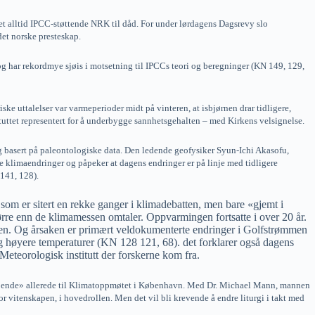
t alltid IPCC-støttende NRK til dåd. For under lørdagens Dagsrevy slo
et norske presteskap.
 og har rekordmye sjøis i motsetning til IPCCs teori og beregninger (KN 149, 129,
iske uttalelser var varmeperioder midt på vinteren, at isbjørnen drar tidligere,
ituttet representert for å underbygge sannhetsgehalten – med Kirkens velsignelse.
 og basert på paleontologiske data. Den ledende geofysiker Syun-Ichi Akasofu,
ige klimaendringer og påpeker at dagens endringer er på linje med tidligere
 141, 128).
 som er sitert en rekke ganger i klimadebatten, men bare «gjemt i
ørre enn de klimamessen omtaler. Oppvarmingen fortsatte i over 20 år.
rdpolen. Og årsaken er primært veldokumenterte endringer i Golfstrømmen
og høyere temperaturer (KN 128 121, 68). det forklarer også dagens
Meteorologisk institutt der forskerne kom fra.
atroende» allerede til Klimatoppmøtet i København. Med Dr. Michael Mann, mannen
vitenskapen, i hovedrollen. Men det vil bli krevende å endre liturgi i takt med