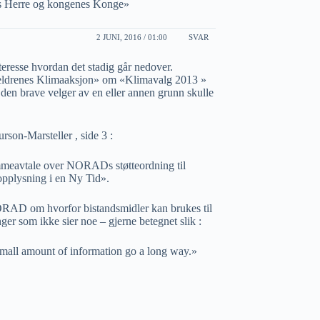
s Herre og kongenes Konge»
2 JUNI, 2016 / 01:00
SVAR
teresse hvordan det stadig går nedover.
reldrenes Klimaaksjon» om «Klimavalg 2013 »
en brave velger av en eller annen grunn skulle
son-Marsteller , side 3 :
mmeavtale over NORADs støtteordning til
opplysning i en Ny Tid».
RAD om hvorfor bistandsmidler kan brukes til
ger som ikke sier noe – gjerne betegnet slik :
small amount of information go a long way.»