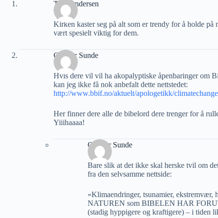
Tore Andersen
Kirken kaster seg på alt som er trendy for å holde på
vært spesielt viktig for dem.
Gunnar Sunde
Hvis dere vil vil ha akopalyptiske åpenbaringer om B
kan jeg ikke få nok anbefalt dette nettstedet:
http://www.bbif.no/aktuelt/apologetikk/climatechang
Her finner dere alle de bibelord dere trenger for å rul
Yiiihaaaa!
Gunnar Sunde
Bare slik at det ikke skal herske tvil om de
fra den selvsamme nettside:
«Klimaendringer, tsunamier, ekstremvær,
NATUREN som BIBELEN HAR FORUTSAGT
(stadig hyppigere og kraftigere) – i tiden 