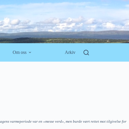
Om oss
Arkiv
gens varmeperiode var en «messe verd», men burde vært rettet mot tilgivelse for