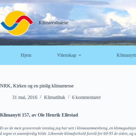
Hopp
til
innholdet
Klimarealistene
Hjem
Vitenskap
Klimanytt
NRK, Kirken og en pinlig klimamesse
31 mai, 2016
Klimatiltak
6 kommentarer
Klimanytt 157, av Ole Henrik Ellestad
Et av de mest graverende innslag jeg har sett i klimasammenheng, en klimagudstje
å tegne et usannferdig bilde. Liknende klimaforhold forelå for 60-95 år siden, og a