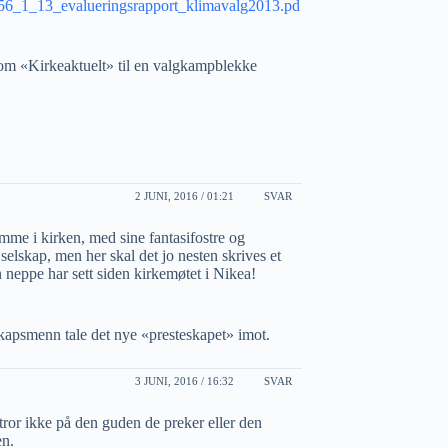
kr_56_1_13_evalueringsrapport_klimavalg2013.pd
rt om «Kirkeaktuelt» til en valgkampblekke
2 JUNI, 2016 / 01:21
SVAR
emme i kirken, med sine fantasifostre og
t selskap, men her skal det jo nesten skrives et
 neppe har sett siden kirkemøtet i Nikea!
enskapsmenn tale det nye «presteskapet» imot.
3 JUNI, 2016 / 16:32
SVAR
tror ikke på den guden de preker eller den
en.