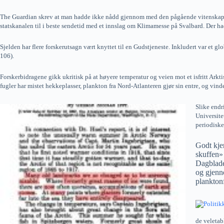
The Guardian skrev at man hadde ikke nådd gjennom med den pågående vitenskapelige
statskanalen til i beste sendetid med et innslag om Klimamesse på Svalbard. Der h
Sjelden har flere forskerutsagn vært knyttet til en Gudstjeneste. Inkludert var et 
106).
Forskerbidragene gikk ukritisk på at høyere temperatur og veien mot et isfritt Arktis
fugler har mistet hekkeplasser, plankton fra Nord-Atlanteren gjør sin entre, og vi
Slike endr
Universite
periodiske
Godt kjen
skuffen» 
Dagbladet
og gjenn
planktonf
de veletab