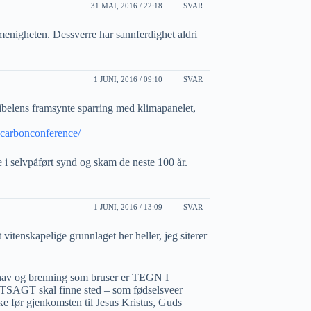
31 MAI, 2016 / 22:18
SVAR
 menigheten. Dessverre har sannferdighet aldri
1 JUNI, 2016 / 09:10
SVAR
ibelens framsynte sparring med klimapanelet,
ecarbonconference/
le i selvpåført synd og skam de neste 100 år.
1 JUNI, 2016 / 13:09
SVAR
t vitenskapelige grunnlaget her heller, jeg siterer
 hav og brenning som bruser er TEGN I
 skal finne sted – som fødselsveer
like før gjenkomsten til Jesus Kristus, Guds