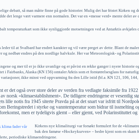
 debatt, så man måtte finne på gode historier. Mulig det har fristet Kirken og de
adde det lenge vært varmere enn normalen. Det var en «messe verd» mente deler av d
globalt temperaturkart som ikke synliggjorde motsetningen ved at Antarktis avkjøles
 leder til at Svalbard har endret karakter og vil være preget av dette. Blant de maler
nder og nedbør endres på den nordlige halvkule. Her var Meteorologisk- og Polarinst
ingene og mer til er jo ikke uvanlige og er påvist en rekke ganger i nyere historie
tet i Fairbanks, Alaska (KN 156) omtaler Arktis som et forstørrelsesglass for naturl
 variasjoner, ikke minst ved oppvarming fra den Lille istid (bl.a. KN 121, 106, 144,
t er det også over store deler av verden fra vedlagte faksimile fra 1922
av norsk «klimaestablishment». De tidligere endringene er vesentlig st
s lille notis fra 1945 siterte Pravda på at det snart var isfritt til No
om Beringstredet i styrke og vanntemperatur som bidrar til issmelting 
orekomst, men er tydeligvis glemt – eller gjemt, ved Polarinstituttet og 
Kirkens nye klimaliturgi var forsøkt formulert for de «klim
bak den famøse «Hockeykurven» – bedre kjent som en skam for 
lerte, periodiske klimaendringene.