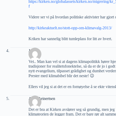
https://kirken.no/globalassets/kirken.no/migrering/
f
Videre ser vi på hvordan politiske aktivister har gjo
http://kirkeaktuelt.no/stott-opp-om-klimavalg-2013/
Kriken har sannelig blitt tumleplass for litt av hvert.
John
Vel.. Man kan vel si at dagens klimapolitikk hører hj
tradisjoner for realitetsfonektelse, så da er de jo i god
nytt evangelium, tilpasset grådighet og dumhet verden
Prester med klimabibel blir det neste! 😉
Ellers vil jeg si at det er en fornøyelse å se ekte vit
Arne Reinertsen
Det er bra at Kirken avslører seg så grundig, men jeg 
klimateorien de legger fram. Det er bare rør alt samm