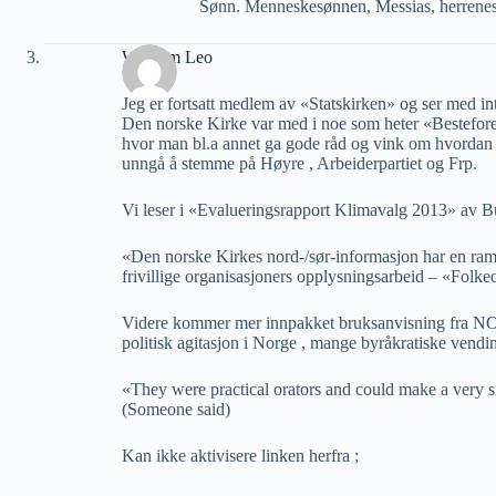
Sønn. Menneskesønnen, Messias, herrene
Wilhelm Leo
Jeg er fortsatt medlem av «Statskirken» og ser med in
Den norske Kirke var med i noe som heter «Bestefo
hvor man bl.a annet ga gode råd og vink om hvordan d
unngå å stemme på Høyre , Arbeiderpartiet og Frp.
Vi leser i «Evalueringsrapport Klimavalg 2013» av Bur
«Den norske Kirkes nord-/sør-informasjon har en ra
frivillige organisasjoners opplysningsarbeid – «Folke
Videre kommer mer innpakket bruksanvisning fra NO
politisk agitasjon i Norge , mange byråkratiske vendin
«They were practical orators and could make a very 
(Someone said)
Kan ikke aktivisere linken herfra ;