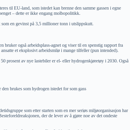
porteres til EU-land, som istedet kan brenne den samme gassen i egne
enget – dette er ikke engang molbopolitikk.
 som en gevinst på 3,5 millioner tonn i utslippskutt.
ten bruker også arbeidsplass-agnet og viser til en spenstig rapport fra
satte et eksplosivt arbeidsmilø i mange tilfeller (pun intended).
0 prosent av nye lastebiler er el- eller hydrogenkjøretøy i 2030. Også
år den brukes som hydrogen istedet for som gass
detidsgruppe som etter starten som en mer seriøs miljøorganisasjon har
Besteforeldreaksjonen, der de lever av å gjøre noe av det ondeste