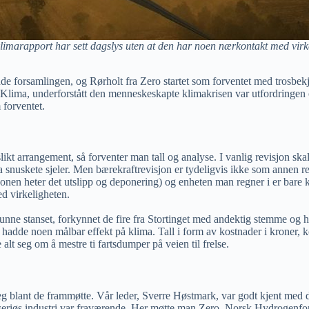
limarapport har sett dagslys uten at den har noen nærkontakt med virk
ende forsamlingen, og Rørholt fra Zero startet som forventet med trosbek
Klima, underforstått den menneskeskapte klimakrisen var utfordringen og
 forventet.
kt arrangement, så forventer man tall og analyse. I vanlig revisjon skal r
ra snuskete sjeler. Men bærekraftrevisjon er tydeligvis ikke som annen re
isjonen heter det utslipp og deponering) og enheten man regner i er bare 
ed virkeligheten.
 stanset, forkynnet de fire fra Stortinget med andektig stemme og helt ut
 hadde noen målbar effekt på klima. Tall i form av kostnader i kroner, ko
t seg om å mestre ti fartsdumper på veien til frelse.
g blant de frammøtte. Vår leder, Sverre Høstmark, var godt kjent med det
 seriøs industri var fraværende. Her møtte man Zero, Norsk Hydrogenfo