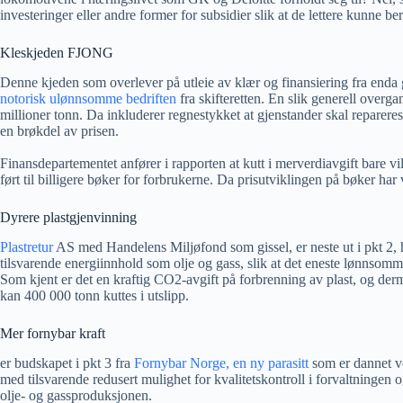
investeringer eller andre former for subsidier slik at de lettere kunne be
Kleskjeden FJONG
Denne kjeden som overlever på utleie av klær og finansiering fra enda
notorisk ulønnsomme bedriften
fra skifteretten. En slik generell overg
millioner tonn. Da inkluderer regnestykket at gjenstander skal repareres 
en brøkdel av prisen.
Finansdepartementet anfører i rapporten at kutt i merverdiavgift bare vi
ført til billigere bøker for forbrukerne. Da prisutviklingen på bøker har 
Dyrere plastgjenvinning
Plastretur
AS med Handelens Miljøfond som gissel, er neste ut i pkt 2, hvo
tilsvarende energiinnhold som olje og gass, slik at det eneste lønnsomme
Som kjent er det en kraftig CO2-avgift på forbrenning av plast, og der
kan 400 000 tonn kuttes i utslipp.
Mer fornybar kraft
er budskapet i pkt 3 fra
Fornybar Norge, en ny parasitt
som er dannet ve
med tilsvarende redusert mulighet for kvalitetskontroll i forvaltningen o
olje- og gassproduksjonen.