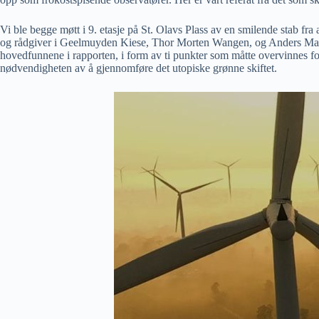
Vi ble begge møtt i 9. etasje på St. Olavs Plass av en smilende stab f
og rådgiver i Geelmuyden Kiese, Thor Morten Wangen, og Anders Magn
hovedfunnene i rapporten, i form av ti punkter som måtte overvinnes for 
nødvendigheten av å gjennomføre det utopiske grønne skiftet.