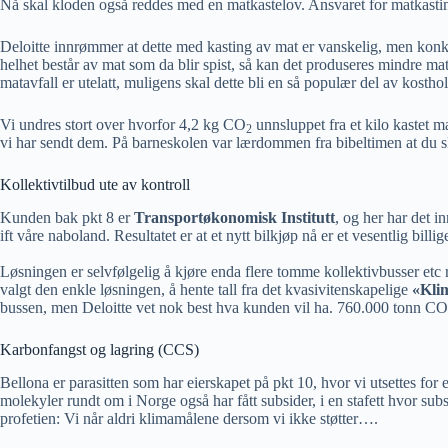
Nå skal kloden også reddes med en matkastelov. Ansvaret for matkasting 
Deloitte innrømmer at dette med kasting av mat er vanskelig, men konk
helhet består av mat som da blir spist, så kan det produseres mindre m
matavfall er utelatt, muligens skal dette bli en så populær del av kosthol
Vi undres stort over hvorfor 4,2 kg CO
unnsluppet fra et kilo kastet 
2
vi har sendt dem. På barneskolen var lærdommen fra bibeltimen at du sku
Kollektivtilbud ute av kontroll
Kunden bak pkt 8 er
Transportøkonomisk Institutt
, og her har det i
ift våre naboland. Resultatet er at et nytt bilkjøp nå er et vesentlig bill
Løsningen er selvfølgelig å kjøre enda flere tomme kollektivbusser etc run
valgt den enkle løsningen, å hente tall fra det kvasivitenskapelige
«Kli
bussen, men Deloitte vet nok best hva kunden vil ha. 760.000 tonn CO
Karbonfangst og lagring (CCS)
Bellona er parasitten som har eierskapet på pkt 10, hvor vi utsettes for
molekyler rundt om i Norge også har fått subsider, i en stafett hvor subs
profetien: Vi når aldri klimamålene dersom vi ikke støtter….