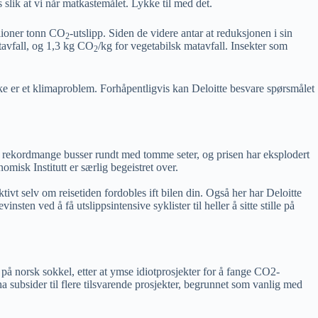
slik at vi når matkastemålet. Lykke til med det.
llioner tonn CO
-utslipp. Siden de videre antar at reduksjonen i sin
2
tavfall, og 1,3 kg CO
/kg for vegetabilsk matavfall. Insekter som
2
ikke er et klimaproblem. Forhåpentligvis kan Deloitte besvare spørsmålet
rer rekordmange busser rundt med tomme seter, og prisen har eksplodert
nomisk Institutt er særlig begeistret over.
ktivt selv om reisetiden fordobles ift bilen din. Også her har Deloitte
vinsten ved å få utslippsintensive syklister til heller å sitte stille på
 på norsk sokkel, etter at ymse idiotprosjekter for å fange CO2-
ha subsider til flere tilsvarende prosjekter, begrunnet som vanlig med