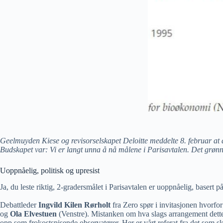
Geelmuyden Kiese og revisorselskapet Deloitte meddelte 8. februar at de
Budskapet var: Vi er langt unna å nå målene i Parisavtalen. Det grønne 
Uoppnåelig, politisk og upresist
Ja, du leste riktig, 2-gradersmålet i Parisavtalen er uoppnåelig, basert 
Debattleder
Ingvild Kilen Rørholt
fra Zero spør i invitasjonen hvorfor
og
Ola Elvestuen
(Venstre). Mistanken om hva slags arrangement dette 
opp som frokostspisende observatører. Her er vårt referat fra det som