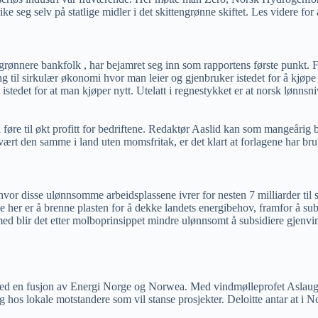
rike seg selv på statlige midler i det skittengrønne skiftet. Les videre fo
 grønnere bankfolk , har bejamret seg inn som rapportens første punkt.
ang til sirkulær økonomi hvor man leier og gjenbruker istedet for å kjøp
istedet for at man kjøper nytt. Utelatt i regnestykket er at norsk lønnsni
l føre til økt profitt for bedriftene. Redaktør Aaslid kan som mangeårig
vært den samme i land uten momsfritak, er det klart at forlagene har brukt 
r disse ulønnsomme arbeidsplassene ivrer for nesten 7 milliarder til sir
 her er å brenne plasten for å dekke landets energibehov, framfor å subs
med blir det etter molboprinsippet mindre ulønnsomt å subsidiere gjenvi
d en fusjon av Energi Norge og Norwea. Med vindmølleprofet Aslaug Hag
g hos lokale motstandere som vil stanse prosjekter. Deloitte antar at i N