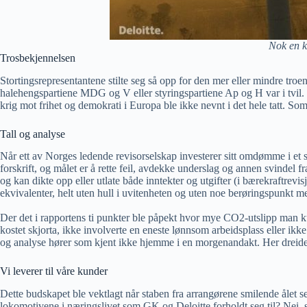
Nok en k
Trosbekjennelsen
Stortingsrepresentantene stilte seg så opp for den mer eller mindre tro
halehengspartiene MDG og V eller styringspartiene Ap og H var i tvil. 
krig mot frihet og demokrati i Europa ble ikke nevnt i det hele tatt. Som
Tall og analyse
Når ett av Norges ledende revisorselskap investerer sitt omdømme i et sli
forskrift, og målet er å rette feil, avdekke underslag og annen svindel f
og kan dikte opp eller utlate både inntekter og utgifter (i bærekraftrev
ekvivalenter, helt uten hull i uvitenheten og uten noe berøringspunkt m
Der det i rapportens ti punkter ble påpekt hvor mye CO2-utslipp man kunne
kostet skjorta, ikke involverte en eneste lønnsom arbeidsplass eller ikke
og analyse hører som kjent ikke hjemme i en morgenandakt. Her dreide al
Vi leverer til våre kunder
Dette budskapet ble vektlagt når staben fra arrangørene smilende ålet se
lokomotivene i næringslivet som GK og Deloitte forholdt seg til? Nei,