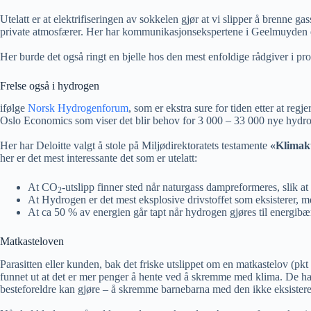
Utelatt er at elektrifiseringen av sokkelen gjør at vi slipper å brenne 
private atmosfærer. Her har kommunikasjonsekspertene i Geelmuyden en
Her burde det også ringt en bjelle hos den mest enfoldige rådgiver i pro
Frelse også i hydrogen
ifølge
Norsk Hydrogenforum
, som er ekstra sure for tiden etter at regj
Oslo Economics som viser det blir behov for 3 000 – 33 000 nye hydroge
Her har Deloitte valgt å stole på Miljødirektoratets testamente
«Klimak
her er det mest interessante det som er utelatt:
At CO
-utslipp finner sted når naturgass dampreformeres, slik at
2
At Hydrogen er det mest eksplosive drivstoffet som eksisterer, m
At ca 50 % av energien går tapt når hydrogen gjøres til energib
Matkasteloven
Parasitten eller kunden, bak det friske utslippet om en matkastelov (pkt
funnet ut at det er mer penger å hente ved å skremme med klima. De har h
besteforeldre kan gjøre – å skremme barnebarna med den ikke eksistere