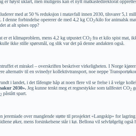
er høyst uklart, men muligens kan et nytt matkastedirektorat opprettes 
luderer med at 50 % reduksjon i matavfall innen 2030, tilsvarer 5,1 mi
at. I denne forbindelse opererer de med 4,2 kg CO
/kilo for animalsk ma
2
det at alt spises opp?
mat er et klimaproblem, mens 4,2 kg utpustet CO
fra et kilo spist mat, 
2
lle ikke stille spørsmål, og slik var det på denne andakten også.
nntruffet et mirakel – overskriften beskriver virkeligheten. I Norge kjø
igere alternativ til en svinedyr kollektivtransport, noe neppe Transportøko
dt i landet, i det fåfengte håp at noen flere vil se frelse i å velge kolle
makur 2030».
Jeg kunne tenkt meg et regnestykke som tallfestet CO
ge
2
påstått spart.
2
 en jeremiade over manglende støtte til prosjektet «Langskip» for lagring
idiene øker, mens forsinkelsene står i kø. Bellona vil selvfølgelig også 