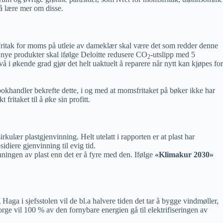
r å lære mer om disse.
 Fritak for moms på utleie av dameklær skal være det som redder denne
e nye produkter skal ifølge Deloitte redusere CO
-utslipp med 5
2
vå i økende grad gjør det helt uaktuelt å reparere når nytt kan kjøpes for
 bokhandler bekrefte dette, i og med at momsfritaket på bøker ikke har
fritaket til å øke sin profitt.
kulær plastgjenvinning. Helt utelatt i rapporten er at plast har
idiere gjenvinning til evig tid.
nningen av plast enn det er å fyre med den. Ifølge
«Klimakur 2030»
a i sjefsstolen vil de bl.a halvere tiden det tar å bygge vindmøller,
orge vil 100 % av den fornybare energien gå til elektrifiseringen av