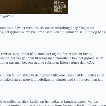
eligheten
jennelsen. Hva er menneskets største utfordring i dag? Ingen fra
 det grønne skiftet ble utropt som veien til klimafrelse. Putin og hans
evisor sørge for at både inntekter og utgifter er ført iht lov og
visjon, for her går man til sengs med parasittene bak det grønne skiftet
kroner når man ber om statlige subsidier. Ellers regnes det i CO2-
en tall sin støtte til de oppførte tiltakene, som hadde til felles at de
nfiskert fra en motvillig befolkning, glimret med sitt fravær, men tall
te spillet fra sitt yrkesliv, og han pekte ut kundegruppen. Var det
rum og øvrige grønne parasitter, som ivret for momsfritak, ulønnsomme