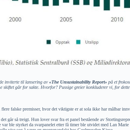
 inviterte til lansering av
«The Unsustainability Report»
på et frokos
skiftet går for sakte. Hvorfor? Pussige greier konkluderer vi, for dett
på flere falske premisser, hvor det viktigste er at sola ikke har målbar 
 det går så treigt. Hun lover svar fra et panel bestående av Stortingsrep
var ble styrket da svarpanelet etter få timer ble utvidet med Lan Marie
 skulle vise seg å være en morgenandakt hos Geelmuyden Kiese.