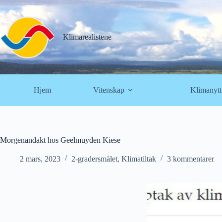
Hopp
til
innholdet
Klimarealistene
Hjem
Vitenskap
Klimanytt
Morgenandakt hos Geelmuyden Kiese
2 mars, 2023
2-gradersmålet
,
Klimatiltak
3 kommentarer