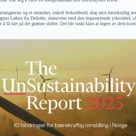
ra arrangørene og et utmerket, enkelt frokostbord, dog uten bærekraftig
us Løken fra Deloitte, sistnevnte med den imponerende yrkestittel,
«
å få fart på det grønne skiftet. Det ble raskt klart at ingen av dem kunn