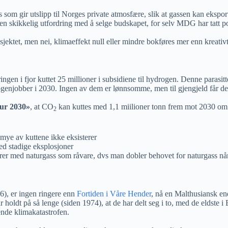
gass som gir utslipp til Norges private atmosfære, slik at gassen kan eks
 skikkelig utfordring med å selge budskapet, for selv MDG har tatt po
sjektet, men nei, klimaeffekt null eller mindre bokføres mer enn kreativt
eringen i fjor kuttet 25 millioner i subsidiene til hydrogen. Denne parasit
njobber i 2030. Ingen av dem er lønnsomme, men til gjengjeld får de an
ur 2030»
, at CO
kan kuttes med 1,1 miilioner tonn frem mot 2030 om 5
2
 mye av kuttene ikke eksisterer
ed stadige eksplosjoner
ærer med naturgass som råvare, dvs man dobler behovet for naturgass n
 6), er ingen ringere enn
Fortiden i Våre Hender
, nå en Malthusiansk en
oldt på så lenge (siden 1974), at de har delt seg i to, med de eldste i 
nde klimakatastrofen.