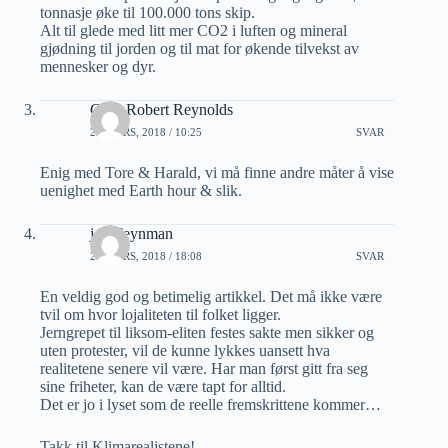
tonnasje øke til 100.000 tons skip.
Alt til glede med litt mer CO2 i luften og mineral
gjødning til jorden og til mat for økende tilvekst av
mennesker og dyr.
Gary Robert Reynolds
25 MARS, 2018 / 10:25
SVAR
Enig med Tore & Harald, vi må finne andre måter å vise
uenighet med Earth hour & slik.
joh Feynman
25 MARS, 2018 / 18:08
SVAR
En veldig god og betimelig artikkel. Det må ikke være
tvil om hvor lojaliteten til folket ligger.
Jerngrepet til liksom-eliten festes sakte men sikker og
uten protester, vil de kunne lykkes uansett hva
realitetene senere vil være. Har man først gitt fra seg
sine friheter, kan de være tapt for alltid.
Det er jo i lyset som de reelle fremskrittene kommer…
Takk til Klimarealistene!