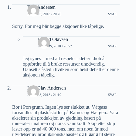
Tore Andersen
24 MARS, 2018 / 20:26
SVAR
Sorry. For meg blir begge aksjoner like tåpelige.
Harald Olavsen
24 MARS, 2018 / 20:52
SVAR
Jeg synes – med all respekt – det er idioti å
oppfordre til å bruke ressurser unødvendig.
Uansett ståsted i hvilken som helst debatt er denne
aksjonen tåpelig.
Lars Olav Andersen
24 MARS, 2018 / 21:10
SVAR
Bor i Porsgrunn. Ingen lys ser slukket ut. Våtgass
forvandles til plastråstoffer på Rafnes og Hærøen.. Yara
akselerer sin produksjon av gjødning basert på
mineraler i naturen og norsk vannkraft. Skip etter skip
laster opp er nå 40.000 tons, men om noen år med
utvidelser av produksjonskapasitet og tilgang til større