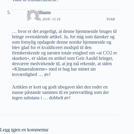
Jan Williams
28 MARS, 2018 / 11:19
SVAR
… hvor er det ærgerligt, at denne hjemmeside bruges til
bringe ovenstående artikel. Ja, for mig som dansker og
som fornylig opdagede denne norske hjemmeside og
blev glad for et kvalificeret modspil til den
fremherskende og næsten totale enighed om «at CO2 er
skurken», er sådan en artikel som Geir Aasild bringer,
desværre medvirkende til, at jeg må erkende, at siden
«Klimarealisterne» med et hug har mistet sin
troværdighed … øv!
Artiklen er kort og godt ubegavet idet den roder en
masse påstande sammen til en pærevælling som der
ingen substans i … dobbelt øv!
Legg igjen en kommentar