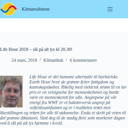
Hopp
til
Klimarealistene
innholdet
Life Hour 2018 – slå på alt lys kl 20.30!
24 mars, 2018
Klimatiltak
6 kommentarer
Life Hour er det humane alternativ til barbariske
Earth Hour hvor de grønne feirer fattigdom og
kunnskapsløshet. Rikelig med elektrisk strøm til en lav
pris er en velsignelse for menneskeheten og burde
være en menneskerett for alle. Angrepene på vår
energi fra WWF er et bakstreversk angrep på
velferdssamfunnet og er i realiteten rettet mot
likestillingen og retten for alle til utdannelse. Enda et skritt på veien til
det grønne diktaturet. Slutt deg til de stadig flere som markerer dagen
ved å slå på alt lys hjemme i kveld.