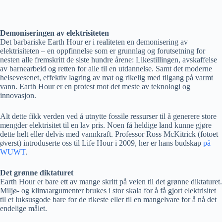
Demoniseringen av elektrisiteten
Det barbariske Earth Hour er i realiteten en demonisering av
elektrisiteten – en oppfinnelse som er grunnlag og forutsetning for
nesten alle fremskritt de siste hundre årene: Likestillingen, avskaffelse
av barnearbeid og retten for alle til en utdannelse. Samt det moderne
helsevesenet, effektiv lagring av mat og rikelig med tilgang på varmt
vann. Earth Hour er en protest mot det meste av teknologi og
innovasjon.
Alt dette fikk verden ved å utnytte fossile ressurser til å generere store
mengder elektrisitet til en lav pris. Noen få heldige land kunne gjøre
dette helt eller delvis med vannkraft. Professor Ross McKitrick (fotoet
øverst) introduserte oss til Life Hour i 2009, her er hans budskap
på
WUWT
.
Det grønne diktaturet
Earth Hour er bare ett av mange skritt på veien til det grønne diktaturet.
Miljø- og klimaargumenter brukes i stor skala for å få gjort elektrisitet
til et luksusgode bare for de rikeste eller til en mangelvare for å nå det
endelige målet.