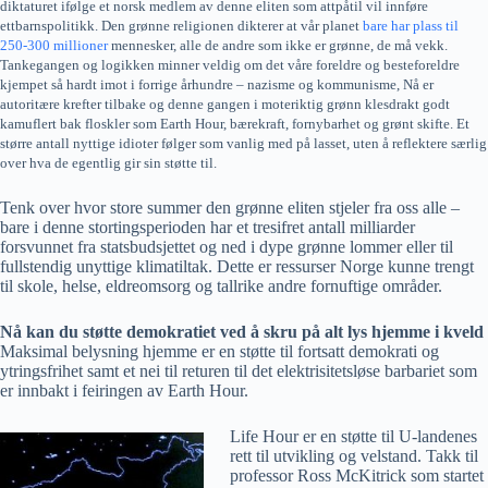
diktaturet ifølge et norsk medlem av denne eliten som attpåtil vil innføre
ettbarnspolitikk. Den grønne religionen dikterer at vår planet
bare har plass til
250-300 millioner
mennesker, alle de andre som ikke er grønne, de må vekk.
Tankegangen og logikken minner veldig om det våre foreldre og besteforeldre
kjempet så hardt imot i forrige århundre – nazisme og kommunisme, Nå er
autoritære krefter tilbake og denne gangen i moteriktig grønn klesdrakt godt
kamuflert bak floskler som Earth Hour, bærekraft, fornybarhet og grønt skifte. Et
større antall nyttige idioter følger som vanlig med på lasset, uten å reflektere særlig
over hva de egentlig gir sin støtte til.
Tenk over hvor store summer den grønne eliten stjeler fra oss alle –
bare i denne stortingsperioden har et tresifret antall milliarder
forsvunnet fra statsbudsjettet og ned i dype grønne lommer eller til
fullstendig unyttige klimatiltak. Dette er ressurser Norge kunne trengt
til skole, helse, eldreomsorg og tallrike andre fornuftige områder.
Nå kan du støtte demokratiet ved å skru på alt lys hjemme i kveld
Maksimal belysning hjemme er en støtte til fortsatt demokrati og
ytringsfrihet samt et nei til returen til det elektrisitetsløse barbariet som
er innbakt i feiringen av Earth Hour.
Life Hour er en støtte til U-landenes
rett til utvikling og velstand. Takk til
professor Ross McKitrick som startet