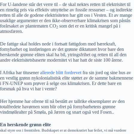
For U-landene står det verre til – de skal nektes retten til elektrisitet til
en rimelig pris via effektiv utnyttelse av fossile ressurser – og indirekte
retten til alle de godene elektrisiteten har gitt oss i Vesten. Et av mange
usaklige argumenter er den ikke-observerbare klimakrisen som påstås
forårsaket av plantematen CO
som det er en kritisk mangel på i
2
atmosfæren.
De fattige skal holdes nede i fortsatt fattigdom med bærekraft,
fornybarhet og innføringen av det grønne diktaturet hvor bare den
herskende grønne eliten skal ha bil, ytringsfrihet og retten til all den
andre elektrisitetsbaserte modernitet vi har hatt de siste 100 årene.
I Afrika har titusener
allerede blitt fordrevet
fra sin jord og sine hus av
en vestlig grønn nykolonialistisk elite støttet av de samme bakmennene
i FN-UNEP som prøver å selge oss klimakrisen. Er dette bare en
forsmak på hva vi har i vente?
Her hjemme har ofrene til nå bestått av tallrike eksemplarer av den
totalfredete havørnen som blir ofret på fornybarhetens grønne
vindmøllealter på Smøla, på Jæren og snart også ved Fosen..
En herskende grønn elite
skal styre oss i fremtiden. Budskapet er at demokratiet har feilet, vi må vurdere