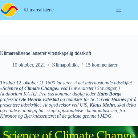
Hopp
til
Klimarealistene
innholdet
Klimarealistene lanserer vitenskapelig tidsskrift
10 oktober, 2021
Klimapolitikk
15 kommentarer
Tirsdag 12. oktober kl. 1600 lanserer vi det internasjonale tidsskiftet
«
Science of Climate Change
» ved Universitetet i Stavanger, i
Auditorium KA A2. Fra oss kommer daglig leder
Hans Borge
,
professor
Ole Henrik Ellestad
og redaktør for SCC
Geir Hasnes
for å
presentere tidsskriftet. At også rektor ved UiS,
Klaus Mohn
, skal delta
og holde et innlegg har skapt oppstandelse i klimaindustrien, fra
Khronos og Bjerknessenteret til de galeste grønne i MDG.