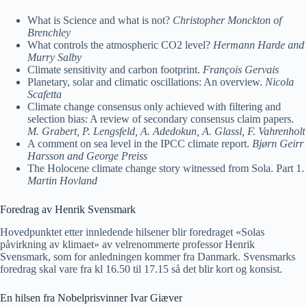
What is Science and what is not?
Christopher Monckton of
Brenchley
What controls the atmospheric CO2 level?
Hermann Harde and
Murry Salby
Climate sensitivity and carbon footprint.
François Gervais
Planetary, solar and climatic oscillations: An overview.
Nicola
Scafetta
Climate change consensus only achieved with filtering and
selection bias: A review of secondary consensus claim papers.
M. Grabert, P. Lengsfeld, A. Adedokun, A. Glassl, F. Vahrenholt
A comment on sea level in the IPCC climate report.
Bjørn Geirr
Harsson and George Preiss
The Holocene climate change story witnessed from Sola. Part 1.
Martin Hovland
Foredrag av Henrik Svensmark
Hovedpunktet etter innledende hilsener blir foredraget «Solas
påvirkning av klimaet» av velrenommerte professor Henrik
Svensmark, som for anledningen kommer fra Danmark. Svensmarks
foredrag skal vare fra kl 16.50 til 17.15 så det blir kort og konsist.
En hilsen fra Nobelprisvinner Ivar Giæver