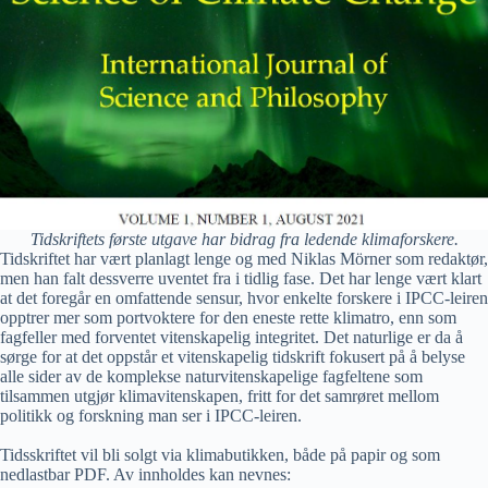
Tidskriftets første utgave har bidrag fra ledende klimaforskere.
Tidskriftet har vært planlagt lenge og med Niklas Mörner som redaktør,
men han falt dessverre uventet fra i tidlig fase. Det har lenge vært klart
at det foregår en omfattende sensur, hvor enkelte forskere i IPCC-leiren
opptrer mer som portvoktere for den eneste rette klimatro, enn som
fagfeller med forventet vitenskapelig integritet. Det naturlige er da å
sørge for at det oppstår et vitenskapelig tidskrift fokusert på å belyse
alle sider av de komplekse naturvitenskapelige fagfeltene som
tilsammen utgjør klimavitenskapen, fritt for det samrøret mellom
politikk og forskning man ser i IPCC-leiren.
Tidsskriftet vil bli solgt via klimabutikken, både på papir og som
nedlastbar PDF. Av innholdes kan nevnes: