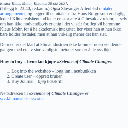
Rektor Klaus Mohn, Khronos 20.okt 2021
.
(Tillegg kl 23.40, red.anm.) Også Stavanger Aftenblad
omtaler
arrangementet
, og legger til en uttalelse fra Hans Borge som er daglig
leder i Klimarealsitene: «Det er en stor ære å få besøk av rektor, …selv
om han ikke nødvendigvis er enig i det vi står for. Jeg vil berømme
Klaus Mohn for å ha akademisk integritet, her viser han at han ikke
bare holder festtaler, men at han virkelig mener det han sier.
Dermed er det klart at klimaindustrien ikke kommer noen vei denne
gangen med en av sine vanligste metoder som er å tie oss ihjel.
How to buy – hvordan kjøpe
«Science of Climate Change»
Log into the webshop – logg inn i nettbutikken
Create user – opprett bruker
Buy Journal – kjøp tidsskrift
Nettadressen til
«
Science of Climate Change
»
er
scc.klimarealistene.com