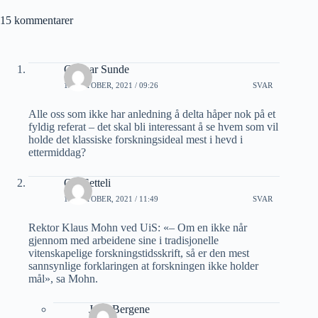
15 kommentarer
Gunnar Sunde
12 OKTOBER, 2021 / 09:26
SVAR
Alle oss som ikke har anledning å delta håper nok på et
fyldig referat – det skal bli interessant å se hvem som vil
holde det klassiske forskningsideal mest i hevd i
ettermiddag?
Ole Setteli
13 OKTOBER, 2021 / 11:49
SVAR
Rektor Klaus Mohn ved UiS: «– Om en ikke når
gjennom med arbeidene sine i tradisjonelle
vitenskapelige forskningstidsskrift, så er den mest
sannsynlige forklaringen at forskningen ikke holder
mål», sa Mohn.
Jarle Bergene