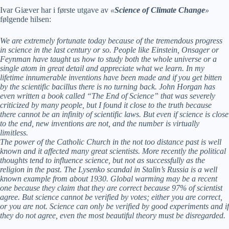
Ivar Giæver har i første utgave av
«
Science of Climate Change
»
følgende hilsen:
We are extremely fortunate today because of the tremendous progress
in science in the last century or so. People like Einstein, Onsager or
Feynman have taught us how to study both the whole universe or a
single atom in great detail and appreciate what we learn. In my
lifetime innumerable inventions have been made and if you get bitten
by the scientific bacillus there is no turning back. John Horgan has
even written a book called “The End of Science” that was severely
criticized by many people, but I found it close to the truth because
there cannot be an infinity of scientific laws. But even if science is close
to the end, new inventions are not, and the number is virtually
limitless.
The power of the Catholic Church in the not too distance past is well
known and it affected many great scientists. More recently the political
thoughts tend to influence science, but not as successfully as the
religion in the past. The Lysenko scandal in Stalin’s Russia is a well
known example from about 1930. Global warming may be a recent
one because they claim that they are correct because 97% of scientist
agree. But science cannot be verified by votes; either you are correct,
or you are not. Science can only be verified by good experiments and if
they do not agree, even the most beautiful theory must be disregarded.