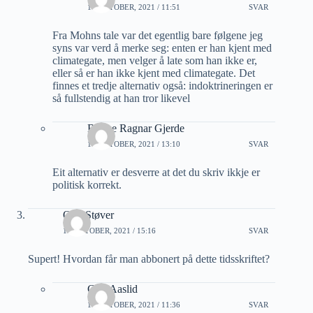
14 OKTOBER, 2021 / 11:51
SVAR
Fra Mohns tale var det egentlig bare følgene jeg
syns var verd å merke seg: enten er han kjent med
climategate, men velger å late som han ikke er,
eller så er han ikke kjent med climategate. Det
finnes et tredje alternativ også: indoktrineringen er
så fullstendig at han tror likevel
Bjarne Ragnar Gjerde
14 OKTOBER, 2021 / 13:10
SVAR
Eit alternativ er desverre at det du skriv ikkje er
politisk korrekt.
Otto Støver
13 OKTOBER, 2021 / 15:16
SVAR
Supert! Hvordan får man abbonert på dette tidsskriftet?
Geir Aaslid
14 OKTOBER, 2021 / 11:36
SVAR