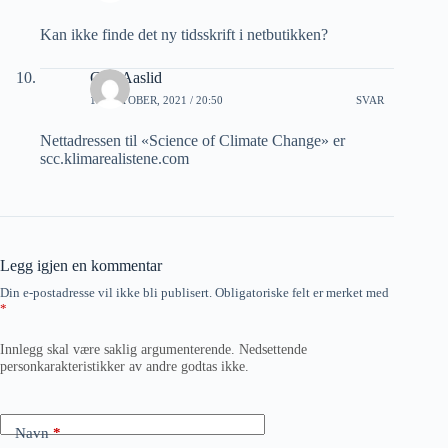
Kan ikke finde det ny tidsskrift i netbutikken?
Geir Aaslid
15 OKTOBER, 2021 / 20:50
SVAR
Nettadressen til «Science of Climate Change» er
scc.klimarealistene.com
Legg igjen en kommentar
Din e-postadresse vil ikke bli publisert.
Obligatoriske felt er merket med
*
Innlegg skal være saklig argumenterende. Nedsettende
personkarakteristikker av andre godtas ikke.
Navn
*