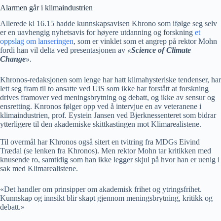
Alarmen går i klimaindustrien
Allerede kl 16.15 hadde kunnskapsavisen Khrono som ifølge seg selv
er en uavhengig nyhetsavis for høyere utdanning og forskning
et
oppslag om lanseringen
, som er vinklet som et angrep på rektor Mohn
fordi han vil delta ved presentasjonen av
«
Science of Climate
Change
»
.
Khronos-redaksjonen som lenge har hatt klimahysteriske tendenser, har
lett seg fram til to ansatte ved UiS som ikke har forstått at forskning
drives framover ved meningsbrytning og debatt, og ikke av sensur og
ensretting. Knronos følger opp ved å intervjue en av veteranene i
klimaindustrien, prof. Eystein Jansen ved Bjerknessenteret som bidrar
ytterligere til den akademiske skittkastingen mot Klimarealistene.
Til overmål har Khronos også sitert en tvitring fra MDGs Eivind
Trædal (se lenken fra Khronos). Men rektor Mohn tar kritikken med
knusende ro, samtidig som han ikke legger skjul på hvor han er uenig i
sak med Klimarealistene.
«Det handler om prinsipper om akademisk frihet og ytringsfrihet.
Kunnskap og innsikt blir skapt gjennom meningsbrytning, kritikk og
debatt.»