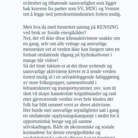
uvitenhet og tilhørende uansvarlighet som ligger
bak kravene fra partier som SV, MDG og Venstre
om å legge ned petroleumsindustrien fortest mulig.
Men hva da med forsterket satsing på RENSING
ved bruk av fossile energikilder?
Nei, det vil ikke disse klimaaktivistene snakke om
en gang, selv om alle vettuge og ansvarlige
mennesker vet at verden ikke kan fungere uten en
fortsatt omfattende tilgang på hydrokarboner i
mange tiår videre!
Så det triste faktum er at det disse uvitende og
uansvarlige aktivistene krever er å sende verden
fortest mulig ut i en selvødeleggende fattiggjøring
av store folkegrupper, sammenbrudd i
infrastrukturer og transportsystemer, osv. som til
slutt vil skape katastrofale krigstilstander og raid
etter gjenværende verdier over hele kloden der
folk har blitt rammet verst av deres aktivisme.
Her burde mer ansvarlige myndigheter satt i gang
en omfattende opplysningskampanje i stedet for å
opportunistisk henge seg på samme
selvskadingen. Både de økonomiske og sosiale
kostnadene for denne energipolitiske og
produkttekniske selvskadingen kan vi foreløpig