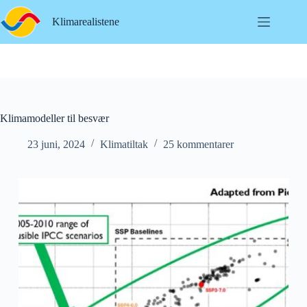
Hopp
til
Klimarealistene
innholdet
Klimamodeller til besvær
23 juni, 2024
Klimatiltak
25 kommentarer