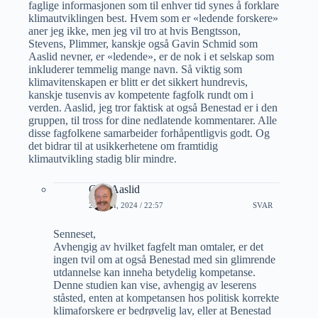
faglige informasjonen som til enhver tid synes å forklare
klimautviklingen best. Hvem som er «ledende forskere»
aner jeg ikke, men jeg vil tro at hvis Bengtsson,
Stevens, Plimmer, kanskje også Gavin Schmid som
Aaslid nevner, er «ledende», er de nok i et selskap som
inkluderer temmelig mange navn. Så viktig som
klimavitenskapen er blitt er det sikkert hundrevis,
kanskje tusenvis av kompetente fagfolk rundt om i
verden. Aaslid, jeg tror faktisk at også Benestad er i den
gruppen, til tross for dine nedlatende kommentarer. Alle
disse fagfolkene samarbeider forhåpentligvis godt. Og
det bidrar til at usikkerhetene om framtidig
klimautvikling stadig blir mindre.
Geir Aaslid
29 JUNI, 2024 / 22:57
SVAR
Senneset,
Avhengig av hvilket fagfelt man omtaler, er det
ingen tvil om at også Benestad med sin glimrende
utdannelse kan inneha betydelig kompetanse.
Denne studien kan vise, avhengig av leserens
ståsted, enten at kompetansen hos politisk korrekte
klimaforskere er bedrøvelig lav, eller at Benestad