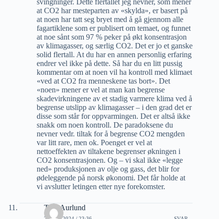
svingninger. Dette flertallet jeg nevner, som mener
at CO2 har mesteparten av «skylda», er basert på
at noen har tatt seg bryet med å gå gjennom alle
fagartiklene som er publisert om temaet, og funnet
at noe sånt som 97 % peker på økt konsentrasjon
av klimagasser, og særlig CO2. Det er jo et ganske
solid flertall. At du har en annen personlig erfaring
endrer vel ikke på dette. Så har du en litt pussig
kommentar om at noen vil ha kontroll med klimaet
«ved at CO2 fra menneskene tas bort». Det
«noen» mener er vel at man kan begrense
skadevirkningene av et stadig varmere klima ved å
begrense utslipp av klimagasser – i den grad det er
disse som står for oppvarmingen. Det er altså ikke
snakk om noen kontroll. De paradoksene du
nevner vedr. tiltak for å begrense CO2 mengden
var litt rare, men ok. Poenget er vel at
nettoeffekten av tiltakene begrenser økningen i
CO2 konsentrasjonen. Og – vi skal ikke «legge
ned» produksjonen av olje og gass, det blir for
ødeleggende på norsk økonomi. Det får holde at
vi avslutter letingen etter nye forekomster.
Tom Aurlund
7 JULI, 2024 / 23:36
SVAR