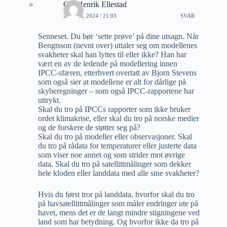
Ole Henrik Ellestad
27 JUNI, 2024 / 21:03
SVAR
Senneset. Du bør ‘sette prøve’ på dine utsagn. Når
Bengtsson (nevnt over) uttaler seg om modellenes
svakheter skal han lyttes til eller ikke? Han har
vært en av de ledende på modellering innen
IPCC-sfæren, etterhvert overtatt av Bjorn Stevens
som også sier at modellene er alt for dårlige på
skyberegninger – som også IPCC-rapportene har
uttrykt.
Skal du tro på IPCCs rapporter som ikke bruker
ordet klimakrise, eller skal du tro på norske medier
og de forskere de støtter seg på?
Skal du tro på modeller eller observasjoner. Skal
du tro på rådata for temperaturer eller justerte data
som viser noe annet og som strider mot øvrige
data. Skal du tro på satellittmålinger som dekker
hele kloden eller landdata med alle sine svakheter?
Hvis du først tror på landdata, hvorfor skal du tro
på havsatellittmålinger som måler endringer ute på
havet, mens det er de langt mindre stigningene ved
land som har betydning. Og hvorfor ikke da tro på