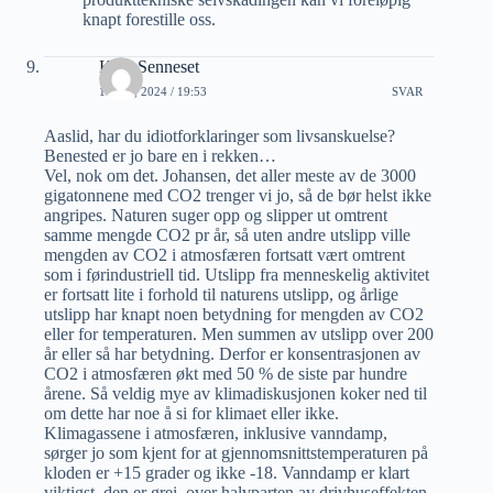
knapt forestille oss.
Kjell Senneset
1 JULI, 2024 / 19:53
SVAR
Aaslid, har du idiotforklaringer som livsanskuelse?
Benested er jo bare en i rekken…
Vel, nok om det. Johansen, det aller meste av de 3000
gigatonnene med CO2 trenger vi jo, så de bør helst ikke
angripes. Naturen suger opp og slipper ut omtrent
samme mengde CO2 pr år, så uten andre utslipp ville
mengden av CO2 i atmosfæren fortsatt vært omtrent
som i førindustriell tid. Utslipp fra menneskelig aktivitet
er fortsatt lite i forhold til naturens utslipp, og årlige
utslipp har knapt noen betydning for mengden av CO2
eller for temperaturen. Men summen av utslipp over 200
år eller så har betydning. Derfor er konsentrasjonen av
CO2 i atmosfæren økt med 50 % de siste par hundre
årene. Så veldig mye av klimadiskusjonen koker ned til
om dette har noe å si for klimaet eller ikke.
Klimagassene i atmosfæren, inklusive vanndamp,
sørger jo som kjent for at gjennomsnittstemperaturen på
kloden er +15 grader og ikke -18. Vanndamp er klart
viktigst, den er grei, over halvparten av drivhuseffekten