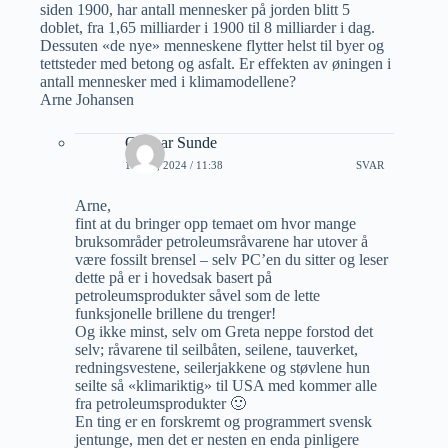
siden 1900, har antall mennesker på jorden blitt 5
doblet, fra 1,65 milliarder i 1900 til 8 milliarder i dag.
Dessuten «de nye» menneskene flytter helst til byer og
tettsteder med betong og asfalt. Er effekten av øningen i
antall mennesker med i klimamodellene?
Arne Johansen
Gunnar Sunde
1 JULI, 2024 / 11:38
SVAR
Arne,
fint at du bringer opp temaet om hvor mange
bruksområder petroleumsråvarene har utover å
være fossilt brensel – selv PC’en du sitter og leser
dette på er i hovedsak basert på
petroleumsprodukter såvel som de lette
funksjonelle brillene du trenger!
Og ikke minst, selv om Greta neppe forstod det
selv; råvarene til seilbåten, seilene, tauverket,
redningsvestene, seilerjakkene og støvlene hun
seilte så «klimariktig» til USA med kommer alle
fra petroleumsprodukter 🙂
En ting er en forskremt og programmert svensk
jentunge, men det er nesten en enda pinligere