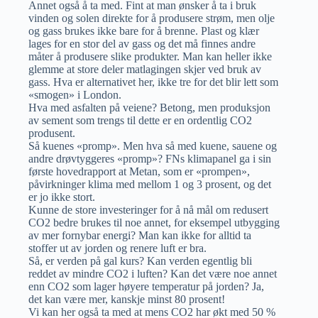
Annet også å ta med. Fint at man ønsker å ta i bruk
vinden og solen direkte for å produsere strøm, men olje
og gass brukes ikke bare for å brenne. Plast og klær
lages for en stor del av gass og det må finnes andre
måter å produsere slike produkter. Man kan heller ikke
glemme at store deler matlagingen skjer ved bruk av
gass. Hva er alternativet her, ikke tre for det blir lett som
«smogen» i London.
Hva med asfalten på veiene? Betong, men produksjon
av sement som trengs til dette er en ordentlig CO2
produsent.
Så kuenes «promp». Men hva så med kuene, sauene og
andre drøvtyggeres «promp»? FNs klimapanel ga i sin
første hovedrapport at Metan, som er «prompen»,
påvirkninger klima med mellom 1 og 3 prosent, og det
er jo ikke stort.
Kunne de store investeringer for å nå mål om redusert
CO2 bedre brukes til noe annet, for eksempel utbygging
av mer fornybar energi? Man kan ikke for alltid ta
stoffer ut av jorden og renere luft er bra.
Så, er verden på gal kurs? Kan verden egentlig bli
reddet av mindre CO2 i luften? Kan det være noe annet
enn CO2 som lager høyere temperatur på jorden? Ja,
det kan være mer, kanskje minst 80 prosent!
Vi kan her også ta med at mens CO2 har økt med 50 %