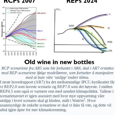
RCP scenariene fra AR5 som ble forkastet i AR6, skal i AR7 erstattes
med REP-scenariene ifølge modellørene, som fortsetter å manipulere
med at bare våre ‘utslipp’ endrer klima.
I neste hovedrapport (AR7) fra det mellomstatlige IPCC-byråkratiet får
vi REP2.0 som laveste scenario og REP7.0 som det høyeste. I midten
REP4.5 som også er varmere enn med uendret klimapolitikk. Tallene i
scenarienavnet er igjen assosiert med hvor mye oppvarming våre
2
utslipp i hvert scenario skal gi kloden, målt i Watt/m
. Hvor
usannsynlige de enkelte scenariene er skal vi ikke få vite, og dette vil
altså igjen åpne for mer klimaskremming.