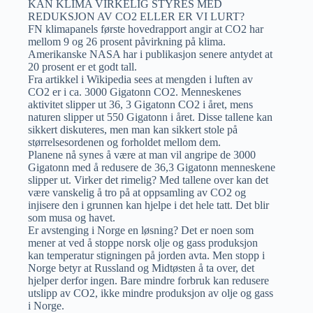
KAN KLIMA VIRKELIG STYRES MED
REDUKSJON AV CO2 ELLER ER VI LURT?
FN klimapanels første hovedrapport angir at CO2 har
mellom 9 og 26 prosent påvirkning på klima.
Amerikanske NASA har i publikasjon senere antydet at
20 prosent er et godt tall.
Fra artikkel i Wikipedia sees at mengden i luften av
CO2 er i ca. 3000 Gigatonn CO2. Menneskenes
aktivitet slipper ut 36, 3 Gigatonn CO2 i året, mens
naturen slipper ut 550 Gigatonn i året. Disse tallene kan
sikkert diskuteres, men man kan sikkert stole på
størrelsesordenen og forholdet mellom dem.
Planene nå synes å være at man vil angripe de 3000
Gigatonn med å redusere de 36,3 Gigatonn menneskene
slipper ut. Virker det rimelig? Med tallene over kan det
være vanskelig å tro på at oppsamling av CO2 og
injisere den i grunnen kan hjelpe i det hele tatt. Det blir
som musa og havet.
Er avstenging i Norge en løsning? Det er noen som
mener at ved å stoppe norsk olje og gass produksjon
kan temperatur stigningen på jorden avta. Men stopp i
Norge betyr at Russland og Midtøsten å ta over, det
hjelper derfor ingen. Bare mindre forbruk kan redusere
utslipp av CO2, ikke mindre produksjon av olje og gass
i Norge.