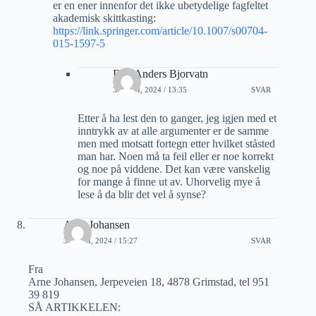
er en ener innenfor det ikke ubetydelige fagfeltet
akademisk skittkasting:
https://link.springer.com/article/10.1007/s00704-
015-1597-5
Dag Anders Bjorvatn
30 JUNI, 2024 / 13:35
SVAR
Etter å ha lest den to ganger, jeg igjen med et
inntrykk av at alle argumenter er de samme
men med motsatt fortegn etter hvilket ståsted
man har. Noen må ta feil eller er noe korrekt
og noe på viddene. Det kan være vanskelig
for mange å finne ut av. Uhorvelig mye å
lese å da blir det vel å synse?
Arne Johansen
30 JUNI, 2024 / 15:27
SVAR
Fra
Arne Johansen, Jerpeveien 18, 4878 Grimstad, tel 951
39 819
SÅ ARTIKKELEN: