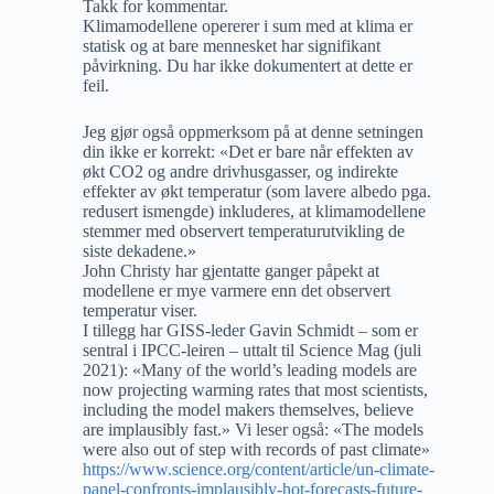
Takk for kommentar.
Klimamodellene opererer i sum med at klima er
statisk og at bare mennesket har signifikant
påvirkning. Du har ikke dokumentert at dette er
feil.
Jeg gjør også oppmerksom på at denne setningen
din ikke er korrekt: «Det er bare når effekten av
økt CO2 og andre drivhusgasser, og indirekte
effekter av økt temperatur (som lavere albedo pga.
redusert ismengde) inkluderes, at klimamodellene
stemmer med observert temperaturutvikling de
siste dekadene.»
John Christy har gjentatte ganger påpekt at
modellene er mye varmere enn det observert
temperatur viser.
I tillegg har GISS-leder Gavin Schmidt – som er
sentral i IPCC-leiren – uttalt til Science Mag (juli
2021): «Many of the world’s leading models are
now projecting warming rates that most scientists,
­including the model makers themselves, believe
are implausibly fast.» Vi leser også: «The models
were also out of step with records of past climate»
https://www.science.org/content/article/un-climate-
panel-confronts-implausibly-hot-forecasts-future-