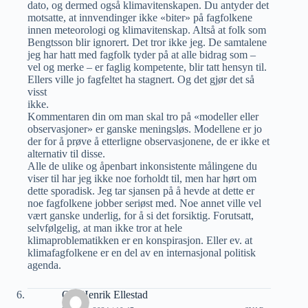
dato, og dermed også klimavitenskapen. Du antyder det
motsatte, at innvendinger ikke «biter» på fagfolkene
innen meteorologi og klimavitenskap. Altså at folk som
Bengtsson blir ignorert. Det tror ikke jeg. De samtalene
jeg har hatt med fagfolk tyder på at alle bidrag som –
vel og merke – er faglig kompetente, blir tatt hensyn til.
Ellers ville jo fagfeltet ha stagnert. Og det gjør det så
visst
ikke.
Kommentaren din om man skal tro på «modeller eller
observasjoner» er ganske meningsløs. Modellene er jo
der for å prøve å etterligne observasjonene, de er ikke et
alternativ til disse.
Alle de ulike og åpenbart inkonsistente målingene du
viser til har jeg ikke noe forholdt til, men har hørt om
dette sporadisk. Jeg tar sjansen på å hevde at dette er
noe fagfolkene jobber seriøst med. Noe annet ville vel
vært ganske underlig, for å si det forsiktig. Forutsatt,
selvfølgelig, at man ikke tror at hele
klimaproblematikken er en konspirasjon. Eller ev. at
klimafagfolkene er en del av en internasjonal politisk
agenda.
Ole Henrik Ellestad