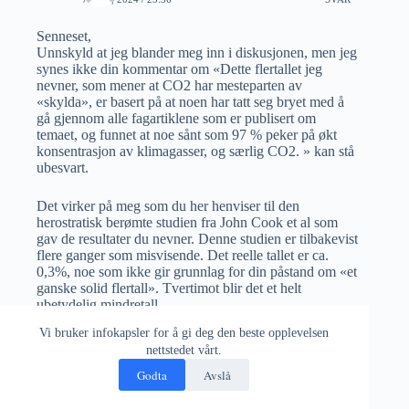
Senneset,
Unnskyld at jeg blander meg inn i diskusjonen, men jeg
synes ikke din kommentar om «Dette flertallet jeg
nevner, som mener at CO2 har mesteparten av
«skylda», er basert på at noen har tatt seg bryet med å
gå gjennom alle fagartiklene som er publisert om
temaet, og funnet at noe sånt som 97 % peker på økt
konsentrasjon av klimagasser, og særlig CO2. » kan stå
ubesvart.
Det virker på meg som du her henviser til den
herostratisk berømte studien fra John Cook et al som
gav de resultater du nevner. Denne studien er tilbakevist
flere ganger som misvisende. Det reelle tallet er ca.
0,3%, noe som ikke gir grunnlag for din påstand om «et
ganske solid flertall». Tvertimot blir det et helt
ubetydelig mindretall.
Vi bruker infokapsler for å gi deg den beste opplevelsen
Ref.
https://www.klimarealistene.com/wp-
nettstedet vårt.
content/uploads/Klimanytt78.pdf
Godta
Avslå
Gunnar Sunde