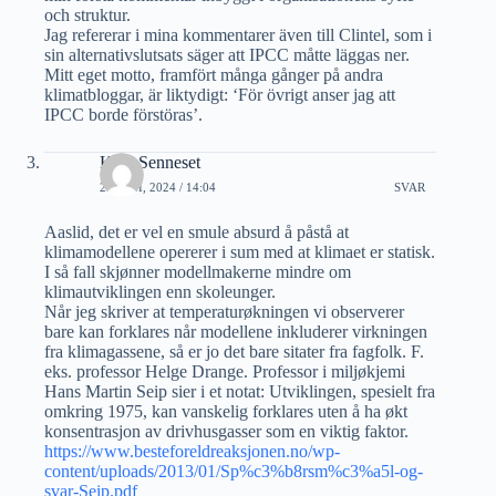
och struktur.
Jag refererar i mina kommentarer även till Clintel, som i
sin alternativslutsats säger att IPCC måtte läggas ner.
Mitt eget motto, framfört många gånger på andra
klimatbloggar, är liktydigt: ‘För övrigt anser jag att
IPCC borde förstöras’.
Kjell Senneset
25 JUNI, 2024 / 14:04
SVAR
Aaslid, det er vel en smule absurd å påstå at
klimamodellene opererer i sum med at klimaet er statisk.
I så fall skjønner modellmakerne mindre om
klimautviklingen enn skoleunger.
Når jeg skriver at temperaturøkningen vi observerer
bare kan forklares når modellene inkluderer virkningen
fra klimagassene, så er jo det bare sitater fra fagfolk. F.
eks. professor Helge Drange. Professor i miljøkjemi
Hans Martin Seip sier i et notat: Utviklingen, spesielt fra
omkring 1975, kan vanskelig forklares uten å ha økt
konsentrasjon av drivhusgasser som en viktig faktor.
https://www.besteforeldreaksjonen.no/wp-
content/uploads/2013/01/Sp%c3%b8rsm%c3%a5l-og-
svar-Seip.pdf