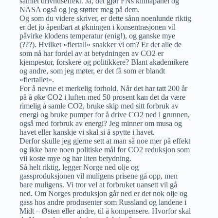
samlet drivhuseffekt. Ja, det gjør FNs klimapanel og
NASA også og jeg støtter meg på dem.
Og som du videre skriver, er dette sånn noenlunde riktig
er det jo åpenbart at økningen i konsentrasjonen vil
påvirke klodens temperatur (enig!), og ganske mye
(???). Hvilket «flertall» snakker vi om? Er det alle de
som nå har fordel av at betydningen av CO2 er
kjempestor, forskere og politikkere? Blant akademikere
og andre, som jeg møter, er det få som er blandt
«flertallet».
For å nevne et merkelig forhold. Når det har tatt 200 år
på å øke CO2 i luften med 50 prosent kan det da være
rimelig å samle CO2, bruke skip med sitt forbruk av
energi og bruke pumper for å drive CO2 ned i grunnen,
også med forbruk av energi? Jeg minner om musa og
havet eller kanskje vi skal si å spytte i havet.
Derfor skulle jeg gjerne sett at man så noe mer på effekt
og ikke bare noen politiske mål for CO2 reduksjon som
vil koste mye og har liten betydning.
Så helt riktig, legger Norge ned olje og
gassproduksjonen vil muligens prisene gå opp, men
bare muligens. Vi tror vel at forbruket uansett vil gå
ned. Om Norges produksjon går ned er det nok olje og
gass hos andre produsenter som Russland og landene i
Midt – Østen eller andre, til å kompensere. Hvorfor skal