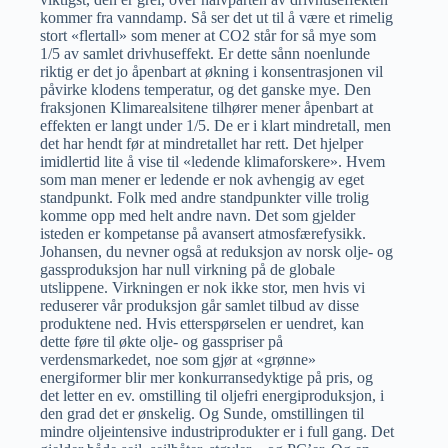
kommer fra vanndamp. Så ser det ut til å være et rimelig
stort «flertall» som mener at CO2 står for så mye som
1/5 av samlet drivhuseffekt. Er dette sånn noenlunde
riktig er det jo åpenbart at økning i konsentrasjonen vil
påvirke klodens temperatur, og det ganske mye. Den
fraksjonen Klimarealsitene tilhører mener åpenbart at
effekten er langt under 1/5. De er i klart mindretall, men
det har hendt før at mindretallet har rett. Det hjelper
imidlertid lite å vise til «ledende klimaforskere». Hvem
som man mener er ledende er nok avhengig av eget
standpunkt. Folk med andre standpunkter ville trolig
komme opp med helt andre navn. Det som gjelder
isteden er kompetanse på avansert atmosfærefysikk.
Johansen, du nevner også at reduksjon av norsk olje- og
gassproduksjon har null virkning på de globale
utslippene. Virkningen er nok ikke stor, men hvis vi
reduserer vår produksjon går samlet tilbud av disse
produktene ned. Hvis etterspørselen er uendret, kan
dette føre til økte olje- og gasspriser på
verdensmarkedet, noe som gjør at «grønne»
energiformer blir mer konkurransedyktige på pris, og
det letter en ev. omstilling til oljefri energiproduksjon, i
den grad det er ønskelig. Og Sunde, omstillingen til
mindre oljeintensive industriprodukter er i full gang. Det