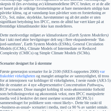
skepsis til (les avvisning av) klimamodellene IPCC bruker, er at de alle
er basert på de uriktige forutsetningene at bare menneskets utslipp kan
påvirke klima, og at vanndamp kun påvirker som en forsterkning av
CO
. Sol, måne, skydekke, havstrømmer og alt det andre er uten
2
signifikant betydning hos IPCC, mens de alltid har vært klare på at
fremtidige klimatilstander ikke kan modelleres.
Dette merkverdige miljøet av klimaforskere
(Earth System Modellers)
har i takt med økte bevilgninger delt seg i flere ekspanderende ‘flat-
jord-samfunn’, Earth System Models (ESMs), General Circulation
Models (GCMs), Climate Models of Intermediate or Reduced
Complexity (CMICs) og Simple Climate Models (SCMs).
Scenarier designet for å skremme
Første generasjon scenarier for år 2100 (SRES-rapporten 2000)
var
frakoblet virkeligheten
og manglet antagelse av sannsynlighet, til tross
for at intensjonen var koblinger til virkeligheten, I neste runde (AR3-5)
ble de erstattet av 4 nye
«
Representative Concentration Pathway
»,
RCP scenarier. Disse manglet kobling til sosio-økonomiske forhold
som befolkningsvekst og økonomisk vekst, men IPCC manipulerte
media ved å beskrive det mest useriøse scenariet (RCP8.5) i
sammendraget for politikere som «most likely». Dette ble raskt til
«business-as-usual» scenariet i media, med ca 90 % av samlet omtale.