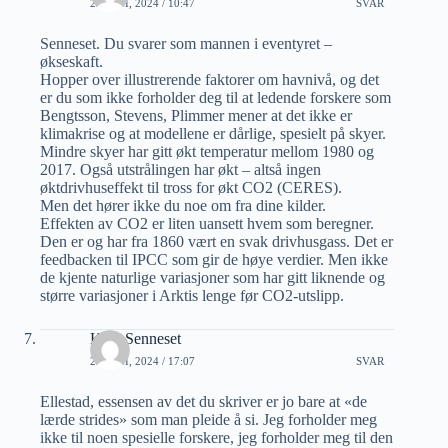
29 JUNI, 2024 / 10:47
SVAR
Senneset. Du svarer som mannen i eventyret –
økseskaft.
Hopper over illustrerende faktorer om havnivå, og det
er du som ikke forholder deg til at ledende forskere som
Bengtsson, Stevens, Plimmer mener at det ikke er
klimakrise og at modellene er dårlige, spesielt på skyer.
Mindre skyer har gitt økt temperatur mellom 1980 og
2017. Også utstrålingen har økt – altså ingen
øktdrivhuseffekt til tross for økt CO2 (CERES).
Men det hører ikke du noe om fra dine kilder.
Effekten av CO2 er liten uansett hvem som beregner.
Den er og har fra 1860 vært en svak drivhusgass. Det er
feedbacken til IPCC som gir de høye verdier. Men ikke
de kjente naturlige variasjoner som har gitt liknende og
større variasjoner i Arktis lenge før CO2-utslipp.
Kjell Senneset
29 JUNI, 2024 / 17:07
SVAR
Ellestad, essensen av det du skriver er jo bare at «de
lærde strides» som man pleide å si. Jeg forholder meg
ikke til noen spesielle forskere, jeg forholder meg til den