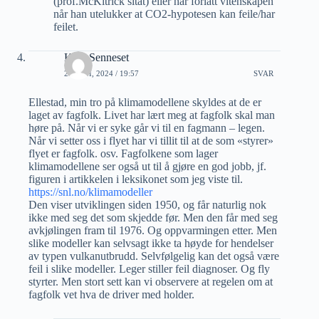
(prof.McKitrick sitat) eller har forlatt vitenskapen
når han utelukker at CO2-hypotesen kan feile/har
feilet.
Kjell Senneset
26 JUNI, 2024 / 19:57
SVAR
Ellestad, min tro på klimamodellene skyldes at de er
laget av fagfolk. Livet har lært meg at fagfolk skal man
høre på. Når vi er syke går vi til en fagmann – legen.
Når vi setter oss i flyet har vi tillit til at de som «styrer»
flyet er fagfolk. osv. Fagfolkene som lager
klimamodellene ser også ut til å gjøre en god jobb, jf.
figuren i artikkelen i leksikonet som jeg viste til.
https://snl.no/klimamodeller
Den viser utviklingen siden 1950, og får naturlig nok
ikke med seg det som skjedde før. Men den får med seg
avkjølingen fram til 1976. Og oppvarmingen etter. Men
slike modeller kan selvsagt ikke ta høyde for hendelser
av typen vulkanutbrudd. Selvfølgelig kan det også være
feil i slike modeller. Leger stiller feil diagnoser. Og fly
styrter. Men stort sett kan vi observere at regelen om at
fagfolk vet hva de driver med holder.