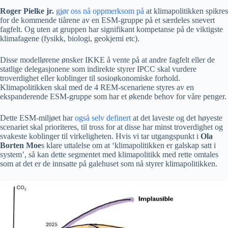
Roger Pielke jr.
gjør oss nå oppmerksom på
at klimapolitikken spikres
for de kommende tiårene av en ESM-gruppe på et særdeles snevert
fagfelt. Og uten at gruppen har signifikant kompetanse på de viktigste
klimafagene (fysikk, biologi, geokjemi etc).
Disse modellørene ønsker IKKE å vente på at andre fagfelt eller de
statlige delegasjonene som indirekte styrer IPCC skal vurdere
troverdighet eller koblinger til sosioøkonomiske forhold.
Klimapolitikken skal med de 4 REM-scenariene styres av en
ekspanderende ESM-gruppe som har et økende behov for våre penger.
Dette ESM-miljøet har
også selv definert
at det laveste og det høyeste
scenariet skal prioriteres, til tross for at disse har minst troverdighet og
svakeste koblinger til virkeligheten. Hvis vi tar utgangspunkt i
Ola
Borten Moe
s klare uttalelse om at ‘klimapolitikken er galskap satt i
system’, så kan dette segmentet med klimapolitikk med rette omtales
som at det er de innsatte på galehuset som nå styrer klimapolitikken.