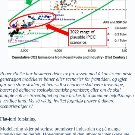
Roger Pielke har beskrevet deler av prosessen med å konstruere neste
generasjon modellerte baner eller scenarier for framtiden, og igjen
går den store striden på hvorvidt scenariene skal være troverdige,
basert på definerte sosioøkonomiske premisser, eller om de skal
mangle enhver troverdighet og bare brukes til å skremme befolkningen
i vestlige land. Vel så viktig, hvilket fagmiljø prøver å diktere
scenarievalgene?
Flat-jord forskning
Modellering skjer på seriøse premisser i industrien og på mange
vitenskapelige fagfelt. Hovedgrunnen til den utbredte vitenskapelige