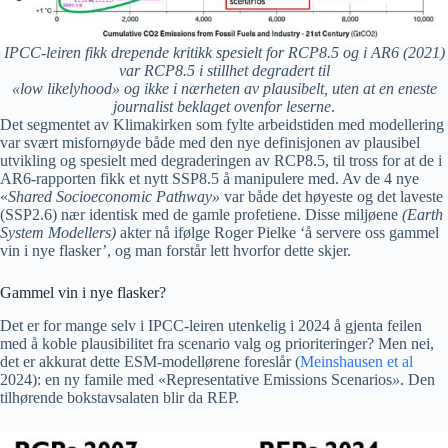
IPCC-leiren fikk drepende kritikk spesielt for RCP8.5 og i AR6 (2021)
var RCP8.5 i stillhet degradert til
«low likelyhood» og ikke i nærheten av plausibelt, uten at en eneste
journalist beklaget ovenfor leserne
.
Det segmentet av Klimakirken som fylte arbeidstiden med modellering
var svært misfornøyde både med den nye definisjonen av plausibel
utvikling og spesielt med degraderingen av RCP8.5, til tross for at de i
AR6-rapporten fikk et nytt SSP8.5 å manipulere med. Av de 4 nye
«
Shared Socioeconomic Pathway»
var både det høyeste og det laveste
(SSP2.6) nær identisk med de gamle profetiene. Disse miljøene
(Earth
System Modellers)
akter nå ifølge Roger Pielke ‘å servere oss gammel
vin i nye flasker’, og man forstår lett hvorfor dette skjer.
Gammel vin i nye flasker?
Det er for mange selv i IPCC-leiren utenkelig i 2024 å gjenta feilen
med å koble plausibilitet fra scenario valg og prioriteringer? Men nei,
det er akkurat dette ESM-modellørene foreslår (
Meinshausen et al
2024): en ny famile med «Representative Emissions Scenarios
»
. Den
tilhørende bokstavsalaten blir da REP.