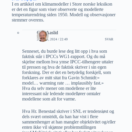
I en artikkel om klimamodeller i Store norske leksikon
er det en figur som viser observerte og modellerte
temperaturendring siden 1950. Modell og observasjoner
stemmer overens.
Geir Aaslid
27 JUNI, 2024 / 22:49
SVAR
Senneset, du burde lese deg litt opp i hva som
faktisk står i IPCCs WG1-rapport. Og du må
skjelne mellom hva ymse IPCC-tilhengere uttaler
til pressen og hva de faktisk skriver i sin egen
forskning. Der er det en betydelig forskjell, som
forklares av mitt sitat fra Gavin Schmidt:»
model… warming rate … implausibly fast.»
Hva du selv mener om modellene er lite
interessant når ledende modellører omtaler
modellene som alt for varme.
Hva Hr. Benestad skriver i SNL er tendensiøst og
dels svært omstridt, da han har vist i flere
sammenhenger at han mangler objektivitet og/eller
enten ikke vil skjønne problemstillingen