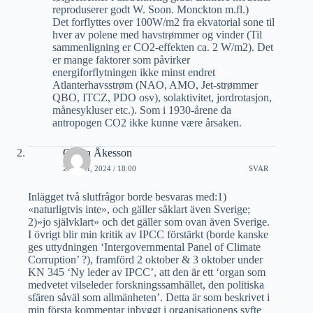
reproduserer godt W. Soon. Monckton m.fl.)
Det forflyttes over 100W/m2 fra ekvatorial sone til
hver av polene med havstrømmer og vinder (Til
sammenligning er CO2-effekten ca. 2 W/m2). Det
er mange faktorer som påvirker
energiforflytningen ikke minst endret
Atlanterhavsstrøm (NAO, AMO, Jet-strømmer
QBO, ITCZ, PDO osv), solaktivitet, jordrotasjon,
månesykluser etc.). Som i 1930-årene da
antropogen CO2 ikke kunne være årsaken.
Göran Åkesson
24 JUNI, 2024 / 18:00
SVAR
Inlägget två slutfrågor borde besvaras med:1)
«naturligtvis inte», och gäller såklart även Sverige;
2)»jo självklart» och det gäller som ovan även Sverige.
I övrigt blir min kritik av IPCC förstärkt (borde kanske
ges uttydningen ‘Intergovernmental Panel of Climate
Corruption’ ?), framförd 2 oktober & 3 oktober under
KN 345 ‘Ny leder av IPCC’, att den är ett ‘organ som
medvetet vilseleder forskningssamhället, den politiska
sfären såväl som allmänheten’. Detta är som beskrivet i
min första kommentar inbyggt i organisationens syfte