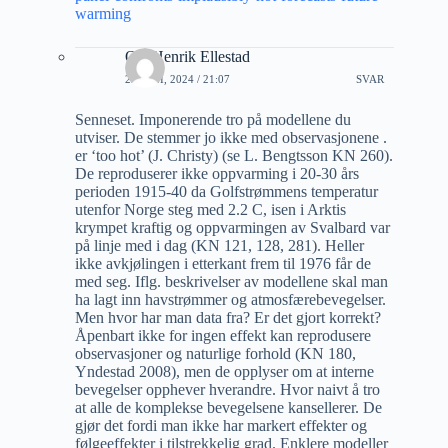
warming
Ole Henrik Ellestad
25 JUNI, 2024 / 21:07
SVAR
Senneset. Imponerende tro på modellene du
utviser. De stemmer jo ikke med observasjonene .
er ‘too hot’ (J. Christy) (se L. Bengtsson KN 260).
De reproduserer ikke oppvarming i 20-30 års
perioden 1915-40 da Golfstrømmens temperatur
utenfor Norge steg med 2.2 C, isen i Arktis
krympet kraftig og oppvarmingen av Svalbard var
på linje med i dag (KN 121, 128, 281). Heller
ikke avkjølingen i etterkant frem til 1976 får de
med seg. Iflg. beskrivelser av modellene skal man
ha lagt inn havstrømmer og atmosfærebevegelser.
Men hvor har man data fra? Er det gjort korrekt?
Åpenbart ikke for ingen effekt kan reprodusere
observasjoner og naturlige forhold (KN 180,
Yndestad 2008), men de opplyser om at interne
bevegelser opphever hverandre. Hvor naivt å tro
at alle de komplekse bevegelsene kansellerer. De
gjør det fordi man ikke har markert effekter og
følgeeffekter i tilstrekkelig grad. Enklere modeller