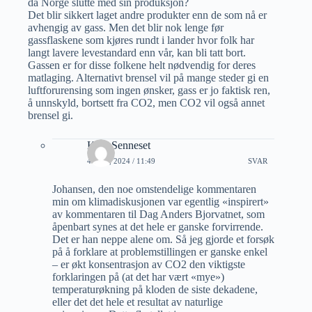
da Norge slutte med sin produksjon?
Det blir sikkert laget andre produkter enn de som nå er
avhengig av gass. Men det blir nok lenge før
gassflaskene som kjøres rundt i lander hvor folk har
langt lavere levestandard enn vår, kan bli tatt bort.
Gassen er for disse folkene helt nødvendig for deres
matlaging. Alternativt brensel vil på mange steder gi en
luftforurensing som ingen ønsker, gass er jo faktisk ren,
å unnskyld, bortsett fra CO2, men CO2 vil også annet
brensel gi.
Kjell Senneset
4 JULI, 2024 / 11:49
SVAR
Johansen, den noe omstendelige kommentaren
min om klimadiskusjonen var egentlig «inspirert»
av kommentaren til Dag Anders Bjorvatnet, som
åpenbart synes at det hele er ganske forvirrende.
Det er han neppe alene om. Så jeg gjorde et forsøk
på å forklare at problemstillingen er ganske enkel
– er økt konsentrasjon av CO2 den viktigste
forklaringen på (at det har vært «mye»)
temperaturøkning på kloden de siste dekadene,
eller det det hele et resultat av naturlige