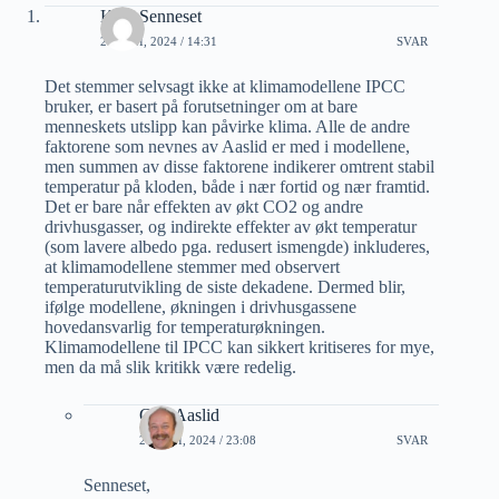
Kjell Senneset
24 JUNI, 2024 / 14:31
SVAR
Det stemmer selvsagt ikke at klimamodellene IPCC
bruker, er basert på forutsetninger om at bare
menneskets utslipp kan påvirke klima. Alle de andre
faktorene som nevnes av Aaslid er med i modellene,
men summen av disse faktorene indikerer omtrent stabil
temperatur på kloden, både i nær fortid og nær framtid.
Det er bare når effekten av økt CO2 og andre
drivhusgasser, og indirekte effekter av økt temperatur
(som lavere albedo pga. redusert ismengde) inkluderes,
at klimamodellene stemmer med observert
temperaturutvikling de siste dekadene. Dermed blir,
ifølge modellene, økningen i drivhusgassene
hovedansvarlig for temperaturøkningen.
Klimamodellene til IPCC kan sikkert kritiseres for mye,
men da må slik kritikk være redelig.
Geir Aaslid
24 JUNI, 2024 / 23:08
SVAR
Senneset,