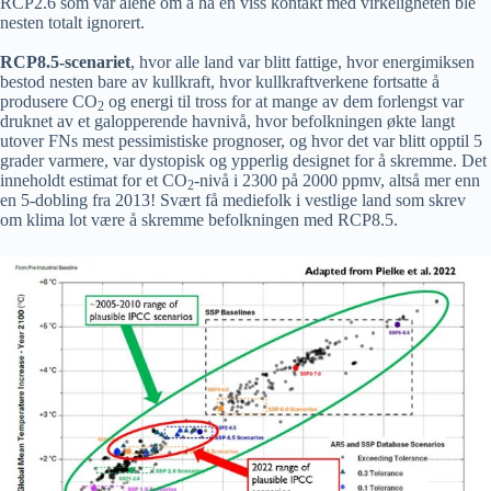
RCP2.6 som var alene om å ha en viss kontakt med virkeligheten ble
nesten totalt ignorert.
RCP8.5-scenariet
, hvor alle land var blitt fattige, hvor energimiksen
bestod nesten bare av kullkraft, hvor kullkraftverkene fortsatte å
produsere CO
og energi til tross for at mange av dem forlengst var
2
druknet av et galopperende havnivå, hvor befolkningen økte langt
utover FNs mest pessimistiske prognoser, og hvor det var blitt opptil 5
grader varmere, var dystopisk og ypperlig designet for å skremme. Det
inneholdt estimat for et CO
-nivå i 2300 på 2000 ppmv, altså mer enn
2
en 5-dobling fra 2013! Svært få mediefolk i vestlige land som skrev
om klima lot være å skremme befolkningen med RCP8.5.