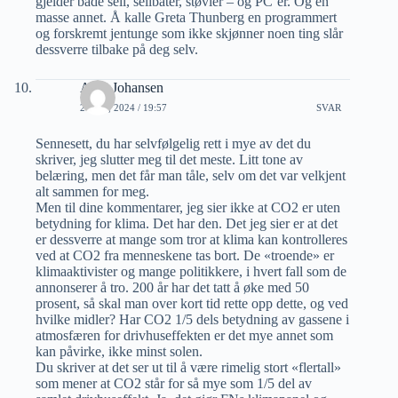
gjelder både seil, seilbåter, støvler – og PC’er. Og en
masse annet. Å kalle Greta Thunberg en programmert
og forskremt jentunge som ikke skjønner noen ting slår
dessverre tilbake på deg selv.
Arne Johansen
2 JULI, 2024 / 19:57
SVAR
Sennesett, du har selvfølgelig rett i mye av det du
skriver, jeg slutter meg til det meste. Litt tone av
belæring, men det får man tåle, selv om det var velkjent
alt sammen for meg.
Men til dine kommentarer, jeg sier ikke at CO2 er uten
betydning for klima. Det har den. Det jeg sier er at det
er dessverre at mange som tror at klima kan kontrolleres
ved at CO2 fra menneskene tas bort. De «troende» er
klimaaktivister og mange politikkere, i hvert fall som de
annonserer å tro. 200 år har det tatt å øke med 50
prosent, så skal man over kort tid rette opp dette, og ved
hvilke midler? Har CO2 1/5 dels betydning av gassene i
atmosfæren for drivhuseffekten er det mye annet som
kan påvirke, ikke minst solen.
Du skriver at det ser ut til å være rimelig stort «flertall»
som mener at CO2 står for så mye som 1/5 del av