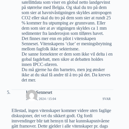
satellittdata som viser en global netto landgevinst
på størrelse med Belgia. Og skal du tro på dem
som sier at havnivåstigningen skyldes antropogen
CO2 eller skal du tro på dem som sier at rundt 25
% kommer fra utpumping av grunnvann. Eller
dem som sier at av stigningen skyldes ca 1 mm
sedimenter fra landerosjon som tilføres havet.
Det finnes mer enn en pilot i vitenskapen
Senneset. Vitenskapens ‘clue’ er meningsbrytning
mellom fagfolk ikke sekterisme.
De sanne fornektere er dem som ikke vil delta i en
gobal fagdebatt, men sikre at debatten holdes
innen IPCC-sfæren.
Du må gjerne ha din barnetro, men jeg ønsker
ikke at du skal få andre til å tro på det. Da kreves
det mer.
Kjell Senneset
28 JUNI, 2024 / 15:04
SVAR
Ellestad, ingen vitenskaper kommer videre uten faglige
diskusjoner, det vet du sikkert godt. Og fordi
innvendinger blir tatt hensyn til har kunnskapsnivåene
gått framover. Dette gjelder i alle vitenskaper pr. dags