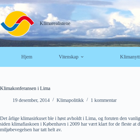
Hopp
til
innholdet
Klimarealistene
Hjem
Vitenskap
Klimanytt
Klimakonferansen i Lima
19 desember, 2014
Klimapolitikk
1 kommentar
Det årlige klimasirkuset ble i høst avholdt i Lima, og foruten den vanli
siden klimafiaskoen i København i 2009 har vært klart for de fleste at d
miljøbevegelsen har tatt helt av.