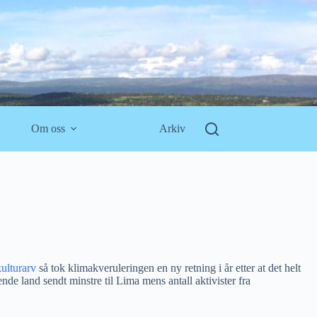
Om oss
Arkiv
ulturarv
så tok klimakveruleringen en ny retning i år etter at det helt
de land sendt minstre til Lima mens antall aktivister fra