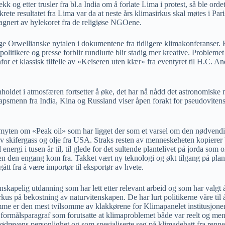
 og etter trusler fra bl.a India om å forlate Lima i protest, så ble ord
 konkrete resultatet fra Lima var da at neste års klimasirkus skal møtes i
pagnert av hylekoret fra de religiøse NGOene.
rige Orwellianske nytalen i dokumentene fra tidligere klimakonferanser.
olitikere og presse forblir rundlurte blir stadig mer kreative. Problemet
enfor et klassisk tilfelle av «Keiseren uten klær» fra eventyret til H.C. 
ldet i atmosfæren fortsetter å øke, det har nå nådd det astronomiske n
kapsmenn fra India, Kina og Russland viser åpen forakt for pseudoviten
myten om «Peak oil» som har ligget der som et varsel om den nødvendig
 skifergass og olje fra USA. Straks resten av menneskeheten kopierer USA
il energi i tusen år til, til glede for det sultende plantelivet på jorda 
ren den engang kom fra. Takket vært ny teknologi og økt tilgang på plan
ått fra å være importør til eksportør av hvete.
kapelig utdanning som har lett etter relevant arbeid og som har valgt å 
irkus på bekostning av naturvitenskapen. De har lurt politikerne våre ti
me er den mest tvilsomme av klakkørene for Klimapanelet institusjonen
formålsparagraf som forutsatte at klimaproblemet både var reelt og m
rødrevens personlighet og som spesialiserte seg på klimadebatt fra renn