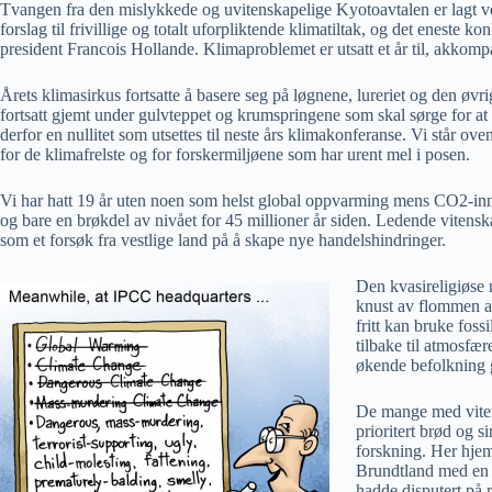
Tvangen fra den mislykkede og uvitenskapelige Kyotoavtalen er lagt vekk
forslag til frivillige og totalt uforpliktende klimatiltak, og det eneste
president Francois Hollande. Klimaproblemet er utsatt et år til, akkom
Årets klimasirkus fortsatte å basere seg på løgnene, lureriet og den øv
fortsatt gjemt under gulvteppet og krumspringene som skal sørge for at p
derfor en nullitet som utsettes til neste års klimakonferanse. Vi står ov
for de klimafrelste og for forskermiljøene som har urent mel i posen.
Vi har hatt 19 år uten noen som helst global oppvarming mens CO2-innho
og bare en brøkdel av nivået for 45 millioner år siden. Ledende vitens
som et forsøk fra vestlige land på å skape nye handelshindringer.
Den kvasireligiøse 
knust av flommen av
fritt kan bruke foss
tilbake til atmosfæ
økende befolkning g
De mange med vitens
prioritert brød og s
forskning. Her hjem
Brundtland med en 
hadde disputert på 