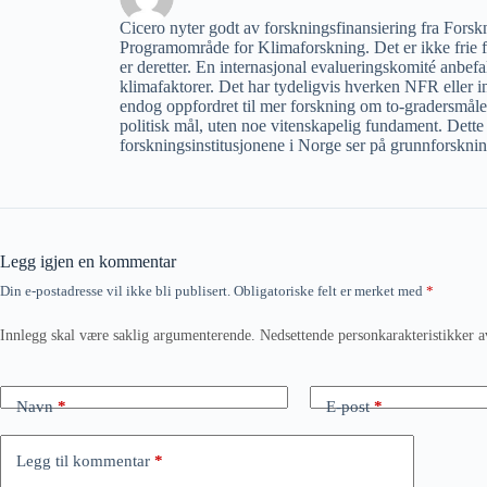
Cicero nyter godt av forskningsfinansiering fra Fors
Programområde for Klimaforskning. Det er ikke frie f
er deretter. En internasjonal evalueringskomité anbefa
klimafaktorer. Det har tydeligvis hverken NFR eller 
endog oppfordret til mer forskning om to-gradersmålet. De
politisk mål, uten noe vitenskapelig fundament. Dette
forskningsinstitusjonene i Norge ser på grunnforsknin
Legg igjen en kommentar
Din e-postadresse vil ikke bli publisert.
Obligatoriske felt er merket med
*
Innlegg skal være saklig argumenterende. Nedsettende personkarakteristikker a
Navn
*
E-post
*
Legg til kommentar
*