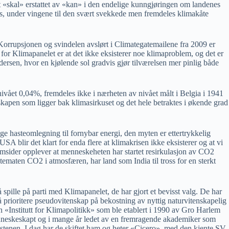
et «skal» erstattet av «kan» i den endelige kunngjøringen om landenes
 Paris, under vingene til den svært svekkede men fremdeles klimakåte
 Korrupsjonen og svindelen avslørt i Climategatemailene fra 2009 er
 for Klimapanelet er at det ikke eksisterer noe klimaproblem, og det er
Andersen, hvor en kjølende sol gradvis gjør tilværelsen mer pinlig både
ivået 0,04%, fremdeles ikke i nærheten av nivået målt i Belgia i 1941
skapen som ligger bak klimasirkuset og det hele betraktes i økende grad
e hasteomlegning til fornybar energi, den myten er ettertrykkelig
 blir det klart for enda flere at klimakrisen ikke eksisterer og at vi
som omsider opplever at menneskeheten har startet resirkulasjon av CO2
tematen CO2 i atmosfæren, har land som India til tross for en sterkt
spille på parti med Klimapanelet, de har gjort et bevisst valg. De har
l å prioritere pseudovitenskap på bekostning av nyttig naturvitenskapelig
 «Institutt for Klimapolitikk» som ble etablert i 1990 av Gro Harlem
enneskeskapt og i mange år ledet av en fremragende akademiker som
estenen. I dag har de skiftet ham og heter «Cicero», med den kjente SV-