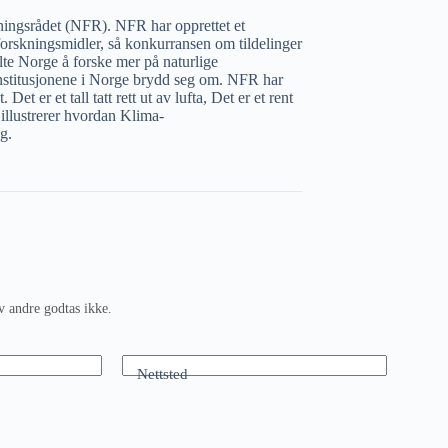
kningsrådet (NFR). NFR har opprettet et
orskningsmidler, så konkurransen om tildelinger
lte Norge å forske mer på naturlige
institusjonene i Norge brydd seg om. NFR har
t er et tall tatt rett ut av lufta, Det er et rent
 illustrerer hvordan Klima-
g.
v andre godtas ikke.
Nettsted