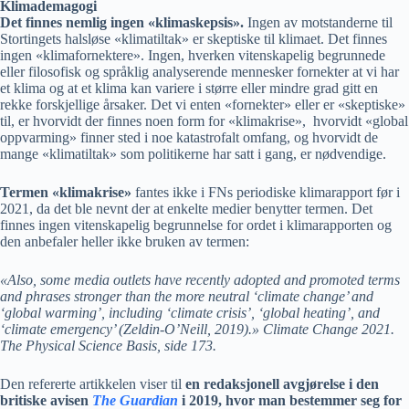
Klimademagogi
Det finnes nemlig ingen «klimaskepsis».
Ingen av motstanderne til
Stortingets halsløse «klimatiltak» er skeptiske til klimaet. Det finnes
ingen «klimafornektere». Ingen, hverken vitenskapelig begrunnede
eller filosofisk og språklig analyserende mennesker fornekter at vi har
et klima og at et klima kan variere i større eller mindre grad gitt en
rekke forskjellige årsaker. Det vi enten «fornekter» eller er «skeptiske»
til, er hvorvidt der finnes noen form for «klimakrise», hvorvidt «global
oppvarming» finner sted i noe katastrofalt omfang, og hvorvidt de
mange «klimatiltak» som politikerne har satt i gang, er nødvendige.
Termen «klimakrise»
fantes ikke i FNs periodiske klimarapport før i
2021, da det ble nevnt der at enkelte medier benytter termen. Det
finnes ingen vitenskapelig begrunnelse for ordet i klimarapporten og
den anbefaler heller ikke bruken av termen:
«Also, some media outlets have recently adopted and promoted terms
and phrases stronger than the more neutral ‘climate change’ and
‘global warming’, including ‘climate crisis’, ‘global heating’, and
‘climate emergency’ (Zeldin-O’Neill, 2019).» Climate Change 2021.
The Physical Science Basis, side 173.
Den refererte artikkelen viser til
en redaksjonell avgjørelse i den
britiske avisen
The Guardian
i 2019, hvor man bestemmer seg for