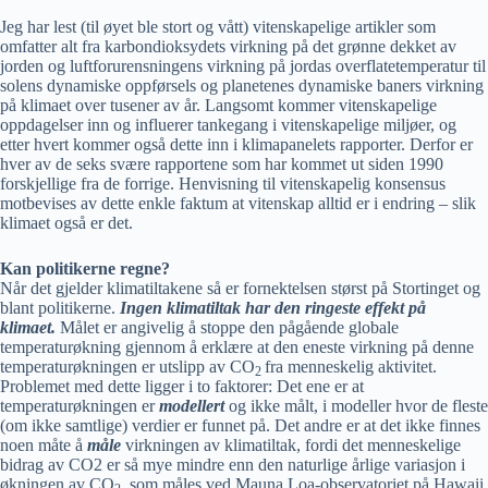
Jeg har lest (til øyet ble stort og vått) vitenskapelige artikler som
omfatter alt fra karbondioksydets virkning på det grønne dekket av
jorden og luftforurensningens virkning på jordas overflatetemperatur til
solens dynamiske oppførsels og planetenes dynamiske baners virkning
på klimaet over tusener av år. Langsomt kommer vitenskapelige
oppdagelser inn og influerer tankegang i vitenskapelige miljøer, og
etter hvert kommer også dette inn i klimapanelets rapporter. Derfor er
hver av de seks svære rapportene som har kommet ut siden 1990
forskjellige fra de forrige. Henvisning til vitenskapelig konsensus
motbevises av dette enkle faktum at vitenskap alltid er i endring – slik
klimaet også er det.
Kan politikerne regne?
Når det gjelder klimatiltakene så er fornektelsen størst på Stortinget og
blant politikerne.
Ingen klimatiltak har den ringeste effekt på
klimaet.
Målet er angivelig å stoppe den pågående globale
temperaturøkning gjennom å erklære at den eneste virkning på denne
temperaturøkningen er utslipp av CO
fra menneskelig aktivitet.
2
Problemet med dette ligger i to faktorer: Det ene er at
temperaturøkningen er
modellert
og ikke målt, i modeller hvor de fleste
(om ikke samtlige) verdier er funnet på. Det andre er at det ikke finnes
noen måte å
måle
virkningen av klimatiltak, fordi det menneskelige
bidrag av CO2 er så mye mindre enn den naturlige årlige variasjon i
økningen av CO
, som måles ved Mauna Loa-observatoriet på Hawaii.