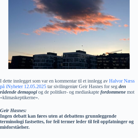
I dette innlegget som var en kommentar til et innlegg av
Halvor Næss
på iNyheter 12.05.2025
tar sivilingeniør Geir Hasnes for seg
den
rådende demagogi
og de politiker- og mediaskapte
fordommene
mot
«klimaskeptikerne».
Geir Hasnes:
Ingen debatt kan føres uten at debattens grunnleggende
terminologi fastsettes, for feil termer leder til feil oppfatninger og
misforståelser.