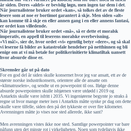
år siden. Deres «aldri» er bevislig løgn, men ingen tar dem i det
.
Når journalistene bruker ordet «kan», så tolkes det av de fleste
lesere som at noe er bortimot garantert å skje. Men siden «alt»
kan komme til å skje en eller annen gang i en eller annens fantasi,
er ordet kun villedende.
Når journalistene bruker ordet «må», så er dette et moralsk
imperativ, en appell til leserens moralske overbevisning.
«Vi må!», sier de, hvor ordet «vi» egentlig betyr «dere», og så skal
vi leserne få bilder av katastrofale hendelser på netthinnen og bli
enige om at vi må betale for politikerinitierte klimatiltak uansett
hvor absurde disse er.
Skremsler går ut på dato
For en god del år siden skulle konsernet hvor jeg var ansatt, ett av de
største norske industrikonsern, orientere alle de ansatte om
«klimatruselen», og sendte ut en powerpoint til oss. Ifølge denne
absurde powerpointen skulle isbjørnen være utdødd i 2019 og
Antarktis skulle være isfritt i 2035. Vi ingeniørene begynte jo straks å
regne ut hvor mange meter isen i Antarktis måtte synke pr dag om dette
skulle være tilfelle, siden den på det tykkeste er over fire kilometer.
Avrenningen måtte jo vises noe sted allerede, ikke sant?
Men avrenningen vistes ikke noe sted. Samtlige powerpointer var bare
påfunn uten det minste rot i virkeligheten. Noen som tydeligvis ikke