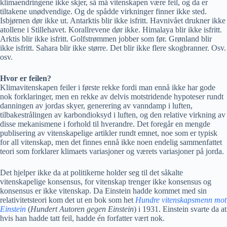
klimaendringene ikke skjer, så må vitenskapen være feil, og da er
tiltakene unødvendige. Og de spådde virkninger finner ikke sted.
Isbjørnen dør ikke ut. Antarktis blir ikke isfritt. Havnivået drukner ikke
atollene i Stillehavet. Korallrevene dør ikke. Himalaya blir ikke isfritt.
Arktis blir ikke isfritt. Golfstrømmen jobber som før. Grønland blir
ikke isfritt. Sahara blir ikke større. Det blir ikke flere skogbranner. Osv.
osv.
Hvor er feilen?
Klimavitenskapen feiler i første rekke fordi man ennå ikke har gode
nok forklaringer, men en rekke av delvis motstridende hypoteser rundt
danningen av jordas skyer, generering av vanndamp i luften,
tilbakestrålingen av karbondioksyd i luften, og den relative virkning av
disse mekanismene i forhold til hverandre. Det foregår en mengde
publisering av vitenskapelige artikler rundt emnet, noe som er typisk
for all vitenskap, men det finnes ennå ikke noen endelig sammenfattet
teori som forklarer klimaets variasjoner og værets variasjoner på jorda.
Det hjelper ikke da at politikerne holder seg til det såkalte
vitenskapelige konsensus, for vitenskap trenger ikke konsensus og
konsensus er ikke vitenskap. Da Einstein hadde kommet med sin
relativitetsteori kom det ut en bok som het
Hundre vitenskapsmenn mot
Einstein
(
Hundert Autoren gegen Einstein
) i 1931. Einstein svarte da at
hvis han hadde tatt feil, hadde én forfatter vært nok.