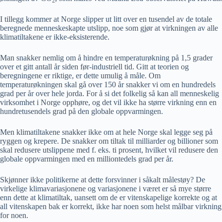
2
I tillegg kommer at Norge slipper ut litt over en tusendel av de totale
beregnede menneskeskapte utslipp, noe som gjør at virkningen av alle
klimatiltakene er ikke-eksisterende.
Man snakker nemlig om å hindre en temperaturøkning på 1,5 grader
over et gitt antall år siden før-industriell tid. Gitt at teorien og
beregningene er riktige, er dette umulig å måle. Om
temperaturøkningen skal gå over 150 år snakker vi om en hundredels
grad per år over hele jorda. For å si det folkelig så kan all menneskelig
virksomhet i Norge opphøre, og det vil ikke ha større virkning enn en
hundretusendels grad på den globale oppvarmingen.
Men klimatiltakene snakker ikke om at hele Norge skal legge seg på
ryggen og krepere. De snakker om tiltak til milliarder og billioner som
skal redusere utslippene med f. eks. ti prosent, hvilket vil redusere den
globale oppvarmingen med en milliontedels grad per år.
Skjønner ikke politikerne at dette forsvinner i såkalt målestøy? De
virkelige klimavariasjonene og variasjonene i været er så mye større
enn dette at klimatiltak, uansett om de er vitenskapelige korrekte og at
all vitenskapen bak er korrekt, ikke har noen som helst målbar virkning
for noen.