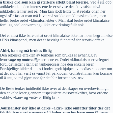
å bruke ord som kan gi sterkere effekt blant leserne
. Ved å slå opp
artikkelen kan den interesserte leser selv se det aktivistiske nivå
artikkelen legger seg på. Man kan godt legge til at redaksjonen her
også slår fast at man må la være å snakke om klimaskeptikere, men
heller bruke ordet «klimafornekter». Man skal bruke ordet klimakrise
fordi «global oppvarming» ikke er virkningsfullt nok.
Det er altså ikke bare det at ordet klimakrise ikke har noen begrunnelse
i FNs klimapanel, men det er bevislig funnet på for retorisk effekt.
Aldri, kan og må brukes flittig
Den retoriske effekten av termene som brukes er avhengig av
hvor
vage og omtrentlige
termene er. Ordet «klimakrise» er velegnet
fordi det setter i gang en tankeprosess hos den enkelte leser.
Forskjellige bilder dannes i hodet, godt hjulpet av medias rapporter om
at det aldri har vært så varmt før på kloden, Golfstrømmen kan komme
til å snu, vi må gjøre noe før det blir for sent osv. osv.
De fleste tenker imidlertid ikke over at det skapes en overbevisning i
den enkelte leser gjennom utspekulerte avisoverskrifter, hvor ordene
«aldri», «kan» og «må» er flittig brukt.
Journalister sier ikke at deres «aldri» ikke omfatter tider der det
faktisk har vært varmere på kloden, som for bare noen få tusen