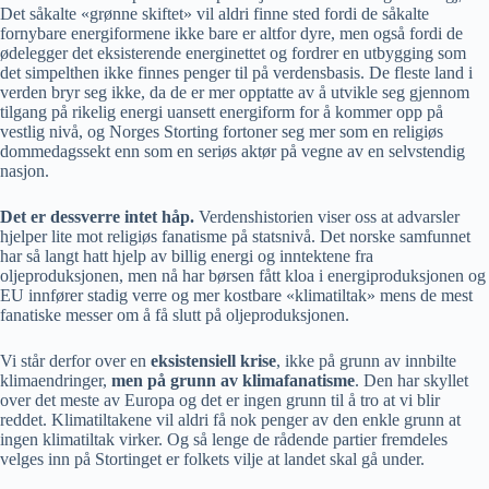
Det såkalte «grønne skiftet» vil aldri finne sted fordi de såkalte
fornybare energiformene ikke bare er altfor dyre, men også fordi de
ødelegger det eksisterende energinettet og fordrer en utbygging som
det simpelthen ikke finnes penger til på verdensbasis. De fleste land i
verden bryr seg ikke, da de er mer opptatte av å utvikle seg gjennom
tilgang på rikelig energi uansett energiform for å kommer opp på
vestlig nivå, og Norges Storting fortoner seg mer som en religiøs
dommedagssekt enn som en seriøs aktør på vegne av en selvstendig
nasjon.
Det er dessverre intet håp.
Verdenshistorien viser oss at advarsler
hjelper lite mot religiøs fanatisme på statsnivå. Det norske samfunnet
har så langt hatt hjelp av billig energi og inntektene fra
oljeproduksjonen, men nå har børsen fått kloa i energiproduksjonen og
EU innfører stadig verre og mer kostbare «klimatiltak» mens de mest
fanatiske messer om å få slutt på oljeproduksjonen.
Vi står derfor over en
eksistensiell krise
, ikke på grunn av innbilte
klimaendringer,
men på grunn av klimafanatisme
. Den har skyllet
over det meste av Europa og det er ingen grunn til å tro at vi blir
reddet. Klimatiltakene vil aldri få nok penger av den enkle grunn at
ingen klimatiltak virker. Og så lenge de rådende partier fremdeles
velges inn på Stortinget er folkets vilje at landet skal gå under.