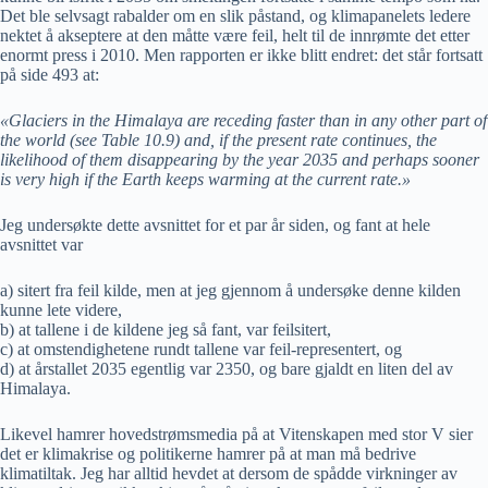
Det ble selvsagt rabalder om en slik påstand, og klimapanelets ledere
nektet å akseptere at den måtte være feil, helt til de innrømte det etter
enormt press i 2010. Men rapporten er ikke blitt endret: det står fortsatt
på side 493 at:
«Glaciers in the Himalaya are receding faster than in any other part of
the world (see Table 10.9) and, if the present rate continues, the
likelihood of them disappearing by the year 2035 and perhaps sooner
is very high if the Earth keeps warming at the current rate.»
Jeg undersøkte dette avsnittet for et par år siden, og fant at hele
avsnittet var
a) sitert fra feil kilde, men at jeg gjennom å undersøke denne kilden
kunne lete videre,
b) at tallene i de kildene jeg så fant, var feilsitert,
c) at omstendighetene rundt tallene var feil-representert, og
d) at årstallet 2035 egentlig var 2350, og bare gjaldt en liten del av
Himalaya.
Likevel hamrer hovedstrømsmedia på at Vitenskapen med stor V sier
det er klimakrise og politikerne hamrer på at man må bedrive
klimatiltak. Jeg har alltid hevdet at dersom de spådde virkninger av