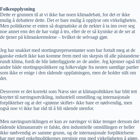
Folkeopplysning
Dette er grunnen til at vi ikke har noen klimadebatt, for det er ikke
mulig å debattere dette. Det er bare mulig å opplyse om virkeligheten.
Men politikerne er enten så dogmatiske at de nekter å ta inn over seg
noe annet enn det de har valgt å tro, eller de er så kyniske at de ser at
de tjener på klimaskremslene – hvilket de selvsagt gjør.
Jeg har snakket med stortingsrepresentanter som har fortalt meg at de
ganske enkelt ikke kan komme frem med sin skepsis til alle påstandene
rundt klima, fordi de blir latterliggjorte av de andre. Jeg kjenner også til
andre både stortingspolitikere og folkevalgte fra nesten samtlige partier
som ikke er enige i den rådende oppfatningen, men de holder stilt om
det.
Dessverre er det korrekt som Næss sier at klimapolitikken har blitt tett
knyttet til næringsutvikling, industriell omstilling og internasjonale
forpliktelser og at det «grønne skiftet» ikke bare er nødvendig, men
også noe vi ikke har råd til å bli stående utenfor.
Men næringsutviklingen er kun av næringer vi ikke trenger dersom det
rådende klimanarrativ er falskt, den industrielle omstillingen er heller
ikke nødvendig av samme grunn, og de internasjonale forpliktelsene
har mer med enkeltpolitikernes prestisje enn med virkeligheten å gjøre.