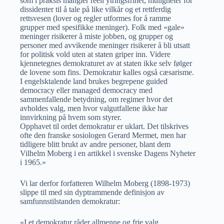
som i praksis mangler reell ytringsfrihet, muligheter for
dissidenter til å tale på like vilkår og et rettferdig
rettsvesen (lover og regler utformes for å ramme
grupper med spesifikke meninger). Folk med «gale»
meninger risikerer å miste jobben, og grupper og
personer med avvikende meninger risikerer å bli utsatt
for politisk vold uten at staten griper inn. Videre
kjennetegnes demokraturet av at staten ikke selv følger
de lovene som fins. Demokratur kalles også cæsarisme.
I engelsktalende land brukes begrepene guided
democracy eller managed democracy med
sammenfallende betydning, om regimer hvor det
avholdes valg, men hvor valgutfallene ikke har
innvirkning på hvem som styrer.
Opphavet til ordet demokratur er uklart. Det tilskrives
ofte den franske sosiologen Gerard Mermet, men har
tidligere blitt brukt av andre personer, blant dem
Vilhelm Moberg i en artikkel i svenske Dagens Nyheter
i 1965.»
Vi lar derfor forfatteren Wilhelm Moberg (1898-1973)
slippe til med sin dyptrammende definisjon av
samfunnstilstanden demokratur:
«I et demokratur råder allmenne og frie valg,