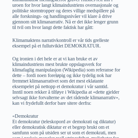
uroen for hvor langt klimaindustriens overnasjonale og
politiske stormtropper og deres villige medspillere på
alle forsknings- og handlingsnivåer vil klare å drive
gjennom sitt klimanarrativ. Nå er det ikke lenger grunn
til tvil om hvor langt dette faktisk har gått:
Klimamaktens narrativkontroll er vår tids grelleste
eksempel på et fullutviklet DEMOKRATUR.
Og ironien i det hele er at vi kan bruke et av
klimaindustriens mest brukte oppslagsverk for
klimafaglig manipulasjon (Wikipedia) som referanse for
dette – fordi noen foreløpig og ikke tydelig nok har
fremmet klimanarrativet som det mest eklatante
eksempelet på nettopp et demokratur i vår samtid.
Inntil noen rekker å tilføye i Wikipedia at «dette gjelder
selvsagt ikke forvalterne av det rådende klimanarrativ»,
kan vi frydefullt derfor bare sitere derfra:
«Demokratur
Et demokratur (teleskopord av demokrati og diktatur)
eller demokratisk diktatur er et begrep brukt om et
samfunn som på utsiden ser ut som et demokrati, men