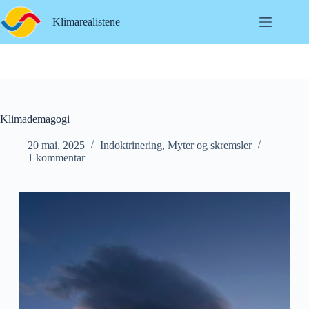
Hopp
til
Klimarealistene
innholdet
Klimademagogi
20 mai, 2025
Indoktrinering
,
Myter og skremsler
1 kommentar