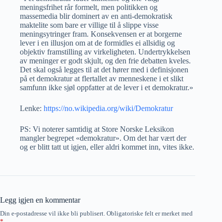
meningsfrihet rår formelt, men politikken og
massemedia blir dominert av en anti-demokratisk
maktelite som bare er villige til å slippe visse
meningsytringer fram. Konsekvensen er at borgerne
lever i en illusjon om at de formidles ei allsidig og
objektiv framstilling av virkeligheten. Undertrykkelsen
av meninger er godt skjult, og den frie debatten kveles.
Det skal også legges til at det hører med i definisjonen
på et demokratur at flertallet av menneskene i et slikt
samfunn ikke sjøl oppfatter at de lever i et demokratur.»
Lenke:
https://no.wikipedia.org/wiki/Demokratur
PS: Vi noterer samtidig at Store Norske Leksikon
mangler begrepet «demokratur». Om det har vært der
og er blitt tatt ut igjen, eller aldri kommet inn, vites ikke.
Legg igjen en kommentar
Din e-postadresse vil ikke bli publisert.
Obligatoriske felt er merket med
*