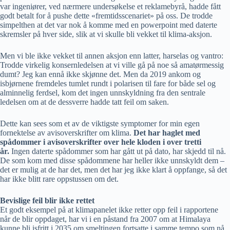
var ingeniører, ved nærmere undersøkelse et reklamebyrå, hadde fått
godt betalt for å pushe dette «fremtidsscenariet» på oss. De trodde
simpelthen at det var nok å komme med en powerpoint med daterte
skremsler på hver side, slik at vi skulle bli vekket til klima-aksjon.
Men vi ble ikke vekket til annen aksjon enn latter, harselas og vantro:
Trodde virkelig konsernledelsen at vi ville gå på noe så amatørmessig
dumt? Jeg kan ennå ikke skjønne det. Men da 2019 ankom og
isbjørnene fremdeles tumlet rundt i polarisen til fare for både sel og
alminnelig ferdsel, kom det ingen unnskyldning fra den sentrale
ledelsen om at de dessverre hadde tatt feil om saken.
Dette kan sees som et av de viktigste symptomer for min egen
fornektelse av avisoverskrifter om klima.
Det har haglet med
spådommer i avisoverskrifter over hele kloden i over tretti
år.
Ingen daterte spådommer som har gått ut på dato, har skjedd til nå.
De som kom med disse spådommene har heller ikke unnskyldt dem –
det er mulig at de har det, men det har jeg ikke klart å oppfange, så det
har ikke blitt rare oppstussen om det.
Bevislige feil blir ikke rettet
Et godt eksempel på at klimapanelet ikke retter opp feil i rapportene
når de blir oppdaget, har vi i en påstand fra 2007 om at Himalaya
kunne bli isfritt i 2035 om smeltingen fortsatte i samme tempo som nå.