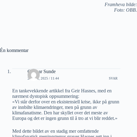
Framheva bilde:
Foto: OBB.
Én kommentar
Gunnar Sunde
24 MAI, 2025 / 11:44
SVAR
En tankevekkende artikkel fra Geir Hasnes, med en
nærmest dystopisk oppsummering:
«Vi står derfor over en eksistensiell krise, ikke på grunn
av innbilte klimaendringer, men på grunn av
klimafanatisme. Den har skyllet over det meste av
Europa og det er ingen grunn til å tro at vi blir reddet.»
Med dette bildet av en stadig mer omfattende
klimafanatisk meningsterror graver Hasnes rett inn i