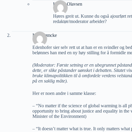
Harald Olavsen
Høres greit ut. Kunne du også ajourført ret
redaktør/moderator arbeider?
Nils Rømcke
Edenhofer sier selv rett ut at han er en svindler og be
belønnes han med en ny høy stilling for å formidle mer
(Moderator: Første setning er en ubegrunnet påstand
dette, er slike påstander uønsket i debatten. Sitatet v
bruke klimapolitikken til å omfordele verdens velstand
på en saklig måte).
Her er noen andre i samme klasse:
– “No matter if the science of global warming is all
opportunity to bring about justice and equality in th
Minister of the Environment)
– “It doesn’t matter what is true. It only matters what