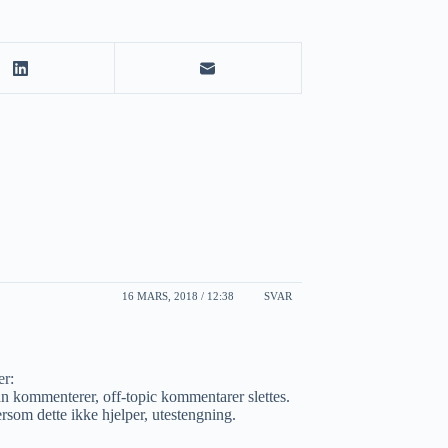
16 MARS, 2018 / 12:38
SVAR
er:
 kommenterer, off-topic kommentarer slettes.
dersom dette ikke hjelper, utestengning.