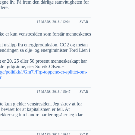
egne liv. Få frem den dårlige samvittigheten for
dere.
17 MARS, 2018 / 12:04
SVAR
ikke er kun venstresiden som forstår menneskenes
m at utslipp fra energiproduksjon, CO2 og metan
aendringer, sa olje- og energiminister Tord Lien i
t er 20, 25 eller 50 prosent menneskeskapt har
 de rødgrønne, sier Solvik-Olsen.»
ge/politikk/i/Gm7l/Frp-toppene-er-splittet-om-
r
17 MARS, 2018 / 15:47
SVAR
te kun gjelder venstresiden. Jeg skrev at for
 beviset for at kapitalismen er feil. At
kker seg inn i andre partier også er jeg klar
17 MARS, 2018 / 16:15
SVAR