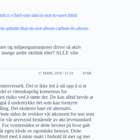
unfccc-chief-our-aim-is-not-to-save.html
-admits-that-its-not-about-carbon-its-about-
stre og miljøorganisasjoner driver så aktiv
så mange andre ukritisk etter? ALLE våre
17 MARS, 2018 / 11:54
SVAR
troversielt. Det er ikke lett å stå opp å si at
 det er vitenskapelig konsensus for
 risiko ved å støtte det. De kan alltid hevde at
også å undertrykke det som kan forstyrre
ing. Det eksiterer bare ett alternativ.
visste siden de svekker vår økonomi for noe som
 for vår arvesynd bestående av økt levestandard
. For venstresiden er dette beviset på hvor galt
vår egen klode av egoistiske hensyn. Dette
i ferd med å miste makt i forhold til mer og mer