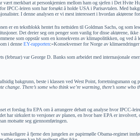
id har vært merkbart at personkjemien mellom ham og sjefen i Det Hvite H
 for IPCC-leiren som har forsøkt å holde USA i Parisavtalen. Med bak
onalister. I denne analysen er vi mest interessert i hvordan aktørene f
jonen er en tekstblokk hentet fra nettsiden til Goldman Sachs, og som l
titusjoner. Det dreier seg om penger som vanlig for disse aktørene, ikk
mmene som oppstår som en konsekvens av klimapolitikken, og ved å leve
 som i denne
EY-rapporten
:«Konsekvenser for Norge av klimaendringer 
s (februar) var George D. Banks som arbeidet med internasjonale energisp
allsidig bakgrunn, beste i klassen ved West Point, forretningsmann og p
limate change. There’s some who think we’re warming, there’s some who th
nset et forslag fra EPA om å arrangere debatt og analyse hvor IPCC-leire
 det har sirkulert to versjoner av planen, en hvor bare EPA er involv
a han motsatte seg gjennomføringen.
t vanskeligere å fjerne den jungelen av papirmølle Obama-regimet innfør
 eller senere kan bli realisert eller ikke.