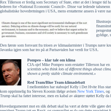
Rex Tillerson er ferdig som Secretary of State, etter at det i lengre t
lederen for «National Economic Council». Disse var ledende talsmenn
globalistiske hovedretningen i USA, mens erstatterne ansees å være nasj
Illustras
finansins
pengestrø
gyldige,
Den første som forsvant fra trioen av klimaalarmister i Trumps nære kret
Javanka igjen som har tro på at Parisavtalen har verdi for USA.
Pompeo – klar tale om klima
CIA-sjef Mike Pompeo som erstatter Tillerson har en 
scientists who think lots of different things about c
shown a pretty stable climate environment.»
Red Team/Blue Team-klimadebatt
I mellomtiden har stabssjef Kelly i Det Hvite Hus sta
kom opprinnelig fra Steven Koonin ifølge avisen
New York Times
, og
Trump skal ha fattet interesse, men en kabal av aktører støttet Kelly d
Hovedargumentet mot en slik debatt skal ha vært at dette ville gjøre de
president Trump tatt en Rexit, og spørsmålet er da om dette prosjektet før