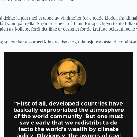
å dekke landet med et teppe av vindmøller for å redde kloden fra klim
fått vann på mølla. Strømprisene er nå blant Europas høyeste, de folkelig
 randen av kollaps, fordi det ikke er designet for de kraftige belastningene
 og senere har absorbert klimarealisme og migrasjonsmotstand, er nå st