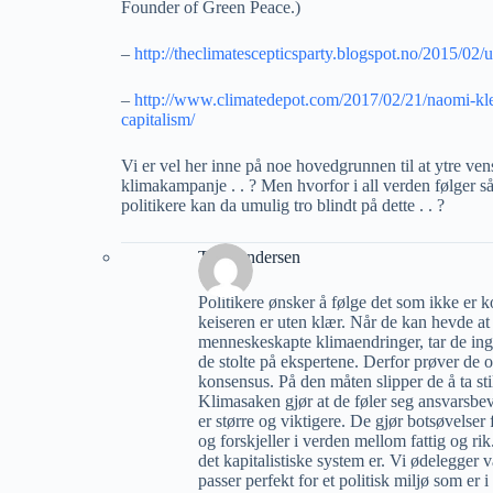
Founder of Green Peace.)
–
http://theclimatescepticsparty.blogspot.no/2015/02/
–
http://www.climatedepot.com/2017/02/21/naomi-klein
capitalism/
Vi er vel her inne på noe hovedgrunnen til at ytre ven
klimakampanje . . ? Men hvorfor i all verden følger 
politikere kan da umulig tro blindt på dette . . ?
Tore Andersen
Politikere ønsker å følge det som ikke er kon
keiseren er uten klær. Når de kan hevde at
menneskeskapte klimaendringer, tar de ingen
de stolte på ekspertene. Derfor prøver de 
konsensus. På den måten slipper de å ta still
Klimasaken gjør at de føler seg ansvarsbe
er større og viktigere. De gjør botsøvelser
og forskjeller i verden mellom fattig og rik
det kapitalistiske system er. Vi ødelegger 
passer perfekt for et politisk miljø som er 