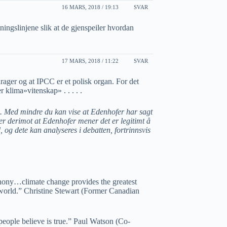
16 MARS, 2018 / 19:13
SVAR
ningslinjene slik at de gjenspeiler hvordan
17 MARS, 2018 / 11:22
SVAR
drager og at IPCC er et polisk organ. For det
 klima»vitenskap» . . . . .
. Med mindre du kan vise at Edenhofer har sagt
iser derimot at Edenhofer mener det er legitimt å
, og dete kan analyseres i debatten, fortrinnsvis
 phony…climate change provides the greatest
e world.” Christine Stewart (Former Canadian
 people believe is true.” Paul Watson (Co-