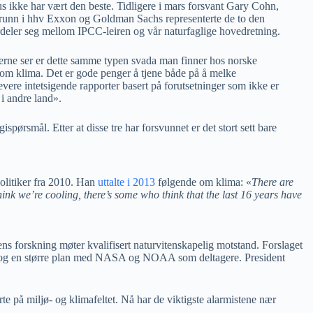
us ikke har vært den beste. Tidligere i mars forsvant Gary Cohn,
grunn i hhv Exxon og Goldman Sachs representerte de to den
ordeler seg mellom IPCC-leiren og vår naturfaglige hovedretning.
eserne ser er dette samme typen svada man finner hos norske
e om klima. Det er gode penger å tjene både på å melke
re intetsigende rapporter basert på forutsetninger som ikke er
i andre land».
ørsmål. Etter at disse tre har forsvunnet er det stort sett bare
olitiker fra 2010. Han
uttalte i 2013
følgende om klima: «
There are
ink we’re cooling, there’s some who think that the last 16 years have
ns forskning møter kvalifisert naturvitenskapelig motstand. Forslaget
ert, og en større plan med NASA og NOAA som deltagere. President
te på miljø- og klimafeltet. Nå har de viktigste alarmistene nær