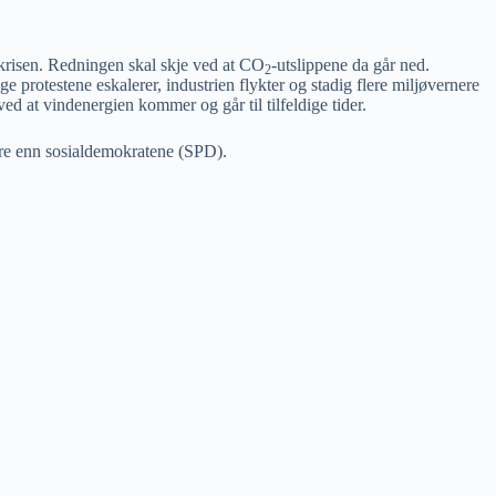
akrisen. Redningen skal skje ved at CO
-utslippene da går ned.
2
e protestene eskalerer, industrien flykter og stadig flere miljøvernere
 ved at vindenergien kommer og går til tilfeldige tider.
ørre enn sosialdemokratene (SPD).