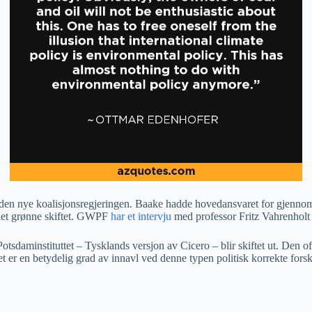
til den nye koalisjonsregjeringen. Baake hadde hovedansvaret for gjenn
i det grønne skiftet. GWPF
har et intervju
med professor Fritz Vahrenholt s
sdaminstituttet – Tysklands versjon av Cicero – blir skiftet ut. Den of
er en betydelig grad av innavl ved denne typen politisk korrekte forskn