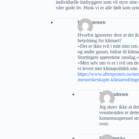
individuelle innbyggere som vil styre sine 
våre gode liv. Husk vi er alle født som syn
Lars Østensen
Hvorfor ignorerer dere at det 
betydning for klimaet?
«Det er ikke tvil i mitt sinn o
og andre gasser, bidrar til klim
Stortingets spørretime onsdag.»
«Men selv om vi er i tvil om de
vi levert mer klimapolitikk enn
https://www.aftenposten.no/nor
menneskeskapte-klimaendringe
Tore Andersen
Jeg skrev ikke at det
venstresiden er dette
konsensuspresset stre
over.
Nils Rømcke