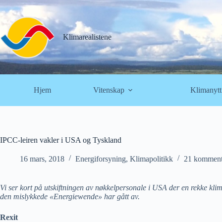
Hopp
til
innholdet
Klimarealistene
Hjem
Vitenskap
Klimanytt
IPCC-leiren vakler i USA og Tyskland
16 mars, 2018
Energiforsyning
,
Klimapolitikk
21 komment
Vi ser kort på utskiftningen av nøkkelpersonale i USA der en rekke klima
den mislykkede «Energiewende» har gått av.
Rexit