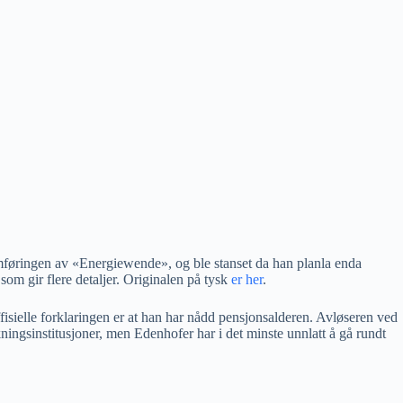
omføringen av «Energiewende», og ble stanset da han planla enda
om gir flere detaljer. Originalen på tysk
er her
.
fisielle forklaringen er at han har nådd pensjonsalderen. Avløseren ved
ingsinstitusjoner, men Edenhofer har i det minste unnlatt å gå rundt