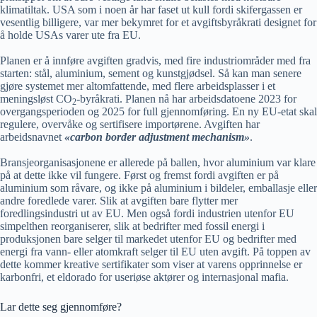
klimatiltak. USA som i noen år har faset ut kull fordi skifergassen er
vesentlig billigere, var mer bekymret for et avgiftsbyråkrati designet for
å holde USAs varer ute fra EU.
Planen er å innføre avgiften gradvis, med fire industriområder med fra
starten: stål, aluminium, sement og kunstgjødsel. Så kan man senere
gjøre systemet mer altomfattende, med flere arbeidsplasser i et
meningsløst CO
-byråkrati. Planen nå har arbeidsdatoene 2023 for
2
overgangsperioden og 2025 for full gjennomføring. En ny EU-etat skal
regulere, overvåke og sertifisere importørene. Avgiften har
arbeidsnavnet
«carbon border adjustment mechanism»
.
Bransjeorganisasjonene er allerede på ballen, hvor aluminium var klare
på at dette ikke vil fungere. Først og fremst fordi avgiften er på
aluminium som råvare, og ikke på aluminium i bildeler, emballasje eller
andre foredlede varer. Slik at avgiften bare flytter mer
foredlingsindustri ut av EU. Men også fordi industrien utenfor EU
simpelthen reorganiserer, slik at bedrifter med fossil energi i
produksjonen bare selger til markedet utenfor EU og bedrifter med
energi fra vann- eller atomkraft selger til EU uten avgift. På toppen av
dette kommer kreative sertifikater som viser at varens opprinnelse er
karbonfri, et eldorado for useriøse aktører og internasjonal mafia.
Lar dette seg gjennomføre?