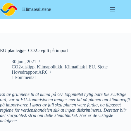
Hopp
til
Klimarealistene
innholdet
EU planlegger CO2-avgift på import
30 juni, 2021
CO2-utslipp
,
Klimapolitikk
,
Klimatiltak i EU
,
Sjette
Hovedrapport AR6
1 kommentar
En av grunnene til at klima på G7-toppmøtet nylig bare ble svulstige
ord, var at EU-kommisjonen trenger mer tid på planen om klimaavgift
på importvarer. I løpet av juli skal planen være ferdig, og tilpasset
reglene for verdenshandelen slik at ingen diskrimineres. Deretter blir
det storpolitisk strid om dette klimatiltaket. Her er de viktigste
detaljene.