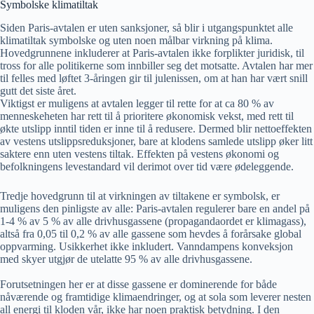
Symbolske klimatiltak
Siden Paris-avtalen er uten sanksjoner, så blir i utgangspunktet alle
klimatiltak symbolske og uten noen målbar virkning på klima.
Hovedgrunnene inkluderer at Paris-avtalen ikke forplikter juridisk, til
tross for alle politikerne som innbiller seg det motsatte. Avtalen har mer
til felles med løftet 3-åringen gir til julenissen, om at han har vært snill
gutt det siste året.
Viktigst er muligens at avtalen legger til rette for at ca 80 % av
menneskeheten har rett til å prioritere økonomisk vekst, med rett til
økte utslipp inntil tiden er inne til å redusere. Dermed blir nettoeffekten
av vestens utslippsreduksjoner, bare at klodens samlede utslipp øker litt
saktere enn uten vestens tiltak. Effekten på vestens økonomi og
befolkningens levestandard vil derimot over tid være ødeleggende.
Tredje hovedgrunn til at virkningen av tiltakene er symbolsk, er
muligens den pinligste av alle: Paris-avtalen regulerer bare en andel på
1-4 % av 5 % av alle drivhusgassene (propagandaordet er klimagass),
altså fra 0,05 til 0,2 % av alle gassene som hevdes å forårsake global
oppvarming. Usikkerhet ikke inkludert. Vanndampens konveksjon
med skyer utgjør de utelatte 95 % av alle drivhusgassene.
Forutsetningen her er at disse gassene er dominerende for både
nåværende og framtidige klimaendringer, og at sola som leverer nesten
all energi til kloden vår, ikke har noen praktisk betydning. I den