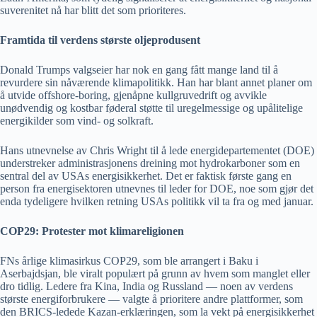
suverenitet nå har blitt det som prioriteres.
Framtida til verdens største oljeprodusent
Donald Trumps valgseier har nok en gang fått mange land til å
revurdere sin nåværende klimapolitikk. Han har blant annet planer om
å utvide offshore-boring, gjenåpne kullgruvedrift og avvikle
unødvendig og kostbar føderal støtte til uregelmessige og upålitelige
energikilder som vind- og solkraft.
Hans utnevnelse av Chris Wright til å lede energidepartementet (DOE)
understreker administrasjonens dreining mot hydrokarboner som en
sentral del av USAs energisikkerhet. Det er faktisk første gang en
person fra energisektoren utnevnes til leder for DOE, noe som gjør det
enda tydeligere hvilken retning USAs politikk vil ta fra og med januar.
COP29: Protester mot klimareligionen
FNs årlige klimasirkus COP29, som ble arrangert i Baku i
Aserbajdsjan, ble viralt populært på grunn av hvem som manglet eller
dro tidlig. Ledere fra Kina, India og Russland — noen av verdens
største energiforbrukere — valgte å prioritere andre plattformer, som
den BRICS-ledede Kazan-erklæringen, som la vekt på energisikkerhet