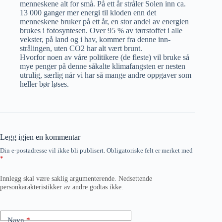
menneskene alt for små. På ett år stråler Solen inn ca.
13 000 ganger mer energi til kloden enn det
menneskene bruker på ett år, en stor andel av energien
brukes i fotosyntesen. Over 95 % av tørrstoffet i alle
vekster, på land og i hav, kommer fra denne inn-
strålingen, uten CO2 har alt vært brunt.
Hvorfor noen av våre politikere (de fleste) vil bruke så
mye penger på denne såkalte klimafangsten er nesten
utrulig, særlig når vi har så mange andre oppgaver som
heller bør løses.
Legg igjen en kommentar
Din e-postadresse vil ikke bli publisert.
Obligatoriske felt er merket med
*
Innlegg skal være saklig argumenterende. Nedsettende
personkarakteristikker av andre godtas ikke.
Navn
*