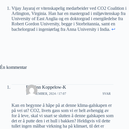
Vijay Jayaraj er vitenskapelig medarbeider ved CO2 Coalition i
Arlington, Virginia. Han har en mastergrad i miljøvitenskap fra
University of East Anglia og en doktorgrad i energiledelse fra
Robert Gordon University, begge i Storbritannia, samt en
bachelorgrad i ingeniørfag fra Anna University i India.
↩︎
Én kommentar
Dagfinn Koppelow-K
10 DESEMBER, 2024 / 17:07
SVAR
Kan en begynne å håpe på at denne klima-galskapen er
på vei ut? CO2, livets gass som vi er helt avhengig av
for å leve, skal vi snart se slutten å denne galskapen som
det er å putte den i et hull i bakken? Heldigvis vil dette
tullet ingen målbar virkning ha på klimaet, til det er