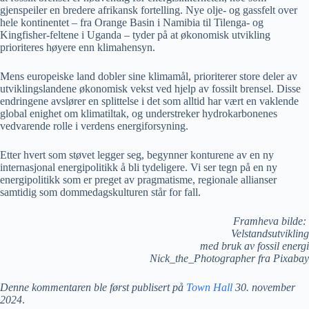
gjenspeiler en bredere afrikansk fortelling. Nye olje- og gassfelt over
hele kontinentet – fra Orange Basin i Namibia til Tilenga- og
Kingfisher-feltene i Uganda – tyder på at økonomisk utvikling
prioriteres høyere enn klimahensyn.
Mens europeiske land dobler sine klimamål, prioriterer store deler av
utviklingslandene økonomisk vekst ved hjelp av fossilt brensel. Disse
endringene avslører en splittelse i det som alltid har vært en vaklende
global enighet om klimatiltak, og understreker hydrokarbonenes
vedvarende rolle i verdens energiforsyning.
Etter hvert som støvet legger seg, begynner konturene av en ny
internasjonal energipolitikk å bli tydeligere. Vi ser tegn på en ny
energipolitikk som er preget av pragmatisme, regionale allianser
samtidig som dommedagskulturen står for fall.
Framheva bilde:
Velstandsutvikling
med bruk av fossil energi
Nick_the_Photographer fra Pixabay
Denne kommentaren ble først publisert på
Town Hall
30. november
2024
.