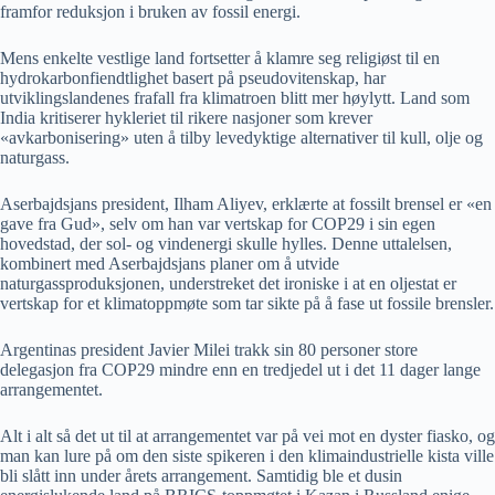
framfor reduksjon i bruken av fossil energi.
Mens enkelte vestlige land fortsetter å klamre seg religiøst til en
hydrokarbonfiendtlighet basert på pseudovitenskap, har
utviklingslandenes frafall fra klimatroen blitt mer høylytt. Land som
India kritiserer hykleriet til rikere nasjoner som krever
«avkarbonisering» uten å tilby levedyktige alternativer til kull, olje og
naturgass.
Aserbajdsjans president, Ilham Aliyev, erklærte at fossilt brensel er «en
gave fra Gud», selv om han var vertskap for COP29 i sin egen
hovedstad, der sol- og vindenergi skulle hylles. Denne uttalelsen,
kombinert med Aserbajdsjans planer om å utvide
naturgassproduksjonen, understreket det ironiske i at en oljestat er
vertskap for et klimatoppmøte som tar sikte på å fase ut fossile brensler.
Argentinas president Javier Milei trakk sin 80 personer store
delegasjon fra COP29 mindre enn en tredjedel ut i det 11 dager lange
arrangementet.
Alt i alt så det ut til at arrangementet var på vei mot en dyster fiasko, og
man kan lure på om den siste spikeren i den klimaindustrielle kista ville
bli slått inn under årets arrangement. Samtidig ble et dusin