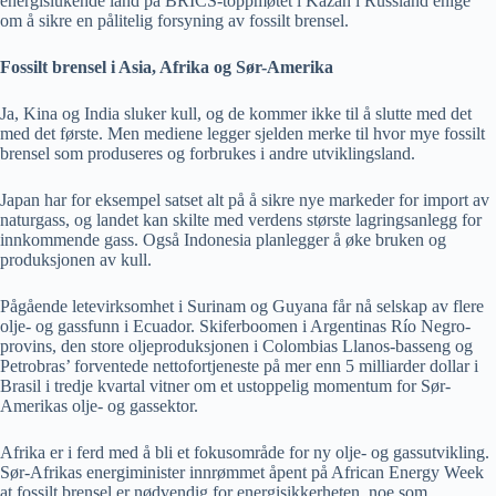
energislukende land på BRICS-toppmøtet i Kazan i Russland enige
om å sikre en pålitelig forsyning av fossilt brensel.
Fossilt brensel i Asia, Afrika og Sør-Amerika
Ja, Kina og India sluker kull, og de kommer ikke til å slutte med det
med det første. Men mediene legger sjelden merke til hvor mye fossilt
brensel som produseres og forbrukes i andre utviklingsland.
Japan har for eksempel satset alt på å sikre nye markeder for import av
naturgass, og landet kan skilte med verdens største lagringsanlegg for
innkommende gass. Også Indonesia planlegger å øke bruken og
produksjonen av kull.
Pågående letevirksomhet i Surinam og Guyana får nå selskap av flere
olje- og gassfunn i Ecuador. Skiferboomen i Argentinas Río Negro-
provins, den store oljeproduksjonen i Colombias Llanos-basseng og
Petrobras’ forventede nettofortjeneste på mer enn 5 milliarder dollar i
Brasil i tredje kvartal vitner om et ustoppelig momentum for Sør-
Amerikas olje- og gassektor.
Afrika er i ferd med å bli et fokusområde for ny olje- og gassutvikling.
Sør-Afrikas energiminister innrømmet åpent på African Energy Week
at fossilt brensel er nødvendig for energisikkerheten, noe som