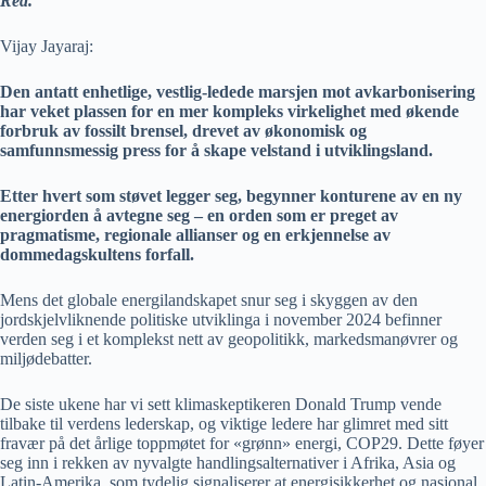
Red.
Vijay Jayaraj:
Den antatt enhetlige, vestlig-ledede marsjen mot avkarbonisering
har veket plassen for en mer kompleks virkelighet med økende
forbruk av fossilt brensel, drevet av økonomisk og
samfunnsmessig press for å skape velstand i utviklingsland.
Etter hvert som støvet legger seg, begynner konturene av en ny
energiorden å avtegne seg – en orden som er preget av
pragmatisme, regionale allianser og en erkjennelse av
dommedagskultens forfall.
Mens det globale energilandskapet snur seg i skyggen av den
jordskjelvliknende politiske utviklinga i november 2024 befinner
verden seg i et komplekst nett av geopolitikk, markedsmanøvrer og
miljødebatter.
De siste ukene har vi sett klimaskeptikeren Donald Trump vende
tilbake til verdens lederskap, og viktige ledere har glimret med sitt
fravær på det årlige toppmøtet for «grønn» energi, COP29. Dette føyer
seg inn i rekken av nyvalgte handlingsalternativer i Afrika, Asia og
Latin-Amerika, som tydelig signaliserer at energisikkerhet og nasjonal