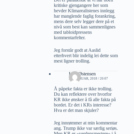
kritiske gjengangere her som
hevder Klimarealistenes innlegg
har manglende faglig forankring,
mens dere selv legger dere på et
nivå som best kan sammenlignes
med tabloidpressens
kommentarfelter.
Jeg forstår godt at Aaslid
etterhvert blir indelig lei dette som
mest ligner trolling.
Lars Østensen
23 FEBRUAR, 2018 / 20:07
Å påpeke fakta er ikke trolling.
Du kan reflektere over hvorfor
KR ikke ønsker å få alle fakta på
bordet. Er det i KRs interesse?
Hva er det man skjuler?
Jeg innrømmer at min kommentar
ang. Trump ikke var særlig seriøs.
Men KR er «verdensmestere» i å