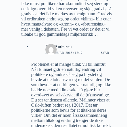
ikke minst politikere har «kommitert seg sterk og
ensidig» over tid vil en reversering skje gradvis, så
gradvis at det ikke merkes av menigmann. Gradvis
vil ordbruken endre seg og ordet «klima» blir etter
hvert mangelvare og «grønn» og «forurensing»
mer vanlig i debatten. Før vi vet ordet av det er vi
tilbake til god gammeldags miljøretorikk…
Tore Andersen
22 FEBRUAR, 2018 / 12:17
SVAR
Problemet er at mange tiltak vil bli innført.
Når klimaet gjør en naturlig endring vil
politikere og andre slå seg på brystet og
hevde at de tok ansvar og reddet verden. De
som hevder at endringen var naturlig og ikke
hadde noe med klimasaken å gjøre blir
overdøvet av selvskrytet til de (u)ansvarlige.
Du ser tendensen allerede. Målinger viser at
Oslo-luften bedret seg i 2017. Det tar
politikerne som bevis for at tiltakene deres
virker. Om det er noen årsakssammenheng
mellom tiltak og endring trenger de ikke
undersøke siden resultatet er politisk korrekt.