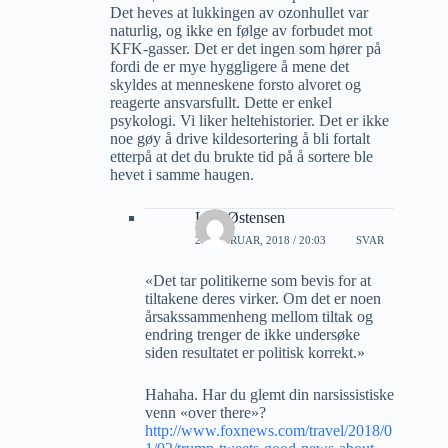
Det heves at lukkingen av ozonhullet var
naturlig, og ikke en følge av forbudet mot
KFK-gasser. Det er det ingen som hører på
fordi de er mye hyggligere å mene det
skyldes at menneskene forsto alvoret og
reagerte ansvarsfullt. Dette er enkel
psykologi. Vi liker heltehistorier. Det er ikke
noe gøy å drive kildesortering å bli fortalt
etterpå at det du brukte tid på å sortere ble
hevet i samme haugen.
Lars Østensen
22 FEBRUAR, 2018 / 20:03
SVAR
«Det tar politikerne som bevis for at
tiltakene deres virker. Om det er noen
årsakssammenheng mellom tiltak og
endring trenger de ikke undersøke
siden resultatet er politisk korrekt.»
Hahaha. Har du glemt din narsissistiske
venn «over there»?
http://www.foxnews.com/travel/2018/0