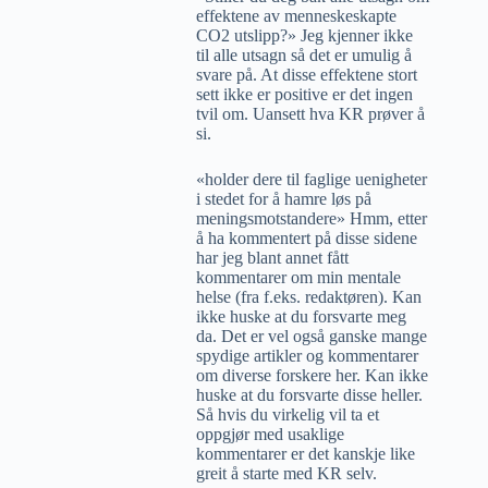
effektene av menneskeskapte
CO2 utslipp?» Jeg kjenner ikke
til alle utsagn så det er umulig å
svare på. At disse effektene stort
sett ikke er positive er det ingen
tvil om. Uansett hva KR prøver å
si.
«holder dere til faglige uenigheter
i stedet for å hamre løs på
meningsmotstandere» Hmm, etter
å ha kommentert på disse sidene
har jeg blant annet fått
kommentarer om min mentale
helse (fra f.eks. redaktøren). Kan
ikke huske at du forsvarte meg
da. Det er vel også ganske mange
spydige artikler og kommentarer
om diverse forskere her. Kan ikke
huske at du forsvarte disse heller.
Så hvis du virkelig vil ta et
oppgjør med usaklige
kommentarer er det kanskje like
greit å starte med KR selv.