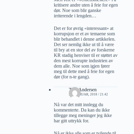
kritisere andre uten å feie for egen
dør. Noe som blir ganske
irriterende i lengden…
Det er for øvrig «interessant» at
korrupsjon er et av temaene som
blir behandlet i denne artikkelen.
Det ser nemlig ikke ut til å være
til bry at en stor del av forskerne
KR stadig henviser til er støttet av
den mest korrupte industrien av
dem alle. Noe som igjen fører
meg til dette med å feie for egen
dør (for n-te gang).
Tore Andersen
23 FEBRUAR, 2018 / 21:42
Nå var det mitt innlegg du
kommenterte. Da kan du ikke
tillegge meg meninger jeg ikke
har gitt uttrykk for.
Nå er ikke alle som er tvilende til