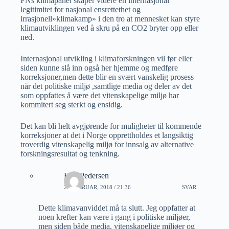
FNs klimapanel skaper videre en internasjonal
legitimitet for nasjonal ensrettethet og
irrasjonell»klimakamp» i den tro at mennesket kan styre
klimautviklingen ved å skru på en CO2 bryter opp eller
ned.
Internasjonal utvikling i klimaforskningen vil før eller
siden kunne slå inn også her hjemme og medføre
korreksjoner,men dette blir en svært vanskelig prosess
når det politiske miljø ,samtlige media og deler av det
som oppfattes å være det vitenskapelige miljø har
kommitert seg sterkt og ensidig.
Det kan bli helt avgjørende for muligheter til kommende
korreksjoner at det i Norge opprettholdes et langsiktig
troverdig vitenskapelig miljø for innsalg av alternative
forskningsresultat og tenkning.
Erik Pedersen
21 FEBRUAR, 2018 / 21:36
SVAR
Dette klimavanviddet må ta slutt. Jeg oppfatter at
noen krefter kan være i gang i politiske miljøer,
men siden både media, vitenskapelige miljøer og