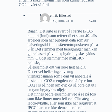
er den fysiske mekanismen som kunne redusere
CO2 nivået så fort?
Ole Henrik Ellestad
22 FEBRUAR, 2018 / 23:00
SVAR
Raaen. Det siste er svart på i første IPCC-
rapport (Inni) som referer til et snaut 40-talls
arbeider som har publisert data som gir
halveringstid i atmosfæren/troposfæren på ca
5 år. Det stemmer med beregninger man kan
gjøre basert på vinder, hydrologiske syklus
mm. Og det stemmer med målt14C-
redusksjon.
Så eksemplet ditt var ikke helt heldig.
Det er vel heller ingen vettug
vitenskapsmann som i dag vil anbefale å
bestemme CO2-mengden ved å fryse inn
CO2 i is på noen km dyp og så bore det ut i
en tynn høytrykks oljejet.
Det finnes bedre eksempler ved å se på folk
som ikke finner noen feil ved Climategate.
Hockeykølle, eller som ikke har registrert at
IPCC har en rekke dementier der de