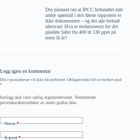
Din påstand om at IPCC behandlet mitt
andre spørmål i den første rapporten er
ikke dokumentert – og det står fortsatt
ubesvart: Hva er
mekanismen
for det
påståtte fallet fra 400 til 330 ppm på
noen få år?
Legg igjen en kommentar
Din e-postadresse vil ikke bli publisert.
Obligatoriske felt er merket med
*
Innlegg skal være saklig argumenterende. Nedsettende
personkarakteristikker av andre godtas ikke.
Navn
*
E-post
*