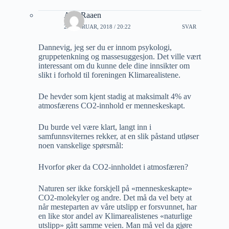
A M Raaen
22 FEBRUAR, 2018 / 20:22
SVAR
Dannevig, jeg ser du er innom psykologi,
gruppetenkning og massesuggesjon. Det ville vært
interessant om du kunne dele dine innsikter om
slikt i forhold til foreningen Klimarealistene.
De hevder som kjent stadig at maksimalt 4% av
atmosfærens CO2-innhold er menneskeskapt.
Du burde vel være klart, langt inn i
samfunnsviternes rekker, at en slik påstand utløser
noen vanskelige spørsmål:
Hvorfor øker da CO2-innholdet i atmosfæren?
Naturen ser ikke forskjell på «menneskeskapte»
CO2-molekyler og andre. Det må da vel bety at
når mesteparten av våre utslipp er forsvunnet, har
en like stor andel av Klimarealistenes «naturlige
utslipp» gått samme veien. Man må vel da gjøre