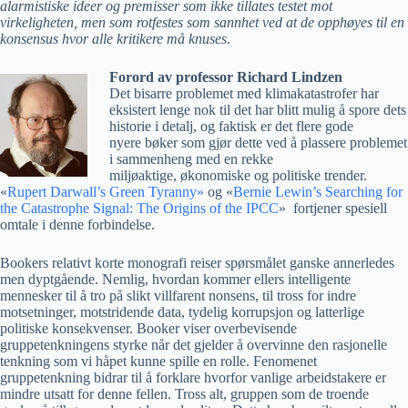
alarmistiske ideer og premisser som ikke tillates testet mot
virkeligheten, men som rotfestes som sannhet ved at de opphøyes til en
konsensus hvor alle kritikere må knuses
.
Forord av professor Richard Lindzen
Det bisarre problemet med klimakatastrofer har
eksistert lenge nok til det har blitt mulig å spore dets
historie i detalj, og faktisk er det flere gode
nyere bøker som gjør dette ved å plassere problemet
i sammenheng med en rekke
miljøaktige, økonomiske og politiske trender.
«
Rupert Darwall’s Green Tyranny»
og «
Bernie Lewin’s Searching for
the Catastrophe Signal: The Origins of the IPCC
» fortjener spesiell
omtale i denne forbindelse.
Bookers relativt korte monografi reiser spørsmålet ganske annerledes
men dyptgående. Nemlig, hvordan kommer ellers intelligente
mennesker til å tro på slikt villfarent nonsens, til tross for indre
motsetninger, motstridende data, tydelig korrupsjon og latterlige
politiske konsekvenser. Booker viser overbevisende
gruppetenkningens styrke når det gjelder å overvinne den rasjonelle
tenkning som vi håpet kunne spille en rolle. Fenomenet
gruppetenkning bidrar til å forklare hvorfor vanlige arbeidstakere er
mindre utsatt for denne fellen. Tross alt, gruppen som de troende