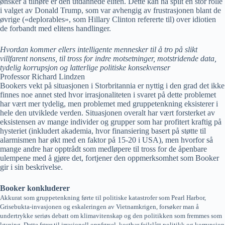
ønsker å tilhøre er den utdannede eliten. Dette kan ha spilt en stor rolle
i valget av Donald Trump, som var avhengig av frustrasjonen blant de
øvrige («deplorables», som Hillary Clinton refererte til) over idiotien
de forbandt med elitens handlinger.
Hvordan kommer ellers intelligente mennesker til å tro på slikt
villfarent nonsens, til tross for indre motsetninger, motstridende data,
tydelig korrupsjon og latterlige politiske konsekvenser
Professor Richard Lindzen
Bookers vekt på situasjonen i Storbritannia er nyttig i den grad det ikke
finnes noe annet sted hvor irrasjonaliteten i svaret på dette problemet
har vært mer tydelig, men problemet med gruppetenkning eksisterer i
hele den utviklede verden. Situasjonen overalt har vært forsterket av
eksistensen av mange individer og grupper som har profitert kraftig på
hysteriet (inkludert akademia, hvor finansiering basert på støtte til
alarmismen har økt med en faktor på 15-20 i USA), men hvorfor så
mange andre har opptrådt som medløpere til tross for de åpenbare
ulempene med å gjøre det, fortjener den oppmerksomhet som Booker
gir i sin beskrivelse.
Booker konkluderer
Akkurat som gruppetenkning førte til politiske katastrofer som Pearl Harbor,
Grisebukta-invasjonen og eskaleringen av Vietnamkrigen, forsøker man å
undertrykke seriøs debatt om klimavitenskap og den politikken som fremmes som
løsning. Dette fører til irrasjonell oppførsel, kostbar feilslått politikk og korrupsjon