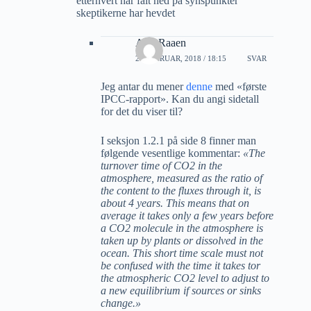
etterhvert har falt ned på synspunkter
skeptikerne har hevdet
A M Raaen
23 FEBRUAR, 2018 / 18:15
SVAR
Jeg antar du mener
denne
med «første
IPCC-rapport». Kan du angi sidetall
for det du viser til?
I seksjon 1.2.1 på side 8 finner man
følgende vesentlige kommentar:
«The
turnover time of CO2 in the
atmosphere, measured as the ratio of
the content to the fluxes through it, is
about 4 years. This means that on
average it takes only a few years before
a CO2 molecule in the atmosphere is
taken up by plants or dissolved in the
ocean. This short time scale must not
be confused with the time it takes tor
the atmospheric CO2 level to adjust to
a new equilibrium if sources or sinks
change.»