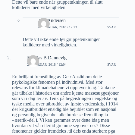
Dette vil bare ende når gruppetnkningen til slutt
kolliderer med virkeligheten.
Tore Andersen
22 FEBRUAR, 2018 / 12:23
SVAR
Dette vil ikke ende før gruppetenkningen
kolliderer med virkeligheten.
Mathias B.Dannevig
21 FEBRUAR, 2018 / 12:04
SVAR
En brilljant fremstilling av Geir Aaslid om dette
psykologiske fenomen på individnivå. Med stor
relevans for klimadebattene vi opplever idag. Tankene
går tilbake i historien om andre kjente massesuggesjoner
som vi i dag ler av. Tenk på begeistringen i engelske og
tyske media over utbruddet av første verdenskrig i 1914
der krigsutbruddet ensidig ble bejublet som en nasjonal
og personlig begivenhet alle burde se frem til og ta
«ærerik»del i. Vi kan gremmes over dette idag men
hvordan vil vår ettertid gremme seg over oss? Disse
fenomener gjelder fremdeles ,til dels enda sterkere pga