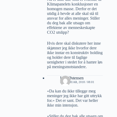
Klimapanelets konklusjoner en
homogen masse. Derfor er det
utidig å hevde at alle skal stå til
ansvar for alles meninger. Stiller
du deg bak alle utsagn om
effektene av menneskeskapte
CO2 utslipp?
Hvis dere skal diskutere her inne
skjønner jeg ikke hvorfor dere
ikke inntar en konstruktiv holding
og holder dere til faglige
uenigheter i stedet for å hamre løs
på meningsmotstandere.
Lars Østensen
24 FEBRUAR, 2018 / 08:01
«Da kan du ikke tillegge meg
meninger jeg ikke har gitt uttrykk
for.» Det er sant. Det var heller
ikke min intensjon.
«Stiller du deg bak alle utsagn om