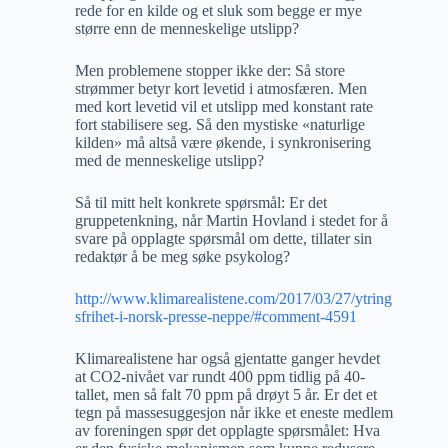
rede for en kilde og et sluk som begge er mye
større enn de menneskelige utslipp?
Men problemene stopper ikke der: Så store
strømmer betyr kort levetid i atmosfæren. Men
med kort levetid vil et utslipp med konstant rate
fort stabilisere seg. Så den mystiske «naturlige
kilden» må altså være økende, i synkronisering
med de menneskelige utslipp?
Så til mitt helt konkrete spørsmål: Er det
gruppetenkning, når Martin Hovland i stedet for å
svare på opplagte spørsmål om dette, tillater sin
redaktør å be meg søke psykolog?
http://www.klimarealistene.com/2017/03/27/ytring
sfrihet-i-norsk-presse-neppe/#comment-4591
Klimarealistene har også gjentatte ganger hevdet
at CO2-nivået var rundt 400 ppm tidlig på 40-
tallet, men så falt 70 ppm på drøyt 5 år. Er det et
tegn på massesuggesjon når ikke et eneste medlem
av foreningen spør det opplagte spørsmålet: Hva