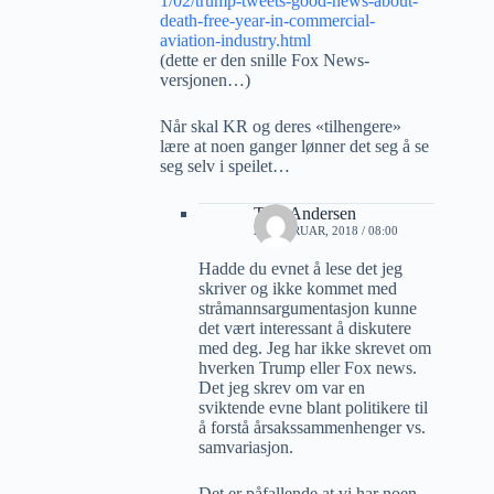
1/02/trump-tweets-good-news-about-
death-free-year-in-commercial-
aviation-industry.html
(dette er den snille Fox News-
versjonen…)
Når skal KR og deres «tilhengere»
lære at noen ganger lønner det seg å se
seg selv i speilet…
Tore Andersen
23 FEBRUAR, 2018 / 08:00
Hadde du evnet å lese det jeg
skriver og ikke kommet med
stråmannsargumentasjon kunne
det vært interessant å diskutere
med deg. Jeg har ikke skrevet om
hverken Trump eller Fox news.
Det jeg skrev om var en
sviktende evne blant politikere til
å forstå årsakssammenhenger vs.
samvariasjon.
Det er påfallende at vi har noen