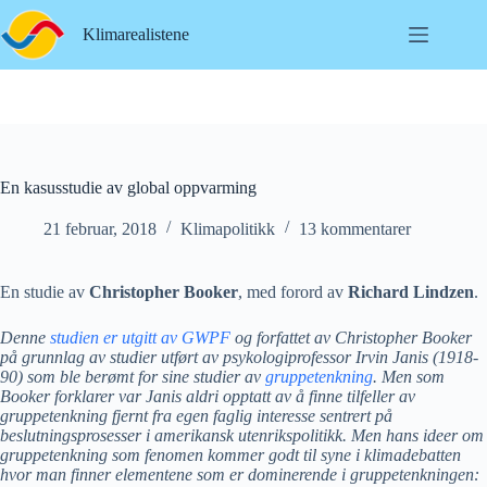
Hopp
til
Klimarealistene
innholdet
En kasusstudie av global oppvarming
21 februar, 2018
Klimapolitikk
13 kommentarer
En studie av
Christopher Booker
, med forord av
Richard Lindzen
.
Denne
studien er utgitt av GWPF
og forfattet av Christopher Booker
på grunnlag av studier utført av psykologiprofessor Irvin Janis (1918-
90) som ble berømt for sine studier av
gruppetenkning
. Men som
Booker forklarer var Janis aldri opptatt av å finne tilfeller av
gruppetenkning fjernt fra egen faglig interesse sentrert på
beslutningsprosesser i amerikansk utenrikspolitikk. Men hans ideer om
gruppetenkning som fenomen kommer godt til syne i klimadebatten
hvor man finner elementene som er dominerende i gruppetenkningen: