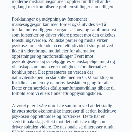
moderne mediasituasjon,men opptrer rundt helt andre
og langt mer kompliserte problemstillinger enn tidligere.
Forklaringer og utdypning av fenomenet
massesuggesjon kan med fordel også utvides ved å
trekke inn overliggende organisasjons- og samfunnsnivå
som forsterker og driver videre presset mot den enkeltes
forestillingsverden. Politiske partier og media virker
psykose-forsterkende på enkeltindividet i stor grad ved
ikke å viderebringe muligheter for alternative
oppfatninger og motforestillinger.Tvert imot
psykologiseres og sykeliggjøres vitenskapelige miljø og
vitenskap som innebærer muligheter for alternative
konklusjoner. Det presenteres en verden der
naturvitenskapen nå står stille med en CO2 konklusjon
for klima som en ny naturlov fastslått en gang for alle.
Dette er en særdeles dårlig samfunnsutvikling tilbake til
forhold som vi ellers finner før opplysningstiden.
Alvoret øker i våre nordiske samfunn ved at det stadig
knyttes sterke økonomiske interesser til at den kollektive
psykosen opprettholdes og forsterkes. Dette har en
sterkt tilbakeslagseffekt mot det politiske miljø som
driver spiralen videre. De nasjonale særinteresser rundt