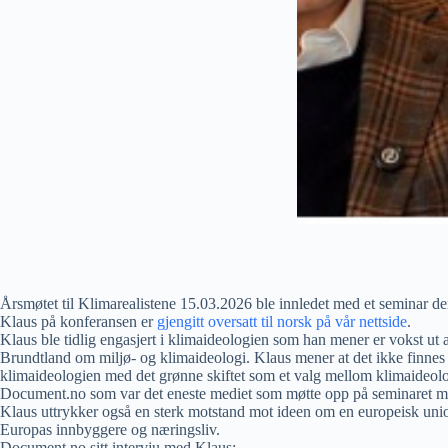
Årsmøtet til Klimarealistene 15.03.2026 ble innledet med et seminar der
Klaus på konferansen er
gjengitt oversatt til norsk på vår nettside
.
Klaus ble tidlig engasjert i klimaideologien som han mener er vokst ut
Brundtland om miljø- og klimaideologi. Klaus mener at det ikke finnes 
klimaideologien med det grønne skiftet som et valg mellom klimaideol
Document.no som var det eneste mediet som møtte opp på seminaret med s
Klaus uttrykker også en sterk motstand mot ideen om en europeisk uni
Europas innbyggere og næringsliv.
Document.no sitt intervju med Klaus: