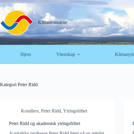
Hopp
til
innholdet
Klimarealistene
Hjem
Vitenskap
Klimanytt
Kategori
Peter Ridd
Korallrev
,
Peter Ridd
,
Ytringsfrihet
Peter Ridd og akademisk ytringsfrihet
Australske professor Peter Ridd fører nå en rettslig