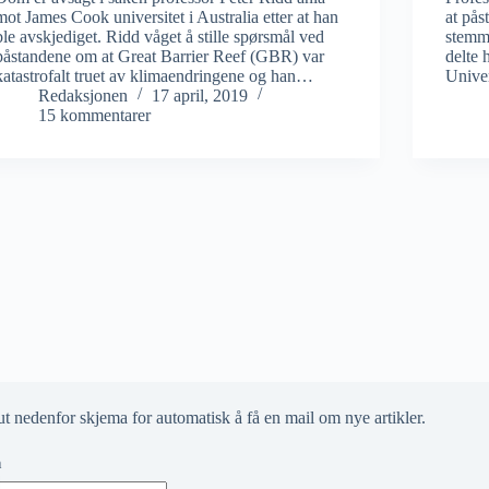
mot James Cook universitet i Australia etter at han
at på
ble avskjediget. Ridd våget å stille spørsmål ved
stemme
påstandene om at Great Barrier Reef (GBR) var
delte 
katastrofalt truet av klimaendringene og han…
Univer
Redaksjonen
17 april, 2019
15 kommentarer
ut nedenfor skjema for automatisk å få en mail om nye artikler.
n