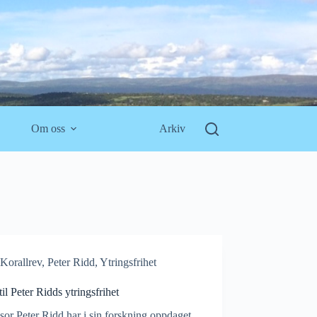
Om oss
Arkiv
Korallrev
,
Peter Ridd
,
Ytringsfrihet
til Peter Ridds ytringsfrihet
sor Peter Ridd har i sin forskning oppdaget