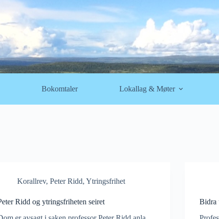
Bokomtaler
Lokallag & Møter
Korallrev
,
Peter Ridd
,
Ytringsfrihet
Peter Ridd og ytringsfriheten seiret
Bidra 
Dom er avsagt i saken professor Peter Ridd anla
Profes