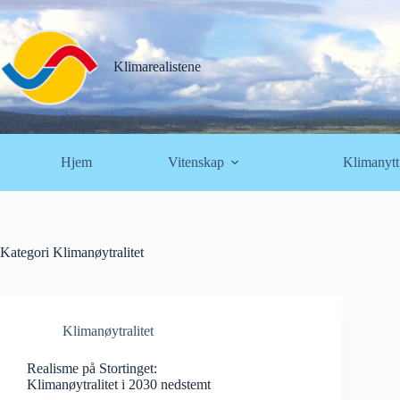
Hopp
til
innholdet
Klimarealistene
Hjem
Vitenskap
Klimanytt
Kategori
Klimanøytralitet
Klimanøytralitet
Realisme på Stortinget:
Klimanøytralitet i 2030 nedstemt