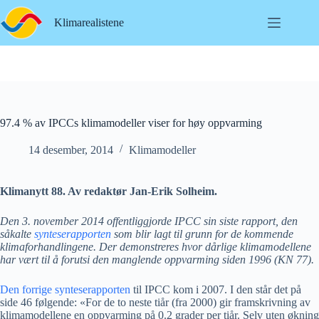
Hopp
til
Klimarealistene
innholdet
97.4 % av IPCCs klimamodeller viser for høy oppvarming
14 desember, 2014
Klimamodeller
Klimanytt 88. Av redaktør Jan-Erik Solheim.
Den 3. november 2014 offentliggjorde IPCC sin siste rapport, den
såkalte
synteserapporten
som blir lagt til grunn for de kommende
klimaforhandlingene. Der demonstreres hvor dårlige klimamodellene
har vært til å forutsi den manglende oppvarming siden 1996 (KN 77).
Den forrige synteserapporten
til IPCC kom i 2007. I den står det på
side 46 følgende: «For de to neste tiår (fra 2000) gir framskrivning av
klimamodellene en oppvarming på 0.2 grader per tiår. Selv uten økning