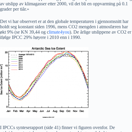
av utslipp av klimagasser etter 2000, vil det bli en oppvarming på 0.1
grader per tiår.»
Det vi har observert er at den globale temperaturen i gjennomsnitt har
holdt seg konstant siden 1996, mens CO2 mengden i atmosfæren har
økt 9% (se KN 39,44 og c
limate4you
). De årlige utslippene av CO2 er
ifølge IPCC 29% høyere i 2010 enn i 1990.
I IPCCs synteserapport (side 41) finner vi figuren ovenfor. De