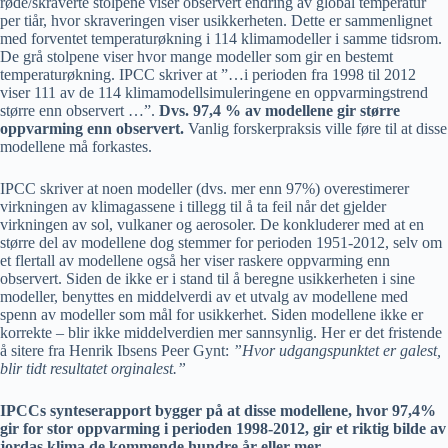
røde/skraverte stolpene viser observert endring av global temperatur
per tiår, hvor skraveringen viser usikkerheten. Dette er sammenlignet
med forventet temperaturøkning i 114 klimamodeller i samme tidsrom.
De grå stolpene viser hvor mange modeller som gir en bestemt
temperaturøkning. IPCC skriver at ”…i perioden fra 1998 til 2012
viser 111 av de 114 klimamodellsimuleringene en oppvarmingstrend
større enn observert …”.
Dvs. 97,4 % av modellene gir større
oppvarming enn observert.
Vanlig forskerpraksis ville føre til at disse
modellene må forkastes.
IPCC skriver at noen modeller (dvs. mer enn 97%) overestimerer
virkningen av klimagassene i tillegg til å ta feil når det gjelder
virkningen av sol, vulkaner og aerosoler. De konkluderer med at en
større del av modellene dog stemmer for perioden 1951-2012, selv om
et flertall av modellene også her viser raskere oppvarming enn
observert. Siden de ikke er i stand til å beregne usikkerheten i sine
modeller, benyttes en middelverdi av et utvalg av modellene med
spenn av modeller som mål for usikkerhet. Siden modellene ikke er
korrekte – blir ikke middelverdien mer sannsynlig. Her er det fristende
å sitere fra Henrik Ibsens Peer Gynt:
”Hvor udgangspunktet er galest,
blir tidt resultatet orginalest.”
IPCCs synteserapport bygger på at disse modellene, hvor 97,4%
gir for stor oppvarming i perioden 1998-2012, gir et riktig bilde av
jordas klima de kommende hundre år eller mer.