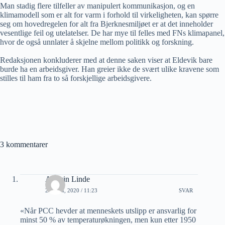
Man stadig flere tilfeller av manipulert kommunikasjon, og en
klimamodell som er alt for varm i forhold til virkeligheten, kan spørre
seg om hovedregelen for alt fra Bjerknesmiljøet er at det inneholder
vesentlige feil og utelatelser. De har mye til felles med FNs klimapanel,
hvor de også unnlater å skjelne mellom politikk og forskning.
Redaksjonen konkluderer med at denne saken viser at Eldevik bare
burde ha en arbeidsgiver. Han greier ikke de svært ulike kravene som
stilles til ham fra to så forskjellige arbeidsgivere.
3 kommentarer
Audvin Linde
23 JULI, 2020 / 11:23
SVAR
«Når PCC hevder at menneskets utslipp er ansvarlig for
minst 50 % av temperaturøkningen, men kun etter 1950