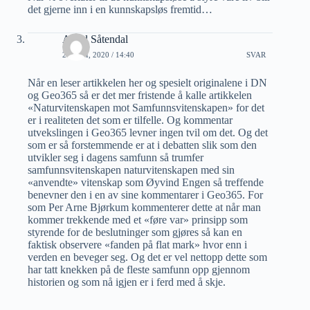
det gjerne inn i en kunnskapsløs fremtid…
Arvid Såtendal
25 JULI, 2020 / 14:40
SVAR
Når en leser artikkelen her og spesielt originalene i DN
og Geo365 så er det mer fristende å kalle artikkelen
«Naturvitenskapen mot Samfunnsvitenskapen» for det
er i realiteten det som er tilfelle. Og kommentar
utvekslingen i Geo365 levner ingen tvil om det. Og det
som er så forstemmende er at i debatten slik som den
utvikler seg i dagens samfunn så trumfer
samfunnsvitenskapen naturvitenskapen med sin
«anvendte» vitenskap som Øyvind Engen så treffende
benevner den i en av sine kommentarer i Geo365. For
som Per Arne Bjørkum kommenterer dette at når man
kommer trekkende med et «føre var» prinsipp som
styrende for de beslutninger som gjøres så kan en
faktisk observere «fanden på flat mark» hvor enn i
verden en beveger seg. Og det er vel nettopp dette som
har tatt knekken på de fleste samfunn opp gjennom
historien og som nå igjen er i ferd med å skje.