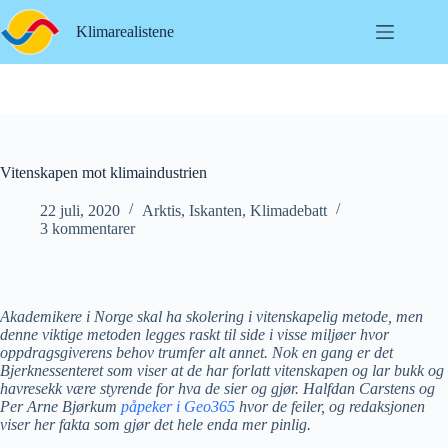
Hopp
til
Klimarealistene
innholdet
Vitenskapen mot klimaindustrien
22 juli, 2020
Arktis
,
Iskanten
,
Klimadebatt
3 kommentarer
Akademikere i Norge skal ha skolering i vitenskapelig metode, men
denne viktige metoden legges raskt til side i visse miljøer hvor
oppdragsgiverens behov trumfer alt annet. Nok en gang er det
Bjerknessenteret som viser at de har forlatt vitenskapen og lar bukk og
havresekk være styrende for hva de sier og gjør.
Halfdan Carstens og
Per Arne Bjørkum
påpeker i Geo365
hvor de feiler, og redaksjonen
viser her fakta som gjør det hele enda mer pinlig.