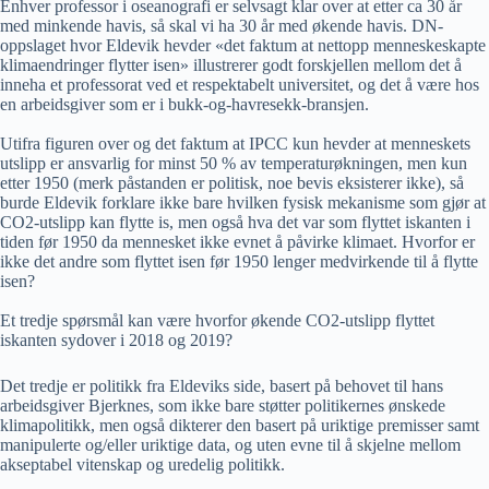
Enhver professor i oseanografi er selvsagt klar over at etter ca 30 år
med minkende havis, så skal vi ha 30 år med økende havis. DN-
oppslaget hvor Eldevik hevder «det faktum at nettopp menneskeskapte
klimaendringer flytter isen» illustrerer godt forskjellen mellom det å
inneha et professorat ved et respektabelt universitet, og det å være hos
en arbeidsgiver som er i bukk-og-havresekk-bransjen.
Utifra figuren over og det faktum at IPCC kun hevder at menneskets
utslipp er ansvarlig for minst 50 % av temperaturøkningen, men kun
etter 1950 (merk påstanden er politisk, noe bevis eksisterer ikke), så
burde Eldevik forklare ikke bare hvilken fysisk mekanisme som gjør at
CO2-utslipp kan flytte is, men også hva det var som flyttet iskanten i
tiden før 1950 da mennesket ikke evnet å påvirke klimaet. Hvorfor er
ikke det andre som flyttet isen før 1950 lenger medvirkende til å flytte
isen?
Et tredje spørsmål kan være hvorfor økende CO2-utslipp flyttet
iskanten sydover i 2018 og 2019?
Det tredje er politikk fra Eldeviks side, basert på behovet til hans
arbeidsgiver Bjerknes, som ikke bare støtter politikernes ønskede
klimapolitikk, men også dikterer den basert på uriktige premisser samt
manipulerte og/eller uriktige data, og uten evne til å skjelne mellom
akseptabel vitenskap og uredelig politikk.