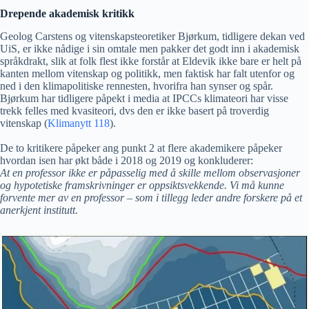
Drepende akademisk kritikk
Geolog Carstens og vitenskapsteoretiker Bjørkum, tidligere dekan ved
UiS, er ikke nådige i sin omtale men pakker det godt inn i akademisk
språkdrakt, slik at folk flest ikke forstår at Eldevik ikke bare er helt på
kanten mellom vitenskap og politikk, men faktisk har falt utenfor og
ned i den klimapolitiske rennesten, hvorifra han synser og spår.
Bjørkum har tidligere påpekt i media at IPCCs klimateori har visse
trekk felles med kvasiteori, dvs den er ikke basert på troverdig
vitenskap (
Klimanytt 118
).
De to kritikere påpeker ang punkt 2 at flere akademikere påpeker
hvordan isen har økt både i 2018 og 2019 og konkluderer:
At en professor ikke er påpasselig med å skille mellom observasjoner
og hypotetiske framskrivninger er oppsiktsvekkende. Vi må kunne
forvente mer av en professor – som i tillegg leder andre forskere på et
anerkjent institutt.