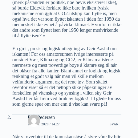
(merk påstanden er politisk, noe bevis eksisterer ikke),
så burde Eldevik forklare ikke bare hvilken fysisk
mekanisme som gjør at CO2-utslipp kan flytte is, men
også hva det var som flyttet iskanten i tiden før 1950 da
mennesket ikke evnet å påvirke klimaet. Hvorfor er ikke
det andre som flyttet isen før 1950 lenger medvirkende
til å flytte isen? «
En grei , presis og logisk utlegning av Geir Aaslid om
iskanten! For oss amatører,men ivrige interesserte på
området Vær, Klima og og CO2, er Klimarealistene
nærmeste og mest troverdige bøye å klamre seg til når
det blåser fra alle kanter. Blant annet er logikk og logisk
tenkning et godt valg når man vil skille mellom
velfunderte argument og det rene tøv. Som sitatet
ovenfor viser så er det nettopp slike påpekninger av
forskellen på vitenskap og synsing i villen sky Geir
Aaslid her får frem ved bruk av logikk! Til glede for oss
som gjerne spør om mer enn ti vise kan svare på!
Erik Pedersen
25 JULI, 2020 / 14:27
SVAR
Når vi overlater til de kunnskapsløse å styre våre liv blir