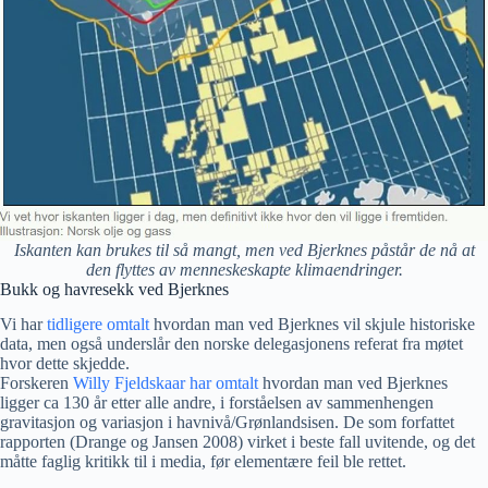
Iskanten kan brukes til så mangt, men ved Bjerknes påstår de nå at
den flyttes av menneskeskapte klimaendringer.
Bukk og havresekk ved Bjerknes
Vi har
tidligere omtalt
hvordan man ved Bjerknes vil skjule historiske
data, men også underslår den norske delegasjonens referat fra møtet
hvor dette skjedde.
Forskeren
Willy Fjeldskaar har omtalt
hvordan man ved Bjerknes
ligger ca 130 år etter alle andre, i forståelsen av sammenhengen
gravitasjon og variasjon i havnivå/Grønlandsisen. De som forfattet
rapporten (Drange og Jansen 2008) virket i beste fall uvitende, og det
måtte faglig kritikk til i media, før elementære feil ble rettet.