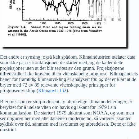
Det andre er synsing, også kalt spådom. Klimaindustrien utelater data
som ikke passer konklusjonen de starter med, og de kaller dette
projeksjoner uten at det blir seriøst av den grunn. Projeksjonene
tilfredsstiller ikke kravene til en vitenskapelig prognose. Klimapanelets
baner for framtidig klimautvikling er analysert før. og det er klart at de
bryter med 72 av 89 relevante vitenskapelige prinsipper for
prognoseutvikling (
Klimanytt 152
).
Bjerknes som er storprodusent av ubrukelige klimamodelleringer, er
beryktet for å utelate viten om havis og iskant før 1979 i sin
kommunikasjon. De starter i 1979 akkurat som NOAA, og som man
ser i figuren her med alle dataene i moderne tid, så varierer iskanten
syklisk over tid, sammen med isvolumet og utbredelsen. Dette er ikke
omstridt.