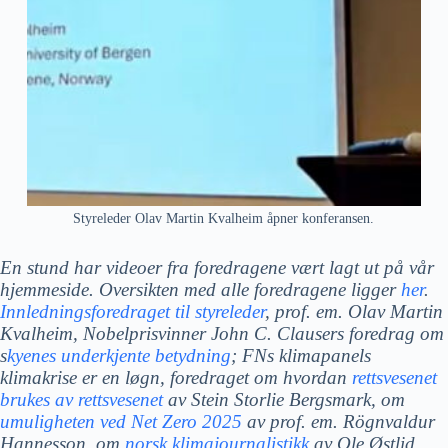
Styreleder Olav Martin Kvalheim åpner konferansen.
En stund har videoer fra foredragene vært lagt ut på vår
hjemmeside. Oversikten med alle foredragene ligger
her
.
Innledningsforedraget til styreleder
, prof. em. Olav Martin
Kvalheim, Nobelprisvinner John C. Clausers foredrag om
s
kyenes underkjente betydning
; FNs klimapanels
klimakrise er en løgn, foredraget om hvordan
rettsvesenet
brukes av rettsvesenet
av Stein Storlie Bergsmark, om
umuligheten ved Net Zero 2025
av prof. em. Rögnvaldur
Hannesson, om
norsk klimajournalistikk
av Ole Østlid