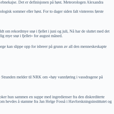
Kebnekajse. Det er definisjonen på høst. Meteorologen Alexandra
rologisk sommer eller høst. For to dager siden falt vinterens første
ldt om rekordmye snø i fjellet i juni og juli, Nå har de sluttet med det
lig mye snø i fjellet» for august måned.
orge kan slippe opp for isbreer på grunn av all den menneskeskapte
e Stranden melder til NRK om «høy vannføring i vassdragene på
koker hun sammen en suppe med ingredienser fra den diskrediterte
om hevdes å stamme fra Jan Helge Fosså i Havforskningsinstittutet og