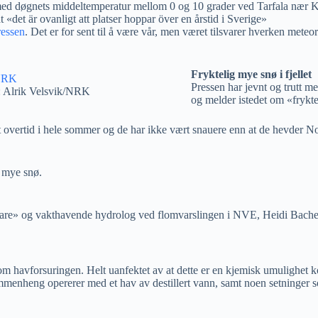
ad med døgnets middeltemperatur mellom 0 og 10 grader ved Tarfala nær 
det är ovanligt att platser hoppar över en årstid i Sverige»
ressen
. Det er for sent til å være vår, men været tilsvarer hverken meteo
Fryktelig mye snø i fjellet
Pressen har jevnt og trutt me
: Alrik Velsvik/NRK
og melder istedet om «frykte
t overtid i hele sommer og de har ikke vært snauere enn at de hevder N
 mye snø.
mfare» og vakthavende hydrolog ved flomvarslingen i NVE, Heidi Bach
om havforsuringen. Helt uanfektet av at dette er en kjemisk umulighet 
enheng opererer med et hav av destillert vann, samt noen setninger s