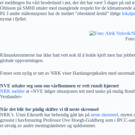
er meldingen fra vårt broderland i øst, der det har vært 5 dager på r
Ohlsson på SMHI uttaler med manglende respekt for de klimatroende at «
På 3 andre målestasjoner har de innført ”obestämd årstid” ifølge
lokalp
nysnø i fjellet.
Foto
Klimaskremmerne har ikke hatt vett nok til å holde kjeft men har jobbe
globale oppvarmingen.
Fotoet som nylig er tatt av NRK viser Hardangerjøkulen med unormalt
NVE uttaler seg som om vårflommen er rett rundt hjørnet
NRK melder
at «NVE følger situasjonen tett med tanke på mulig flo
Vestlandet»
Når det blir for pinlig skifter vi til neste skremsel
NRK’s Unni Eikeseth har behendig gått løs på
neste skremsel
, myten 
grossist i havforsuring Professor Ove Hoegh-Guldberg som i IPCC-samm
et utvalg av andre meningsløsheter og spådommer.