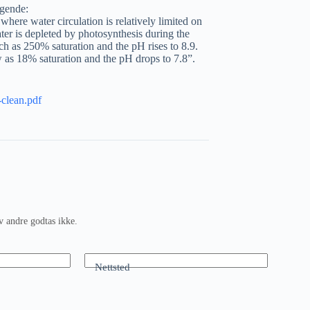
lgende:
here water circulation is relatively limited on
ter is depleted by photosynthesis during the
ch as 250% saturation and the pH rises to 8.9.
w as 18% saturation and the pH drops to 7.8”.
-clean.pdf
v andre godtas ikke.
Nettsted