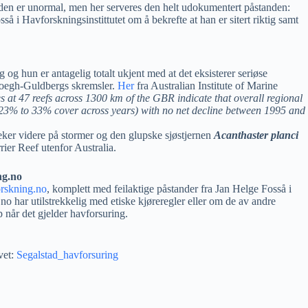
tanden er unormal, men her serveres den helt udokumentert påstanden:
så i Havforskningsinstittutet om å bekrefte at han er sitert riktig samt
g og hun er antagelig totalt ukjent med at det eksisterer seriøse
 Hoegh-Guldbergs skremsler.
Her
fra Australian Institute of Marine
es at 47 reefs across 1300 km of the GBR indicate that overall regional
23% to 33% cover across years) with no net decline between 1995 and
ker videre på stormer og den glupske sjøstjernen
Acanthaster planci
ier Reef utenfor Australia.
ng.no
orskning.no
, komplett med feilaktige påstander fra Jan Helge Fosså i
no har utilstrekkelig med etiske kjøreregler eller om de av andre
 når det gjelder havforsuring.
vet:
Segalstad_havforsuring