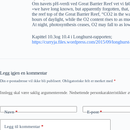
Om havets pH-verdi ved Great Barrier Reef vet vi fø
«we have long known, but apparently forgotten, that, w
the reef top of the Great Barrier Reef, “CO2 in the wa
hours of daylight, while the O2 content rises to as mu
At night, photosynthesis ceases, O2 may fall to as lo
Kapittel 10.3og 10.4 i Longhurst-rapporten;
https://curryja.files.wordpress.com/2015/09/longhurst
Legg igjen en kommentar
Din e-postadresse vil ikke bli publisert.
Obligatoriske felt er merket med
*
Innlegg skal være saklig argumenterende. Nedsettende personkarakteristikker a
Navn
*
E-post
*
Legg til kommentar
*