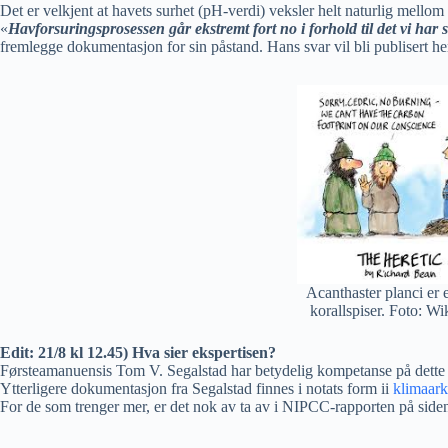
Det er velkjent at havets surhet (pH-verdi) veksler helt naturlig mello
«
Havforsuringsprosessen går ekstremt fort no i forhold til det vi har s
fremlegge dokumentasjon for sin påstand. Hans svar vil bli publisert he
Acanthaster planci er 
korallspiser. Foto: Wi
Edit: 21/8 kl 12.45) Hva sier ekspertisen?
Førsteamanuensis Tom V. Segalstad har betydelig kompetanse på dette fe
Ytterligere dokumentasjon fra Segalstad finnes i notats form ii
klimaark
For de som trenger mer, er det nok av ta av i NIPCC-rapporten på sid