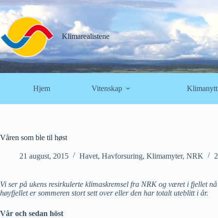
Hopp
til
innholdet
Klimarealistene
Hjem
Vitenskap
Klimanytt
Våren som ble til høst
21 august, 2015
Havet
,
Havforsuring
,
Klimamyter
,
NRK
2
Vi ser på ukens resirkulerte klimaskremsel fra NRK og været i fjellet
høyfjellet er sommeren stort sett over eller den har totalt uteblitt i år.
Vår och sedan höst