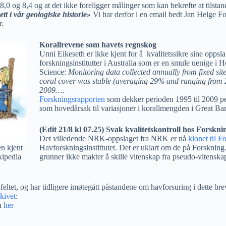
m 8,0 og 8,4 og at det ikke foreligger målinger som kan bekrefte at tils
ett i vår geologiske historie»
Vi har derfor i en email bedt Jan Helge Fos
r.
Korallrevene som havets regnskog
Unni Eikeseth er ikke kjent for å kvalitetssikre sine oppsla
forskningsinstitutter i Australia som er en smule uenige i
Science:
Monitoring data collected annually from fixed sit
coral cover was stable (averaging 29% and ranging from 
2009….
Forskningsrapporten
som dekker perioden 1995 til 2009 pe
som hovedårsak til variasjoner i korallmengden i Great Barr
(Edit 21/8 kl 07.25) Svak kvalitetskontroll hos Forskni
Det villedende NRK-oppslaget fra NRK er nå
klonet til F
en kjent
Havforskningsinstittutet. Det er uklart om de på Forskning.
kipedia
grunner ikke makter å skille vitenskap fra pseudo-vitenskap
ltet, og har tidligere imøtegått påstandene om havforsuring i dette bre
kivet
:
en
her