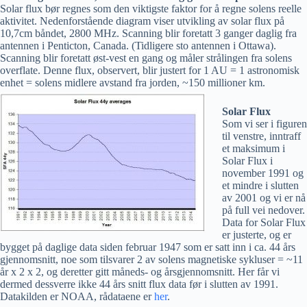
Solar flux bør regnes som den viktigste faktor for å regne solens reelle
aktivitet. Nedenforstående diagram viser utvikling av solar flux på
10,7cm båndet, 2800 MHz. Scanning blir foretatt 3 ganger daglig fra
antennen i Penticton, Canada. (Tidligere sto antennen i Ottawa).
Scanning blir foretatt øst-vest en gang og måler strålingen fra solens
overflate. Denne flux, observert, blir justert for 1 AU = 1 astronomisk
enhet = solens midlere avstand fra jorden, ~150 millioner km.
Solar Flux
Som vi ser i figuren
til venstre, inntraff
et maksimum i
Solar Flux i
november 1991 og
et mindre i slutten
av 2001 og vi er nå
på full vei nedover.
Data for Solar Flux
er justerte, og er
bygget på daglige data siden februar 1947 som er satt inn i ca. 44 års
gjennomsnitt, noe som tilsvarer 2 av solens magnetiske sykluser = ~11
år x 2 x 2, og deretter gitt måneds- og årsgjennomsnitt. Her får vi
dermed dessverre ikke 44 års snitt flux data før i slutten av 1991.
Datakilden er NOAA, rådataene er
her
.