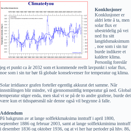
Konklusjoner
Konklusjoner er
aldri lette å ta, men
solar flux er
ubestridelig på vei
ned fra sitt
langtidsmaksimum
, noe som i sin tur
burde indikere et
kaldere klima.
Personlig foreslår
jeg et punkt ca år 2032 som et kommende reellt lavpunkt i solar flux,
noe som i sin tur bør få globale konsekvenser for temperatur og klima.
Solar irridiance grafen forteller egentlig akkurat det samme. Når
innstrålingen blir mindre, vil gjennomsnittlig temperatur gå ned. Global
temperatur stiger enda, men skal vi se på de to andre grafene, burde det
være kun et tidsspørsmål når denne også vil begynne å falle.
Addendum
På bakgrunn av at lange solflekkmaksima inntraff i april 1800,
september 1886 og februar 2003, samt at lange solflekkminima inntraff
i desember 1836 og oktober 1936, og at vi her har perioder på hhv. 86,