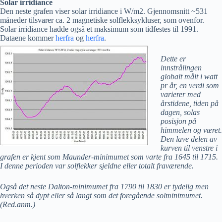
Solar irridiance
Den neste grafen viser solar irridiance i W/m2. Gjennomsnitt ~531
måneder tilsvarer ca. 2 magnetiske solflekksykluser, som ovenfor.
Solar irridiance hadde også et maksimum som tidfestes til 1991.
Dataene kommer
herfra
og
herfra
.
Dette er
innstrålingen
globalt målt i watt
pr år, en verdi som
varierer med
årstidene, tiden på
dagen, solas
posisjon på
himmelen og været.
Den lave delen av
kurven til venstre i
grafen er kjent som Maunder-minimumet som varte fra 1645 til 1715.
I denne perioden var solflekker sjeldne eller totalt fraværende.
Også det neste Dalton-minimumet fra 1790 til 1830 er tydelig men
hverken så dypt eller så langt som det foregående solminimumet.
(Red.anm.)