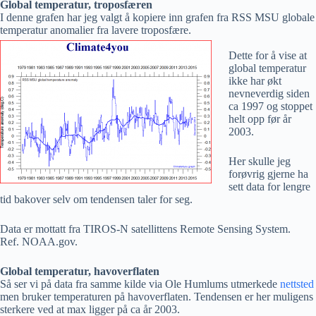
Global temperatur, troposfæren
I denne grafen har jeg valgt å kopiere inn grafen fra RSS MSU globale
temperatur anomalier fra lavere troposfære.
Dette for å vise at
global temperatur
ikke har økt
nevneverdig siden
ca 1997 og stoppet
helt opp før år
2003.
Her skulle jeg
forøvrig gjerne ha
sett data for lengre
tid bakover selv om tendensen taler for seg.
Data er mottatt fra TIROS-N satellittens Remote Sensing System.
Ref. NOAA.gov.
Global temperatur, havoverflaten
Så ser vi på data fra samme kilde via Ole Humlums utmerkede
nettsted
men bruker temperaturen på havoverflaten. Tendensen er her muligens
sterkere ved at max ligger på ca år 2003.