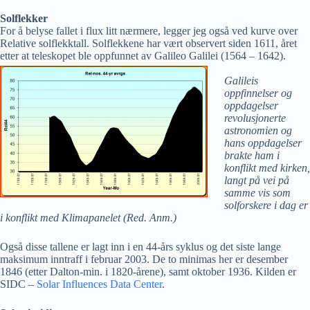
Solflekker
For å belyse fallet i flux litt nærmere, legger jeg også ved kurve over
Relative solflekktall. Solflekkene har vært observert siden 1611, året
etter at teleskopet ble oppfunnet av Galileo Galilei (1564 – 1642).
Galileis
oppfinnelser og
oppdagelser
revolusjonerte
astronomien og
hans oppdagelser
brakte ham i
konflikt med kirken,
langt på vei på
samme vis som
solforskere i dag er
i konflikt med Klimapanelet (Red. Anm.)
Også disse tallene er lagt inn i en 44-års syklus og det siste lange
maksimum inntraff i februar 2003. De to minimas her er desember
1846 (etter Dalton-min. i 1820-årene), samt oktober 1936. Kilden er
SIDC –
Solar Influences Data Center
.