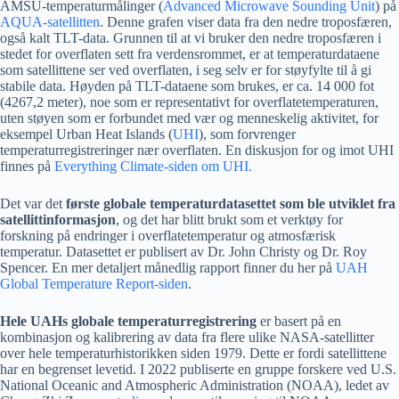
AMSU-temperaturmålinger (
Advanced Microwave Sounding Unit
) på
AQUA-satellitten
. Denne grafen viser data fra den nedre troposfæren,
også kalt TLT-data. Grunnen til at vi bruker den nedre troposfæren i
stedet for overflaten sett fra verdensrommet, er at temperaturdataene
som satellittene ser ved overflaten, i seg selv er for støyfylte til å gi
stabile data. Høyden på TLT-dataene som brukes, er ca. 14 000 fot
(4267,2 meter), noe som er representativt for overflatetemperaturen,
uten støyen som er forbundet med vær og menneskelig aktivitet, for
eksempel Urban Heat Islands (
UHI
), som forvrenger
temperaturregistreringer nær overflaten. En diskusjon for og imot UHI
finnes på
Everything Climate-siden om UHI.
Det var det
første globale temperaturdatasettet som ble utviklet fra
satellittinformasjon
, og det har blitt brukt som et verktøy for
forskning på endringer i overflatetemperatur og atmosfærisk
temperatur. Datasettet er publisert av Dr. John Christy og Dr. Roy
Spencer. En mer detaljert månedlig rapport finner du her på
UAH
Global Temperature Report-siden
.
Hele UAHs globale temperaturregistrering
er basert på en
kombinasjon og kalibrering av data fra flere ulike NASA-satellitter
over hele temperaturhistorikken siden 1979. Dette er fordi satellittene
har en begrenset levetid. I 2022 publiserte en gruppe forskere ved U.S.
National Oceanic and Atmospheric Administration (NOAA), ledet av