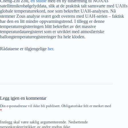
Cheng-Zhi Zou,
en studie
med en ny tilnærming til NOAAs
satellittmikrobølgelyddata, slik at de praktisk talt samsvarte med UAHs
globale temperaturrekord, noe som bekreftet UAH-analysen. Nå
stemmer Zous analyse svært godt overens med UAH-serien – faktisk
har den en litt mindre oppvarmingstrend. I tillegg er denne
temperaturregistreringen blitt bekreftet av det massive
temperaturdataregisteret som er utviklet med atmosfæriske
ballongtemperaturregistreringer fra hele kloden.
Rådataene er tilgjengelige
her
.
Legg igjen en kommentar
Din e-postadresse vil ikke bli publisert.
Obligatoriske felt er merket med
*
Innlegg skal være saklig argumenterende. Nedsettende
personkarakteristikker av andre godtas ikke.