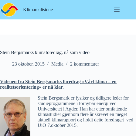
Hopp
til
Klimarealistene
innholdet
Stein Bergsmarks klimaforedrag, nå som video
23 oktober, 2015
Media
2 kommentarer
Videoen fra Stein Bergsmarks foredrag «Vårt klima – en
realitetsorientering» er nå klar.
Stein Bergsmark er fysiker og tidligere leder for
studieprogrammene i fornybar energi ved
Universitetet i Agder. Han har etter omfattende
klimastudier gjennom flere år skrevet en meget
aktuell klimarapport og holdt dette foredraget ved
UiO 7.oktober 2015.