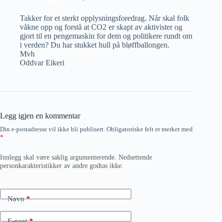
Takker for et sterkt opplysningsforedrag. Når skal folk
våkne opp og forstå at CO2 er skapt av aktivister og
gjort til en pengemaskin for dem og politikere rundt om
i verden? Du har stukket hull på bløffballongen.
Mvh
Oddvar Eikeri
Legg igjen en kommentar
Din e-postadresse vil ikke bli publisert.
Obligatoriske felt er merket med
*
Innlegg skal være saklig argumenterende. Nedsettende
personkarakteristikker av andre godtas ikke.
Navn
*
E-post
*