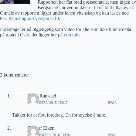
Rapporten har fått bred presseomtale, men ingen av
Bergsmarks hovedpunkter er til nå blitt tilbakevist.
Omtale av rapporten ligger under fanen vitenskap og kan lastes ned
her:
Klimarapport versjon G10
.
Foredraget er nå tilgjengelig som video for alle som ikke kunne delta
på møtet i Oslo, det ligger her på
you tube
2 kommentarer
Bjørn Ramstad
23 OKTOBER, 2015 / 22:17
SVAR
Takker for et flott foredrag. En fornøyelse å høre.
Oddvar Eikeri
30 NOVEMBER, 2016 / 13:54
SVAR