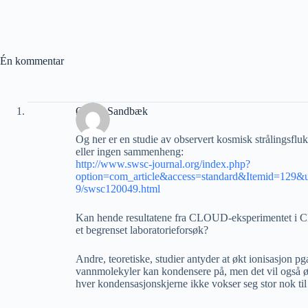
Én kommentar
Ørnulf Sandbæk
Og her er en studie av observert kosmisk strålingsfl
eller ingen sammenheng:
http://www.swsc-journal.org/index.php?
option=com_article&access=standard&Itemid=129&url
9/swsc120049.html
Kan hende resultatene fra CLOUD-eksperimentet i C
et begrenset laboratorieforsøk?
Andre, teoretiske, studier antyder at økt ionisasjon p
vannmolekyler kan kondensere på, men det vil også 
hver kondensasjonskjerne ikke vokser seg stor nok til 