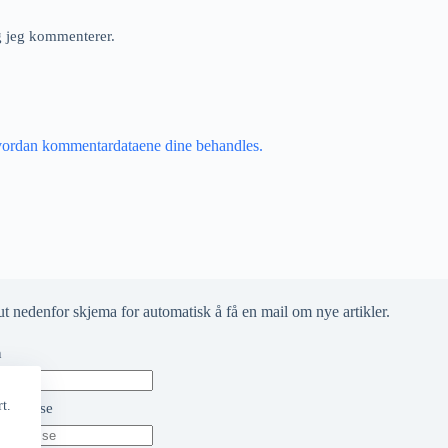
ng jeg kommenterer.
vordan kommentardataene dine behandles.
ut nedenfor skjema for automatisk å få en mail om nye artikler.
n
t.
t adresse