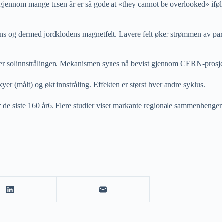
gjennom mange tusen år er så gode at «they cannot be overlooked» if
s og dermed jordklodens magnetfelt. Lavere felt øker strømmen av partik
userer solinnstrålingen. Mekanismen synes nå bevist gjennom CERN-pros
er (målt) og økt innstråling. Effekten er størst hver andre syklus.
er de siste 160 år6. Flere studier viser markante regionale sammenhenger