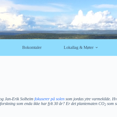
Bokomtaler
Lokallag & Møter
d og Jan-Erik Solheim
fokuserer på solen
som jordas ytre varmekilde. Hve
aforskning som enda ikke har fylt 30 år? Er det plantematen CO
som sty
2