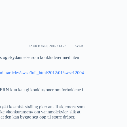
22 OKTOBER, 2015 / 13:28
SVAR
uks og skydannelse som konkluderer med liten
=/articles/swsc/full_html/2012/01/swsc12004
ERN kun kan gi konklusjoner om forholdene i
ga økt kosmisk stråling øker antall «kjerner» som
øke «konkuransen» om vannmolekyler, slik at
at den kan bygge seg opp til større dråper.