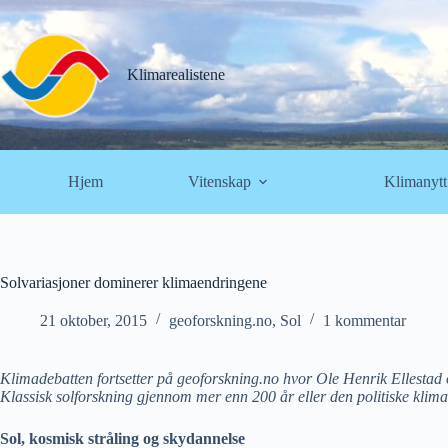
Hopp
til
innholdet
Klimarealistene
Hjem
Vitenskap
Klimanytt
Solvariasjoner dominerer klimaendringene
21 oktober, 2015
geoforskning.no
,
Sol
1 kommentar
Klimadebatten fortsetter på geoforskning.no hvor Ole Henrik Ellesta
Klassisk solforskning gjennom mer enn 200 år eller den politiske klim
Sol, kosmisk stråling og skydannelse