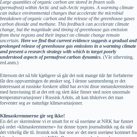
Large quantities of organic carbon are stored in frozen soils
(permafrost) within Arctic and sub-Arctic regions. A warming climate
can induce environmental changes that accelerate the microbial
breakdown of organic carbon and the release of the greenhouse gases
carbon dioxide and methane. This feedback can accelerate climate
change, but the magnitude and timing of greenhouse gas emission
from these regions and their impact on climate change remain
uncertain.
Here we find that current evidence suggests a gradual and
prolonged release of greenhouse gas emissions in a warming climate
and present a research strategy with which to target poorly
understood aspects of permafrost carbon dynamics
.
(Vår uthevning,
red.anm.)
Ettersom det nå blir kjøligere så går det nok mange tiår før forfatterne
får den oppvarmingen de ønsker seg, I denne sammenheng er det
interessant at russiske forskere alltid har avvist disse metanskremslene
med henvisning til at det rett og slett ikke finner sted noen unormale
temperaturvariasjoner i Russisk Arktis, alt kan tilskrives det man
forventer seg av naturlige klimavariasjoner.
Klimaskremmerne gir seg ikke!
En del av skremslene vi er utsatt for er så useriøse at NRK har funnet
på ordet «klimaskremmerne» for denne typen journalistikk og da står
det virkelig ille til. Ironisk nok har noe av det mest useriøse kommet fra