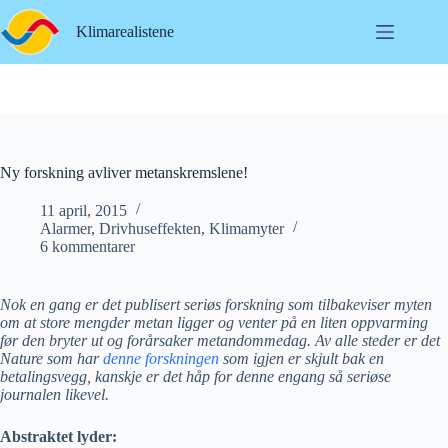
Hopp
til
Klimarealistene
innholdet
Ny forskning avliver metanskremslene!
11 april, 2015
Alarmer
,
Drivhuseffekten
,
Klimamyter
6 kommentarer
Nok en gang er det publisert seriøs forskning som tilbakeviser myten
om at store mengder metan ligger og venter på en liten oppvarming
før den bryter ut og forårsaker metandommedag. Av alle steder er det
Nature som har
denne forskningen
som igjen er skjult bak en
betalingsvegg, kanskje er det håp for denne engang så seriøse
journalen likevel.
Abstraktet lyder: