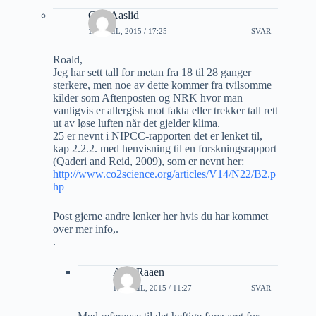
Geir Aaslid
11 APRIL, 2015 / 17:25
SVAR
Roald,
Jeg har sett tall for metan fra 18 til 28 ganger
sterkere, men noe av dette kommer fra tvilsomme
kilder som Aftenposten og NRK hvor man
vanligvis er allergisk mot fakta eller trekker tall rett
ut av løse luften når det gjelder klima.
25 er nevnt i NIPCC-rapporten det er lenket til,
kap 2.2.2. med henvisning til en forskningsrapport
(Qaderi and Reid, 2009), som er nevnt her:
http://www.co2science.org/articles/V14/N22/B2.p
hp
Post gjerne andre lenker her hvis du har kommet
over mer info,.
.
A M Raaen
12 APRIL, 2015 / 11:27
SVAR