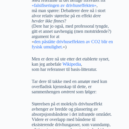
Med referanse til det heftige forsvaret for
«falsifiseringen av drivhuseffekten»
,
må man spørre: Debatterer dere nå i stort
alvor relativ størrelse på en effekt
dere
hevder ikke finnes
?
(Dere har jo også, med professoral tyngde,
gitt et annet uavhengig (men motstridende?)
argument for at
«
den påståtte drivhuseffekten av CO2 blir en
fysisk umulighet.
»)
Men er dere nå ute etter det etablerte synet,
kan jeg anbefale
Wikipedia
,
som har referanser til basis-litteratur.
Tar dere til takke med en amatør med kun
overfladisk kjennskap til dette, er
sammenhengen
omtrent
som følger:
Størrelsen på et molekyls drivhuseffekt
avhenger av bredde og plassering av
absorpsjonsbåndene i det infrarøde området.
Videre er overlapp med båndene til
eksisterende drivhusgasser, som vanndamp,