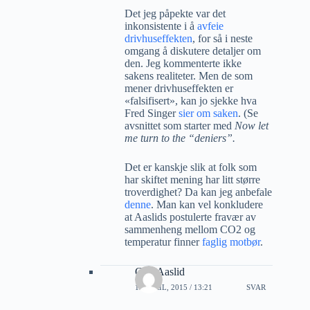
Det jeg påpekte var det
inkonsistente i å
avfeie
drivhuseffekten
, for så i neste
omgang å diskutere detaljer om
den. Jeg kommenterte ikke
sakens realiteter. Men de som
mener drivhuseffekten er
«falsifisert», kan jo sjekke hva
Fred Singer
sier om saken
. (Se
avsnittet som starter med
Now let
me turn to the “deniers”.
Det er kanskje slik at folk som
har skiftet mening har litt større
troverdighet? Da kan jeg anbefale
denne
. Man kan vel konkludere
at Aaslids postulerte fravær av
sammenheng mellom CO2 og
temperatur finner
faglig motbør
.
Geir Aaslid
12 APRIL, 2015 / 13:21
SVAR