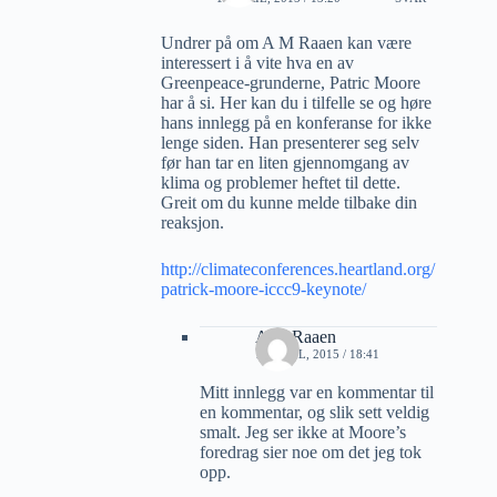
Undrer på om A M Raaen kan være
interessert i å vite hva en av
Greenpeace-grunderne, Patric Moore
har å si. Her kan du i tilfelle se og høre
hans innlegg på en konferanse for ikke
lenge siden. Han presenterer seg selv
før han tar en liten gjennomgang av
klima og problemer heftet til dette.
Greit om du kunne melde tilbake din
reaksjon.
http://climateconferences.heartland.org/
patrick-moore-iccc9-keynote/
A M Raaen
17 APRIL, 2015 / 18:41
Mitt innlegg var en kommentar til
en kommentar, og slik sett veldig
smalt. Jeg ser ikke at Moore’s
foredrag sier noe om det jeg tok
opp.