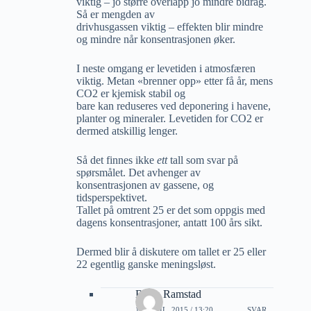
viktig – jo større overlapp jo mindre bidrag.
Så er mengden av
drivhusgassen viktig – effekten blir mindre
og mindre når konsentrasjonen øker.
I neste omgang er levetiden i atmosfæren
viktig. Metan «brenner opp» etter få år, mens
CO2 er kjemisk stabil og
bare kan reduseres ved deponering i havene,
planter og mineraler. Levetiden for CO2 er
dermed atskillig lenger.
Så det finnes ikke
ett
tall som svar på
spørsmålet. Det avhenger av
konsentrasjonen av gassene, og
tidsperspektivet.
Tallet på omtrent 25 er det som oppgis med
dagens konsentrasjoner, antatt 100 års sikt.
Dermed blir å diskutere om tallet er 25 eller
22 egentlig ganske meningsløst.
Bjørn Ramstad
12 APRIL, 2015 / 13:20
SVAR