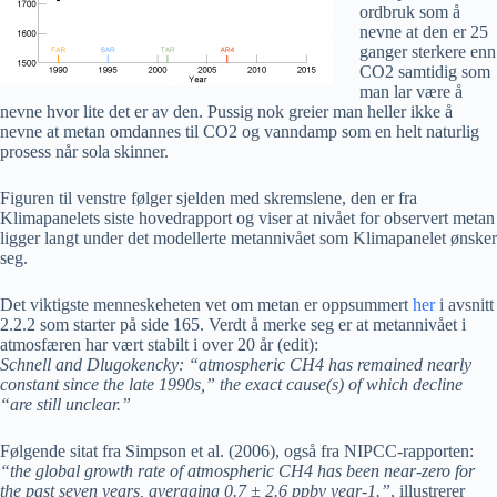
ordbruk som å
nevne at den er 25
ganger sterkere enn
CO2 samtidig som
man lar være å
nevne hvor lite det er av den. Pussig nok greier man heller ikke å
nevne at metan omdannes til CO2 og vanndamp som en helt naturlig
prosess når sola skinner.
Figuren til venstre følger sjelden med skremslene, den er fra
Klimapanelets siste hovedrapport og viser at nivået for observert metan
ligger langt under det modellerte metannivået som Klimapanelet ønsker
seg.
Det viktigste menneskeheten vet om metan er oppsummert
her
i avsnitt
2.2.2 som starter på side 165. Verdt å merke seg er at metannivået i
atmosfæren har vært stabilt i over 20 år (edit):
Schnell and Dlugokencky: “atmospheric CH4 has remained nearly
constant since the late 1990s,” the exact cause(s) of which decline
“are still unclear.”
Følgende sitat fra Simpson et al. (2006), også fra NIPCC-rapporten:
“the global growth rate of atmospheric CH4 has been near-zero for
the past seven years, averaging 0.7 ± 2.6 ppbv year-1.”
, illustrerer