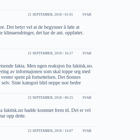
21 SEPTEMBER, 2018 / 01:01
SVAR
e. Det betyr vel at de begynner å føle at
e klimaendringer, det har de ant. oppfattet.
21 SEPTEMBER, 2018 / 16:17
SVAR
isende fakta. Men ngen reaksjon fra faktisk.no.
vering av informajonen som skal toppe seg med
nter spent på fortsettelsen. Det fionnes
elv. Siste kategori blirl neppe noe bedre
25 SEPTEMBER, 2018 / 00:25
SVAR
va faktisk.no hadde kommet frem til. Det er vel
tar opp dette.
22 SEPTEMBER, 2018 / 14:07
SVAR