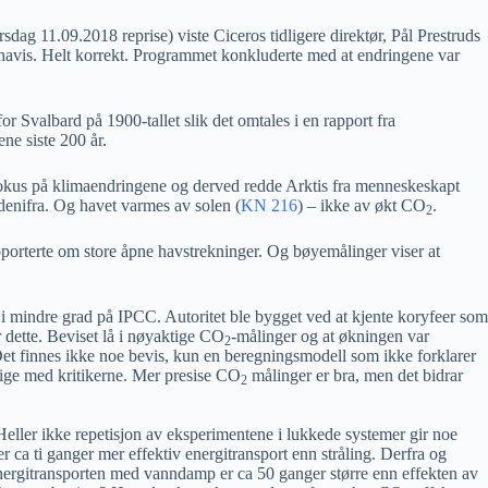
irsdag 11.09.2018 reprise) viste Ciceros tidligere direktør, Pål Prestruds
 havis. Helt korrekt. Programmet konkluderte med at endringene var
 Svalbard på 1900-tallet slik det omtales i en rapport fra
ne siste 200 år.
 fokus på klimaendringene og derved redde Arktis fra menneskeskapt
edenifra. Og havet varmes av solen (
KN 216
) – ikke av økt CO
.
2
pporterte om store åpne havstrekninger. Og bøyemålinger viser at
k i mindre grad på IPCC. Autoritet ble bygget ved at kjente koryfeer som
 dette. Beviset lå i nøyaktige CO
-målinger og at økningen var
2
et finnes ikke noe bevis, kun en beregningsmodell som ikke forklarer
enige med kritikerne. Mer presise CO
målinger er bra, men det bidrar
2
eller ikke repetisjon av eksperimentene i lukkede systemer gir noe
ca ti ganger mer effektiv energitransport enn stråling. Derfra og
ergitransporten med vanndamp er ca 50 ganger større enn effekten av