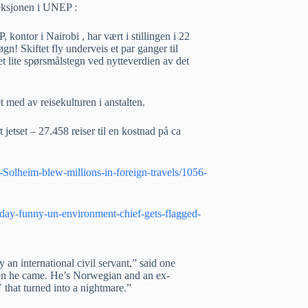
direksjonen i UNEP :
kontor i Nairobi , har vært i stillingen i 22
gn! Skiftet fly underveis et par ganger til
 et lite spørsmålstegn ved nytteverdien av det
t med av reisekulturen i anstalten.
 jetset – 27.458 reiser til en kostnad på ca
Solheim-blew-millions-in-foreign-travels/1056-
iday-funny-un-environment-chief-gets-flagged-
an international civil servant,” said one
hen he came. He’s Norwegian and an ex-
that turned into a nightmare.”