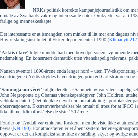
NRKs politisk korrekte kampanjejournalistikk om men
omtale av Svalbards vakre og interessante natur. Omkvedet var at i 198
farlige og menneskeskapte.
Det interessante er at ismengden som minket til litt mer enn dagens niv
Havforskningsinstituttet til Fiskeridepartementet i 1990 (
Klimanytt 217
‘Arktis i fare’
fulgte umiddelbart med hovedpersonen svømmende med f
nedsmelting. En konstruert dramatikk uten vitenskapelig relevans, pakket
Nansen svømte i 1890-årene enda lenger nord – uten TV-eksponering – f
isendringene i Arktis skyldes havendringer, primært Golfstrømmen og 
‘Sanninga om vêret’
fulgte deretter. «Sannheten» var vitenskapelig se
John Negroponte og Obamas vitenskapsrådgiver, John Holdren, uttalte at
veldokumentert. (Det ble ikke nevnt noe om at økning i portotakster p
observasjonene. Ekstremværhendelser ble omtalt til tross for at IPCC i
ikke til mer klimaforståelse de siste 150 årene.
Fourier og Tyndall var eminente forskere, men de viste ikke at atmosfæ
bevis (
KN 190
). For atmosfæren er et åpent system der energitransport
oppover er det en komplekst samvirke av stråling, skyer og øvrige at