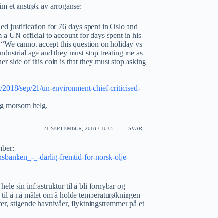
im et anstrøk av arroganse:
ed justification for 76 days spent in Oslo and
om a UN official to account for days spent in his
“We cannot accept this question on holiday vs
industrial age and they must stop treating me as
er side of this coin is that they must stop asking
2018/sep/21/un-environment-chief-criticised-
og morsom helg.
21 SEPTEMBER, 2018 / 10:05
SVAR
mber:
nsbanken_-_-darlig-fremtid-for-norsk-olje-
ele sin infrastruktur til å bli fornybar og
e til å nå målet om å holde temperaturøkningen
fer, stigende havnivåer, flyktningstrømmer på et