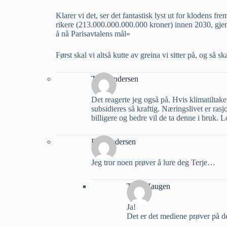
Klarer vi det, ser det fantastisk lyst ut for klodens fre
rikere (213.000.000.000.000 kroner) innen 2030, gjenn
å nå Parisavtalens mål»
Først skal vi altså kutte av greina vi sitter på, og så s
Tore Andersen
Det reagerte jeg også på. Hvis klimatiltak
subsidieres så kraftig. Næringslivet er ra
billigere og bedre vil de ta denne i bruk.
Erik Pedersen
Jeg tror noen prøver å lure deg Terje…
Terje Haugen
Ja!
Det er det mediene prøver på d