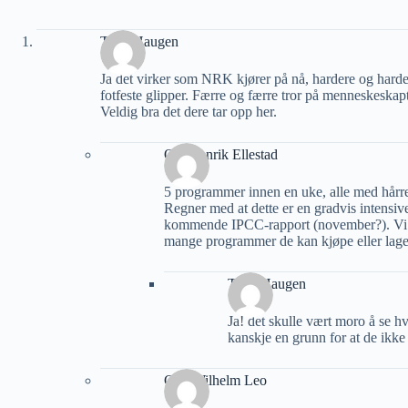
Terje Haugen
Ja det virker som NRK kjører på nå, hardere og harder
fotfeste glipper. Færre og færre tror på menneskeskapt
Veldig bra det dere tar opp her.
Ole Henrik Ellestad
5 programmer innen en uke, alle med hårre
Regner med at dette er en gradvis intensi
kommende IPCC-rapport (november?). Vi ve
mange programmer de kan kjøpe eller lage s
Terje Haugen
Ja! det skulle vært moro å se h
kanskje en grunn for at de ikke 
Carl Wilhelm Leo