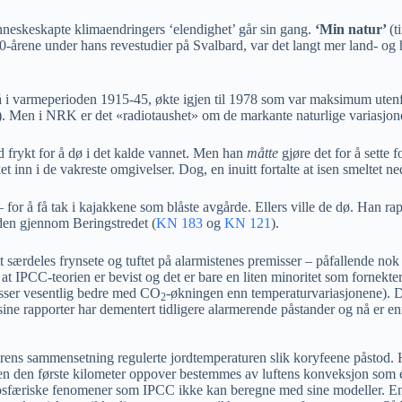
neskeskapte klimaendringers ‘elendighet’ går sin gang.
‘Min natur’
(t
0-årene under hans revestudier på Svalbard, var det langt mer land- og
å i varmeperioden 1915-45, økte igjen til 1978 som var maksimum utenfor
). Men i NRK er det «radiotaushet» om de markante naturlige variasjone
rykt for å dø i det kalde vannet. Men han
måtte
gjøre det for å sette
 inn i de vakreste omgivelser. Dog, en inuitt fortalte at isen smeltet n
or å få tak i kajakkene som blåste avgårde. Ellers ville de dø. Han ra
den gjennom Beringstredet (
KN 183
og
KN 121
).
tt særdeles frynsete og tuftet på alarmistenes premisser – påfallende no
 IPCC-teorien er bevist og det er bare en liten minoritet som fornekter
asser vesentlig bedre med CO
-økningen enn temperaturvariasjonene). D
2
 sine rapporter har dementert tidligere alarmerende påstander og nå er 
rens sammensetning regulerte jordtemperaturen slik koryfeene påstod. H
en den første kilometer oppover bestemmes av luftens konveksjon som er 
mosfæriske fenomener som IPCC ikke kan beregne med sine modeller. En