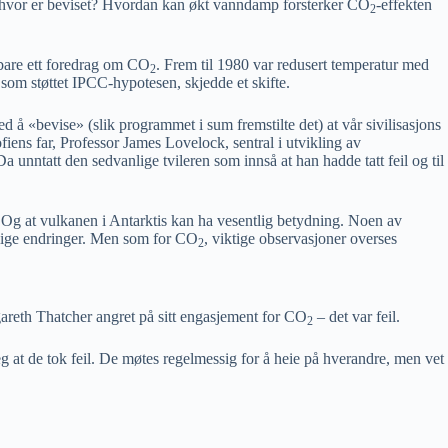
 hvor er beviset? Hvordan kan økt vanndamp forsterker CO
-effekten
2
bare ett foredrag om CO
. Frem til 1980 var redusert temperatur med
2
e som støttet IPCC-hypotesen, skjedde et skifte.
 å «bevise» (slik programmet i sum fremstilte det) at vår sivilisasjons
iens far, Professor James Lovelock, sentral i utvikling av
unntatt den sedvanlige tvileren som innså at han hadde tatt feil og til
 Og at vulkanen i Antarktis kan ha vesentlig betydning. Noen av
urlige endringer. Men som for CO
, viktige observasjoner overses
2
areth Thatcher angret på sitt engasjement for CO
– det var feil.
2
 at de tok feil. De møtes regelmessig for å heie på hverandre, men vet