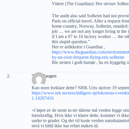
Videre (The Guardian): Her utviser Solher
The audit also said Solheim had not provid
Paris on official travel. After a request fr
home country, Norway, Solheim, emailed: 
job … we are not any longer living in the 
if I am a 07 to 16 factory worker … the oth
this stupid question.”
Her er artikkelen i Guardian ,
https://www.theguardian.com/environment/
by-un-over-frequent-flying-eric-solheim
Ble nesten i godt humør , ha en hyggelig 
Terje Haugen
Kan noen forklare dette? NRK Urix skriver 19 septe
https://www.nrk.no/urix/tidligere-sjefokonom-i-verde
1.14207416
«I løpet av de neste to-tre tiårene må verden legge om h
bærekraftig. Hvis ikke vi klarer dette, kommer vi ikk
under to grader. Og det vil koste verden naturkatastro
nivå vi hittil ikke har erfart maken til.