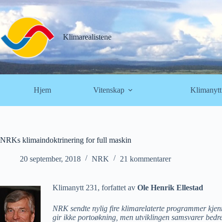
Hopp
til
innholdet
Klimarealistene
Hjem
Vitenskap
Klimanytt
NRKs klimaindoktrinering for full maskin
20 september, 2018
NRK
21 kommentarer
Klimanytt 231, forfattet av
Ole Henrik Ellestad
NRK sendte nylig fire klimarelaterte programmer kjenn
gir ikke portoøkning, men utviklingen samsvarer bedr