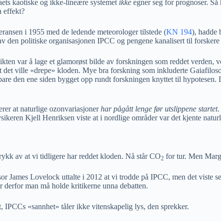
aets kaotiske og ikke-lineære systemet
ikke
egner seg for prognoser. Så
 effekt?
ransen i 1955 med de ledende meteorologer tilstede (
KN 194
), hadde 
88 av den politiske organisasjonen IPCC og pengene kanalisert til forsker
ten var å lage et glamorøst bilde av forskningen som reddet verden, ved
t det ville «drepe» kloden. Mye bra forskning som inkluderte Gaiafilosof
e den ene siden bygget opp rundt forskningen knyttet til hypotesen. Da 
er at naturlige ozonvariasjoner
har pågått lenge før utslippene startet
.
fysikeren Kjell Henriksen viste at i nordlige områder var det kjente nat
rykk av at vi tidligere har reddet kloden. Nå står CO
for tur. Men Marg
2
r James Lovelock uttalte i 2012 at vi trodde på IPCC, men det viste seg
er derfor man må holde kritikerne unna debatten.
t, IPCCs «sannhet» tåler ikke vitenskapelig lys, den sprekker.