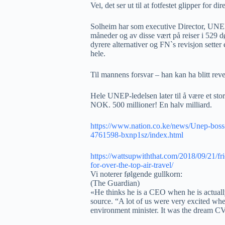
Vel, det ser ut til at fotfestet glipper for 
Solheim har som executive Director, UNEP, 
måneder og av disse vært på reiser i 529 dø
dyrere alternativer og FN`s revisjon setter
hele.
Til mannens forsvar – han kan ha blitt reve
Hele UNEP-ledelsen later til å være et stort
NOK. 500 millioner! En halv milliard.
https://www.nation.co.ke/news/Unep-boss-
4761598-bxnp1sz/index.html
https://wattsupwiththat.com/2018/09/21/fr
for-over-the-top-air-travel/
Vi noterer følgende gullkorn:
(The Guardian)
«He thinks he is a CEO when he is actually 
source. “A lot of us were very excited w
environment minister. It was the dream CV 