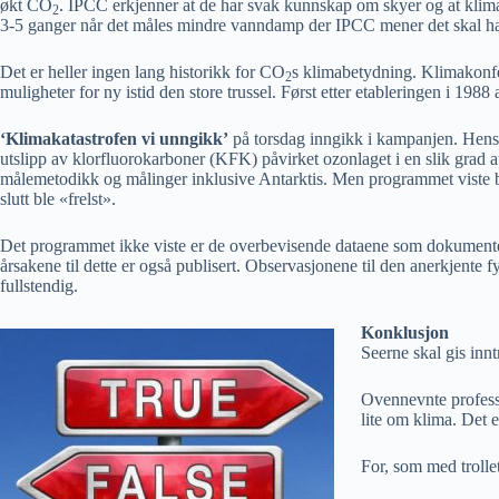
økt CO
. IPCC erkjenner at de har svak kunnskap om skyer og at klim
2
3-5 ganger når det måles mindre vanndamp der IPCC mener det skal ha
Det er heller ingen lang historikk for CO
s klimabetydning. Klimakonfe
2
muligheter for ny istid den store trussel. Først etter etableringen i 19
‘Klimakatastrofen vi unngikk’
på torsdag inngikk i kampanjen. Hensik
utslipp av klorfluorokarboner (KFK) påvirket ozonlaget i en slik grad a
målemetodikk og målinger inklusive Antarktis. Men programmet viste bar
slutt ble «frelst».
Det programmet
ikke
viste er de overbevisende dataene som dokumenter
årsakene til dette er også publisert. Observasjonene til den anerkjente 
fullstendig.
Konklusjon
Seerne skal gis innt
Ovennevnte professo
lite om klima. Det 
For, som med trolle