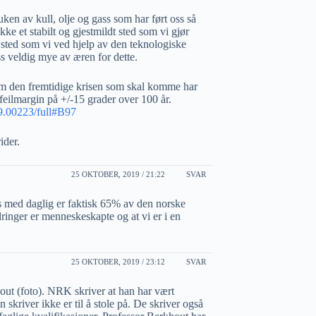
ken av kull, olje og gass som har ført oss så
ke et stabilt og gjestmildt sted som vi gjør
ig sted som vi ved hjelp av den teknologiske
ss veldig mye av æren for dette.
m den fremtidige krisen som skal komme har
 feilmargin på +/-15 grader over 100 år.
19.00223/full#B97
ider.
25 OKTOBER, 2019 / 21:22
SVAR
res med daglig er faktisk 65% av den norske
ringer er menneskeskapte og at vi er i en
25 OKTOBER, 2019 / 23:12
SVAR
ut (foto). NRK skriver at han har vært
n skriver ikke er til å stole på. De skriver også