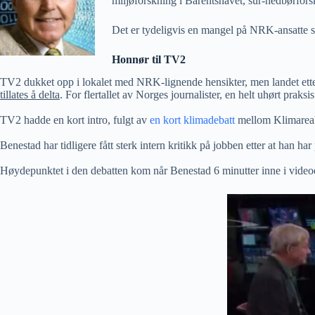
miljøforskning i Barentshavet, sur-nedbørfors
Det er tydeligvis en mangel på NRK-ansatte som
Honnør til TV2
TV2 dukket opp i lokalet med NRK-lignende hensikter, men landet ette
tillates å delta
. For flertallet av Norges journalister, en helt uhørt praksis
TV2 hadde en kort intro, fulgt av
en kort klimadebatt
mellom Klimareali
Benestad har tidligere fått sterk intern kritikk på jobben etter at han ha
Høydepunktet i den debatten kom når Benestad 6 minutter inne i videoe