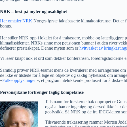
NRK – best på myter og usaklighe
t
Her omtaler NRK
Norges første faktabaserte klimakonferanse. Det er f
bonus.
Her stiller NRK opp i lokalet for å trakassere, mobbe og latterliggjør
klimadissidenter. NRKs sinne mot petisjonen bunner i at den river ve
definerer presteskapet. Denne myten som er
hvitvasket av kringkasting
Vi leser knapt nok et ord som dekker konferansen, foredragsholderne el
Samtidig prøver NRK-teamet mens de kverulerer med arrangørene om egne 
de ikke er tilstede for å lage en objektiv og saklig nyhetssak om arran
«
Folkeopplysningen
», et program utelukkende produsert for å diskredit
Personsjikane fortrenger faglig kompetanse
Talsmann for forskerne bak oppropet er Guu
også at han er ingeniør, og derved ikke har de
geofysikk. Så NRK og de fra IPCC-leiren som 
Tilsvarende trakassering rammer Morten Jødal,