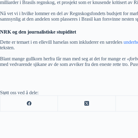
milliarder i Brasils regnskog, et prosjekt som er knusende kritisert av 
Nå vet vi i hvilke lommer en del av Regnskogsfondets budsjett for mark
sannsynlig at den andelen som plasseres i Brasil kan forsvinne nesten 
NRK og den journalistiske stupiditet
Dette er temaet i en ellevill harselas som inkluderer en særdeles
underh
teksten.
Blant mange gullkorn herfra får man med seg at det for mange er
«forb
med vedvarende sjikane av de som avviker fra den eneste rette tro. Pussig
Støtt oss ved å dele: