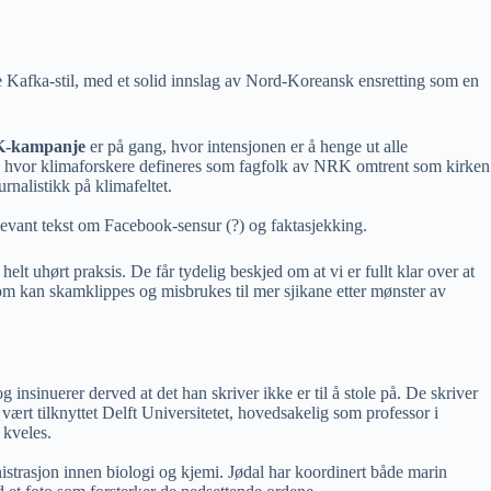
te Kafka-stil, med et solid innslag av Nord-Koreansk ensretting som en
-kampanje
er på gang, hvor intensjonen er å henge ut alle
k, hvor klimaforskere defineres som fagfolk av NRK omtrent som kirken
rnalistikk på klimafeltet.
elevant tekst om Facebook-sensur (?) og faktasjekking.
 uhørt praksis. De får tydelig beskjed om at vi er fullt klar over at
som kan skamklippes og misbrukes til mer sjikane etter mønster av
g insinuerer derved at det han skriver ikke er til å stole på. De skriver
vært tilknyttet Delft Universitetet, hovedsakelig som professor i
 kveles.
strasjon innen biologi og kjemi. Jødal har koordinert både marin