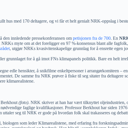
ullt hus med 170 deltagere, og vi får et helt genialt NRK-oppslag i bes
e på den innledende pressekonferansen om
petisjonen fra de 700
. En
NRK
kk NRKs myte om at det foreligger en 97 %-konsensus blant alle fagfol
srådet
, utgjør NRKs kvasivitenskapelige grunnlag for å ensrette egen jou
ler grunnlaget for å gå imot FNs klimapanels politikk. Bare en helt irr
edle hensikter, å snikfilme enkeltpersoner i arrangørkomiteen – en helt
gementet. De samme fra NRK prøver å fiske til seg sitater fra deltagere 
ere klimarealistene.
s Berkhout
(foto)
. NRK skriver at han har vært tilknyttet oljeindustrien, o
 nødvendige faglige kvalifikasjoner. Professor Berkhout har siden 1976 
uttaler seg til NRK er gode på hvordan folk skal trakasseres og debatt
 biologen som leder Klimarealistene, med erfaring fra forskningsadmini