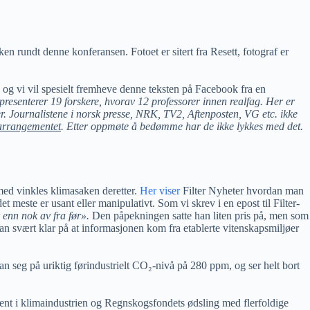
n rundt denne konferansen. Fotoet er sitert fra Resett, fotograf er
og vi vil spesielt fremheve denne teksten på Facebook fra en
presenterer 19 forskere, hvorav 12 professorer innen realfag. Her er
ter. Journalistene i norsk presse, NRK, TV2, Aftenposten, VG etc. ikke
 arrangementet
. Etter oppmøte å bedømme har de ikke lykkes med det.
rmed vinkles klimasaken deretter.
Her viser
Filter Nyheter hvordan man
 meste er usant eller manipulativt. Som vi skrev i en epost til Filter-
 enn nok av fra før».
Den påpekningen satte han liten pris på, men som
n svært klar på at informasjonen kom fra etablerte vitenskapsmiljøer
n seg på uriktig førindustrielt CO₂-nivå på 280 ppm, og ser helt bort
nt i klimaindustrien og Regnskogsfondets ødsling med flerfoldige