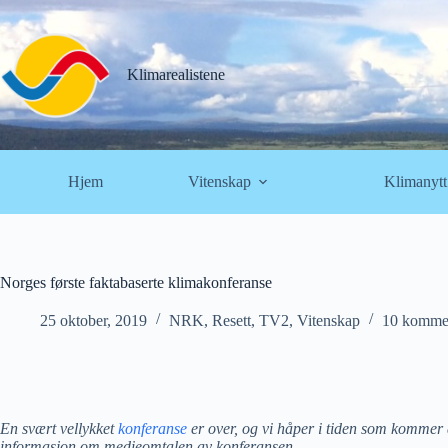
Hopp
til
innholdet
Klimarealistene
Hjem
Vitenskap
Klimanytt
Norges første faktabaserte klimakonferanse
25 oktober, 2019
NRK
,
Resett
,
TV2
,
Vitenskap
10 komme
En svært vellykket
konferanse
er over, og vi håper i tiden som kommer a
informasjon om medieomtalen av konferansen.