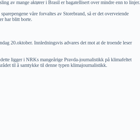
ing av mange aktører i Brasil er bagatellisert over mindre enn to linjer.
 sparepengene våre forvaltes av Storebrand, så er det overveiende
 har blitt borte.
søndag 20.oktober. Innledningsvis advares det mot at de troende leser
dette ligger i NRKs mangeårige Pravda-journalistikk på klimafeltet
srådet til å samtykke til denne typen klimajournalistikk.