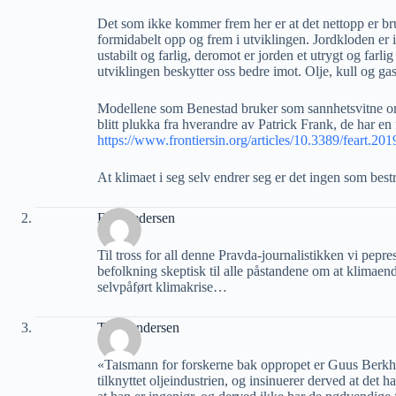
Det som ikke kommer frem her er at det nettopp er bru
formidabelt opp og frem i utviklingen. Jordkloden er ik
ustabilt og farlig, deromot er jorden et utrygt og farl
utviklingen beskytter oss bedre imot. Olje, kull og ga
Modellene som Benestad bruker som sannhetsvitne o
blitt plukka fra hverandre av Patrick Frank, de har en
https://www.frontiersin.org/articles/10.3389/feart.20
At klimaet i seg selv endrer seg er det ingen som bestr
Erik Pedersen
Til tross for all denne Pravda-journalistikken vi pep
befolkning skeptisk til alle påstandene om at klimaend
selvpåført klimakrise…
Tore Andersen
«Talsmann for forskerne bak oppropet er Guus Berkho
tilknyttet oljeindustrien, og insinuerer derved at det ha