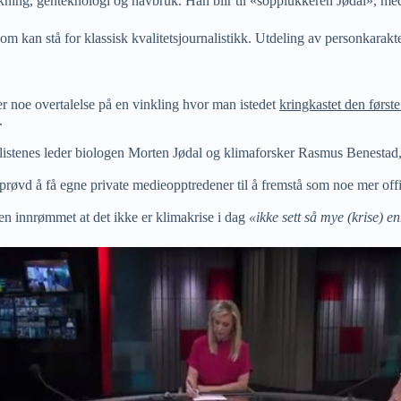
kning, genteknologi og havbruk. Han blir til «sopplukkeren Jødal», med
 kan stå for klassisk kvalitetsjournalistikk. Utdeling av personkarakter
r noe overtalelse på en vinkling hvor man istedet
kringkastet den først
.
stenes leder biologen Morten Jødal og klimaforsker Rasmus Benestad, s
r prøvd å få egne private medieopptredener til å fremstå som noe mer offis
n innrømmet at det ikke er klimakrise i dag
«ikke sett så mye (krise) e