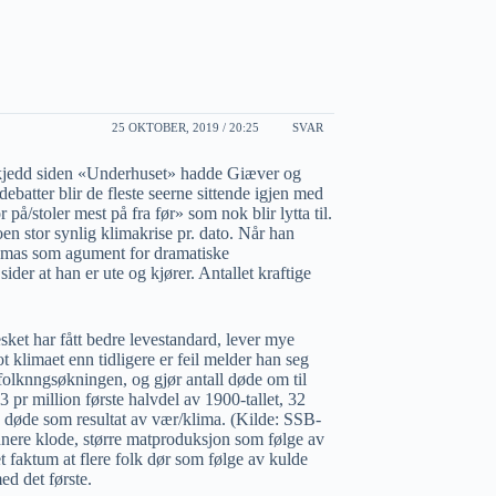
25 OKTOBER, 2019 / 20:25
SVAR
 skjedd siden «Underhuset» hadde Giæver og
debatter blir de fleste seerne sittende igjen med
å/stoler mest på fra før» som nok blir lytta til.
oen stor synlig klimakrise pr. dato. Når han
hamas som agument for dramatiske
er at han er ute og kjører. Antallet kraftige
ket har fått bedre levestandard, lever mye
 klimaet enn tidligere er feil melder han seg
efolknngsøkningen, og gjør antall døde om til
 pr million første halvdel av 1900-tallet, 32
n døde som resultat av vær/klima. (Kilde: SSB-
nere klode, større matproduksjon som følge av
faktum at flere folk dør som følge av kulde
ed det første.