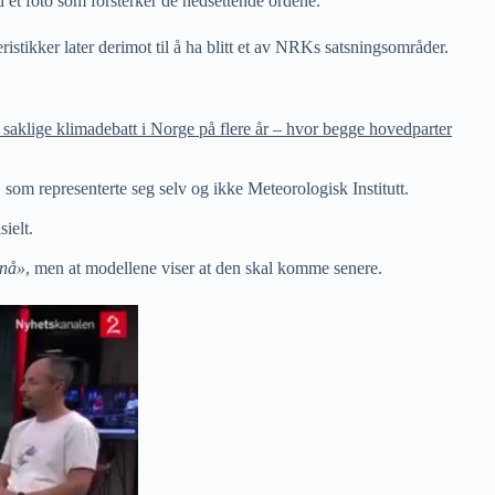
 et foto som forsterker de nedsettende ordene.
istikker later derimot til å ha blitt et av NRKs satsningsområder.
e saklige klimadebatt i Norge på flere år – hvor begge hovedparter
om representerte seg selv og ikke Meteorologisk Institutt.
ielt.
nnå»
, men at modellene viser at den skal komme senere.