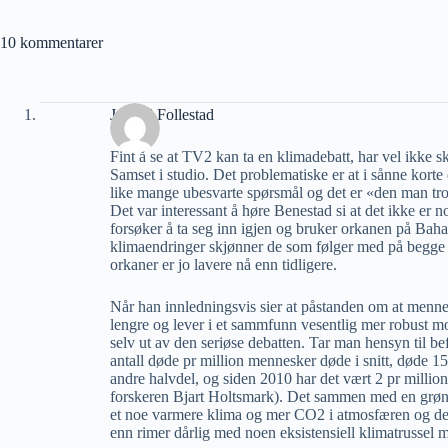
10 kommentarer
Jørund Follestad
Fint å se at TV2 kan ta en klimadebatt, har vel ikke
Samset i studio. Det problematiske er at i sånne korte 
like mange ubesvarte spørsmål og det er «den man tror p
Det var interessant å høre Benestad si at det ikke er n
forsøker å ta seg inn igjen og bruker orkanen på Ba
klimaendringer skjønner de som følger med på begge sid
orkaner er jo lavere nå enn tidligere.
Når han innledningsvis sier at påstanden om at mennes
lengre og lever i et sammfunn vesentlig mer robust mot
selv ut av den seriøse debatten. Tar man hensyn til b
antall døde pr million mennesker døde i snitt, døde 153
andre halvdel, og siden 2010 har det vært 2 pr millio
forskeren Bjart Holtsmark). Det sammen med en grøn
et noe varmere klima og mer CO2 i atmosfæren og det 
enn rimer dårlig med noen eksistensiell klimatrussel m