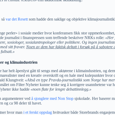
, så
var det Resett
som hadde den saklige og objektive klimajournalistikke
.
ge perler» i sosiale medier hvor konferansen fikk stor oppmerksomhet, 
e journalist i finanspressen som treffende beskriver NRKs rolle:
«Her 
tere, sosiologer, sosialantropologer eller politikere. Og ingen journalis
 med sitt fravær.
Noen av dem har faktisk deltatt i forsøk på å sabotere
fullsatt.»
ter og klimaindustrien
 har helt åpenlyst gått til sengs med aktørene i klimaindustrien, og de
marealister med en kreativ overskrift og en hale med kulepunkter hvor det
ald Klungtveit:
«Altså en type Pravda-journalistikk som Norge har mer
smålet om Filter Nyheter kunne tenke seg å korrigere usannhetene var ha
 Nyheter ikke hadde
«noen flate for lengre debattinnlegg.»
an argumenterer ved
å sjonglere med Non Stop
sjokolade.
Her baserer ma
n og ca 98 deler til havet.
artner hvor man
i et ferskt oppslag
hvitvasker både Storebrands engasjeme