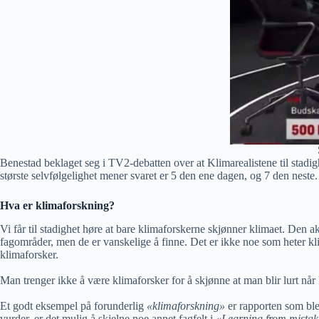
Benestad beklaget seg i TV2-debatten over at Klimarealistene til stadi
største selvfølgelighet mener svaret er 5 den ene dagen, og 7 den neste.
Hva er klimaforskning?
Vi får til stadighet høre at bare klimaforskerne skjønner klimaet. Den a
fagområder, men de er vanskelige å finne. Det er ikke noe som heter k
klimaforsker.
Man trenger ikke å være klimaforsker for å skjønne at man blir lurt når
Et godt eksempel på forunderlig
«klimaforskning»
er rapporten som ble 
vurder, er det mulig å skjelne noe annet fagfelt i
«Learning from mistake