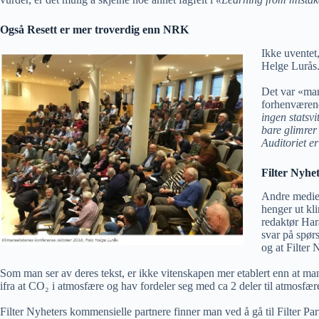
Også Resett er mer troverdig enn NRK
Ikke uventet
Helge Lurås
Det var «man
forhenværend
ingen statsvi
bare glimrer
Auditoriet er 
Filter Nyhe
Andre medier
henger ut kli
redaktør Har
svar på spør
og at Filter
Som man ser av deres tekst, er ikke vitenskapen mer etablert enn at m
ifra at CO₂ i atmosfære og hav fordeler seg med ca 2 deler til atmosfære
Filter Nyheters kommensielle partnere finner man ved å gå til Filter P