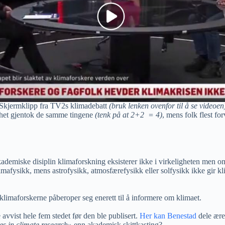
Skjermklipp fra TV2s klimadebatt
(bruk lenken ovenfor til å se videoen
ghet gjentok de samme tingene
(tenk på at 2+2 = 4)
, mens folk flest f
kademiske disiplin klimaforskning eksisterer ikke i virkeligheten men omf
limafysikk, mens astrofysikk, atmosfærefysikk eller solfysikk ikke gir
 klimaforskerne påberoper seg enerett til å informere om klimaet.
avvist hele fem stedet før den ble publisert.
Her kan Benestad
dele ære
s in climate research»
enn akademisk skittkasting?