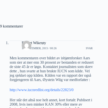
9 kommentarer
Robert Wikerøy
16 SEPTEMBER, 2015 / 00:26
SVAR
Men kommentaren over bildet av isbjørnforsker Aars
som sier at mer enn 30 prosent av bestanden er redusert
de siste 45 år er løgn. Kontaktet journalisten som skrev
dette , hun svarte at hun brukte IUCN som kilde. Vel
jeg sjekket opp kilden. Kilden var en rapport der også
forgjengeren til Aars, Øystein Wiig var medforfatter :
http://www.iucnredlist.org/details/22823/0
Her står det altså noe helt annet, kort fortalt: Publisert i
2008, hvis isen minker KAN 30% eller mere av