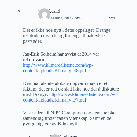
Geir Aaslid
16 SEPTEMBER, 2015 / 20:42
SVAR
Det er ikke noe nytt i dette oppslaget. Drange
resirkulerer gamle og forlengst tilbakeviste
påstander.
Jan-Erik Solheim har avvist at 2014 var
rekordvarmt:
http://www.klimarealistene.com/wp-
content/uploads/Klimanytt98.pdf
Den manglende globale oppvarmingen er et
faktum, det er rett og slett ikke noe der å diskutere
med Drange.
http://www.klimarealistene.com/wp-
content/uploads/Klimanytt77.pdf
Viser ellers til NIPCC-rapporten og dens norske
samendrag under fanen vitenskap. Samt en del
øvrige utgaver av Klimanytt.
Tore Andersen