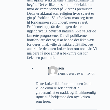
den største synd dagens vitenskapsmiljø har
begått. Det er like ille som i middelalderen
hvor de lærde jobbet på kirkens premisser.
Dette er akkurat som religion hvor svaret er
gitt på forhånd. Så «forsker» man seg frem
til forklaringer som underbygger svaret.
Problemet oppstår den dagen det er
ugjendrivelig bevist at naturen ikke følger de
lanserte prognosene. Da vil politikerne
bortforklare det og si at hadde det ikke vært
for deres tiltak ville det sikkert gått ille. Jeg
antar hele debatten koker bort om noen år. Vi
må bare få noe annet å bekymre oss for
f.eks. en pandemi.
R Theisen
17 SEPTEMBER, 2015 / 10:49
SVAR
Dette koker ikke bort om noen år, da
vil de erklære seier etter at 2
gradersmålet er nådd, og få takknemlig
støtte til å bekjempe den nye krisen
som truer.