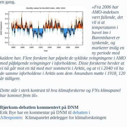
en gang.
«Fra 2006 har
AMO-indeksen
vært fallende, det
vil si at
temperaturen i
havet inn i
Barentshavet er
synkende, og
markerer trolig en
ny periode med
kaldere hav. Flere forskere har påpekt de sykliske svingningene i AMO
med påfølgende svingninger i isforholdene. Disse forskerne hevder at
vi nå går mot en tid med mer sommeris i Arktis, og at vi i 2040 vil ha
de samme isforholdene i Arktis som dem Amundsen møtte i 1918, 120
år tidligere.
Dette står i sterk kontrast til hva klimaforskerne og FNs klimapanel
har kommet frem til»
Bjørkum-debatten kommentert på DNM
Erik Bye har en kommentar på DNM til
debatten i
Aftenposten
:
Klimapanelet ødelegger for klimaforskningen