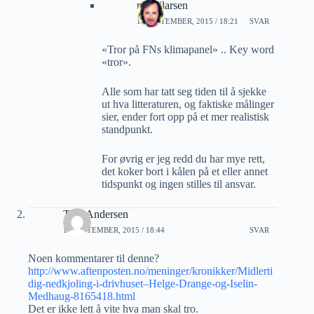
roaldjlarsen
17 SEPTEMBER, 2015 / 18:21
SVAR
«Tror på FNs klimapanel» .. Key word
«tror».
Alle som har tatt seg tiden til å sjekke
ut hva litteraturen, og faktiske målinger
sier, ender fort opp på et mer realistisk
standpunkt.
For øvrig er jeg redd du har mye rett,
det koker bort i kålen på et eller annet
tidspunkt og ingen stilles til ansvar.
Tore Andersen
16 SEPTEMBER, 2015 / 18:44
SVAR
Noen kommentarer til denne?
http://www.aftenposten.no/meninger/kronikker/Midlerti
dig-nedkjoling-i-drivhuset–Helge-Drange-og-Iselin-
Medhaug-8165418.html
Det er ikke lett å vite hva man skal tro.