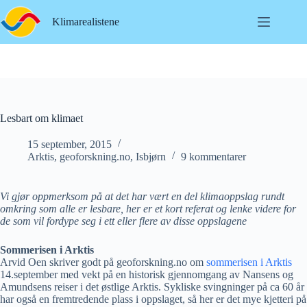
Hopp
til
Klimarealistene
innholdet
Lesbart om klimaet
15 september, 2015
Arktis
,
geoforskning.no
,
Isbjørn
9 kommentarer
Vi gjør oppmerksom på at det har vært en del klimaoppslag rundt
omkring som alle er lesbare, her er et kort referat og lenke videre for
de som vil fordype seg i ett eller flere av disse oppslagene
Sommerisen i Arktis
Arvid Oen skriver godt på geoforskning.no om
sommerisen i Arktis
14.september med vekt på en historisk gjennomgang av Nansens og
Amundsens reiser i det østlige Arktis. Sykliske svingninger på ca 60 år
har også en fremtredende plass i oppslaget, så her er det mye kjetteri på