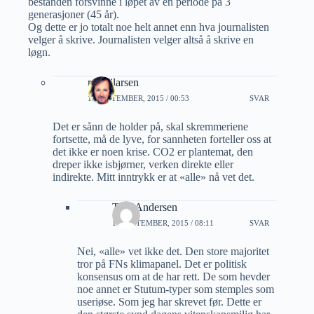
bestanden forsvinne i løpet av en periode på 3
generasjoner (45 år).
Og dette er jo totalt noe helt annet enn hva journalisten
velger å skrive. Journalisten velger altså å skrive en
løgn.
roaldjlarsen
16 SEPTEMBER, 2015 / 00:53
SVAR
Det er sånn de holder på, skal skremmeriene
fortsette, må de lyve, for sannheten forteller oss at
det ikke er noen krise. CO2 er plantemat, den
dreper ikke isbjørner, verken direkte eller
indirekte. Mitt inntrykk er at «alle» nå vet det.
Tore Andersen
17 SEPTEMBER, 2015 / 08:11
SVAR
Nei, «alle» vet ikke det. Den store majoritet
tror på FNs klimapanel. Det er politisk
konsensus om at de har rett. De som hevder
noe annet er Stutum-typer som stemples som
useriøse. Som jeg har skrevet før. Dette er