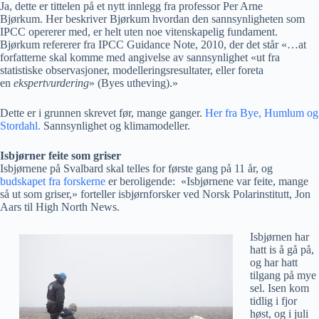
Ja, dette er tittelen på et nytt innlegg fra professor Per Arne
Bjørkum. Her beskriver Bjørkum hvordan den sannsynligheten som
IPCC opererer med, er helt uten noe vitenskapelig fundament.
Bjørkum refererer fra IPCC Guidance Note, 2010, der det står «…at
forfatterne skal komme med angivelse av sannsynlighet «ut fra
statistiske observasjoner, modelleringsresultater, eller foreta
en
ekspertvurdering
» (Byes utheving).»
Dette er i grunnen skrevet før, mange ganger.
Her fra Bye, Humlum og
Stordahl.
Sannsynlighet og klimamodeller.
Isbjørner feite som griser
Isbjørnene på Svalbard skal telles for første gang på 11 år, og
budskapet fra forskerne
er beroligende: «Isbjørnene var feite, mange
så ut som griser,» forteller isbjørnforsker ved Norsk Polarinstitutt, Jon
Aars til High North News.
Isbjørnen har
hatt is å gå på,
og har hatt
tilgang på mye
sel. Isen kom
tidlig i fjor
høst, og i juli