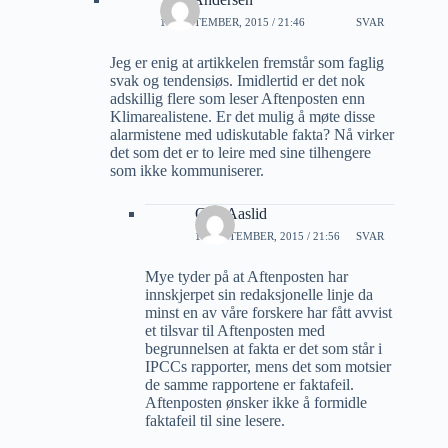
16 SEPTEMBER, 2015 / 21:46
SVAR
Jeg er enig at artikkelen fremstår som faglig
svak og tendensiøs. Imidlertid er det nok
adskillig flere som leser Aftenposten enn
Klimarealistene. Er det mulig å møte disse
alarmistene med udiskutable fakta? Nå virker
det som det er to leire med sine tilhengere
som ikke kommuniserer.
Geir Aaslid
16 SEPTEMBER, 2015 / 21:56
SVAR
Mye tyder på at Aftenposten har
innskjerpet sin redaksjonelle linje da
minst en av våre forskere har fått avvist
et tilsvar til Aftenposten med
begrunnelsen at fakta er det som står i
IPCCs rapporter, mens det som motsier
de samme rapportene er faktafeil.
Aftenposten ønsker ikke å formidle
faktafeil til sine lesere.