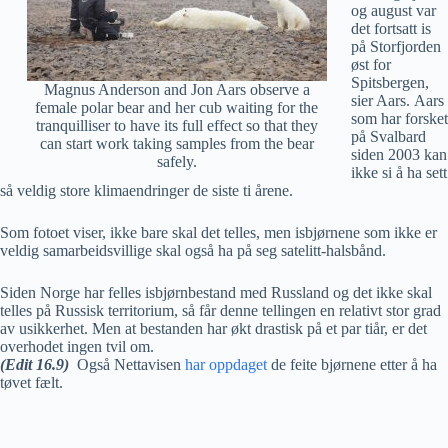
og august var
det fortsatt is
på Storfjorden
øst for
Spitsbergen,
Magnus Anderson and Jon Aars observe a
sier Aars. Aars
female polar bear and her cub waiting for the
som har forsket
tranquilliser to have its full effect so that they
på Svalbard
can start work taking samples from the bear
siden 2003 kan
safely.
ikke si å ha sett
så veldig store klimaendringer de siste ti årene.
Som fotoet viser, ikke bare skal det telles, men isbjørnene som ikke er
veldig samarbeidsvillige skal også ha på seg satelitt-halsbånd.
Siden Norge har felles isbjørnbestand med Russland og det ikke skal
telles på Russisk territorium, så får denne tellingen en relativt stor grad
av usikkerhet. Men at bestanden har økt drastisk på et par tiår, er det
overhodet ingen tvil om.
(Edit 16.9)
Også Nettavisen
har oppdaget
de feite bjørnene etter å ha
tøvet fælt.