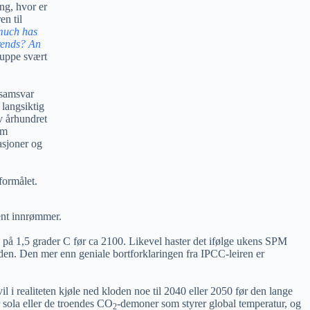
ng, hvor er
en til
uch has
rends? An
ruppe svært
 samsvar
 langsiktig
v århundret
om
asjoner og
formålet.
pent innrømmer.
) på 1,5 grader C før ca 2100. Likevel haster det ifølge ukens SPM
oden. Den mer enn geniale bortforklaringen fra IPCC-leiren er
 realiteten kjøle ned kloden noe til 2040 eller 2050 før den lange
er sola eller de troendes CO
-demoner som styrer global temperatur, og
2