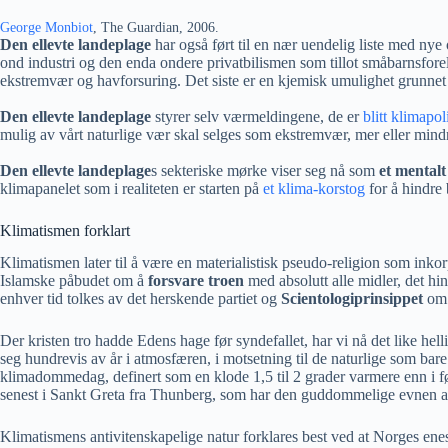
George Monbiot
, The Guardian, 2006.
Den ellevte landeplage
har også ført til en nær uendelig liste med nye
ond industri og den enda ondere privatbilismen som tillot småbarnsforel
ekstremvær og havforsuring. Det siste er en kjemisk umulighet grunnet 
Den ellevte landeplage
styrer selv værmeldingene, de er
blitt klimapoli
mulig av vårt naturlige vær skal selges som ekstremvær, mer eller mind
Den ellevte landeplage
s sekteriske mørke viser seg nå som
et mentalt
klimapanelet som i realiteten er starten på
et klima-korstog
for å hindre 
Klimatismen forklart
Klimatismen later til å være en materialistisk pseudo-religion som inko
Islamske påbudet om å
forsvare troen
med absolutt alle midler, det hi
enhver tid tolkes av det herskende partiet og
Scientologiprinsippet
om a
Der kristen tro hadde Edens hage før syndefallet, har vi nå det like hell
seg hundrevis av år i atmosfæren, i motsetning til de naturlige som bar
klimadommedag, definert som en klode 1,5 til 2 grader varmere enn i før
senest i Sankt Greta fra Thunberg, som har den guddommelige evnen 
Klimatismens antivitenskapelige natur forklares best ved at Norges enes