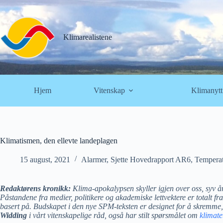
Hopp
til
innholdet
Klimarealistene
Hjem
Vitenskap
Klimanytt
Klimatismen, den ellevte landeplagen
15 august, 2021
Alarmer
,
Sjette Hovedrapport AR6
,
Tempera
Redaktørens kronikk:
Klima-apokalypsen skyller igjen over oss, syv å
Påstandene fra medier, politikere og akademiske lettvektere er totalt 
basert på. Budskapet i den nye SPM-teksten er designet for å skremme, 
Widding
i vårt vitenskapelige råd, også har stilt spørsmålet om
klimatet