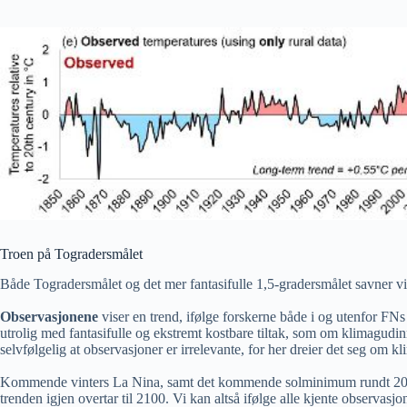
Troen på Togradersmålet
Både Togradersmålet og det mer fantasifulle 1,5-gradersmålet savner vi
Observasjonene
viser en trend, ifølge forskerne både i og utenfor FN
utrolig med fantasifulle og ekstremt kostbare tiltak, som om klimagudin
selvfølgelig at observasjoner er irrelevante, for her dreier det seg om 
Kommende vinters La Nina, samt det kommende solminimum rundt 2040 som
trenden igjen overtar til 2100. Vi kan altså ifølge alle kjente observasjon