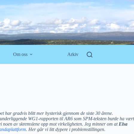
Om oss
Arkiv
t har gradvis blitt mer hysterisk gjennom de siste 30 årene.
lange underliggende WG1-rapporten til AR6 som SPM-teksten burde ha vært
vi noen av skremslene opp mot virkeligheten.
Jeg minner om at
Elsa
andaplattform
.
Her går vi litt dypere i problemstillingen
.