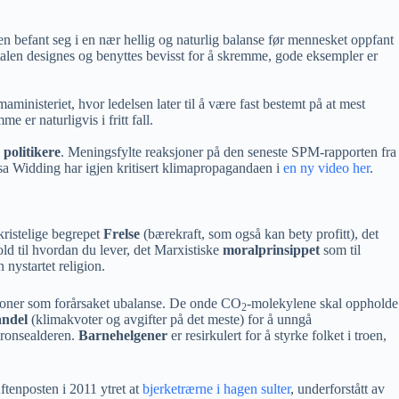
en befant seg i en nær hellig og naturlig balanse før mennesket oppfant
ytalen designes og benyttes bevisst for å skremme, gode eksempler er
imaministeriet, hvor ledelsen later til å være fast bestemt på at mest
er naturligvis i fritt fall.
 politikere
. Meningsfylte reaksjoner på den seneste SPM-rapporten fra
Elsa Widding har igjen kritisert klimapropagandaen i
en ny video her
.
kristelige begrepet
Frelse
(bærekraft, som også kan bety profitt), det
hold til hvordan du lever, det Marxistiske
moralprinsippet
som til
 nystartet religion.
oner som forårsaket ubalanse. De onde CO
-molekylene skal oppholde
2
andel
(klimakvoter og avgifter på det meste) for å unngå
 bronsealderen.
Barnehelgener
er resirkulert for å styrke folket i troen,
ftenposten i 2011 ytret at
bjerketrærne i hagen sulter
, underforstått av