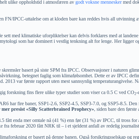
helt ulike oppholdstid i atmosfæren av
godt voksne mennesker
med dokt
il en FN/IPCC-uttalelse om at kloden bare kan reddes hvis all utvinning 
 sett med klimatiske uforpliktelser kan delvis forklares med at landene 
ytologi som har dominert i vestlig tenkning alt for lenge. Her ligger 
skremsler basert på siste SPM fra IPCC. Observasjoner i naturen glimrer
imapåvirkning, betegnet faglig som klimafølsomhet. Dette er av IPCC defi
l tid. 2013 var første rapport uten mest sannsynlig temperaturangivelse.
gig forskning fins flere ulike typer studier som viser ca 0.5 C ved CO
-
2
vor AR6 har fire baner, SSP1-2.6, SSP2-4.5, SSP3-7.0, og SSP5-8.5. Den
mer presist «Silly Scatterbrained Prophecy»
, siden bare den første
fått enda mer omtale nå (41 %) enn før (31 %) av IPCC, til tross for a
 fra februar 2020 fått NRK til – i et sjeldent anfall av redelig journalist
maforskning er basert på denne banen. Også forsikringsselskap og regje