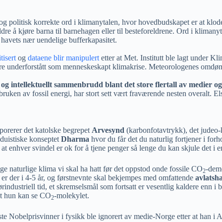
 og politisk korrekte ord i klimanytalen, hvor hovedbudskapet er at klod
dre å kjøre barna til barnehagen eller til besteforeldrene. Ord i kliman
havets nær uendelige bufferkapasitet.
tisert
og
dataene blir manipulert
etter at Met. Institutt ble lagt under Kl
re underforstått som menneskeskapt klimakrise. Meteorologenes omdømme 
 og intellektuellt sammenbrudd blant det store flertall av medier og
bruken av fossil energi, har stort sett vært fraværende nesten overalt. 
rporerer det katolske begrepet
Arvesynd
(karbonfotavtrykk), det judeo-
nduistiske konseptet
Dharma
hvor du får det du naturlig fortjener i for
t enhver svindel er ok for å tjene penger så lenge du kan skjule det i en
ige naturlige klima vi skal ha hatt før det oppstod onde fossile CO
-dem
2
e er der i 4-5 år, og førstnevnte skal bekjempes med omfattende
avlatsh
industriell tid, et skremselsmål som fortsatt er vesentlig kaldere enn i
at hun kan se CO
-molekylet.
2
te Nobelprisvinner i fysikk ble ignorert av medie-Norge etter at han i A