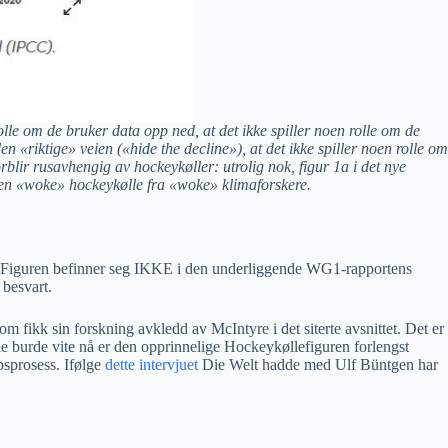
 rolle om de bruker data opp ned, at det ikke spiller noen rolle om de
n «riktige» veien («hide the decline»), at det ikke spiller noen rolle om
forblir rusavhengig av hockeykøller: utrolig nok, figur 1a i det nye
 en «woke» hockeykølle fra «woke» klimaforskere.
SPM. Figuren befinner seg IKKE i den underliggende WG1-rapportens
 besvart.
kk sin forskning avkledd av McIntyre i det siterte avsnittet. Det er
lle burde vite nå er den opprinnelige Hockeykøllefiguren forlengst
apsprosess. Ifølge
dette intervjuet
Die Welt hadde med Ulf Büntgen har