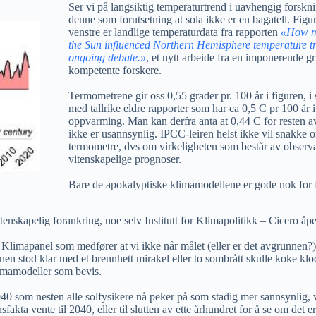
Ser vi på langsiktig temperaturtrend i uavhengig forskni
denne som forutsetning at sola ikke er en bagatell. Figur
venstre er landlige temperaturdata fra rapporten
«How m
the Sun influenced Northern Hemisphere temperature t
ongoing debate.»
, et nytt arbeide fra en imponerende g
kompetente forskere.
Termometrene gir oss 0,55 grader pr. 100 år i figuren, i
med tallrike eldre rapporter som har ca 0,5 C pr 100 år i
oppvarming. Man kan derfra anta at 0,44 C for resten a
ikke er usannsynlig. IPCC-leiren helst ikke vil snakke 
termometre, dvs om virkeligheten som består av observ
vitenskapelige prognoser.
Bare de apokalyptiske klimamodellene er gode nok for 
tenskapelig forankring, noe selv Institutt for Klimapolitikk – Cicero å
s Klimapanel som medfører at vi ikke når målet (eller er det avgrunnen?
nen stod klar med et brennhett mirakel eller to sombrått skulle koke kl
klimamodeller som bevis.
 nesten alle solfysikere nå peker på som stadig mer sannsynlig, vil i
sfakta vente til 2040, eller til slutten av ette århundret for å se om det 