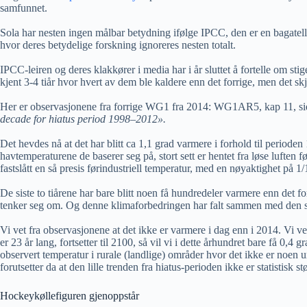
samfunnet.
Sola har nesten ingen målbar betydning ifølge IPCC, den er en bagatell, 
hvor deres betydelige forskning ignoreres nesten totalt.
IPCC-leiren og deres klakkører i media har i år sluttet å fortelle om sti
kjent 3-4 tiår hvor hvert av dem ble kaldere enn det forrige, men det skj
Her er observasjonene fra forrige WG1 fra 2014: WG1AR5, kap 11, s
decade for hiatus period 1998–2012».
Det hevdes nå at det har blitt ca 1,1 grad varmere i forhold til perioden
havtemperaturene de baserer seg på, stort sett er hentet fra løse luften
fastslått en så presis førindustriell temperatur, med en nøyaktighet på 
De siste to tiårene har bare blitt noen få hundredeler varmere enn det 
tenker seg om. Og denne klimaforbedringen har falt sammen med den st
Vi vet fra observasjonene at det ikke er varmere i dag enn i 2014. Vi ve
er 23 år lang, fortsetter til 2100, så vil vi i dette århundret bare få 
observert temperatur i rurale (landlige) områder hvor det ikke er noen u
forutsetter da at den lille trenden fra hiatus-perioden ikke er statistisk 
Hockeykøllefiguren gjenoppstår