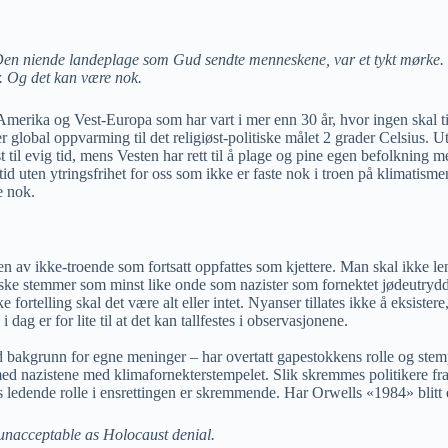
en niende landeplage som Gud sendte menneskene, var et tykt mørke. D
. Og det kan være nok.
Amerika og Vest-Europa som har vart i mer enn 30 år, hvor ingen skal t
lobal oppvarming til det religiøst-politiske målet 2 grader Celsius. U
st til evig tid, mens Vesten har rett til å plage og pine egen befolknin
tid uten ytringsfrihet for oss som ikke er faste nok i troen på klimatism
e nok.
n av ikke-troende som fortsatt oppfattes som kjettere. Man skal ikke leng
iske stemmer som minst like onde som nazister som fornektet jødeutrydd
fortelling skal det være alt eller intet. Nyanser tillates ikke å eksiste
g er for lite til at det kan tallfestes i observasjonene.
akgrunn for egne meninger – har overtatt gapestokkens rolle og stempler
d nazistene med klimafornekterstempelet. Slik skremmes politikere fra å 
es ledende rolle i ensrettingen er skremmende. Har Orwells «1984» blitt
unacceptable as Holocaust denial.