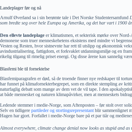
Landeplager før og nå
Arnulf Øverland sa i sin berømte tale i Det Norske Studentersamfund
D
som bredte seg over hele Europa og Amerika, og det har vart i 1900 år
Den ellevte landeplage
er klimatismen, et sekterisk mørke over Nord-
demonene som truer menneskehetens eksistens med mindre vi begrenser g
Vesten og Resten, hvor sistnevnte har rett til utslipp og økonomisk vek
avindustrialisering, fattigdom, et forkvaklet utdanningsmiljø og en fram
rikelig tilgang til rimelig priset energi. Og disse årene kan sannelig vær
Blasfemi ble til fornektelse
Blasfemiparagrafen er død, så de troende finner nye redskaper til torture
har funnet på klimafornekterbegrepet, som en direkte stempling av krit
naturfaglig debatt som mange av dem vet de vil tape. I den apokalyptiske 
at både mennesket og naturen klimapåvirker, men at menneskets bidrag i da
Ledende stemmer i medie-Norge, som Aftenposten – før stolt over solid b
Selv en tidligere
partileder og stortingsrepresentant
blir sammenlignet me
Hagen har gjort. Forfallet i medie-Norge bare på et par tiår og medien
Almost everywhere, climate change denial now looks as stupid and as 