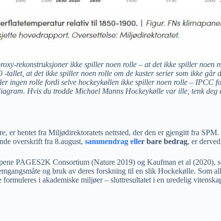
 proxy-rekonstruksjoner ikke spiller noen rolle – at det ikke spiller noen
allet, at det ikke spiller noen rolle om de kaster serier som ikke går de
iller ingen rolle fordi selve hockeykøllen ikke spiller noen rolle – IPCC 
diagram. Hvis du trodde Michael Manns Hockeykølle var ille, tenk deg
e, er hentet fra Miljødirektoratets nettsted, der den er gjengitt fra 
de overskrift fra 8.august,
sammendrag elle
r bare bedrag
, er derved
pene PAGES2K Consortium (Nature 2019) og Kaufman et al (2020), som fi
 fremgangsmåte og bruk av deres forskning til en slik Hockekølle. Som a
e formuleres i akademiske miljøer – sluttresultatet i en uredelig vitensk