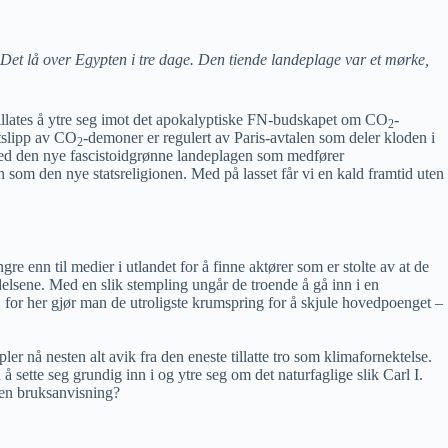
et lå over Egypten i tre dage. Den tiende landeplage var et mørke,
illates å ytre seg imot det apokalyptiske FN-budskapet om CO
-
2
tslipp av CO
-demoner er regulert av Paris-avtalen som deler kloden i
2
g med den nye fascistoidgrønne landeplagen som medfører
en som den nye statsreligionen. Med på lasset får vi en kald framtid uten
re enn til medier i utlandet for å finne aktører som er stolte av at de
elsene. Med en slik stempling ungår de troende å gå inn i en
re, for her gjør man de utroligste krumspring for å skjule hovedpoenget –
 nå nesten alt avik fra den eneste tillatte tro som klimafornektelse.
sette seg grundig inn i og ytre seg om det naturfaglige slik Carl I.
 en bruksanvisning?