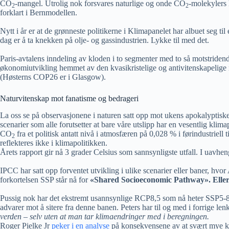
CO
-mangel. Utrolig nok forsvares naturlige og onde CO
-molekylers 
2
2
forklart i Bernmodellen.
Nytt i år er at de grønneste politikerne i Klimapanelet har albuet seg t
dag er å ta knekken på olje- og gassindustrien. Lykke til med det.
Paris-avtalens inndeling av kloden i to segmenter med to så motstridende
økonomiutvikling hemmet av den kvasikristelige og antivitenskapelige m
(Høsterns COP26 er i Glasgow).
Naturvitenskap mot fanatisme og bedrageri
La oss se på observasjonene i naturen satt opp mot ukens apokalyptiske 
scenarier som alle forutsetter at bare våre utslipp har en vesentlig kl
CO
fra et politisk antatt nivå i atmosfæren på 0,028 % i førindustriel
2
reflekteres ikke i klimapolitikken.
Årets rapport gir nå 3 grader Celsius som sannsynligste utfall. I uavhen
IPCC har satt opp forventet utvikling i ulike scenarier eller baner, h
forkortelsen SSP står nå for
«Shared Socioeconomic Pathway». Eller 
Pussig nok har det ekstremt usannsynlige RCP8,5 som nå heter SSP5-8.5 
advarer mot å sitere fra denne banen. Peters har til og med i forrige lenke
verden – selv uten at man tar klimaendringer med i beregningen.
Roger Pielke Jr
peker i en analyse
på konsekvensene av at svært mye kli