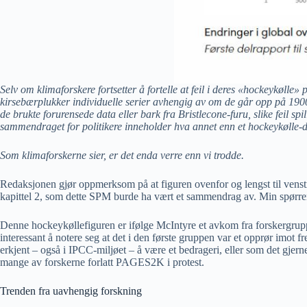
Selv om klimaforskere fortsetter å fortelle at feil i deres «hockeykølle»
kirsebærplukker individuelle serier avhengig av om de går opp på 1900 -t
de brukte forurensede data eller bark fra Bristlecone-furu, slike feil sp
sammendraget for politikere inneholder hva annet enn et hockeykølle-
Som klimaforskerne sier, er det enda verre enn vi trodde.
Redaksjonen gjør oppmerksom på at figuren ovenfor og lengst til venstr
kapittel 2, som dette SPM burde ha vært et sammendrag av. Min spørren
Denne hockeykøllefiguren er ifølge McIntyre et avkom fra forskergrup
interessant å notere seg at det i den første gruppen var et opprør imot
erkjent – også i IPCC-miljøet – å være et bedrageri, eller som det gjern
mange av forskerne forlatt PAGES2K i protest.
Trenden fra uavhengig forskning