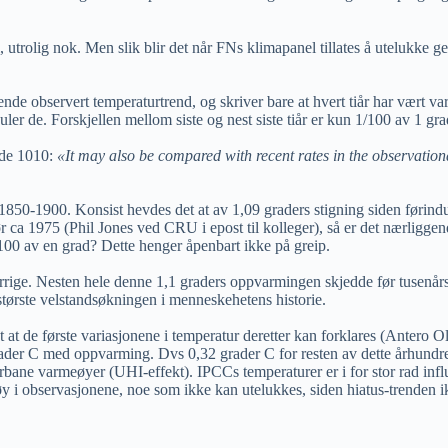
utrolig nok. Men slik blir det når FNs klimapanel tillates å utelukke ge
gende observert temperaturtrend, og skriver bare at hvert tiår har vært va
uler de. Forskjellen mellom siste og nest siste tiår er kun 1/100 av 1 gra
ide 1010:
«It may also be compared with recent rates in the observati
 1850-1900. Konsist hevdes det at av 1,09 graders stigning siden førindus
 før ca 1975 (Phil Jones ved CRU i epost til kolleger), så er det nærligg
1/100 av en grad? Dette henger åpenbart ikke på greip.
forrige. Nesten hele denne 1,1 graders oppvarmingen skjedde før tusenår
ørste velstandsøkningen i menneskehetens historie.
t at de første variasjonene i temperatur deretter kan forklares (Antero O
0,4 grader C med oppvarming. Dvs 0,32 grader C for resten av dette århund
rbane varmeøyer (UHI-effekt). IPCCs temperaturer er i for stor rad influ
støy i observasjonene, noe som ikke kan utelukkes, siden hiatus-trenden ikk