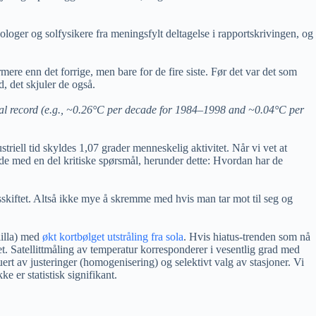
ologer og solfysikere fra meningsfylt deltagelse i rapportskrivingen, og
rmere enn det forrige, men bare for de fire siste. Før det var det som
d, det skjuler de også.
onal record (e.g., ~0.26°C per decade for 1984–1998 and ~0.04°C per
triell tid skyldes 1,07 grader menneskelig aktivitet. Når vi vet at
ende med en del kritiske spørsmål, herunder dette: Hvordan har de
sskiftet. Altså ikke mye å skremme med hvis man tar mot til seg og
lilla) med
økt kortbølget utstråling fra sola
. Hvis hiatus-trenden som nå
ret. Satellittmåling av temperatur korresponderer i vesentlig grad med
ert av justeringer (homogenisering) og selektivt valg av stasjoner. Vi
e er statistisk signifikant.