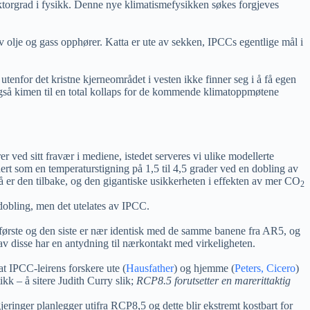
orgrad i fysikk. Denne nye klimatismefysikken søkes forgjeves
av olje og gass opphører. Katta er ute av sekken, IPCCs egentlige mål i
utenfor det kristne kjerneområdet i vesten ikke finner seg i å få egen
også kimen til en total kollaps for de kommende klimatoppmøtene
 ved sitt fravær i mediene, istedet serveres vi ulike modellerte
nert som en temperaturstigning på 1,5 til 4,5 grader ved en dobling av
 Nå er den tilbake, og den gigantiske usikkerheten i effekten av mer CO
2
dobling, men det utelates av IPCC.
 første og den siste er nær identisk med de samme banene fra AR5, og
 av disse har en antydning til nærkontakt med virkeligheten.
t IPCC-leirens forskere ute (
Hausfather
) og hjemme (
Peters, Cicero
)
ikk – å sitere Judith Curry slik;
RCP8.5 forutsetter en marerittaktig
ringer planlegger utifra RCP8,5 og dette blir ekstremt kostbart for