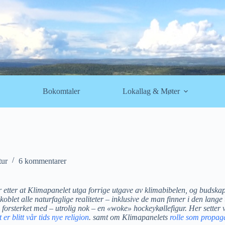
Bokomtaler
Lokallag & Møter
tur
6 kommentarer
r etter at Klimapanelet utga forrige utgave av klimabibelen, og budskape
frakoblet alle naturfaglige realiteter – inklusive de man finner i den 
forsterket med – utrolig nok – en «woke» hockeykøllefigur. Her setter 
 er blitt vår tids nye religion
. samt om Klimapanelets
rolle som propag