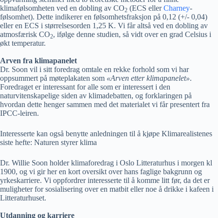
klimafølsomheten ved en dobling av CO
(ECS eller
Charney
-
2
følsomhet). Dette indikerer en følsomhetsfraksjon på 0,12 (+/- 0,04)
eller en ECS i størrelsesorden 1,25 K. Vi får altså ved en dobling av
atmosfærisk CO
, ifølge denne studien, så vidt over en grad Celsius i
2
økt temperatur.
Arven fra klimapanelet
Dr. Soon vil i sitt foredrag omtale en rekke forhold som vi har
oppsummert på møteplakaten som
«A
rven etter klimapanelet
»
.
Foredraget er interessant for alle som er interessert i den
naturvitenskapelige siden av klimadebatten, og forklaringen på
hvordan dette henger sammen med det materialet vi får presentert fra
IPCC-leiren.
Interesserte kan også benytte anledningen til å kjøpe Klimarealistenes
siste hefte: Naturen styrer klima
Dr. Willie Soon holder klimaforedrag i Oslo Litteraturhus i morgen kl
1900, og vi gir her en kort oversikt over hans faglige bakgrunn og
yrkeskarriere. Vi oppfordrer interesserte til å komme litt før, da det er
muligheter for sosialisering over en matbit eller noe å drikke i kafeen i
Litteraturhuset.
Utdanning og karriere