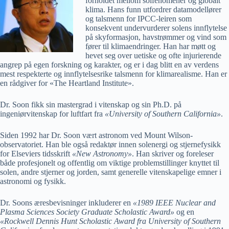
forholdet mellom solfenomener og globalt
klima. Hans funn utfordrer datamodellører
og talsmenn for IPCC-leiren som
konsekvent undervurderer solens innflytelse
på skyformasjon, havstrømmer og vind som
fører til klimaendringer. Han har møtt og
hevet seg over uetiske og ofte injurierende
angrep på egen forskning og karakter, og er i dag blitt en av verdens
mest respekterte og innflytelsesrike talsmenn for klimarealisme. Han er
en rådgiver for
«
The Heartland Institute
»
.
Dr. Soon fikk sin mastergrad i vitenskap og sin Ph.D. på
ingeniørvitenskap for luftfart fra
«
University of Southern California
»
.
Siden 1992 har Dr. Soon vært astronom ved Mount Wilson-
observatoriet. Han ble også redaktør innen solenergi og stjernefysikk
for Elseviers tidsskrift
«
New Astronomy
»
. Han skriver og foreleser
både profesjonelt og offentlig om viktige problemstillinger knyttet til
solen, andre stjerner og jorden, samt generelle vitenskapelige emner i
astronomi og fysikk.
Dr. Soons æresbevisninger inkluderer en
«
1989 IEEE Nuclear and
Plasma Sciences Society Graduate Scholastic Award
»
og en
«
Rockwell Dennis Hunt Scholastic Award fra University of Southern