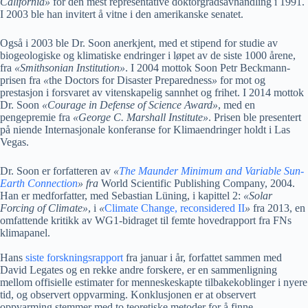
California
»
for den mest representative doktorgradsavhandling i 1991.
I 2003 ble han invitert å vitne i den amerikanske senatet.
Også i 2003 ble Dr. Soon anerkjent, med et stipend for studie av
biogeologiske og klimatiske endringer i løpet av de siste 1000 årene,
fra
«
Smithsonian Institution
»
. I 2004 mottok Soon Petr Beckmann-
prisen fra
«
the Doctors for Disaster Preparedness
»
for mot og
prestasjon i forsvaret av vitenskapelig sannhet og frihet. I 2014 mottok
Dr. Soon
«
Courage in Defense of Science Award
»
, med en
pengepremie fra
«
George C. Marshall Institute
»
. Prisen ble presentert
på niende Internasjonale konferanse for Klimaendringer holdt i Las
Vegas.
Dr. Soon er forfatteren av
«
The Maunder Minimum and Variable Sun-
Earth Connection
» fra
World Scientific Publishing Company, 2004.
Han er medforfatter, med Sebastian Lüning, i kapittel 2:
«
Solar
Forcing of Climate
»
, i
«
Climate Change, reconsidered II
»
fra 2013, en
omfattende kritikk av WG1-bidraget til femte hovedrapport fra FNs
klimapanel.
Hans
siste forskningsrapport
fra januar i år, forfattet sammen med
David Legates og en rekke andre forskere, er en sammenligning
mellom offisielle estimater for menneskeskapte tilbakekoblinger i nyere
tid, og observert oppvarming. Konklusjonen er at observert
oppvarming stemmer med to teoretiske metoder for å finne