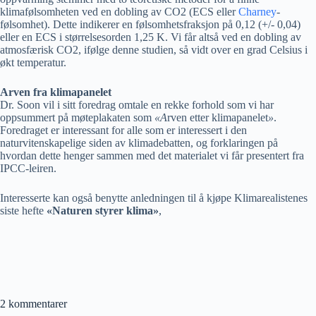
klimafølsomheten ved en dobling av CO2 (ECS eller
Charney
-
følsomhet). Dette indikerer en følsomhetsfraksjon på 0,12 (+/- 0,04)
eller en ECS i størrelsesorden 1,25 K. Vi får altså ved en dobling av
atmosfærisk CO2, ifølge denne studien, så vidt over en grad Celsius i
økt temperatur.
Arven fra klimapanelet
Dr. Soon vil i sitt foredrag omtale en rekke forhold som vi har
oppsummert på møteplakaten som
«A
rven etter klimapanelet
»
.
Foredraget er interessant for alle som er interessert i den
naturvitenskapelige siden av klimadebatten, og forklaringen på
hvordan dette henger sammen med det materialet vi får presentert fra
IPCC-leiren.
Interesserte kan også benytte anledningen til å kjøpe Klimarealistenes
siste hefte
«Naturen styrer klima»
,
2 kommentarer