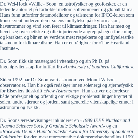
Dr. Wei-Hock
«
Willie
»
Soon, en astrofysiker og geoforsker, er en
ledende autoritet på forholdet mellom solfenomener og globalt klima.
Hans funn utfordrer datamodellører og talsmenn for IPCC-leiren som
konsekvent undervurderer solens innflytelse på skyformasjon,
havstrømmer og vind som fører til klimaendringer. Han har møtt og
hevet seg over uetiske og ofte injurierende angrep på egen forskning
og karakter, og blir en av verdens mest respekterte og innflytelsesrike
talsmenn for klimarealisme. Han er en rådgiver for
«
The Heartland
Institute
»
.
Dr. Soon fikk sin mastergrad i vitenskap og sin Ph.D. på
ingeniørvitenskap for luftfart fra
«
University of Southern California
»
.
Siden 1992 har Dr. Soon vært astronom ved Mount Wilson
observatoriet. Han ble også redaktør innen solenergi og stjernefysikk
for Elseviers tidsskrift
«
New Astronomy
»
. Han skriver og foreleser
både profesjonelt og offentlig om viktige problemstillinger knyttet til
solen, andre stjerner og jorden, samt generelle vitenskapelige emner i
astronomi og fysikk.
Dr. Soons æresbevisninger inkluderer en
«
1989 IEEE Nuclear and
Plasma Sciences Society Graduate Scholastic Award
»
og en
«
Rockwell Dennis Hunt Scholastic Award fra University of Southern
California
»
for den mest representative doktorgradsavhandling i 1991.