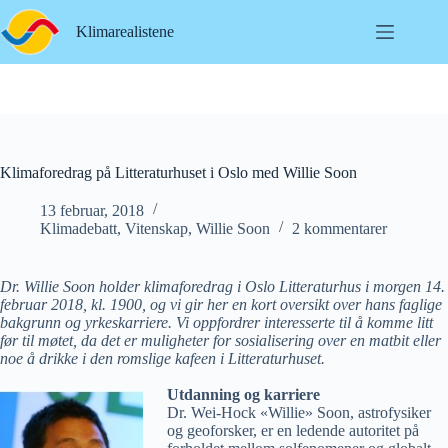
Hopp
til
Klimarealistene
innholdet
Klimaforedrag på Litteraturhuset i Oslo med Willie Soon
13 februar, 2018
Klimadebatt
,
Vitenskap
,
Willie Soon
2 kommentarer
Dr. Willie Soon holder klimaforedrag i Oslo Litteraturhus i morgen 14.
februar 2018, kl. 1900, og vi gir her en kort oversikt over hans faglige
bakgrunn og yrkeskarriere. Vi oppfordrer interesserte til å komme litt
før til møtet, da det er muligheter for sosialisering over en matbit eller
noe å drikke i den romslige kafeen i Litteraturhuset.
Utdanning og karriere
Dr. Wei-Hock
«
Willie
»
Soon, astrofysiker
og geoforsker, er en ledende autoritet på