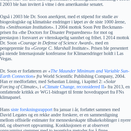
I 2003 ble han invitert å vitne i den amerikanske senatet.
Også i 2003 ble Dr. Soon anerkjent, med et stipend for studie av
biogeologiske og klimatiske endringer i løpet av de siste 1000 årene,
fra
«
Smithsonian Institution
»
. I 2004 mottok Soon Petr Beckmann-
prisen fra
«
the Doctors for Disaster Preparedness
»
for mot og
prestasjon i forsvaret av vitenskapelig sannhet og frihet. I 2014 mottok
Dr. Soon
«
Courage in Defense of Science Award
»
, med en
pengepremie fra
«
George C. Marshall Institute
»
. Prisen ble presentert
på niende Internasjonale konferanse for Klimaendringer holdt i Las
Vegas.
Dr. Soon er forfatteren av
«
The Maunder Minimum and Variable Sun-
Earth Connection
» fra
World Scientific Publishing Company, 2004.
Han er medforfatter, med Sebastian Lüning, i kapittel 2:
«
Solar
Forcing of Climate
»
, i
«
Climate Change, reconsidered II
»
fra 2013, en
omfattende kritikk av WG1-bidraget til femte hovedrapport fra FNs
klimapanel.
Hans
siste forskningsrapport
fra januar i år, forfattet sammen med
David Legates og en rekke andre forskere, er en sammenligning
mellom offisielle estimater for menneskeskapte tilbakekoblinger i nyere
tid, og observert oppvarming. Konklusjonen er at observert
oppvarming stemmer med to teoretiske metoder for å finne