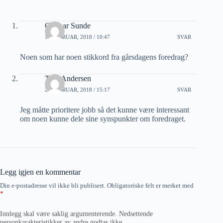
Gunnar Sunde
15 FEBRUAR, 2018 / 10:47
SVAR
Noen som har noen stikkord fra gårsdagens foredrag?
Tore Andersen
20 FEBRUAR, 2018 / 15:17
SVAR
Jeg måtte prioritere jobb så det kunne være interessant
om noen kunne dele sine synspunkter om foredraget.
Legg igjen en kommentar
Din e-postadresse vil ikke bli publisert.
Obligatoriske felt er merket med
*
Innlegg skal være saklig argumenterende. Nedsettende
personkarakteristikker av andre godtas ikke.