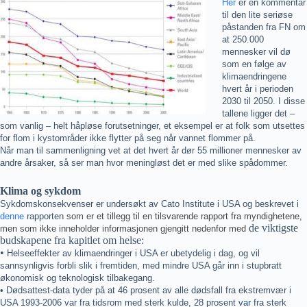
Her
er en kommentar
til den lite seriøse
påstanden fra FN om
at 250.000
mennesker vil dø
som en følge av
klimaendringene
hvert år i perioden
2030 til 2050. I disse
tallene ligger det –
som vanlig – helt håpløse forutsetninger, et eksempel er at folk som utsettes
for flom i kystområder ikke flytter på seg når vannet flommer på.
Når man til sammenligning vet at det hvert år dør 55 millioner mennesker av
andre årsaker, så ser man hvor meningløst det er med slike spådommer.
Klima og sykdom
Sykdomskonsekve
nser er undersøkt av Cato Institute i USA og beskrevet i
denne
rapporten
som er et tillegg til en tilsvarende rapport fra myndighetene,
de viktigste
men som ikke inneholder informasjonen gjengitt nedenfor med
budskapene fra kapitlet om helse:
•
Helseeffekter av klimaendringer i USA er ubetydelig i dag, og vil
sannsynligvis forbli slik i fremtiden, med mindre USA går inn i stupbratt
økonomisk og teknologisk tilbakegang.
• Dødsattest-data tyder på at 46 prosent av alle dødsfall fra ekstremvær i
USA 1993-2006 var fra tidsrom med sterk kulde, 28 prosent
var
fra sterk