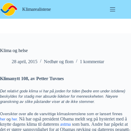
Hopp
til
Klimarealistene
innholdet
Klima og helse
28 april, 2015
Nedbør og flom
1 kommentar
Klimanytt 108, av Petter Tuvnes
Det relativt gode klima vi har på jorden for tiden (bedre enn under istidene)
beskyldes for stadig mer absurde lidelser for menneskeheten. Nøyere
granskning av slike påstander viser at de ikke stemmer.
Oversikter over alle de vanvittige klimaskremslene som er lansert finnes
Nå har også president Obama meldt seg på hysteriet med å
her
og
her
.
knytte dagens klima til datterens
astma
som barn. Andre har påpekt at
det er større sannsynlighet for at Obamas røyking og datterens peanøtt-