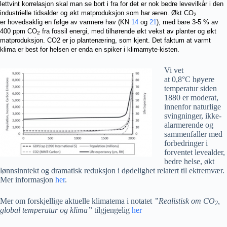
lettvint korrelasjon skal man se bort i fra for det er nok bedre levevilkår i den
industrielle tidsalder og økt matproduksjon som har æren. Økt CO
2
er hovedsaklig en følge av varmere hav (KN
14
og
21
), med bare 3-5 % av
400 ppm CO
fra fossil energi, med tilhørende økt vekst av planter og økt
2
matproduksjon. CO2 er jo plantenæring, som kjent. Det faktum at varmt
klima er best for helsen er enda en spiker i klimamyte-kisten.
Vi vet
at 0,8°C høyere
temperatur siden
1880 er moderat,
innenfor naturlige
svingninger, ikke-
alarmerende og
sammenfaller med
forbedringer i
forventet levealder,
bedre helse, økt
lønnsinntekt og dramatisk reduksjon i dødelighet relatert til ektremvær.
Mer informasjon
her
.
Mer om forskjellige aktuelle klimatema i notatet
”Realistisk om CO
,
2
global temperatur og klima”
tilgjengelig
her