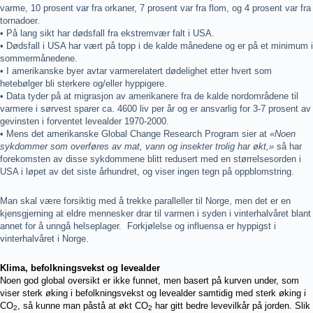
varme, 10 prosent
var
fra orkaner, 7 prosent var fra flom, og 4 prosent var fra
tornadoer.
• På lang sikt har dødsfall fra ekstremvær falt i USA.
• Dødsfall i USA har vært på topp i de kalde månedene og er på et minimum i
sommermånedene.
• I amerikanske byer avtar varmerelatert dødelighet etter hvert som
hetebølger bli sterkere og/eller hyppigere.
• Data tyder på at migrasjon av amerikanere fra de kalde nordområdene til
varmere i sørvest sparer ca. 4600 liv per år og er ansvarlig for 3-7 prosent av
gevinsten i forventet levealder 1970-2000.
• Mens det amerikanske Global Change Research Program sier at
«Noen
sykdommer som overføres av mat, vann og insekter trolig har økt,»
så har
forekomsten av disse sykdommene blitt redusert med en størrelsesorden i
USA i løpet av det siste århundret, og viser ingen tegn på oppblomstring.
Man skal være forsiktig med å trekke paralleller til Norge, men det er en
kjensgjerning at eldre mennesker drar til varmen i syden i vinterhalvåret blant
annet for å unngå helseplager. Forkjølelse og influensa er hyppigst i
vinterhalvåret i Norge.
Klima, befolkningsvekst og levealder
Noen god global oversikt er ikke funnet, men basert på kurven under, som
viser sterk øking i befolkningsvekst og levealder samtidig med sterk øking i
CO
, så kunne man påstå at økt CO
har gitt bedre levevilkår på jorden. Slik
2
2