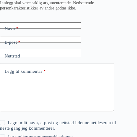
Innlegg skal være saklig argumenterende. Nedsettende
personkarakteristikker av andre godtas ikke.
Navn
*
E-post
*
Nettsted
Legg til kommentar
*
Lagre mitt navn, e-post og nettsted i denne nettleseren til
neste gang jeg kommenterer.
Jeg godtar
personvernerklæringen