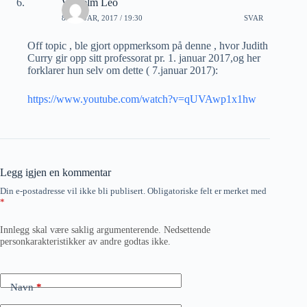
Wilhelm Leo
8 JANUAR, 2017 / 19:30
SVAR
Off topic , ble gjort oppmerksom på denne , hvor Judith
Curry gir opp sitt professorat pr. 1. januar 2017,og her
forklarer hun selv om dette ( 7.januar 2017):
https://www.youtube.com/watch?v=qUVAwp1x1hw
Legg igjen en kommentar
Din e-postadresse vil ikke bli publisert.
Obligatoriske felt er merket med
*
Innlegg skal være saklig argumenterende. Nedsettende
personkarakteristikker av andre godtas ikke.
Navn
*