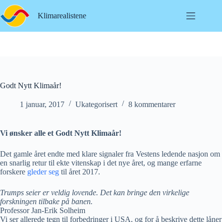
Hopp
til
Klimarealistene
innholdet
Godt Nytt Klimaår!
1 januar, 2017
Ukategorisert
8 kommentarer
Vi ønsker alle et Godt Nytt Klimaår!
Det gamle året endte med klare signaler fra Vestens ledende nasjon om
en snarlig retur til ekte vitenskap i det nye året, og mange erfarne
forskere
gleder seg
til året 2017.
Trumps seier er veldig lovende. Det kan bringe den virkelige
forskningen tilbake på banen.
Professor Jan-Erik Solheim
Vi ser allerede tegn til forbedringer i USA, og for å beskrive dette låner