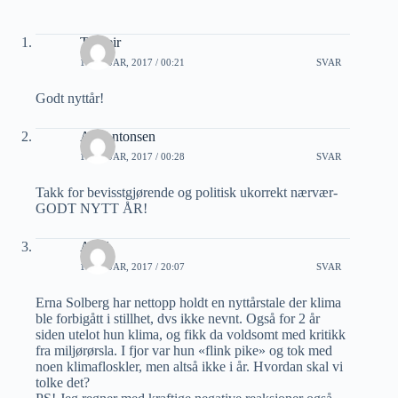
Torgeir
1 JANUAR, 2017 / 00:21
SVAR
Godt nyttår!
Alf Antonsen
1 JANUAR, 2017 / 00:28
SVAR
Takk for bevisstgjørende og politisk ukorrekt nærvær-
GODT NYTT ÅR!
Arild
1 JANUAR, 2017 / 20:07
SVAR
Erna Solberg har nettopp holdt en nyttårstale der klima
ble forbigått i stillhet, dvs ikke nevnt. Også for 2 år
siden utelot hun klima, og fikk da voldsomt med kritikk
fra miljørørsla. I fjor var hun «flink pike» og tok med
noen klimafloskler, men altså ikke i år. Hvordan skal vi
tolke det?