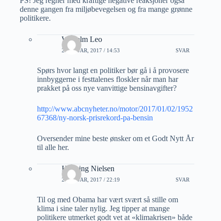
PS! Jeg regner med kraftige negative reaksjoner også
denne gangen fra miljøbevegelsen og fra mange grønne
politikere.
Wilhelm Leo
2 JANUAR, 2017 / 14:53
SVAR
Spørs hvor langt en politiker bør gå i å provosere
innbyggerne i festtalenes floskler når man har
prakket på oss nye vanvittige bensinavgifter?
http://www.abcnyheter.no/motor/2017/01/02/1952
67368/ny-norsk-prisrekord-pa-bensin
Oversender mine beste ønsker om et Godt Nytt År
til alle her.
Henning Nielsen
2 JANUAR, 2017 / 22:19
SVAR
Til og med Obama har vært svært så stille om
klima i sine taler nylig. Jeg tipper at mange
politikere utmerket godt vet at «klimakrisen» både