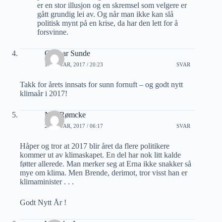
er en stor illusjon og en skremsel som velgere er
gått grundig lei av. Og når man ikke kan slå
politisk mynt på en krise, da har den lett for å
forsvinne.
Gunnar Sunde
1 JANUAR, 2017 / 20:23
SVAR
Takk for årets innsats for sunn fornuft – og godt nytt
klimaår i 2017!
Nils Rømcke
2 JANUAR, 2017 / 06:17
SVAR
Håper og tror at 2017 blir året da flere politikere
kommer ut av klimaskapet. En del har nok litt kalde
føtter allerede. Man merker seg at Erna ikke snakker så
mye om klima. Men Brende, derimot, tror visst han er
klimaminister . . .
Godt Nytt År !