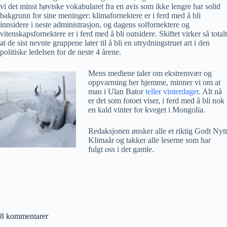
vi det minst høviske vokabularet fra en avis som ikke lengre har solid
bakgrunn for sine meninger: klimafornektere er i ferd med å bli
innsidere i neste administrasjon, og dagens solfornektere og
vitenskapsfornektere er i ferd med å bli outsidere. Skiftet virker så totalt
at de sist nevnte gruppene later til å bli en utrydningstruet art i den
politiske ledelsen for de neste 4 årene.
Mens mediene taler om ekstremvær og
oppvarming her hjemme, minner vi om at
man i Ulan Bator
teller vinterdager
. Alt nå
er det som fotoet viser, i ferd med å bli nok
en kald vinter for kveget i Mongolia.
Redaksjonen ønsker alle et riktig Godt Nytt
Klimaår og takker alle leserne som har
fulgt oss i det gamle.
8 kommentarer