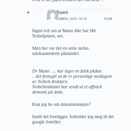
A M Raaen
8 NOVEMBER, 2019 / 20:19
SVAR
Ingen tvil om at Mann
ikke
har fått
Nobelprisen, nei.
Men her var det en serie sterke,
udokumenterte påstander:
Dr Mann …. har laget en falsk plakat
.. det fremgår at de er personlige mottagere
av Nobels fredspris
Nobelinstituttet har sendt ut et offisielt
dementi på dette.
Kan jeg be om dokumentasjon?
Inntil det foreligger, forholder jeg meg til det
google forteller: