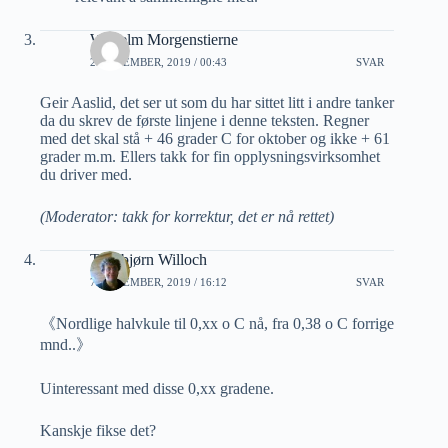
Wilhelm Morgenstierne
2 NOVEMBER, 2019 / 00:43
SVAR
Geir Aaslid, det ser ut som du har sittet litt i andre tanker
da du skrev de første linjene i denne teksten. Regner
med det skal stå + 46 grader C for oktober og ikke + 61
grader m.m. Ellers takk for fin opplysningsvirksomhet
du driver med.
(Moderator: takk for korrektur, det er nå rettet)
Thorbjørn Willoch
7 NOVEMBER, 2019 / 16:12
SVAR
《Nordlige halvkule til 0,xx o C nå, fra 0,38 o C forrige
mnd..》
Uinteressant med disse 0,xx gradene.
Kanskje fikse det?