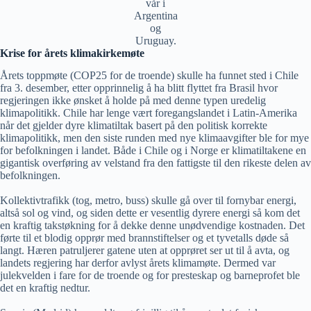
vår i
Argentina
og
Uruguay.
Krise for årets klimakirkemøte
Årets toppmøte (COP25 for de troende) skulle ha funnet sted i Chile
fra 3. desember, etter opprinnelig å ha blitt flyttet fra Brasil hvor
regjeringen ikke ønsket å holde på med denne typen uredelig
klimapolitikk. Chile har lenge vært foregangslandet i Latin-Amerika
når det gjelder dyre klimatiltak basert på den politisk korrekte
klimapolitikk, men den siste runden med nye klimaavgifter ble for mye
for befolkningen i landet. Både i Chile og i Norge er klimatiltakene en
gigantisk overføring av velstand fra den fattigste til den rikeste delen av
befolkningen.
Kollektivtrafikk (tog, metro, buss) skulle gå over til fornybar energi,
altså sol og vind, og siden dette er vesentlig dyrere energi så kom det
en kraftig takstøkning for å dekke denne unødvendige kostnaden. Det
førte til et blodig opprør med brannstiftelser og et tyvetalls døde så
langt. Hæren patruljerer gatene uten at opprøret ser ut til å avta, og
landets regjering har derfor avlyst årets klimamøte. Dermed var
julekvelden i fare for de troende og for presteskap og barneprofet ble
det en kraftig nedtur.