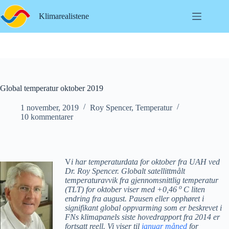
Hopp
til
Klimarealistene
innholdet
Global temperatur oktober 2019
1 november, 2019
Roy Spencer
,
Temperatur
10 kommentarer
V
i har temperaturdata for oktober fra UAH ved
Dr. Roy Spencer. Globalt satellittmålt
temperaturavvik fra gjennomsnittlig temperatur
o
(TLT) for oktober viser med +0,46
C liten
endring fra august. Pausen eller opphøret i
signifikant global oppvarming som er beskrevet i
FNs klimapanels siste hovedrapport fra 2014 er
fortsatt reell. Vi viser til
januar måned
for