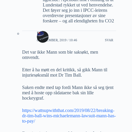
Lundestad rykket ut ved henvendelse.
Det føyer seg jo inn i IPCC-leirens
overdrevne presentasjoner av sine
forskere – og all elendigheten fra CO2
Rune
8 NOVEMBER, 2019 / 10:46
SVAR
Det var ikke Mann som ble saksøkt, men
omvendt.
Etter å ha møtt en del kritikk, så gikk Mann til
injuriesøksmål mot Dr Tim Ball.
Saken endte med tap fordi Mann ikke så seg tjent
med å hoste opp rådataene bak sin lille
hockeygraf.
https://wattsupwiththat.com/2019/08/22/breaking-
dr-tim-ball-wins-michaelemann-lawsuit-mann-has-
to-pay/