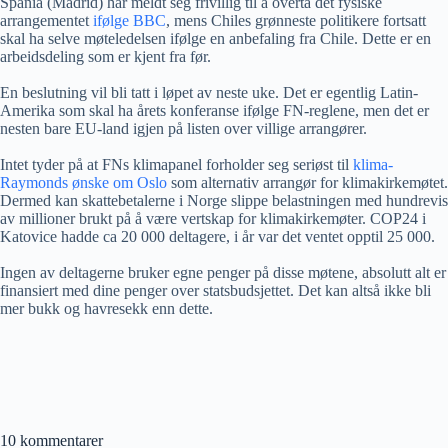
Spania (Madrid) har meldt seg frivillig til å overta det fysiske
arrangementet
ifølge BBC
, mens Chiles grønneste politikere fortsatt
skal ha selve møteledelsen ifølge en anbefaling fra Chile. Dette er en
arbeidsdeling som er kjent fra før.
En beslutning vil bli tatt i løpet av neste uke. Det er egentlig Latin-
Amerika som skal ha årets konferanse ifølge FN-reglene, men det er
nesten bare EU-land igjen på listen over villige arrangører.
Intet tyder på at FNs klimapanel forholder seg seriøst til
klima-
Raymonds ønske om Oslo
som alternativ arrangør for klimakirkemøtet.
Dermed kan skattebetalerne i Norge slippe belastningen med hundrevis
av millioner brukt på å være vertskap for klimakirkemøter. COP24 i
Katovice hadde ca 20 000 deltagere, i år var det ventet opptil 25 000.
Ingen av deltagerne bruker egne penger på disse møtene, absolutt alt er
finansiert med dine penger over statsbudsjettet. Det kan altså ikke bli
mer bukk og havresekk enn dette.
10 kommentarer