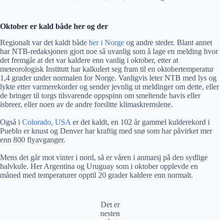
Oktober er kald både her og der
Regionalt var det kaldt både
her i Norge
og andre steder. Blant annet
har NTB-redaksjonen gjort noe så uvanlig som å lage en melding hvor
det fremgår at det var kaldere enn vanlig i oktober, etter at
meteorologisk Institutt har kalkulert seg fram til en oktobertemperatur
1,4 grader under normalen for Norge. Vanligvis leter NTB med lys og
lykte etter varmerekorder og sender jevnlig ut meldinger om dette, eller
de bringer til torgs tilsvarende oppspinn om smeltende havis eller
isbreer, eller noen av de andre forslitte klimaskremslene.
Også i
Colorado, USA
er det kaldt, en 102 år gammel kulderekord i
Pueblo er knust og Denver har kraftig med snø som har påvirket mer
enn 800 flyavganger.
Mens det går mot vinter i nord, så er våren i anmarsj på den sydlige
halvkule. Her Argentina og Uruguay som i oktober opplevde en
måned med temperaturer opptil 20 grader kaldere enn normalt.
Det er
nesten