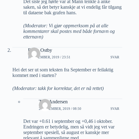
Det siste jeg hørte var at Mann tenkte å anke
saken, så det betyr kanskje at vi endelig får tilgang
til dataene bak grafen hans.
(Moderator: Vi gjør oppmerksom på at alle
kommentarer skal postes med både fornavn og
etternavn)
Bjorn Ostby
1 NOVEMBER, 2019 / 23:51
SVAR
Hei det ser ut som teksten fra September er feilaktig
kommet med i starten?
(Moderator: takk for korrektur, det er nå rettet)
Tore Andersen
2 NOVEMBER, 2019 / 08:50
SVAR
Det var +0.61 i september og +0,46 i oktober.
Endringen er betydelig, men så vidt jeg vet var
september spesiell, så august er kanskje mer
relevant å sammenligne med.