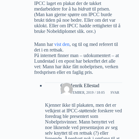
IPCC laget en plakat der de takket
medarbeidere for å ha
bidratt
til prisen.
(Man kan gjerne spørre om IPCC burde
brukt tiden på noe bedre. Eller om det var
uklokt. Eller om IPCC hadde rettigheter til å
bruke Nobeldiplomet slik. osv.)
Mann har
vist den
, og til og med referert til
det i en rettsak.
På internett finner man – udokumentert – at
Lundestad i en epost har bekreftet det alle
vet: Mann har ikke fått nobelprisen, verken
fredsprisen eller en faglig pris.
Ole Henrik Ellestad
10 NOVEMBER, 2019 / 18:05
SVAR
Kjenner ikke til plakaten, men det er
velkjent at IPCC-støttende forskere ved
foredrag ble presentert som
Nobelprisvinner. Mann benyttet vel
noe liknende ved presentasjon av seg
selv knyttet til en rettsak (?) eller
lignende. Åpenbart nok i omfang til at