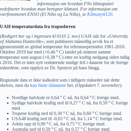
informasjon om hvordan FNs klimapanel
redefinerer hvordan man beregner klimaet. For informasjon om
værfenomenet ENSO (El Niño og La Niña), se
Klimanytt120
.
UAH temperaturdata fra troposfæren
(Redigert her og i ingressen kl 0110 2. nov)
UAH står for
«University
of Alabama Huntsville»
, som publiserer månedlig avvik fra et
gjennomsnitt av global temperatur for referanseperioden 1981-2010.
o
Oktober 2019 har med (+0,46
C) landet på omtrent samme
o
temperatur som august (+0,38
C) etter en kraftig nedgang siden tidlig
i 2016. Det er intet nytt vedrørende mulige feil i dataene for de forrige
månedene, som opplyst av Dr. Spencer på hans blogg.
Regionale data er ikke kalkulert som i tidligere måneder når dette
skrives, men du
kan finne rådataene
her.
(Oppdatert 7. november)
.
o
o
Nordlige halvkule er 0,64
C nå, fra 0,64
C forrige mnd.
o
o
Sydlige halvkule kraftig ned til 0,27
C nå, fra 0,59
C forrige
mnd.
o
o
Tropene kraftig ned til 0,30
C nå, fra 0,60
C forrige mnd.
o
o
USA48 kraftig ned til -0,03
C nå, fra 1,14
C forrige mnd.
o
o
Arktis opp til 0,99
C nå, fra 0,75
C forrige mnd.
o
o
Australia ned til 0,50
C nå, fra 0,57
C forrige mnd.