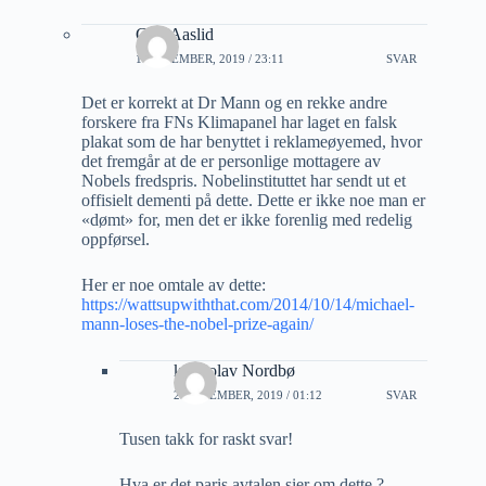
Geir Aaslid
1 NOVEMBER, 2019 / 23:11
SVAR
Det er korrekt at Dr Mann og en rekke andre
forskere fra FNs Klimapanel har laget en falsk
plakat som de har benyttet i reklameøyemed, hvor
det fremgår at de er personlige mottagere av
Nobels fredspris. Nobelinstituttet har sendt ut et
offisielt dementi på dette. Dette er ikke noe man er
«dømt» for, men det er ikke forenlig med redelig
oppførsel.
Her er noe omtale av dette:
https://wattsupwiththat.com/2014/10/14/michael-
mann-loses-the-nobel-prize-again/
knut olav Nordbø
2 NOVEMBER, 2019 / 01:12
SVAR
Tusen takk for raskt svar!
Hva er det paris avtalen sier om dette ?