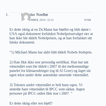
knut olav Nordbø
1 NOVEMBER, 2019 / 22:21
SVAR
Er dette riktig at en Dr.Mann har bløffet og blitt dømt i
USA også dokument forfalsket Nobelprisutvalget sier at
han ikke ble tildelt Nobelprisen, og at han forfalsket sitt
falske dokument.
“1) Michael Mann har aldri blitt tildelt Nobels fredspris.
2) Han fikk ikke noe personlig sertifikat. Han har tatt
vitnemålet som ble tildelt i 2007 til det mellomstatlige
panelet for klimaendringer (og til Al Gore) og laget sin
egen tekst under dette autentiske utseende vitnemålet.
3) Teksten under vitnemålet er helt hans egen. Vi
utstedte bare vitnemålet til IPCC som sådan. Ingen
personer på IPCC-siden fikk noe i 2007. ”
Er dette riktig eller ren bløff?