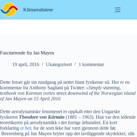
Hopp
til
Klimarealistene
innholdet
Fascinerende fra Jan Mayen
19 april, 2016
Ukategorisert
1 kommentar
Dette fotoet går sin rundgang på nettet blant fysikerne nå. Her er en
kommentar fra Anthony Sagliani på Twitter:
«Simply stunning,
textbook von Karman vortex street downwind of the Norwegian island
of Jan Mayen on 15 April 2016
Dette aerodynamiske fenomenet er oppkalt etter den Ungarske
fysikeren
Theodore von Kármán
(1881 – 1963). Han var den ledende
teoretikeren på aerodynamikk i det forrige århundret. En kort
forklaring
er her
, for de som ikke har vært gjennom dette før.
Beerenberg på Jan Mayen bryter opp det lavtliggende skydekket, slik