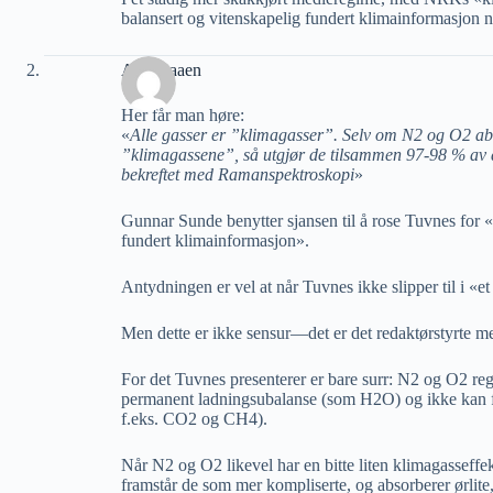
balansert og vitenskapelig fundert klimainformasjon nå
A M Raaen
Her får man høre:
«
Alle gasser er ”klimagasser”. Selv om N2 og O2 ab
”klimagassene”, så utgjør de tilsammen 97-98 % av
bekreftet med Ramanspektroskopi
»
Gunnar Sunde benytter sjansen til å rose Tuvnes for 
fundert klimainformasjon».
Antydningen er vel at når Tuvnes ikke slipper til i «e
Men dette er ikke sensur—det er det redaktørstyrte m
For det Tuvnes presenterer er bare surr: N2 og O2 reg
permanent ladningsubalanse (som H2O) og ikke kan f
f.eks. CO2 og CH4).
Når N2 og O2 likevel har en bitte liten klimagasseffekt
framstår de som mer kompliserte, og absorberer ørlite