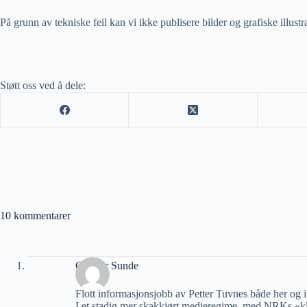
På grunn av tekniske feil kan vi ikke publisere bilder og grafiske illust
Støtt oss ved å dele:
10 kommentarer
Gunnar Sunde
Flott informasjonsjobb av Petter Tuvnes både her og i t
I et stadig mer skakkjørt medieregime, med NRKs «kli