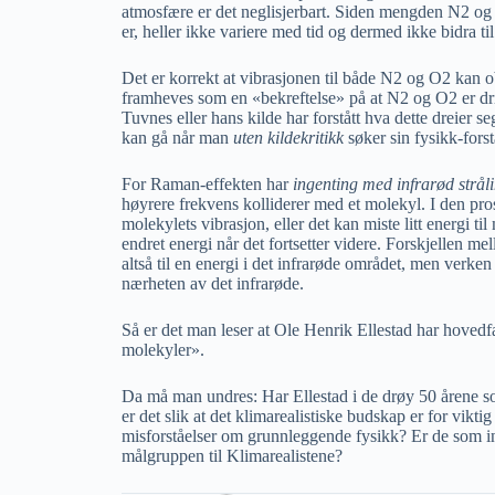
atmosfære er det neglisjerbart. Siden mengden N2 og O
er, heller ikke variere med tid og dermed ikke bidra ti
Det er korrekt at vibrasjonen til både N2 og O2 kan 
framheves som en «bekreftelse» på at N2 og O2 er dri
Tuvnes eller hans kilde har forstått hva dette dreier se
kan gå når man
uten kildekritikk
søker sin fysikk-forstå
For Raman-effekten har
ingenting med infrarød stråli
høyrere frekvens kolliderer med et molekyl. I den prose
molekylets vibrasjon, eller det kan miste litt energi til
endret energi når det fortsetter videre. Forskjellen
altså til en energi i det infrarøde området, men verke
nærheten av det infrarøde.
Så er det man leser at Ole Henrik Ellestad har hoved
molekyler».
Da må man undres: Har Ellestad i de drøy 50 årene som 
er det slik at det klimarealistiske budskap er for viktig
misforståelser om grunnleggende fysikk? Er de som int
målgruppen til Klimarealistene?