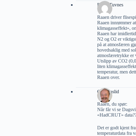
Petter Tuvnes
Raaen driver flisesp
Raaen innrømmer at 
klimagasseffekt», om
Raaen har imidlertid
N2 og O2 er viktigst
på at atmosfæren gj
hovedsaklig med sol
atmosfæretrykke er 
Utslipp av CO2 (0,0
liten klimagasseffek
temperatur, men dett
Raaen over.
Geir Aaslid
Raaen, du spør:
Når får vi se Dagsvi
«HadCRUT» data?? Hv
Det er godt kjent fr
temperaturdata fra v