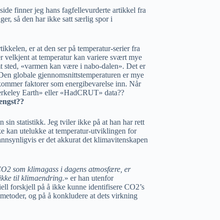
-side finner jeg hans fagfellevurderte artikkel fra
er, så den har ikke satt særlig spor i
kkelen, er at den ser på temperatur-serier fra
r velkjent at temperatur kan variere svært mye
temt sted, «varmen kan være i nabo-dalen». Det er
. Den globale gjennomsnittstemperaturen er mye
 kommer faktorer som energibevarelse inn. Når
Berkeley Earth» eller «HadCRUT» data??
lengst??
 sin statistikk. Jeg tviler ikke på at han har rett
ke kan utelukke at temperatur-utviklingen for
Sannsynligvis er det akkurat det klimavitenskapen
O2 som klimagass i dagens atmosfære, er
kke til klimaendring.
» er han utenfor
iell forskjell på å ikke kunne identifisere CO2’s
metoder, og på å konkludere at dets virkning