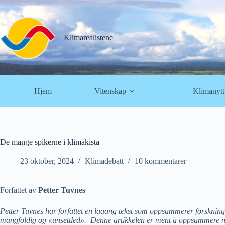
Hopp
til
innholdet
Klimarealistene
Hjem
Vitenskap
Klimanytt
De mange spikerne i klimakista
23 oktober, 2024
Klimadebatt
10 kommentarer
Forfattet av
Petter Tuvnes
Petter Tuvnes har forfattet en laaang tekst som oppsummerer forskninge
mangfoldig og «unsettled». Denne artikkelen er ment å oppsummere noe