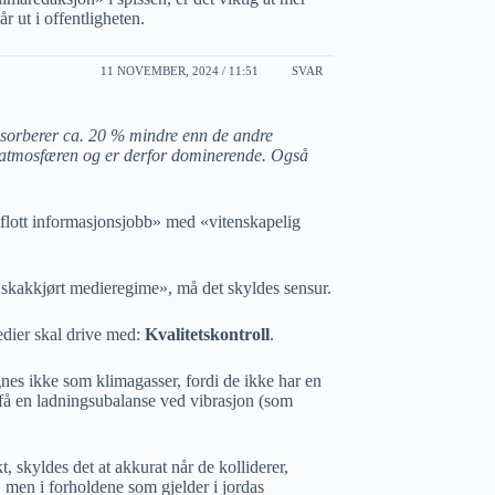
r ut i offentligheten.
11 NOVEMBER, 2024 / 11:51
SVAR
sorberer ca. 20 % mindre enn de andre
 atmosfæren og er derfor dominerende. Også
«flott informasjonsjobb» med «vitenskapelig
t skakkjørt medieregime», må det skyldes sensur.
edier skal drive med:
Kvalitetskontroll
.
nes ikke som klimagasser, fordi de ikke har en
å en ladningsubalanse ved vibrasjon (som
, skyldes det at akkurat når de kolliderer,
, men i forholdene som gjelder i jordas