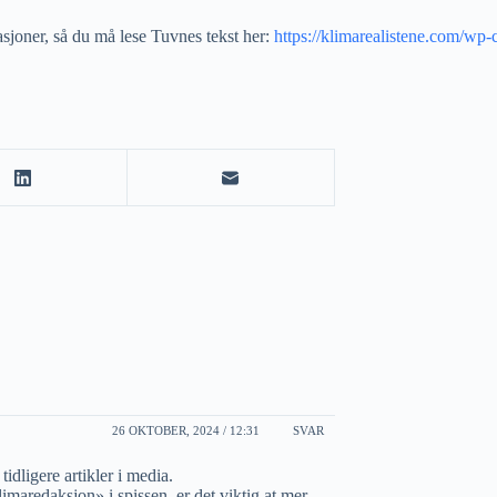
rasjoner, så du må lese Tuvnes tekst her:
https://klimarealistene.com/wp
26 OKTOBER, 2024 / 12:31
SVAR
idligere artikler i media.
maredaksjon» i spissen, er det viktig at mer