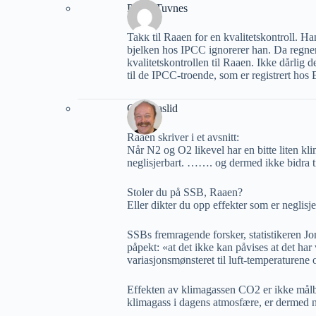
Petter Tuvnes
Takk til Raaen for en kvalitetskontroll. Han
bjelken hos IPCC ignorerer han. Da regner
kvalitetskontrollen til Raaen. Ikke dårlig
til de IPCC-troende, som er registrert hos 
Geir Aaslid
Raaen skriver i et avsnitt:
Når N2 og O2 likevel har en bitte liten k
neglisjerbart. ……. og dermed ikke bidra t
Stoler du på SSB, Raaen?
Eller dikter du opp effekter som er neglisj
SSBs fremragende forsker, statistikeren Jo
påpekt: «at det ikke kan påvises at det har
variasjonsmønsteret til luft-temperaturene 
Effekten av klimagassen CO2 er ikke mål
klimagass i dagens atmosfære, er dermed ne