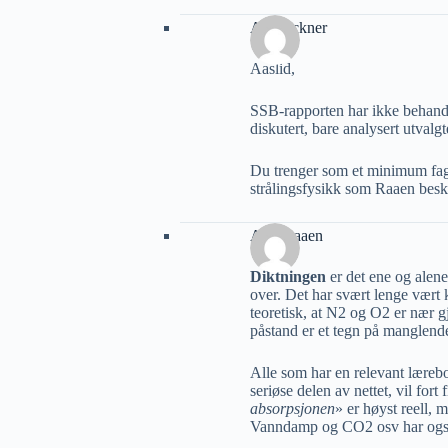
Alf Lackner
Aaslid,
SSB-rapporten har ikke behandle
diskutert, bare analysert utvalgte
Du trenger som et minimum fagl
strålingsfysikk som Raaen besk
A M Raaen
Diktningen
er det ene og alene 
over. Det har svært lenge vært k
teoretisk, at N2 og O2 er nær g
påstand er et tegn på manglende
Alle som har en relevant lærebok 
seriøse delen av nettet, vil fort
absorpsjonen
» er høyst reell, 
Vanndamp og CO2 osv har også