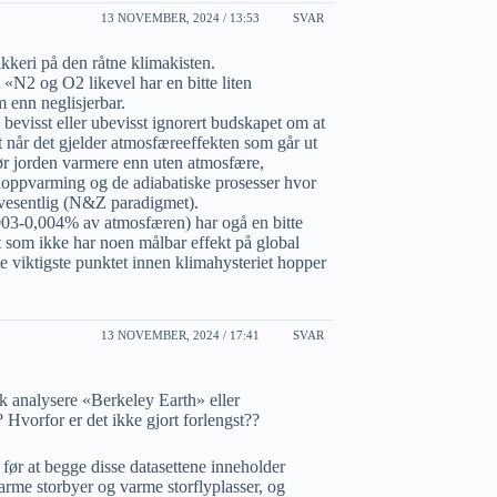
13 NOVEMBER, 2024 / 13:53
SVAR
ikkeri på den råtne klimakisten.
«N2 og O2 likevel har en bitte liten
 enn neglisjerbar.
 bevisst eller ubevisst ignorert budskapet om at
 når det gjelder atmosfæreeffekten som går ut
ør jorden varmere enn uten atmosfære,
oppvarming og de adiabatiske prosesser hvor
vesentlig (N&Z paradigmet).
03-0,004% av atmosfæren) har ogå en bitte
t som ikke har noen målbar effekt på global
e viktigste punktet innen klimahysteriet hopper
13 NOVEMBER, 2024 / 17:41
SVAR
k analysere «Berkeley Earth» eller
orfor er det ikke gjort forlengst??
a før at begge disse datasettene inneholder
arme storbyer og varme storflyplasser, og