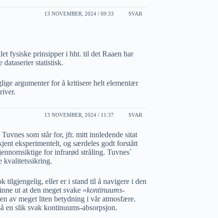
13 NOVEMBER, 2024 / 09:33
SVAR
t fysiske prinsipper i hht. til det Raaen har
 dataserier statistisk.
ige argumenter for å kritisere helt elementær
river.
13 NOVEMBER, 2024 / 11:37
SVAR
Tuvnes som står for, jfr. mitt innledende sitat
jent eksperimentelt, og særdeles godt forstått
jennomsiktige for infrarød stråling. Tuvnes`
 kvalitetssikring.
tilgjengelig, eller er i stand til å navigere i den
 finne ut at den meget svake «
kontinuums-
men av meget liten betydning i vår atmosfære.
 en slik svak kontinuums-absorpsjon.