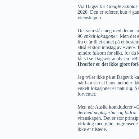
Via Dagsvik’s
Google Scholar
2020. Den er referert kun 4 gang
vitenskapen.
Det som slår meg med denne arti
96
enkelt-lokasjoner
. Men det e
fra et år til et annet på et bes
altså et stort innslag av «vær»
mindre følsom for slikt, for da
får vi se Dagsvik analysere «
Hvorfor er det ikke gjort for
Jeg tviler ikke på at Dagsvik kan
når han sier at hans metoder ik
enkelt-lokasjoner er naturlig. 
forventer.
Men når Aaslid konkluderer «
C
dermed neglisjerbar og bidrar i
vitenskapen. Det er stor prinsip
virkning med gitte, avgrensede 
ikke er tilstede.