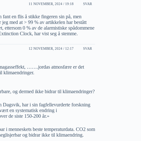
11 NOVEMBER, 2024 / 19:18
SVAR
 fant en flis å stikke fingeren sin på, men
 jeg med at > 99 % av artikkelen har bestått
 det, ettersom 0 % av de alarmistiske spådommene
Extinction Clock, har vist seg å stemme.
12 NOVEMBER, 2024 / 12:17
SVAR
limagasseffekt, …….jordas atmosfære er det
il klimaendringer.
erbare, og dermed ikke bidrar til klimaendringer?
n Dagsvik, har i sin fagfellevurderte forskning
 vært en systematisk endring i
over de siste 150-200 år.»
bar i menneskets beste temperaturdata. CO2 som
glisjerbar og bidrar ikke til klimaendring.