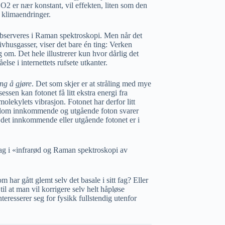
2 er nær konstant, vil effekten, liten som den
l klimaendringer.
observeres i Raman spektroskopi. Men når det
vhusgasser, viser det bare én ting: Verken
g om. Det hele illustrerer kun hvor dårlig det
else i internettets rufsete utkanter.
ng å gjøre
. Det som skjer er at stråling med mye
ssen kan fotonet få litt ekstra energi fra
 molekylets vibrasjon. Fotonet har derfor litt
 mellom innkommende og utgående foton svarer
n det innkommende eller utgående fotonet er i
fag i «infrarød og Raman spektroskopi av
har gått glemt selv det basale i sitt fag? Eller
 til at man vil korrigere selv helt håpløse
eresserer seg for fysikk fullstendig utenfor