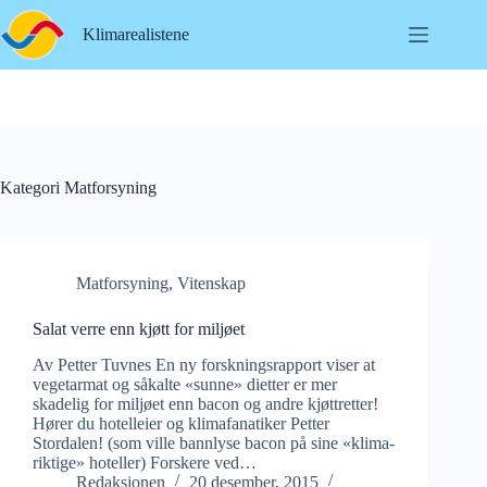
Hopp
til
Klimarealistene
innholdet
Kategori
Matforsyning
Matforsyning
,
Vitenskap
Salat verre enn kjøtt for miljøet
Av Petter Tuvnes En ny forskningsrapport viser at
vegetarmat og såkalte «sunne» dietter er mer
skadelig for miljøet enn bacon og andre kjøttretter!
Hører du hotelleier og klimafanatiker Petter
Stordalen! (som ville bannlyse bacon på sine «klima-
riktige» hoteller) Forskere ved…
Redaksjonen
20 desember, 2015