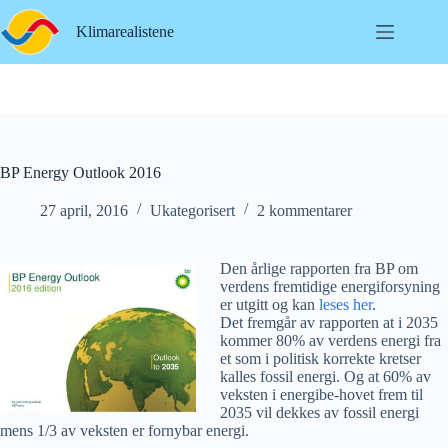
Hopp
til
Klimarealistene
innholdet
BP Energy Outlook 2016
27 april, 2016
Ukategorisert
2 kommentarer
Den årlige rapporten fra BP om
verdens fremtidige energiforsyning
er utgitt og kan
leses her
.
Det fremgår av rapporten at i 2035
kommer 80% av verdens energi fra
et som i politisk korrekte kretser
kalles fossil energi. Og at 60% av
veksten i energibe-hovet frem til
2035 vil dekkes av fossil energi
mens 1/3 av veksten er fornybar energi.