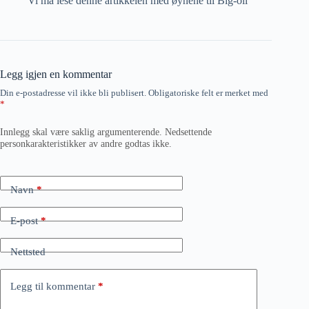
Vi må lese denne artikkelen med øynene til Big-oil
Legg igjen en kommentar
Din e-postadresse vil ikke bli publisert.
Obligatoriske felt er merket med
*
Innlegg skal være saklig argumenterende. Nedsettende
personkarakteristikker av andre godtas ikke.
Navn
*
E-post
*
Nettsted
Legg til kommentar
*