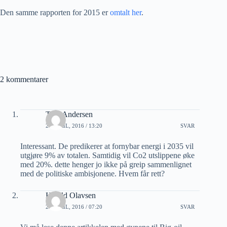
Den samme rapporten for 2015 er
omtalt her
.
2 kommentarer
Tore Andersen
27 APRIL, 2016 / 13:20
SVAR
Interessant. De predikerer at fornybar energi i 2035 vil
utgjøre 9% av totalen. Samtidig vil Co2 utslippene øke
med 20%. dette henger jo ikke på greip sammenlignet
med de politiske ambisjonene. Hvem får rett?
Harald Olavsen
28 APRIL, 2016 / 07:20
SVAR