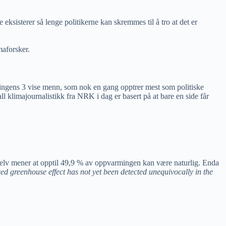
eksisterer så lenge politikerne kan skremmes til å tro at det er
maforsker.
kningens 3 vise menn, som nok en gang opptrer mest som politiske
all klimajournalistikk fra NRK i dag er basert på at bare en side får
 selv mener at opptil 49,9 % av oppvarmingen kan være naturlig. Enda
d greenhouse effect has not yet been detected unequivocally in the