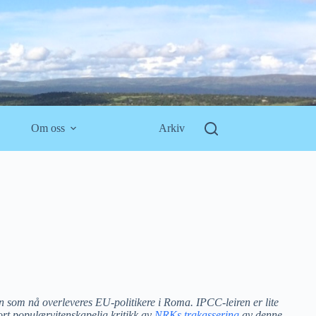
Om oss
Arkiv
n som nå overleveres EU-politikere i Roma. IPCC-leiren er lite
ort populærvitenskapelig kritikk av
NRKs trakassering
av denne