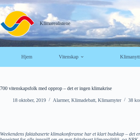
Hopp
til
innholdet
Klimarealistene
Hjem
Vitenskap
Klimanytt
700 vitenskapsfolk med opprop – det er ingen klimakrise
18 oktober, 2019
Alarmer
,
Klimadebatt
,
Klimamyter
38 ko
Weekendens faktabaserte klimakonferanse har et klart budskap – det er 
begeistret for alle innspill om en mer faktabsert klimapolitikk, og NR