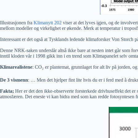
Illustrasjonen fra
Klimanytt 202
viser at det lyves igjen, og de involver
mellom modeller og virkelighet er økende. Merk at temperatur i troposfæ
Interessant er det også at Tysklands ledende klimaforsker Von Storch 
Denne NRK-saken underslår altså ikke bare at nesten intet går som forve
inntil kloden vår i 1998 gikk inn i en trend som Klimapanelet selv om
Klimarealistene
: CO₂ er plantemat, grunnlaget for alt liv på jorden, og 
De 3 vismenn
: … Men det hjelper fint lite hvis du er i ferd med å druk
Fakta;
Her er det den ikke-observerte forsterkede drivhuseffekt det er
atmosfæren. Det eneste vi kan bidra med som kan redde fotosyntesen fra