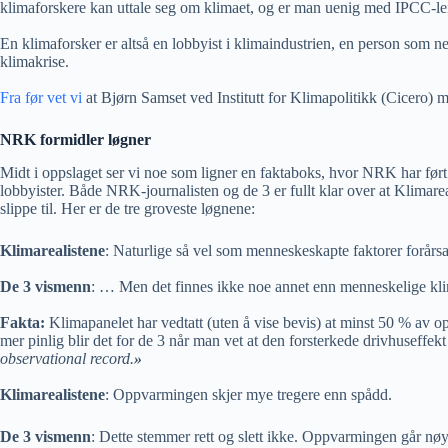
klimaforskere kan uttale seg om klimaet, og er man uenig med IPCC-leir
En klimaforsker er altså en lobbyist i klimaindustrien, en person som nek
klimakrise.
Fra før vet vi
at Bjørn Samset ved Institutt for Klimapolitikk (Cicero) 
NRK formidler løgner
Midt i oppslaget ser vi noe som ligner en faktaboks, hvor NRK har ført
lobbyister. Både NRK-journalisten og de 3 er fullt klar over at Klimareal
slippe til. Her er de tre groveste løgnene:
Klimarealistene
: Naturlige så vel som menneskeskapte faktorer forår
De 3 vismenn
: … Men det finnes ikke noe annet enn menneskelige kli
Fakta:
Klimapanelet har vedtatt (uten å vise bevis) at minst 50 % av 
mer pinlig blir det for de 3 når man vet at den forsterkede drivhuseffe
observational record.
»
Klimarealistene
: Oppvarmingen skjer mye tregere enn spådd.
De 3 vismenn
: Dette stemmer rett og slett ikke. Oppvarmingen går nøya