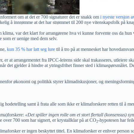
informert om at det er 700 signaturer det er snakk om
i nyeste versjon 
enkelig å innrømme at det har strømmet til 200 nye vitenskapsfolk på kna
om klima, var det klart for arrangørene hva vi kunne forvente oss da hu
le som er uenige med dem selv.
ene,
kun 35 % har latt seg lure
til å tro på at mennesket har hovedansvar
r, er at arrangementet fra IPCC-leirens side skal trakasseres, utleiere sk
 når det gjelder å hindre at ytringsfrihet finner sted i klimaspørsmålet. 
nenfor økonomi og politikk styrer klimadiskusjoner, og meningsformin
g hodetelling samt å frata alle som ikke er klimaforskere retten til å me
lima)forskere:
«Det spiller ingen rolle om et stort flertall (konsensus) syn
 de over 700 som har signert, er krystallklar på at CO
-hypotesen har feile
2
imaforsker er ingen beskyttet tittel. En klimaforsker er enhver person 