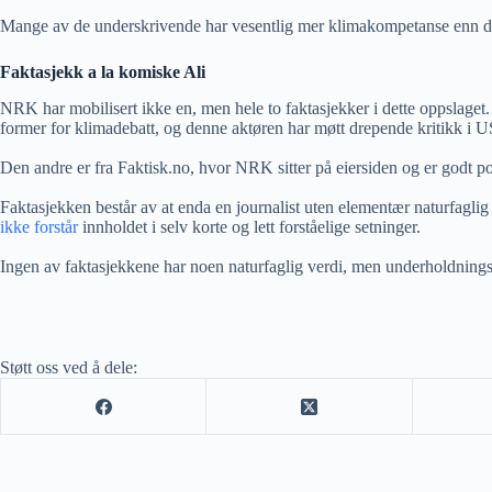
Mange av de underskrivende har vesentlig mer klimakompetanse enn det 
Faktasjekk a la komiske Ali
NRK har mobilisert ikke en, men hele to faktasjekker i dette oppslaget.
former for klimadebatt, og denne aktøren har møtt drepende kritikk i U
Den andre er fra Faktisk.no, hvor NRK sitter på eiersiden og er godt po
Faktasjekken består av at enda en journalist uten elementær naturfagli
ikke forstår
innholdet i selv korte og lett forståelige setninger.
Ingen av faktasjekkene har noen naturfaglig verdi, men underholdningsve
Støtt oss ved å dele: