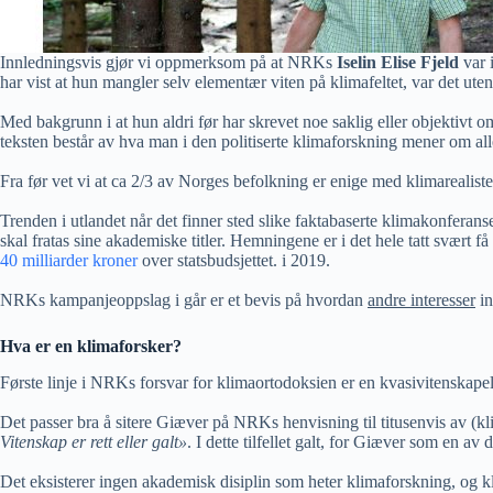
Innledningsvis gjør vi oppmerksom på at NRKs
Iselin Elise Fjeld
var 
har vist at hun mangler selv elementær viten på klimafeltet, var det ut
Med bakgrunn i at hun aldri før har skrevet noe saklig eller objektivt 
teksten består av hva man i den politiserte klimaforskning mener om al
Fra før vet vi at ca 2/3 av Norges befolkning er enige med klimarealist
Trenden i utlandet når det finner sted slike faktabaserte klimakonferanse
skal fratas sine akademiske titler. Hemningene er i det hele tatt svært få
40 milliarder kroner
over statsbudsjettet. i 2019.
NRKs kampanjeoppslag i går er et bevis på hvordan
andre interesser
in
Hva er en klimaforsker?
Første linje i NRKs forsvar for klimaortodoksien er en kvasivitenskapeli
Det passer bra å sitere Giæver på NRKs henvisning til titusenvis av (k
Vitenskap er rett eller galt»
. I dette tilfellet galt, for Giæver som en av
Det eksisterer ingen akademisk disiplin som heter klimaforskning, og kl