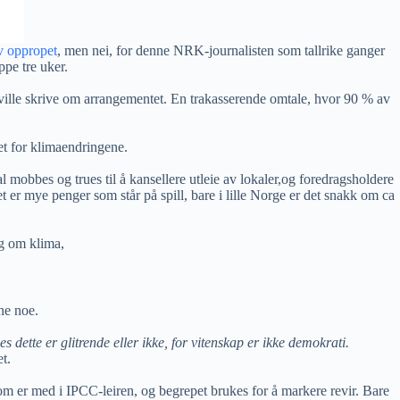
av oppropet
, men nei, for denne NRK-journalisten som tallrike ganger
ppe tre uker.
n ville skrive om arrangementet. En trakasserende omtale, hvor 90 % av
et for klimaendringene.
al mobbes og trues til å kansellere utleie av lokaler,og foredragsholdere
Det er mye penger som står på spill, bare i lille Norge er det snakk om ca
g om klima,
ne noe.
es dette er glitrende eller ikke, for vitenskap er ikke demokrati.
t.
som er med i IPCC-leiren, og begrepet brukes for å markere revir. Bare