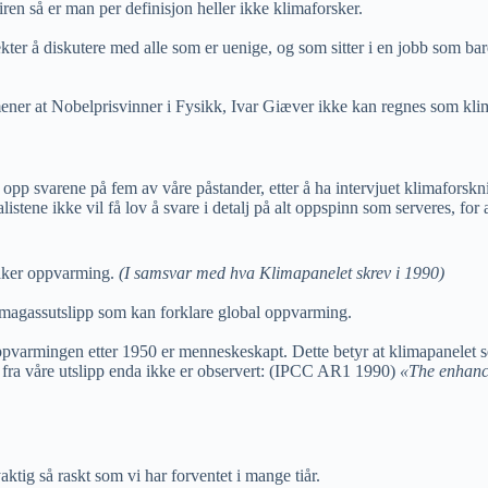
en så er man per definisjon heller ikke klimaforsker.
ter å diskutere med alle som er uenige, og som sitter i en jobb som bare 
mener at Nobelprisvinner i Fysikk, Ivar Giæver ikke kan regnes som kli
 opp svarene på fem av våre påstander, etter å ha intervjuet klimafors
istene ikke vil få lov å svare i detalj på alt oppspinn som serveres, for 
saker oppvarming.
(I samsvar med hva Klimapanelet skrev i 1990)
magassutslipp som kan forklare global oppvarming.
oppvarmingen etter 1950 er menneskeskapt. Dette betyr at klimapanelet
kt fra våre utslipp enda ikke er observert: (IPCC AR1 1990)
«The enhance
ktig så raskt som vi har forventet i mange tiår.