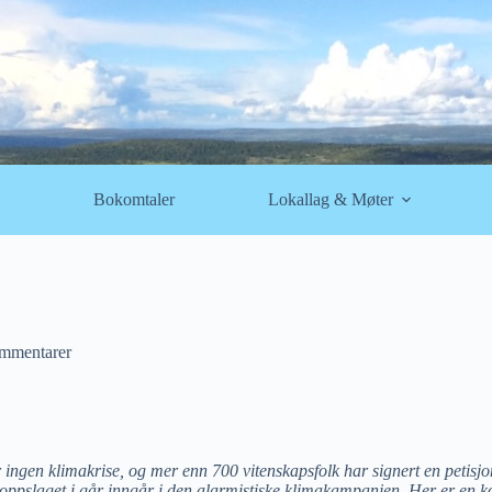
Bokomtaler
Lokallag & Møter
mmentarer
ingen klimakrise, og mer enn 700 vitenskapsfolk har signert en petisjo
K-oppslaget i går inngår i den alarmistiske klimakampanjen. Her er en k