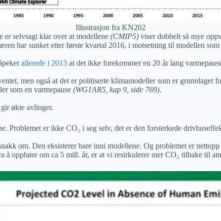
Illustrasjon fra KN202
te er selvsagt klar over at modellene
(CMIP5)
viser dobbelt så mye oppv
ren har sunket etter første kvartal 2016, i motsetning til modellen som 
påpeker
allerede i 2013
at det ikke forekommer en 20 år lang varmepause 
ntet, men også at det er politiserte klimamodeller som er grunnlaget fo
taler som en varmepause
(WG1AR5, kap 9, side 769)
.
gir økte avlinger.
ne. Problemet er ikke CO₂ i seg selv, det er den forsterkede drivhuseffek
 snakk om. Den eksisterer bare inni modellene. Og problemet er nettopp 
 å opphøre om ca 5 mill. år, er at vi resirkulerer mer CO₂ tilbake til