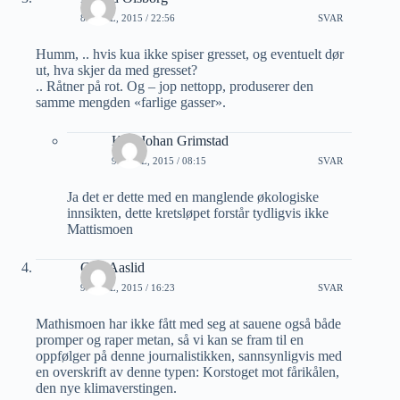
8 APRIL, 2015 / 22:56
SVAR
Humm, .. hvis kua ikke spiser gresset, og eventuelt dør
ut, hva skjer da med gresset?
.. Råtner på rot. Og – jop nettopp, produserer den
samme mengden «farlige gasser».
Karl Johan Grimstad
9 APRIL, 2015 / 08:15
SVAR
Ja det er dette med en manglende økologiske
innsikten, dette kretsløpet forstår tydligvis ikke
Mattismoen
Geir Aaslid
9 APRIL, 2015 / 16:23
SVAR
Mathismoen har ikke fått med seg at sauene også både
promper og raper metan, så vi kan se fram til en
oppfølger på denne journalistikken, sannsynligvis med
en overskrift av denne typen: Korstoget mot fårikålen,
den nye klimaverstingen.