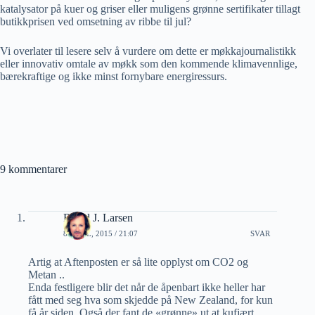
katalysator på kuer og griser eller muligens grønne sertifikater tillagt
butikkprisen ved omsetning av ribbe til jul?
Vi overlater til lesere selv å vurdere om dette er møkkajournalistikk
eller innovativ omtale av møkk som den kommende klimavennlige,
bærekraftige og ikke minst fornybare energiressurs.
9 kommentarer
Roald J. Larsen
8 APRIL, 2015 / 21:07
SVAR
Artig at Aftenposten er så lite opplyst om CO2 og
Metan ..
Enda festligere blir det når de åpenbart ikke heller har
fått med seg hva som skjedde på New Zealand, for kun
få år siden. Også der fant de «grønne» ut at kufjært