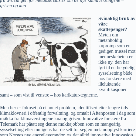
fra avdelingen for metanskremsler om de nye klimaverstingene –
grisen og kua.
Svinaktig bruk av
våre
skattepenger?
Myten om
metanholdig
kupromp som en
gedigen trussel mot
menneskeheten er
ikke ny, den har
ført til en betydelig
sysselsetting både
hos forskere med
illeluktende
kvalifikasjoner
samt – som vist til venstre – hos karikatur-tegnerne.
Men her er fokuset på et annet problem, identifisert etter lengre tids
klimaklovneri i offentlig forvaltning, og omtalt i Aftenposten i dag som
møkka fra klimaverstingene kua og grisen. Innovative forskere fra
Telemark har påtatt seg denne møkkajobben som en mangeårig
sysselsetting eller muligens har de sett for seg en metanopplyst karriere
som Norges nye energileverandør, og det alltid innovative Innovasjon