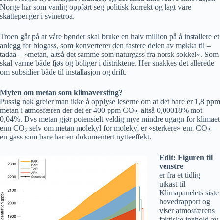
Norge har som vanlig oppført seg politisk korrekt og lagt våre
skattepenger i svinetroa.
Troen går på at våre bønder skal bruke en halv million på å installere et
anlegg for biogass, som konverterer den fastere delen av møkka til –
tadaa – «metan, altså det samme som naturgass fra norsk sokkel». Som
skal varme både fjøs og boliger i distriktene. Her snakkes det allerede
om subsidier både til installasjon og drift.
Myten om metan som klimaversting?
Pussig nok greier man ikke å opplyse leserne om at det bare er 1,8 ppm
metan i atmosfæren der det er 400 ppm CO
, altså 0,00018% mot
2
0,04%. Dvs metan gjør potensielt veldig mye mindre ugagn for klimaet
enn CO
selv om metan molekyl for molekyl er «sterkere» enn CO
–
2
2
en gass som bare har en dokumentert nytteeffekt.
Edit: Figuren til
venstre
er fra et tidlig
utkast til
Klimapanelets siste
hovedrapport og
viser atmosfærens
faktiske innhold av