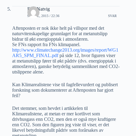
Erik Natvig
9 APRIL, 2015 / 22:36
SVAR
Aftenposten er nok ikke helt på villspor med det
naturvitenskapelige grunnlaget for at metanutslipp
bidrar til økt energiopptak i atmosfæren.
Se FNs rapport fra FNs klimapanel.
http://www.climatechange2013.org/images/report/WG1
AR5_SPM_FINAL.pdf
på side 12, hvor figuren viser
at metanutslipp fører til økt pådriv (dvs. energiopptak i
atmosfæren), ganske betydelig sammenliknet med CO2-
utslippene alene.
Kan Klimarealistene vise til fagfellevurdert og publisert
forskning som dokumenterer at Aftenposten har gjort
feil?
Det stemmer, som hevdet i artikkelen til
Klimarealistene, at metan er mer kortlivet som
drivhusgass enn CO2, men den er også mye kraftigere
enn CO2. Som den figuren jeg viste til viser, er det
likevel betydningsfullt pådriv som forårsakes av
metanutslipp.