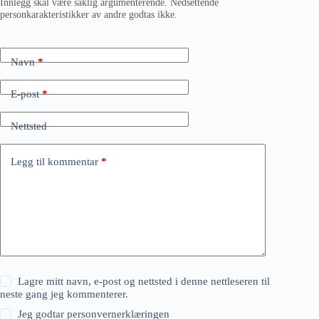
Innlegg skal være saklig argumenterende. Nedsettende
personkarakteristikker av andre godtas ikke.
Navn
*
E-post
*
Nettsted
Legg til kommentar
*
Lagre mitt navn, e-post og nettsted i denne nettleseren til
neste gang jeg kommenterer.
Jeg godtar
personvernerklæringen