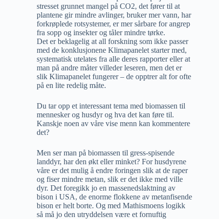
stresset grunnet mangel på CO2, det fører til at
plantene gir mindre avlinger, bruker mer vann, har
forkrøplede rotsystemer, er mer sårbare for angrep
fra sopp og insekter og tåler mindre tørke.
Det er beklagelig at all forskning som ikke passer
med de konklusjonene Klimapanelet starter med,
systematisk utelates fra alle deres rapporter eller at
man på andre måter villeder leseren, men det er
slik Klimapanelet fungerer – de opptrer alt for ofte
på en lite redelig måte.
Du tar opp et interessant tema med biomassen til
mennesker og husdyr og hva det kan føre til.
Kanskje noen av våre vise menn kan kommentere
det?
Men ser man på biomassen til gress-spisende
landdyr, har den økt eller minket? For husdyrene
våre er det mulig å endre foringen slik at de raper
og fiser mindre metan, slik er det ikke med ville
dyr. Det foregikk jo en massenedslaktning av
bison i USA, de enorme flokkene av metanfisende
bison er helt borte. Og med Mathismoens logikk
så må jo den utryddelsen være et fornuftig