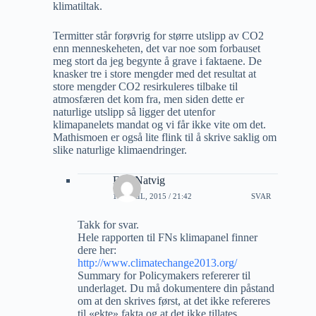
klimatiltak.
Termitter står forøvrig for større utslipp av CO2
enn menneskeheten, det var noe som forbauset
meg stort da jeg begynte å grave i faktaene. De
knasker tre i store mengder med det resultat at
store mengder CO2 resirkuleres tilbake til
atmosfæren det kom fra, men siden dette er
naturlige utslipp så ligger det utenfor
klimapanelets mandat og vi får ikke vite om det.
Mathismoen er også lite flink til å skrive saklig om
slike naturlige klimaendringer.
Erik Natvig
10 APRIL, 2015 / 21:42
SVAR
Takk for svar.
Hele rapporten til FNs klimapanel finner
dere her:
http://www.climatechange2013.org/
Summary for Policymakers refererer til
underlaget. Du må dokumentere din påstand
om at den skrives først, at det ikke refereres
til «ekte» fakta og at det ikke tillates