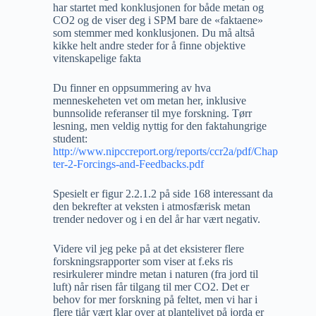
har startet med konklusjonen for både metan og
CO2 og de viser deg i SPM bare de «faktaene»
som stemmer med konklusjonen. Du må altså
kikke helt andre steder for å finne objektive
vitenskapelige fakta
Du finner en oppsummering av hva
menneskeheten vet om metan her, inklusive
bunnsolide referanser til mye forskning. Tørr
lesning, men veldig nyttig for den faktahungrige
student:
http://www.nipccreport.org/reports/ccr2a/pdf/Chap
ter-2-Forcings-and-Feedbacks.pdf
Spesielt er figur 2.2.1.2 på side 168 interessant da
den bekrefter at veksten i atmosfærisk metan
trender nedover og i en del år har vært negativ.
Videre vil jeg peke på at det eksisterer flere
forskningsrapporter som viser at f.eks ris
resirkulerer mindre metan i naturen (fra jord til
luft) når risen får tilgang til mer CO2. Det er
behov for mer forskning på feltet, men vi har i
flere tiår vært klar over at plantelivet på jorda er