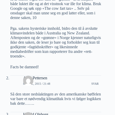
både luktet ille og at det visstnok var ille for klima. Bruk
Google og søk opp «The cow fart tax» .. Selv på
onsdager skal man unne seg en god latter eller, som i
denne saken, 10
Pga. sakens hysteriske innhold, bidro den til å avslutte
klimasvindelen både i Australia og New Zealand.
Aftenposten og de «grønne» i Norge kjenner naturligvis
ikke den saken, de leser jo bare og forholder seg kun til
godkjente «fagtidsskrifter» og likesinnede
mediabedrifter som kun rapporterer fra andre «rett-
troende».
Facts be damned!
Arild Pettersen
8 APRIL, 2015 / 21:48
SVAR
Så den store nedslaktingen av den amerikanske bøffelen
var bare et nødvendig klimatiltak hvis vi følger logikken
bak dette…….
Harald Olsborg