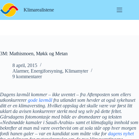
Hopp
til
Klimarealistene
innholdet
3M: Mathismoen, Møkk og Metan
8 april, 2015
Alarmer
,
Energiforsyning
,
Klimamyter
9 kommentarer
Dagens lavmål kommer – ikke uventet – fra Aftenposten som ellers
utkonkurrerer
gode lavmål
fra utlandet som hevder at også sykehuset
ditt er en klimaversting. Hvilket oppslag det skulle være var først litt
uklart da avisen konkurrerer sterkt med seg selv på dette feltet.
Gårsdagens fotomontasje med bilde av dromedarer og teksten
«Nedsnødde kamaler i Saudi-Arabia» samt et klimafaglig innhold som
bekrefter at man må være overbevist om at sola står opp hver morgen
fordi hanen galer – var en kandidat som måtte vike for
dagens nyhet