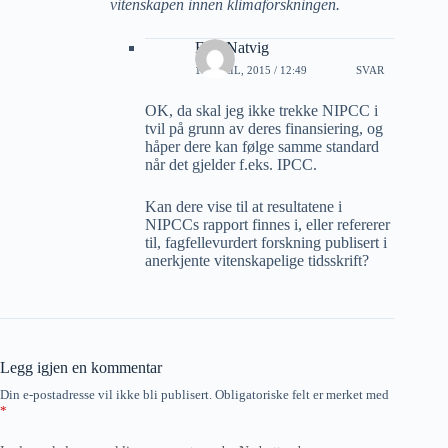
vitenskapen innen klimaforskningen.
Erik Natvig
11 APRIL, 2015 / 12:49
SVAR
OK, da skal jeg ikke trekke NIPCC i
tvil på grunn av deres finansiering, og
håper dere kan følge samme standard
når det gjelder f.eks. IPCC.
Kan dere vise til at resultatene i
NIPCCs rapport finnes i, eller refererer
til, fagfellevurdert forskning publisert i
anerkjente vitenskapelige tidsskrift?
Legg igjen en kommentar
Din e-postadresse vil ikke bli publisert.
Obligatoriske felt er merket med
*