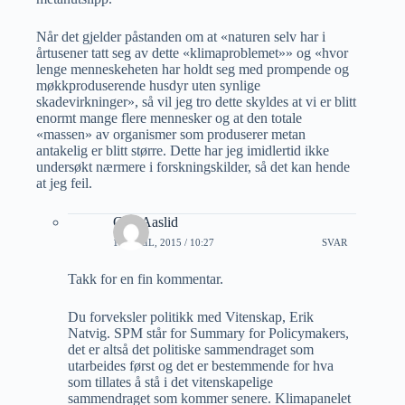
Når det gjelder påstanden om at «naturen selv har i
årtusener tatt seg av dette «klimaproblemet»» og «hvor
lenge menneskeheten har holdt seg med prompende og
møkkproduserende husdyr uten synlige
skadevirkninger», så vil jeg tro dette skyldes at vi er blitt
enormt mange flere mennesker og at den totale
«massen» av organismer som produserer metan
antakelig er blitt større. Dette har jeg imidlertid ikke
undersøkt nærmere i forskningskilder, så det kan hende
at jeg feil.
Geir Aaslid
10 APRIL, 2015 / 10:27
SVAR
Takk for en fin kommentar.
Du forveksler politikk med Vitenskap, Erik
Natvig. SPM står for Summary for Policymakers,
det er altså det politiske sammendraget som
utarbeides først og det er bestemmende for hva
som tillates å stå i det vitenskapelige
sammendraget som kommer senere. Klimapanelet