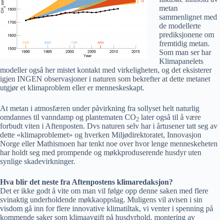
metan
sammenlignet med
de modellerte
prediksjonene om
fremtidig metan.
Som man ser har
Klimapanelets
modeller også her mistet kontakt med virkeligheten, og det eksisterer
igjen INGEN observasjoner i naturen som bekrefter at dette metanet
utgjør et klimaproblem eller er menneskeskapt.
At metan i atmosfæren under påvirkning fra sollyset helt naturlig
omdannes til vanndamp og plantematen CO
later også til å være
2
forbudt viten i Aftenposten. Dvs naturen selv har i årtusener tatt seg av
dette «klimaproblemet» og hverken Miljødirektoratet, Innovasjon
Norge eller Mathismoen har tenkt noe over hvor lenge menneskeheten
har holdt seg med prompende og møkkproduserende husdyr uten
synlige skadevirkninger.
Hva blir det neste fra Aftenpostens klimaredaksjon?
Det er ikke godt å vite om man vil følge opp denne saken med flere
svinaktig underholdende møkkaoppslag. Muligens vil avisen i sin
visdom gå inn for flere innovative klimatiltak, vi venter i spenning på
kommende saker som klimaavgift på husdyrhold, montering av