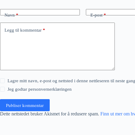
Navn
*
E-post
*
Legg til kommentar
*
Lagre mitt navn, e-post og nettsted i denne nettleseren til neste ga
Jeg godtar
personvernerklæringen
Publiser kommentar
Dette nettstedet bruker Akismet for å redusere spam.
Finn ut mer om h