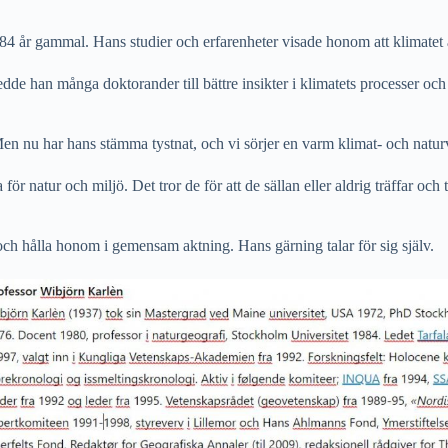
 år gammal. Hans studier och erfarenheter visade honom att klimatet al
dde han många doktorander till bättre insikter i klimatets processer oc
 Men nu har hans stämma tystnat, och vi sörjer en varm klimat- och natur
r natur och miljö. Det tror de för att de sällan eller aldrig träffar och t
och hålla honom i gemensam aktning. Hans gärning talar för sig själv.