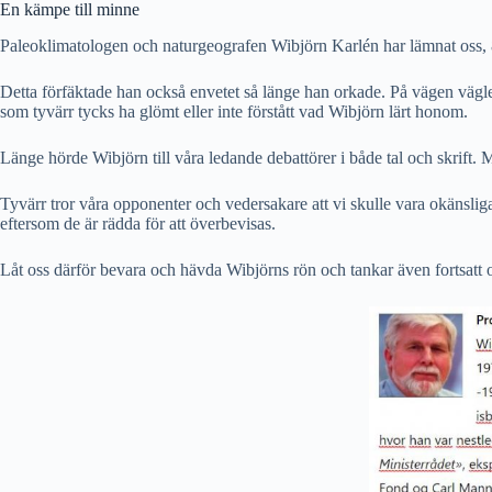
En kämpe till minne
Paleoklimatologen och naturgeografen Wibjörn Karlén har lämnat oss, 84
Detta förfäktade han också envetet så länge han orkade. På vägen vägle
som tyvärr tycks ha glömt eller inte förstått vad Wibjörn lärt honom.
Länge hörde Wibjörn till våra ledande debattörer i både tal och skrift.
Tyvärr tror våra opponenter och vedersakare att vi skulle vara okänsliga fö
eftersom de är rädda för att överbevisas.
Låt oss därför bevara och hävda Wibjörns rön och tankar även fortsatt 