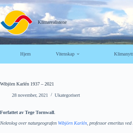
Hopp
til
innholdet
Klimarealistene
Hjem
Vitenskap
Klimanytt
Wibjörn Karlén 1937 – 2021
28 november, 2021
Ukategorisert
Forfattet av Tege Tornwall
.
Nekrolog over naturgeografen
Wibjörn Karlén
, professor emeritus ve