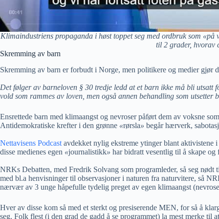
Klimaindustriens propaganda i høst toppet seg med ordbruk som «på vei t
til 2 grader, hvorav
Skremming av barn
Skremming av barn er forbudt i Norge, men politikere og medier gjør de
Det følger av barneloven § 30 tredje ledd at et barn ikke må bli utsatt fo
vold som rammes av loven, men også annen behandling som utsetter barne
Ensrettede barn med klimaangst og nevroser påført dem av voksne som burd
Antidemokratiske krefter i den grønne
«
rørsla
»
begår hærverk, sabotasje 
Nettavisens Podcast
avdekket nylig ekstreme ytinger blant aktivistene 
disse medienes egen
«
journalistikk
»
har bidratt vesentlig til å skape og 
NRKs Debatten, med Fredrik Solvang som programleder, så seg nødt ti
med bl.a henvisninger til observasjoner i naturen fra naturvitere, så N
nærvær av 3 unge håpefulle tydelig preget av egen klimaangst (nevroser f
Hver av disse kom så med et sterkt og presiserende MEN, for så å klargjø
seg. Folk flest (i den grad de gadd å se programmet) la mest merke til a