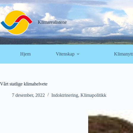
Hopp
til
innholdet
Klimarealistene
Hjem
Vitenskap
Klimanytt
Vårt statlige klimahelvete
7 desember, 2022
Indoktrinering
,
Klimapolitikk