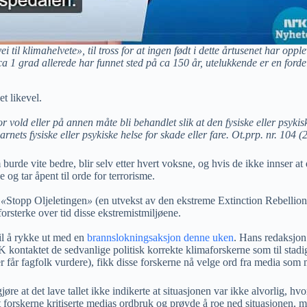
il klimahelvete», til tross for at ingen født i dette årtusenet har opple
 ca 1 grad allerede har funnet sted på ca 150 år, utelukkende er en ford
t likevel.
r vold eller på annen måte bli behandlet slik at den fysiske eller psykisk
ts fysiske eller psykiske helse for skade eller fare. Ot.prp. nr. 104 (
e vite bedre, blir selv etter hvert voksne, og hvis de ikke innser at de 
og tar åpent til orde for terrorisme.
i
«
Stopp Oljeletingen
»
(en utvekst av den ekstreme Extinction Rebellio
forsterke over tid disse ekstremistmiljøene.
l å rykke ut med en
brannslokningsaksjon denne uken
. Hans redaksjon 
RK kontaktet de sedvanlige politisk korrekte klimaforskerne som til sta
år fagfolk vurdere), fikk disse forskerne nå velge ord fra media som mått
re at det lave tallet ikke indikerte at situasjonen var ikke alvorlig, hv
t forskerne kritiserte medias ordbruk og prøvde å roe ned situasjonen, me