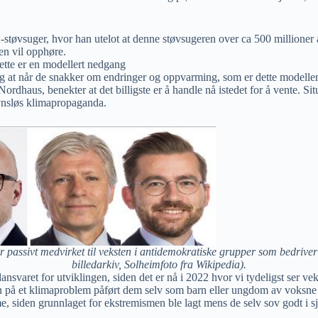
støvsuger, hvor han utelot at denne støvsugeren over ca 500 millioner 
en vil opphøre.
dette er en modellert nedgang
g at når de snakker om endringer og oppvarming, som er dette modellerte e
aus, benekter at det billigste er å handle nå istedet for å vente. Situa
synsløs klimapropaganda.
r passivt medvirket til veksten i antidemokratiske grupper som bedriver 
billedarkiv, Solheimfoto fra Wikipedia).
dansvaret for utviklingen, siden det er nå i 2022 hvor vi tydeligst ser ve
gen på et klimaproblem påført dem selv som barn eller ungdom av voksne
e, siden grunnlaget for ekstremismen ble lagt mens de selv sov godt i s