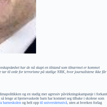
kunnskapsløshet har de nå skapt en tilstand som tilnærmet er kommet
ar til orde for terrorisme på statlige NRK, hvor journalistene ikke får
limapolitikken og en stadig mer agressiv påvirkningskampanje i forkant
 så lenge at hjernevaskede barn har kommet seg tilbake i skolene som
ra barneskolen
og helt opp
til universitetsnivå
, uten at hverken forlag