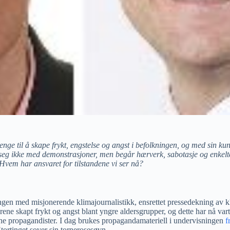
 lenge til å skape frykt, engstelse og angst i befolkningen, og med sin 
eg ikke med demonstrasjoner, men begår hærverk, sabotasje og enkelte t
. Hvem har ansvaret for tilstandene vi ser nå?
ngen med misjonerende klimajournalistikk, ensrettet pressedekning av k
e skapt frykt og angst blant yngre aldersgrupper, og dette har nå vart
nne propagandister. I dag brukes propagandamateriell i undervisningen
f
 Stortinget sover sin tornerosesøvn.