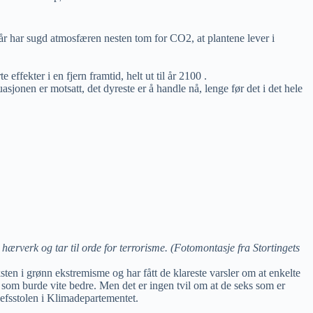
år har sugd atmosfæren nesten tom for CO2, at plantene lever i
ffekter i en fjern framtid, helt ut til år 2100 .
sjonen er motsatt, det dyreste er å handle nå, lenge før det i det hele
hærverk og tar til orde for terrorisme. (Fotomontasje fra Stortingets
ksten i grønn ekstremisme og har fått de klareste varsler om at enkelte
 som burde vite bedre. Men det er ingen tvil om at de seks som er
jefsstolen i Klimadepartementet.