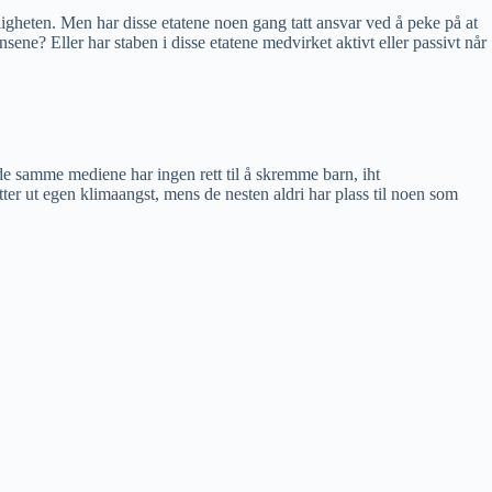
ligheten. Men har disse etatene noen gang tatt ansvar ved å peke på at
ene? Eller har staben i disse etatene medvirket aktivt eller passivt når
 de samme mediene har ingen rett til å skremme barn, iht
ter ut egen klimaangst, mens de nesten aldri har plass til noen som