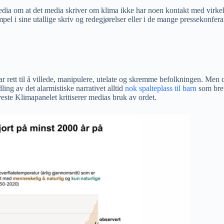
l media om at det media skriver om klima ikke har noen kontakt med virke
 i sine utallige skriv og redegjørelser eller i de mange pressekonferans
har rett til å villede, manipulere, utelate og skremme befolkningen. Men
ing av det alarmistiske narrativet alltid
nok spalteplass til barn
som bret
selveste Klimapanelet kritiserer medias bruk av ordet.