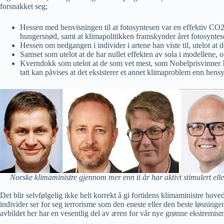
forsnakket seg;
Hessen med henvisningen til at fotosyntesen var en effektiv CO2-
hungersnød, samt at klimapolitikken framskynder året fotosyntes
Hessen om nedgangen i individer i artene han viste til, utelot at 
Samset som utelot at de har nullet effekten av sola i modellene, o
Kverndokk som utelot at de som vet mest, som Nobelprisvinner Nordh
tatt kan påvises at det eksisterer et annet klimaproblem enn hen
Norske klimaministre gjennom mer enn ti år har aktivt stimulert elle
Det blir selvfølgelig ikke helt korrekt å gi fortidens klimaministre hove
individer ser for seg terrorisme som den eneste eller den beste løsnin
avbildet her har en vesentlig del av æren for vår nye grønne ekstremism