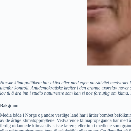
Norske klimapolitikere har aktivt eller med egen passitivitet medvirket
utenfor kontroll. Antidemokratiske krefter i den grønne
«
rørsla
»
nøyer s
lov til å dra inn i studio naturvitere som kan si noe fornuftig om klima
Bakgrunn
Media både i Norge og andre vestlige land har i årtier bombet befolkni
av de årlige klimatoppmøtene. Vedvarende klimapropaganda har med åren
ferdig utdannede klimaaktivistiske lærere, eller inn i mediene som grø
eller rektorer viser noen tegn til selvkritikk eller anger. Og flertallet på