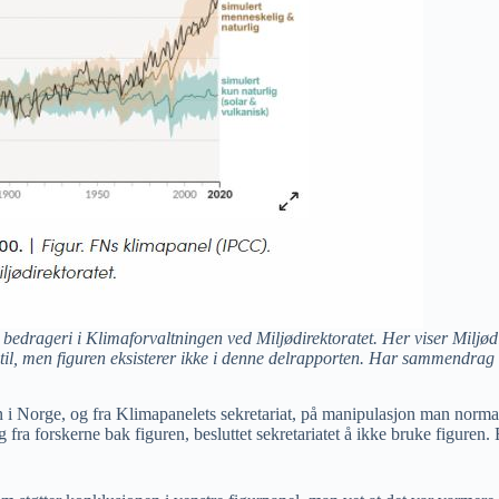
edrageri i Klimaforvaltningen ved Miljødirektoratet. Her viser Miljødir
til, men figuren eksisterer ikke i denne delrapporten. Har sammendrag
n i Norge, og fra Klimapanelets sekretariat, på manipulasjon man norma
g fra forskerne bak figuren, besluttet sekretariatet å ikke bruke figuren. E