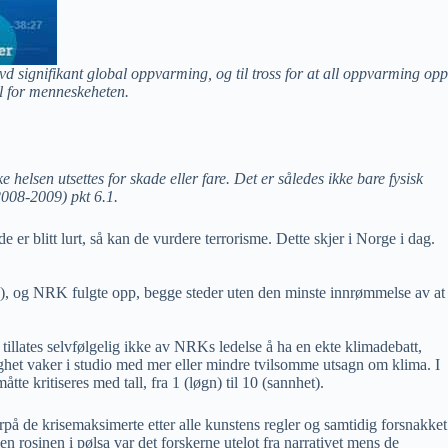
vd signifikant global oppvarming, og til tross for at all oppvarming opp
el for menneskeheten.
e helsen utsettes for skade eller fare. Det er således ikke bare fysisk
2008-2009) pkt 6.1.
er blitt lurt, så kan de vurdere terrorisme. Dette skjer i Norge i dag.
n), og NRK fulgte opp, begge steder uten den minste innrømmelse av at
tillates selvfølgelig ikke av NRKs ledelse å ha en ekte klimadebatt,
dighet vaker i studio med mer eller mindre tvilsomme utsagn om klima. I
e kritiseres med tall, fra 1 (løgn) til 10 (sannhet).
orpå de krisemaksimerte etter alle kunstens regler og samtidig forsnakket
n rosinen i pølsa var det forskerne utelot fra narrativet mens de