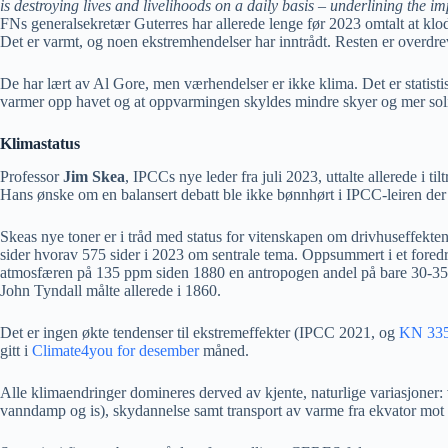
is destroying lives and livelihoods on a daily basis – underlining the i
FNs generalsekretær Guterres har allerede lenge før 2023 omtalt at klod
Det er varmt, og noen ekstremhendelser har inntrådt. Resten er overdre
De har lært av Al Gore, men værhendelser er ikke klima. Det er statistisk
varmer opp havet og at oppvarmingen skyldes mindre skyer og mer solin
Klimastatus
Professor
Jim Skea
, IPCCs nye leder fra juli 2023, uttalte allerede i tilt
Hans ønske om en balansert debatt ble ikke bønnhørt i IPCC-leiren der ‘
Skeas nye toner er i tråd med status for vitenskapen om drivhuseffekten 
sider hvorav 575 sider i 2023 om sentrale tema. Oppsummert i et foredr
atmosfæren på 135 ppm siden 1880 en antropogen andel på bare 30-3
John Tyndall målte allerede i 1860.
Det er ingen økte tendenser til ekstremeffekter (IPCC 2021, og
KN 33
gitt i
Climate4you for desember
måned.
Alle klimaendringer domineres derved av kjente, naturlige variasjoner: 
vanndamp og is), skydannelse samt transport av varme fra ekvator mot 