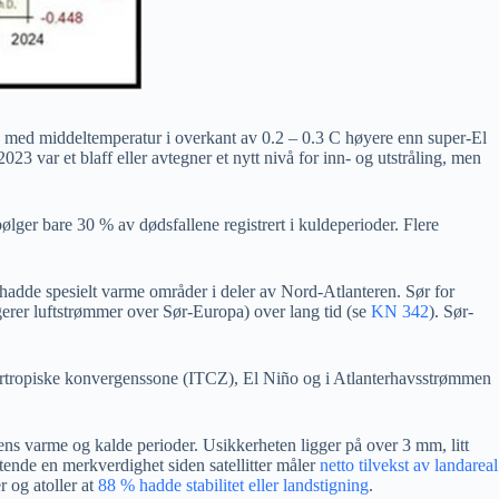
 og med middeltemperatur i overkant av 0.2 – 0.3 C høyere enn super-El
 var et blaff eller avtegner et nytt nivå for inn- og utstråling, men
lger bare 30 % av dødsfallene registrert i kuldeperioder. Flere
adde spesielt varme områder i deler av Nord-Atlanteren. Sør for
erer luftstrømmer over Sør-Europa) over lang tid (se
KN 342
). Sør-
tertropiske konvergenssone (ITCZ), El Niño og i Atlanterhavsstrømmen
ns varme og kalde perioder. Usikkerheten ligger på over 3 mm, litt
latende en merkverdighet siden satellitter måler
netto tilvekst av landareal
r og atoller at
88 % hadde stabilitet eller landstigning
.