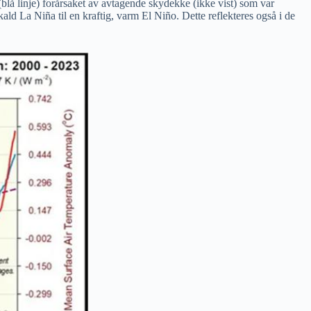
(blå linje) forårsaket av avtagende skydekke (ikke vist) som var
ld La Niña til en kraftig, varm El Niño. Dette reflekteres også i de