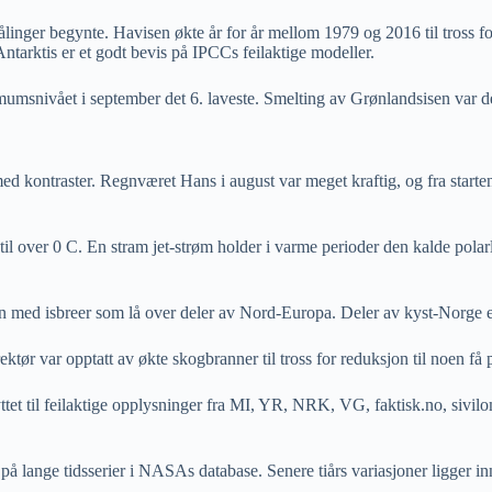
ttmålinger begynte. Havisen økte år for år mellom 1979 og 2016 til tross
ntarktis er et godt bevis på IPCCs feilaktige modeller.
nimumsnivået i september det 6. laveste. Smelting av Grønlandsisen var
ed kontraster. Regnværet Hans i august var meget kraftig, og fra start
il over 0 C. En stram jet-strøm holder i varme perioder den kalde polar
en med isbreer som lå over deler av Nord-Europa. Deler av kyst-Norge er
tør var opptatt av økte skogbranner til tross for reduksjon til noen få 
ttet til feilaktige opplysninger fra MI, YR, NRK, VG, faktisk.no, sivil
t på lange tidsserier i NASAs database. Senere tiårs variasjoner ligger 