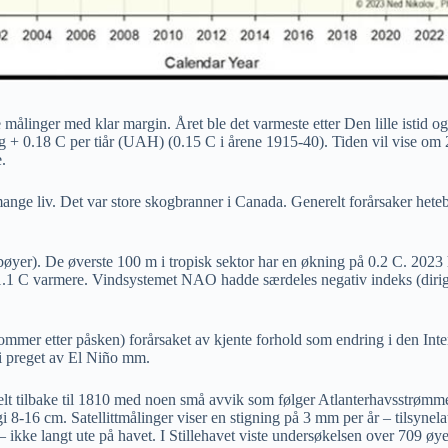
e målinger med klar margin. Året ble det varmeste etter Den lille istid
+ 0.18 C per tiår (UAH) (0.15 C i årene 1915-40). Tiden vil vise om 2023
.
nge liv. Det var store skogbranner i Canada. Generelt forårsaker hetebø
er). De øverste 100 m i tropisk sektor har en økning på 0.2 C. 2023 h
 1.1 C varmere. Vindsystemet NAO hadde særdeles negativ indeks (dirig
ommer etter påsken) forårsaket av kjente forhold som endring i den In
li preget av El Niño mm.
lt tilbake til 1810 med noen små avvik som følger Atlanterhavsstrømme
et gi 8-16 cm. Satellittmålinger viser en stigning på 3 mm per år – tilsyne
– ikke langt ute på havet. I Stillehavet viste undersøkelsen over 709 øye