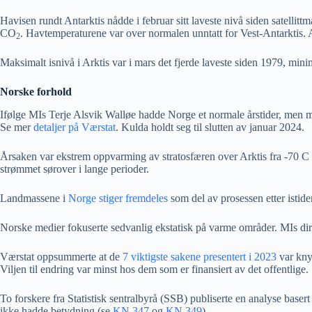
Havisen rundt Antarktis nådde i februar sitt laveste nivå siden satelli
CO
. Havtemperaturene var over normalen unntatt for Vest-Antarktis. A
2
Maksimalt isnivå i Arktis var i mars det fjerde laveste siden 1979, mi
Norske forhold
Ifølge MIs Terje Alsvik Walløe hadde Norge et normale årstider, men m
Se mer
detaljer på Værstat
. Kulda holdt seg til slutten av januar 2024.
Årsaken var ekstrem oppvarming av stratosfæren over Arktis fra -70 C t
strømmet sørover i lange perioder.
Landmassene i
Norge stiger fremdeles
som del av prosessen etter istid
Norske medier fokuserte sedvanlig ekstatisk på varme områder. MIs direk
Værstat oppsummerte at de
7 viktigste sakene presentert i 2023
var kny
Viljen til endring var minst hos dem som er finansiert av det offentlige.
To forskere fra Statistisk sentralbyrå (SSB) publiserte en analyse baser
ikke hadde betydning (se
KN 347
og
KN 349
).