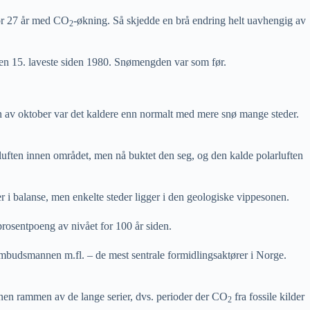
 for 27 år med CO
-økning. Så skjedde en brå endring helt uavhengig av
2
 den 15. laveste siden 1980. Snømengden var som før.
en av oktober var det kaldere enn normalt med mere snø mange steder.
luften innen området, men nå buktet den seg, og den kalde polarluften
 i balanse, men enkelte steder ligger i den geologiske vippesonen.
prosentpoeng av nivået for 100 år siden.
ombudsmannen m.fl. – de mest sentrale formidlingsaktører i Norge.
innen rammen av de lange serier, dvs. perioder der CO
fra fossile kilder
2