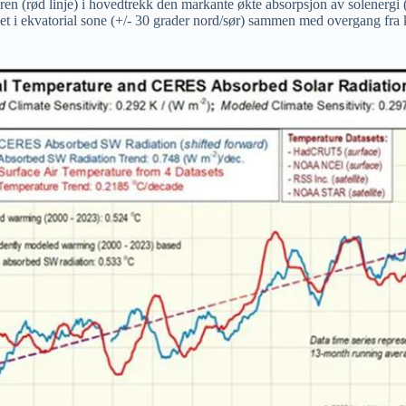
uren (rød linje) i hovedtrekk den markante økte absorpsjon av solenergi 
 i ekvatorial sone (+/- 30 grader nord/sør) sammen med overgang fra ka