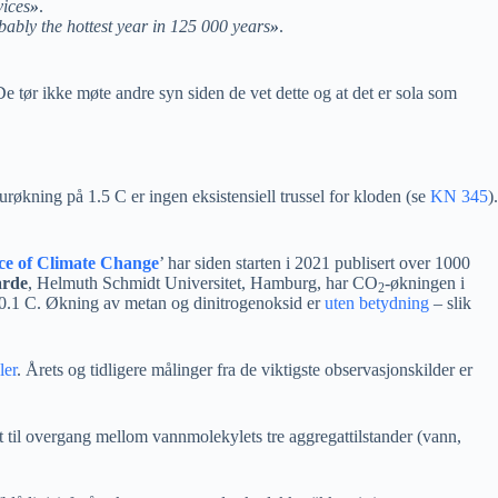
vices
»
.
ably the hottest year in 125 000 years
»
.
 De tør ikke møte andre syn siden de vet dette og at det er sola som
urøkning på 1.5 C er ingen eksistensiell trussel for kloden (se
KN 345
).
ce of Climate Change
’ har siden starten i 2021 publisert over 1000
rde
, Helmuth Schmidt Universitet, Hamburg, har CO
-økningen i
2
r 0.1 C. Økning av metan og dinitrogenoksid er
uten betydning
– slik
ler
. Årets og tidligere målinger fra de viktigste observasjonskilder er
et til overgang mellom vannmolekylets tre aggregattilstander (vann,