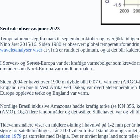
Sentrale observasjoner 2023
Temperaturene steg fra mars til september/oktober og overgikk tidliger
Niño-året 2015/16. Siden 1980 er observert global temperaturforandring 
waveletanalyser viser
at vi nå er rundt et optimum, og at det blir kaldere
I Sørvest- og Sørøst-Europa var det kraftige varmebølger som krevde ma
områder som Nord-Europa var rundt normalen.
Siden 2004 er havet over 1900 m dybde blitt 0.07 C varmere (ARGO-bøy
England i en bue til Vest-Afrika ved Dakar, var overflatetemperaturen
Europa opplevde tørke og England var varm.
Nordlige Brasil inklusive Amazonas hadde kraftig tørke (se KN 356, k
(AMO). Også flere landområder og det østlige Stillehavet, var og vil b
Tidevannsmålere viser en midlere økning i
havnivå
på 1-2 mm per år he
større for satellittmålinger. I år 2100 vil en fortsatt stabil økning saml
siden 1979
på størrelse med Belgia. Det er nivået langs land som teller 