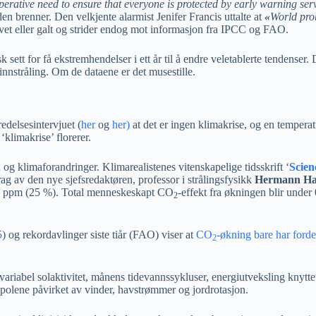
mperative need to ensure that everyone is protected by early warning ser
en brenner. Den velkjente alarmist Jenifer Francis uttalte at
«
World prob
vet eller galt og strider endog mot informasjon fra IPCC og FAO.
 sett for få ekstremhendelser i ett år til å endre veletablerte tendenser.
nstråling. Om de dataene er det musestille.
redelsesintervjuet (
her
og
her)
at det er ingen klimakrise, og en temperat
klimakrise’ florerer.
og klimaforandringer. Klimarealistenes vitenskapelige tidsskrift ‘
Scien
ag av den nye sjefsredaktøren, professor i strålingsfysikk
Hermann Ha
5 ppm (25 %). Total menneskeskapt CO
-effekt fra økningen blir unde
2
5
) og rekordavlinger siste tiår (FAO) viser at
CO
-økning bare har forde
2
variabel solaktivitet, månens tidevannssykluser, energiutveksling knytt
polene påvirket av vinder, havstrømmer og jordrotasjon.