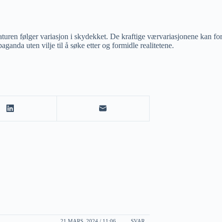
turen følger variasjon i skydekket. De kraftige værvariasjonene kan for
ganda uten vilje til å søke etter og formidle realitetene.
21 MARS, 2024 / 11:06
SVAR