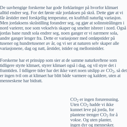
De uavhengige forskerne har gode forklaringer på hvorfor klimaet
alltid endrer seg. For det første står jordaksen på skrå. Dette gjør at vi
får årstider med forskjellig temperatur, en kraftfull naturlig variasjon.
Men jordaksens skråstilling forandrer seg, og gjør at solinnstrålingen i
nord varierer, noe som vekselvis skaper og smelter isbreer i nord. Også
jordas bane rundt sola endrer seg, noen ganger er vi nærmere sola,
andre ganger lenger fra. Dette er variasjoner med omløpstider på
tusener og hundretusener av år, og vi ser at naturen selv skaper alle
variasjonene, dag og natt, årstider, istider og mellomistider.
Forskerne har et prinsipp som sier at de samme naturkreftene som
tidligere styrte klimaet, styrer klimaet også i dag, og vil styre det i
framtiden. I tidligere tider har det ikke vært noen utslipp av CO
, så det
2
er ingen tvil om at klimaet har blitt både varmere og kaldere, uten at
menneskene har bidratt.
CO
er ingen forurensning.
2
Uten CO
hadde vi ikke
2
kunnet leve på jorda, for
plantene trenger CO
for å
2
vokse. Og uten planter,
ingen dyr og mennesker.