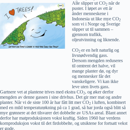
Alle slipper ut CO
når de
2
puster. I løpet av ett år
ånder menneskene i
Indonesia ut like mye CO
2
som vi i Norge og Sverige
slipper ut til sammen –
gjennom trafikk,
oljeutvinning og liknende.
CO
er en helt naturlig og
2
livsnødvendig gass.
Dersom mengden reduseres
til omtrent det halve, vil
mange planter dø, og dyr
og mennesker får det
vanskeligere. Vi kan ikke
leve uten livets gass.
Gartnere vet at plantene trives med ekstra CO
, og øker derfor
2
mengden av denne gassen i sine drivhus. Det gir mer mat og andre
planter. Når vi de siste 100 år har fått litt mer CO
i luften, kombinert
2
med en mild temperaturøkning på ca 1 grad, så har jorda også blitt så
mye grønnere at det tilsvarer det dobbelte av USAs areal. Blant annet
derfor har matproduksjonen vokst kraftig. Siden 1960 har verdens
kornproduksjon vokst til det firdobbelte, og utsiktene for fortsatt vekst
er gode.