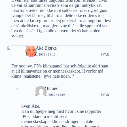
Hvem står bak disse ungdommene som streiket? Hvis
de var så samfunnsbevisste som de gir inntrykk av,
hvorfor streiker de ikke mot sultkatastrofer og religiøs
tvang? Det får meg til å tro at dette ikke er deres ide,
men at de lar seg bruke. Jeg nekter å tro at ungdom flest
er så ukritiske og mangler evne til å stille spørsmål ved
hva de påstår. Og skulle de være det så har skolen
sviktet.
Sven Åke Bjørke
5 APRIL, 2019 / 14:10
SVAR
For noe tøv. FNs klimapanel har selvfølgelig aldri sagt
at all klimavariasjon er menneskeskapt. Hvorfor må
klima»realistene» lyve hele tiden. ?
Atle Thunes
9 APRIL, 2019 / 11:03
SVAR
Sven Åke,
Kan du hjelpe meg med hvor i sine rapporter
IPCC klarer å identifisere
menneskeskapte klimaendringer = totale
klimaendringer – naturlige klimaendringer ?