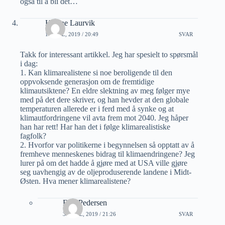
også til å bli det…
Helene Laurvik
1 APRIL, 2019 / 20:49
SVAR
Takk for interessant artikkel. Jeg har spesielt to spørsmål
i dag:
1. Kan klimarealistene si noe beroligende til den
oppvoksende generasjon om de fremtidige
klimautsiktene? En eldre slektning av meg følger mye
med på det dere skriver, og han hevder at den globale
temperaturen allerede er i ferd med å synke og at
klimautfordringene vil avta frem mot 2040. Jeg håper
han har rett! Har han det i følge klimarealistiske
fagfolk?
2. Hvorfor var politikerne i begynnelsen så opptatt av å
fremheve menneskenes bidrag til klimaendringene? Jeg
lurer på om det hadde å gjøre med at USA ville gjøre
seg uavhengig av de oljeproduserende landene i Midt-
Østen. Hva mener klimarealistene?
Erik Pedersen
3 APRIL, 2019 / 21:26
SVAR