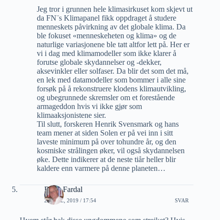
Jeg tror i grunnen hele klimasirkuset kom skjevt ut
da FN¨s Klimapanel fikk oppdraget å studere
menneskets påvirkning av det globale klima. Da
ble fokuset «menneskeheten og klima» og de
naturlige variasjonene ble tatt altfor lett på. Her er
vi i dag med klimamodeller som ikke klarer å
forutse globale skydannelser og -dekker,
aksevinkler eller solfaser. Da blir det som det må,
en lek med datamodeller som bommer i alle sine
forsøk på å rekonstruere klodens klimautvikling,
og ubegrunnede skremsler om et forestående
armageddon hvis vi ikke gjør som
klimaaksjonistene sier.
Til slutt, forskeren Henrik Svensmark og hans
team mener at siden Solen er på vei inn i sitt
laveste minimum på over tohundre år, og den
kosmiske strålingen øker, vil også skydannelsen
øke. Dette indikerer at de neste tiår heller blir
kaldere enn varmere på denne planeten…
Rune Fardal
2 APRIL, 2019 / 17:54
SVAR