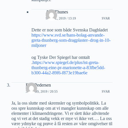
Atle Thunes
9 APRIL, 2019 / 13:19
SVAR
Dette er noe som både Svenska Dagbladet
https://www.svd.se/hans-bolag-anvande-
greta-thunberg-som-dragplaster–drog-in-10-
miljoner
og Tyske Der Spiegel har omtalt
.
https://www.spiegel.de/plus/ist-greta-
thunberg-eine-pr-marionette-a-83fbe5dd-
b300-44a2-89f6-f873e19bae6e
Erik Pedersen
30 MARS, 2019 / 20:55
SVAR
Ja, la oss slutte med skremsler og symbolpolitikk. La
oss spre kunnskap om at vi mangler kunnskap om alle
elementer i klimaendringene. Vi er slett ikke allvitende
og vi vet at det stadig vekk er mye vi ikke vet…. La oss
være ydmyke og prøve å få resten av våre omgivelser til