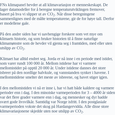
FNs klimapanel hevder at all klimavariasjon er menneskeskapt. De
lager datamodeller for å beregne temperaturutviklingen fremover,
basert på hva vi slipper ut av CO
. Når disse beregningene
2
sammenlignes med de målte temperaturene, gir de for høye tall. Derfor
er modellene gale.
På den andre siden har vi uavhengige forskere som vet mye om
klimaets historie, og som bruker historien til å finne naturlige
klimamønstre som de hevder vil gjenta seg i framtiden, med eller uten
utslipp av CO
.
2
Klimaet har alltid endret seg. Jorda er nå inne i en periode med istider,
som varer rundt 100 000 år. Mellom istidene har vi varmere
mellomistider på opptil 20 000 år. Under istidene dannes det store
isbreer på den nordlige halvkule, og vannstanden synker i havene. I
mellomistidene smelter det meste av isbreene, og havet stiger igjen.
I den mellomistiden vi nå er inne i, har vi hatt både kaldere og varmere
perioder enn i dag. I den minoiske varmeperioden for 3 – 4000 år siden
var det flere grader varmere enn i dag, og mennesker og dyr hadde
svært gode livsvilkår. Samtidig var Norge isfritt. I den postglasiale
varmeperioden vokste det skog på Hardangervidda. Alle disse store
klimavariasjonene skjedde uten noe utslipp av CO
.
2