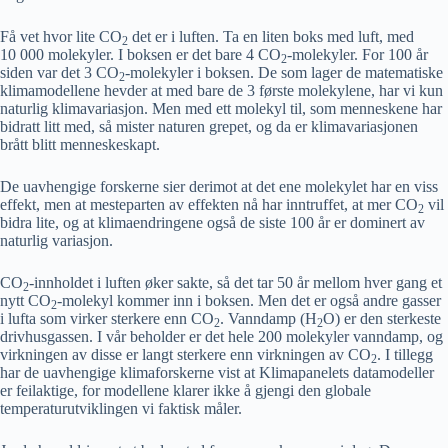
Få vet hvor lite CO
det er i luften. Ta en liten boks med luft, med
2
10 000 molekyler. I boksen er det bare 4 CO
-molekyler. For 100 år
2
siden var det 3 CO
-molekyler i boksen. De som lager de matematiske
2
klimamodellene hevder at med bare de 3 første molekylene, har vi kun
naturlig klimavariasjon. Men med ett molekyl til, som menneskene har
bidratt litt med, så mister naturen grepet, og da er klimavariasjonen
brått blitt menneskeskapt.
De uavhengige forskerne sier derimot at det ene molekylet har en viss
effekt, men at mesteparten av effekten nå har inntruffet, at mer CO
vil
2
bidra lite, og at klimaendringene også de siste 100 år er dominert av
naturlig variasjon.
CO
-innholdet i luften øker sakte, så det tar 50 år mellom hver gang et
2
nytt CO
-molekyl kommer inn i boksen. Men det er også andre gasser
2
i lufta som virker sterkere enn CO
. Vanndamp (H
O) er den sterkeste
2
2
drivhusgassen. I vår beholder er det hele 200 molekyler vanndamp, og
virkningen av disse er langt sterkere enn virkningen av CO
. I tillegg
2
har de uavhengige klimaforskerne vist at Klimapanelets datamodeller
er feilaktige, for modellene klarer ikke å gjengi den globale
temperaturutviklingen vi faktisk måler.