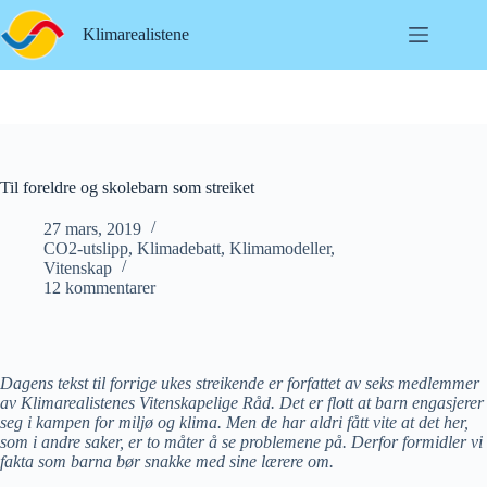
Hopp
til
Klimarealistene
innholdet
Til foreldre og skolebarn som streiket
27 mars, 2019
CO2-utslipp
,
Klimadebatt
,
Klimamodeller
,
Vitenskap
12 kommentarer
Dagens tekst til forrige ukes streikende er forfattet av seks medlemmer
av Klimarealistenes Vitenskapelige Råd. Det er flott at barn engasjerer
seg i kampen for miljø og klima. Men de har aldri fått vite at det her,
som i andre saker, er to måter å se problemene på. Derfor formidler vi
fakta som barna bør snakke med sine lærere om.