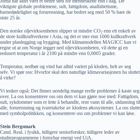
Jorda har aldri vært et bedre sted for menneskene enn i dag. De
viktigste globale problemene, sult, fattigdom, analfabetisme,
barnedødelighet og forurensning, har bedret seg med 50 % bare de
siste 25 år.
Den norske oljevirksomheten slipper ut mindre CO
enn ett enkelt av
2
de store kullkraftverkene i Asia, og det er mer enn 1000 kullkraftverk
under planlegging og bygging. Med klimamodellen MAGICC kan vi
regne ut at om Norge legger ned oljevirksomheten, vil dette gi en
redusert temperatur i år 2100 på mindre enn 0,0005 grader.
Temperatur, nedbør og vind har alltid variert på kloden, helt av seg
selv. Vi spør oss: Hvorfor skal den naturlige klimavariasjonen ha sluttet
å virke?
Vi tenker også: Det finnes uendelig mange reelle problemer å kaste seg
over. La oss konsentrere oss om dem vi kan gjøre noe med: Fattigdom,
sult, sykdommer som er lette å behandle, rent vann til alle, utdanning til
alle, forurensning og ivaretakelse av klodens økosystemer. La oss slutte
med symbolpolitikken, og konsentrere oss om problemer vi kan løse.
Stein Bergsmark
Cand. Real. i fysikk, tidligere seniorforsker, tidligere leder av
studieprogrammene i fornybar energi ved UiA.