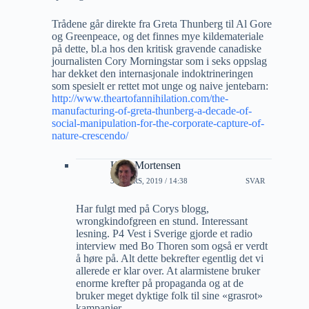
Trådene går direkte fra Greta Thunberg til Al Gore
og Greenpeace, og det finnes mye kildemateriale
på dette, bl.a hos den kritisk gravende canadiske
journalisten Cory Morningstar som i seks oppslag
har dekket den internasjonale indoktrineringen
som spesielt er rettet mot unge og naive jentebarn:
http://www.theartofannihilation.com/the-
manufacturing-of-greta-thunberg-a-decade-of-
social-manipulation-for-the-corporate-capture-of-
nature-crescendo/
Ketil Mortensen
30 MARS, 2019 / 14:38
SVAR
Har fulgt med på Corys blogg,
wrongkindofgreen en stund. Interessant
lesning. P4 Vest i Sverige gjorde et radio
interview med Bo Thoren som også er verdt
å høre på. Alt dette bekrefter egentlig det vi
allerede er klar over. At alarmistene bruker
enorme krefter på propaganda og at de
bruker meget dyktige folk til sine «grasrot»
kampanjer.