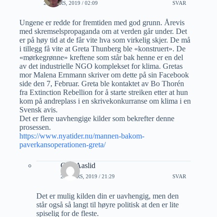
28 MARS, 2019 / 02:09
SVAR
Ungene er redde for fremtiden med god grunn. Årevis
med skremselspropaganda om at verden går under. Det
er på høy tid at de får vite hva som virkelig skjer. De må
i tillegg få vite at Greta Thunberg ble «konstruert». De
«mørkegrønne» kreftene som står bak henne er en del
av det industrielle NGO komplekset for klima. Gretas
mor Malena Ernmann skriver om dette på sin Facebook
side den 7, Februar. Greta ble kontaktet av Bo Thorén
fra Extinction Rebellion for å starte streiken etter at hun
kom på andreplass i en skrivekonkurranse om klima i en
Svensk avis.
Det er flere uavhengige kilder som bekrefter denne
prosessen.
https://www.nyatider.nu/mannen-bakom-
paverkansoperationen-greta/
Geir Aaslid
29 MARS, 2019 / 21:29
SVAR
Det er mulig kilden din er uavhengig, men den
står også så langt til høyre politisk at den er lite
spiselig for de fleste.