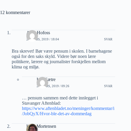
12 kommentarer
Arne Hofoss
27 MARS, 2019 / 18:04
SVAR
Bra skrevet! Bør være pensum i skolen. I barnehagene
også for den saks skyld. Videre bør noen lære
politikere, lærere og journalister forskjellen mellom
klima og miljø.
Ivar Sætre
28 MARS, 2019 / 09:26
SVAR
… pensum sammen med dette innlegget i
Stavanger Aftenblad:
https://www.aftenbladet.no/meninger/kommentar/i
/JobQyX/Hvor-ble-det-av-dommedag
Ketil Mortensen