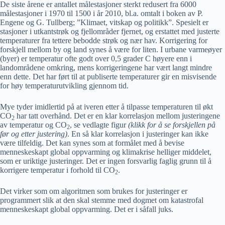
De siste årene er antallet målestasjoner sterkt redusert fra 6000
målestasjoner i 1970 til 1500 i år 2010, bl.a. omtalt i boken av P.
Engene og G. Tullberg; ”Klimaet, vitskap og politikk”. Spesielt er
stasjoner i utkantstrøk og fjellområder fjernet, og erstattet med justerte
temperaturer fra tettere bebodde strøk og nær hav. Korrigering for
forskjell mellom by og land synes å være for liten. I urbane varmeøyer
(byer) er temperatur ofte godt over 0,5 grader C høyere enn i
landområdene omkring, mens korrigeringene har vært langt mindre
enn dette. Det har ført til at publiserte temperaturer gir en misvisende
for høy temperaturutvikling gjennom tid.
Mye tyder imidlertid på at iveren etter å tilpasse temperaturen til økt
CO
har tatt overhånd. Det er en klar korrelasjon mellom justeringene
2
av temperatur og CO
, se vedlagte figur
(klikk for å se forskjellen på
2
før og etter justering)
. En så klar korrelasjon i justeringer kan ikke
være tilfeldig. Det kan synes som at formålet med å bevise
menneskeskapt global oppvarming og klimakrise helliger middelet,
som er uriktige justeringer. Det er ingen forsvarlig faglig grunn til å
korrigere temperatur i forhold til CO
.
2
Det virker som om algoritmen som brukes for justeringer er
programmert slik at den skal stemme med dogmet om katastrofal
menneskeskapt global oppvarming. Det er i såfall juks.