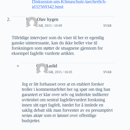
Diskussion-um-Klimaschutz-laecherlich-
id32569342.html
Hans Olav hygen
21 JANUAR, 2015 / 10:09
SVAR
Tilfeldige intervjuer som du viser til her er egentlig
ganske uinteressante, kan du ikke heller vise til
forskningen som støtter de utsagnene gjennom for
eksempel fagfelle vurderte artikler.
Geir Aaslid
21 JANUAR, 2015 / 16:03
SVAR
Jeg er litt forbauset over at en etablert forsker
troller i kommentarfeltet her og spør om ting han
garantert er klar over selv og indirekte indikerer
uvitenhet om sentral fagfellevurdert forskning
innen sitt eget fagfelt, istedet for å innlede en
saklig debatt slik man forventer av en presumptivt
seriøs aktør som er lønnet over offentlige
budsjetter.