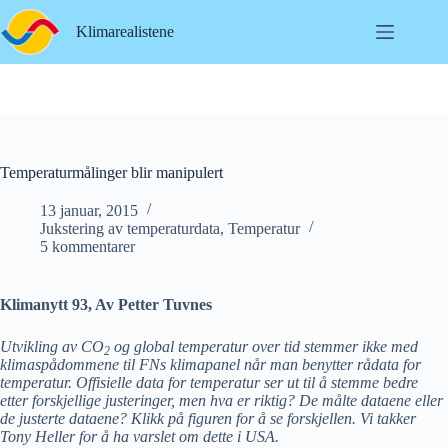
Hopp
til
Klimarealistene
innholdet
Temperaturmålinger blir manipulert
13 januar, 2015
Jukstering av temperaturdata
,
Temperatur
5 kommentarer
Klimanytt 93, Av Petter Tuvnes
Utvikling av CO
og global temperatur over tid stemmer ikke med
2
klimaspådommene til FNs klimapanel når man benytter rådata for
temperatur. Offisielle data for temperatur ser ut til å stemme bedre
etter forskjellige justeringer, men hva er riktig? De målte dataene eller
de justerte dataene? Klikk på figuren for å se forskjellen. Vi takker
Tony Heller for å ha varslet om dette i USA.