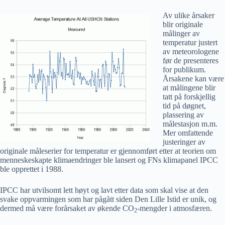
Av ulike årsaker
blir originale
målinger av
temperatur justert
av meteorologene
før de presenteres
for publikum.
Årsakene kan være
at målingene blir
tatt på forskjellig
tid på døgnet,
plassering av
målestasjon m.m.
Mer omfattende
justeringer av
originale måleserier for temperatur er gjennomført etter at teorien om
menneskeskapte klimaendringer ble lansert og FNs klimapanel IPCC
ble opprettet i 1988.
IPCC har utvilsomt lett høyt og lavt etter data som skal vise at den
svake oppvarmingen som har pågått siden Den Lille Istid er unik, og
dermed må være forårsaket av økende CO
-mengder i atmosfæren.
2