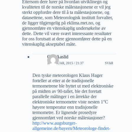
Ettersom dere lurer på hvordan utviklinegn og
kvaliteten til de norske målestasjonene er vil jeg
sterkt oppfordre dere til å ta målestasjonene, og
datasettene, som Meteorologisk institutt forvalter,
de ligger tilgjengelig på eklima.met.no, og
gjennomføre en vitenskaplig undersøkelse av
dette. Dette vil være svært interessante resultater
for oss forutsatt at dere gjennomfører dette på en
vitenskaplig akseptabel måte.
Geir Aaslid
18 JANUAR, 2015 / 21:37
SVAR
Den tyske meteorologen Klaus Hager
forteller at etter at de tradisjonelle
termometrene ble byttet ut med elektroniske
på midten av 90-tallet, ble det foretatt
parallelle målinger i en årrekke der
elektroniske termometre viste nesten 1°C
høyere temperatur enn tradisjonelle
termometre. Er lignende prosedyre
gjennomført ved norske målestasjoner?
http://www.augsburger-
allgemeine.de/bayern/Meteorologe-findet-