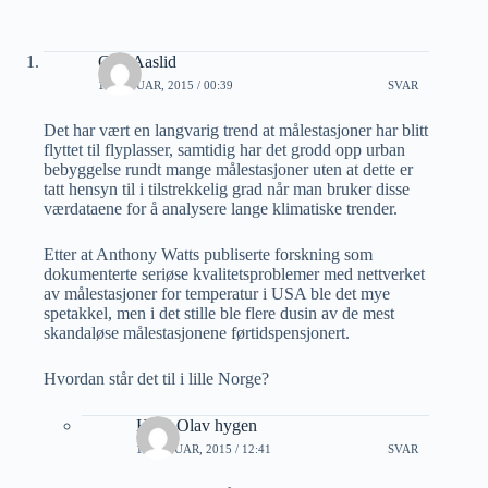
Geir Aaslid
14 JANUAR, 2015 / 00:39
SVAR
Det har vært en langvarig trend at målestasjoner har blitt
flyttet til flyplasser, samtidig har det grodd opp urban
bebyggelse rundt mange målestasjoner uten at dette er
tatt hensyn til i tilstrekkelig grad når man bruker disse
værdataene for å analysere lange klimatiske trender.
Etter at Anthony Watts publiserte forskning som
dokumenterte seriøse kvalitetsproblemer med nettverket
av målestasjoner for temperatur i USA ble det mye
spetakkel, men i det stille ble flere dusin av de mest
skandaløse målestasjonene førtidspensjonert.
Hvordan står det til i lille Norge?
Hans Olav hygen
14 JANUAR, 2015 / 12:41
SVAR