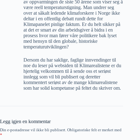
av oppvarmingen de siste 50 årene som viser seg å
være reell temperaturstigning. Man undrer seg
over at såkalt ledende klimaforskere i Norge ikke
deltar i en offentlig debatt rundt dette for
Klimapanelet pinlige faktum. Er du helt sikker på
at det er smart av din arbeidsgiver å bidra i en
prosess hvor man fører våre politikere bak lyset
med hensyn til den globale, historiske
temperaturutviklingen?
Dersom du har saklige, faglige innvendinger til
noe du leser på websiden til Klimarealistene er du
hjertelig velkommen til å sende oss et seriøst
innlegg som vil bli publisert og deretter
kommentert seriøst av de mange klimarealistene
som har solid kompetanse på feltet du skriver om.
Legg igjen en kommentar
Din e-postadresse vil ikke bli publisert.
Obligatoriske felt er merket med
*