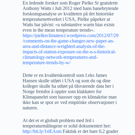
En ledende forsker som Roger Pielke Sr gratulerte
Anthony Watts i Juli 2012 med hans banebrytende
forskningsanalyse av kvaliteten på det historiske
temperaturnettverket i USA, Pielke påpeker at
Watts har påvist: «a substantive warm bias exists
even in the mean temperature trends».
https://pielkeclimatesci.wordpress.com/2012/07/29
/comments-on-the-game-changer-new-paper-an-
area-and-distance-weighted-analysis-of-the-
impacts-of-station-exposure-on-the-u-s-historical-
climatology-network-temperatures-and-
temperature-trends-by-w/
Dette er en kvalitetskontroll som f.eks James
Hansen skulle utført i USA og som du og dine
kolleger skulle ha utført på tilsvarende data her i
Norge fremfor å opptre som klakkører for
Klimapanelet som hausser opp en klimakrise man
ikke kan se spor av ved empiriske observasjoner i
naturen.
At det er et globalt problem med feil i
temperaturmålingene er solid dokumentert her:
http://bit.ly/1riEAsm
Faktisk er det bare 0,2 grader