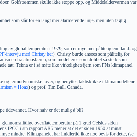
ornadoer, Golfstrømmen skulle ikke stoppe opp, og Middelaldervarmen var
omhet som står for en langt mer alarmerende linje, men uten faglig
ling av global temperatur i 1979, som er mye mer pålitelig enn land- og
-intervju med Christy her
). Christy burde ansees som pålitelig for
ekanismen fra atmosfæren, som modelleres som dobbel så sterk som
hele tatt. Tekna er i så måte like virkelighetsfjern som FNs klimapanel
iske og termodynamiske lover, og benyttes faktisk ikke i klimamodellene
armism = Hoax
)
og prof. Tim Ball, Canada.
pe tidevannet. Hvor naiv er det mulig å bli?
 gjennomsnittlige overflatetemperatur på 1 grad Celsius siden
 mens IPCC i sin rapport AR5 mener at det er siden 1950 at minst
rt mye mindre. Klimapanelet har imidlertid ikke noe bevis for dette, (se