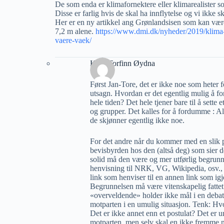
De som enda er klimafornektere eller klimarealister som 
Disse er farlig hvis de skal ha innflytelse og vi ikke sk
Her er en ny artikkel ang Grønlandsisen som kan være
7,2 m alene.
https://www.dmi.dk/nyheder/2019/klima-
vaere-vaek/
Knut Torfinn Øydna
Først Jan-Tore, det er ikke noe som heter 
utsagn. Hvordan er det egentlig mulig å forn
hele tiden? Det hele tjener bare til å set
og grupper. Det kalles for å fordumme : A
de skjønner egentlig ikke noe.
For det andre når du kommer med en slik 
bevisbyrden hos den (altså deg) som sier de
solid må den være og mer utførlig begrunnet
henvisning til NRK, VG, Wikipedia, osv., h
link som henviser til en annen link som igjen
Begrunnelsen må være vitenskapelig fattet o
«overveldende» holder ikke mål i en debatt
motparten i en umulig situasjon. Tenk: Hvo
Det er ikke annet enn et postulat? Det er 
motparten, men selv skal en ikke fremme no