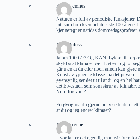
Knut Kjemhus
Naturen er full av periodiske funksjoner. Det 
bit, som for eksempel de siste 100 årene. D
kjennetegner nåtidas dommedagsprofeter, 
Arne Hofoss
Ja om 1000 år? Og KAN. Lykke til i drøm
skyld si at klima er vær. Det er i og for 
går uten at du eller noen annen kan gjøre 
Kunst av ypperste klasse må det jo være 
øyensynlig ser det ut til at du og en hel ha
det Elvestuen som som skrur av klimabryte
Nord forsvant?
Forøvrig må du gjerne henvise til den he
at du og jeg endrer klimaet?
Jarle Bergene
Hvordan er det egentlig man går frem for 