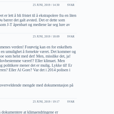
25 JUNI, 2019 / 14:30
SVAR
er lett å bli fristet til å ekstrapolere fra en liten
a bærer det galt avsted. Det er dette som
som J-T åpenbart og mediene lar seg lure av
25 JUNI, 2019 / 18:09
SVAR
menes verden! Forøvrig kan en for enkelhets
seg en umulighet å fornekte været. Det kommer og
noe som helst med det! Men, misslike det, ja!
å lovbestemme været!? Eller klimaet. Men
ug politikere mener det er mulig. Lykke til! Er
ren? Eller Al Gore? Var det i 2014 polisen i
lt overveldende mengde med dokumentasjon på
25 JUNI, 2019 / 19:17
SVAR
å dokumentere at klimaendringene er