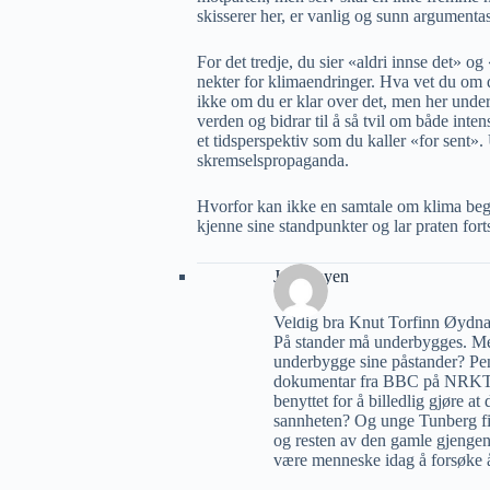
skisserer her, er vanlig og sunn argumentas
For det tredje, du sier «aldri innse det» o
nekter for klimaendringer. Hva vet du om 
ikke om du er klar over det, men her underg
verden og bidrar til å så tvil om både inte
et tidsperspektiv som du kaller «for sent».
skremselspropaganda.
Hvorfor kan ikke en samtale om klima begy
kjenne sine standpunkter og lar praten fortse
Jan Mayen
Veldig bra Knut Torfinn Øydna
På stander må underbygges. Men
underbygge sine påstander? Pen
dokumentar fra BBC på NRKTV 
benyttet for å billedlig gjøre at
sannheten? Og unge Tunberg f
og resten av den gamle gjengen v
være menneske idag å forsøke 