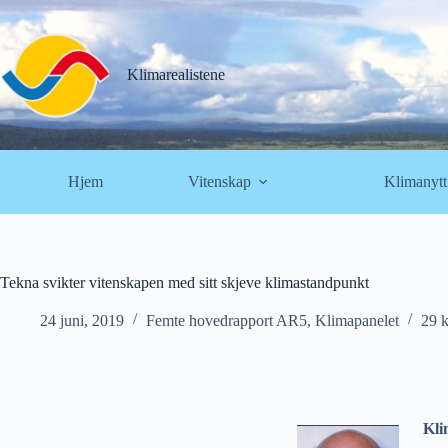
Hopp
til
innholdet
Klimarealistene
Hjem
Vitenskap
Klimanytt
Tekna svikter vitenskapen med sitt skjeve klimastandpunkt
24 juni, 2019
Femte hovedrapport AR5
,
Klimapanelet
29 
Kli