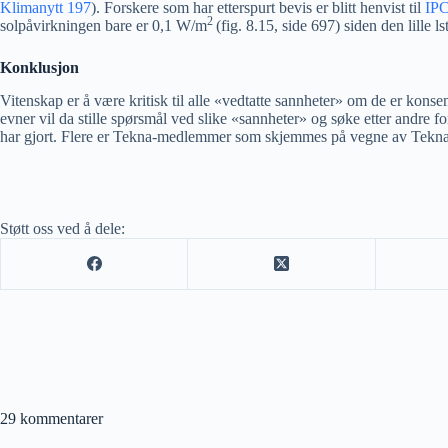
Klimanytt 197
). Forskere som har etterspurt bevis er blitt henvist til
IPC
2
solpåvirkningen bare er 0,1 W/m
(fig. 8.15, side 697) siden den lille
Konklusjon
Vitenskap er å være kritisk til alle «vedtatte sannheter» om de er konse
evner vil da stille spørsmål ved slike «sannheter» og søke etter andre 
har gjort. Flere er Tekna-medlemmer som skjemmes på vegne av Tekna. T
Støtt oss ved å dele:
29 kommentarer