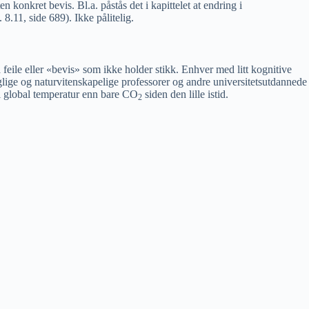
n konkret bevis. Bl.a. påstås det i kapittelet at endring i
. 8.11, side 689). Ikke pålitelig.
 feile eller «bevis» som ikke holder stikk. Enhver med litt kognitive
aglige og naturvitenskapelige professorer og andre universitetsutdannede
i global temperatur enn bare CO
siden den lille istid.
2