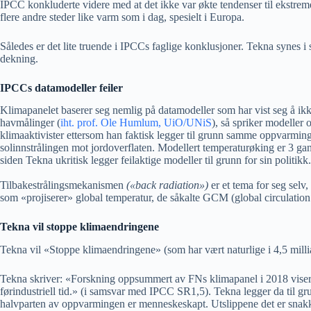
IPCC konkluderte videre med at det ikke var økte tendenser til ekstrem
flere andre steder like varm som i dag, spesielt i Europa.
Således er det lite truende i IPCCs faglige konklusjoner. Tekna synes 
dekning.
IPCCs datamodeller feiler
Klimapanelet baserer seg nemlig på datamodeller som har vist seg å ikk
havmålinger (
iht. prof. Ole Humlum, UiO/UNiS
), så spriker modeller
klimaaktivister ettersom han faktisk legger til grunn samme oppvarmin
solinnstrålingen mot jordoverflaten. Modellert temperaturøking er 3 gang
siden Tekna ukritisk legger feilaktige modeller til grunn for sin politikk.
Tilbakestrålingsmekanismen
(«back radiation»)
er et tema for seg selv
som «projiserer» global temperatur, de såkalte GCM (global circulation
Tekna vil stoppe klimaendringene
Tekna vil «Stoppe klimaendringene» (som har vært naturlige i 4,5 millia
Tekna skriver: «Forskning oppsummert av FNs klimapanel i 2018 viser at
førindustriell tid.» (i samsvar med IPCC SR1,5). Tekna legger da til gr
halvparten av oppvarmingen er menneskeskapt. Utslippene det er sna