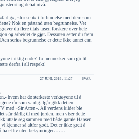
jonsteori og debattnivå.
g «farlig», «for sent» i forbindelse med dem som
dette? Nok en påstand uten begrunnelse. Vet
raver du flere titals tusen forskere over hele
nsjon og arbeidet de gjør. Dessuten setter du frem
 Uten seriøs begrunnelse er dette ikke annet enn
nne i riktig ende? To mennesker som gir til
tte derfra i all respekt!
27 JUNI, 2019 / 11:27
SVAR
,
,- hvem har de sterkeste verktøyene til å
gene rår som vanlig. Igår gikk det en
med «Sir Atten». All verdens kilder ble
 det står dårlig til med jorden. men viser dette
ikk uttale seg sammen med både gamle Hansen
i kjenner så altfor godt. Det er ikke greit å
å ha et liv uten bekymringer…….