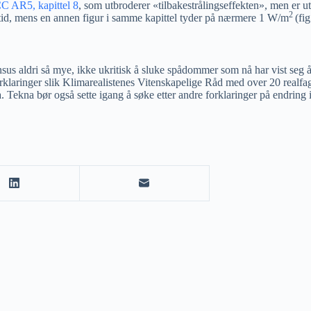
C AR5, kapittel 8
, som utbroderer «tilbakestrålingseffekten», men er ute
2
 lstid, mens en annen figur i samme kapittel tyder på nærmere 1 W/m
(fig
nsus aldri så mye, ikke ukritisk å sluke spådommer som nå har vist seg å
forklaringer slik Klimarealistenes Vitenskapelige Råd med over 20 realf
ekna bør også sette igang å søke etter andre forklaringer på endring 