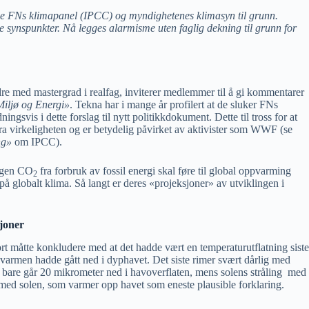
egge FNs klimapanel (IPCC) og myndighetenes klimasyn til grunn.
 synspunkter. Nå legges alarmisme uten faglig dekning til grunn for
ndre med mastergrad i realfag, inviterer medlemmer til å gi kommentarer
iljø og Energi»
. Tekna har i mange år profilert at de sluker FNs
ngsvis i dette forslag til nytt politikkdokument. Dette til tross for at
ra virkeligheten og er betydelig påvirket av aktivister som WWF (se
ng»
om IPCC).
ingen CO
fra forbruk av fossil energi skal føre til global oppvarming
2
 på globalt klima. Så langt er deres «projeksjoner» av utviklingen i
joner
rt måtte konkludere med at det hadde vært en temperaturutflatning siste
t varmen hadde gått ned i dyphavet. Det siste rimer svært dårlig med
ekt bare går 20 mikrometer ned i havoverflaten, mens solens stråling med
n med solen, som varmer opp havet som eneste plausible forklaring.