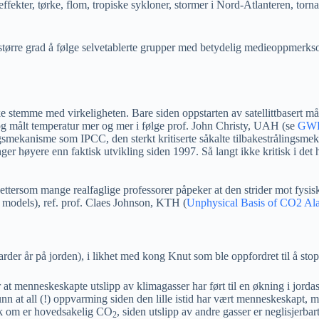
effekter, tørke, flom, tropiske sykloner, stormer i Nord-Atlanteren, t
i større grad å følge selvetablerte grupper med betydelig medieoppmerks
e stemme med virkeligheten. Bare siden oppstarten av satellittbasert må
 og målt temperatur mer og mer i følge prof. John Christy, UAH (se
GWPF
gsmekanisme som IPCC, den sterkt kritiserte såkalte tilbakestrålingsm
er høyere enn faktisk utvikling siden 1997. Så langt ikke kritisk i det 
, ettersom mange realfaglige professorer påpeker at den strider mot fys
 models), ref. prof. Claes Johnson, KTH (
Unphysical Basis of CO2 Al
rder år på jorden), i likhet med kong Knut som ble oppfordret til å stop
 menneskeskapte utslipp av klimagasser har ført til en økning i jordas
unn at all (!) oppvarming siden den lille istid har vært menneskeskapt,
kk om er hovedsakelig CO
, siden utslipp av andre gasser er neglisjerba
2