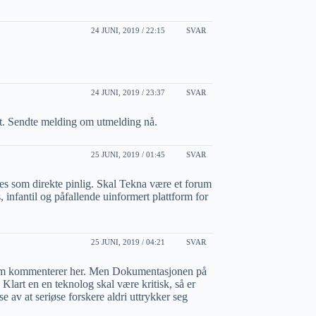
24 JUNI, 2019 / 22:15
SVAR
24 JUNI, 2019 / 23:37
SVAR
t. Sendte melding om utmelding nå.
25 JUNI, 2019 / 01:45
SVAR
es som direkte pinlig. Skal Tekna være et forum
 infantil og påfallende uinformert plattform for
25 JUNI, 2019 / 04:21
SVAR
som kommenterer her. Men Dokumentasjonen på
lart en en teknolog skal være kritisk, så er
lse av at seriøse forskere aldri uttrykker seg