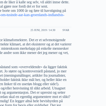
de liker å kalle seg selv, vil aldri innse dette.
al gjøre noe fordi det er for sent.
 borte om 1000 år og føre til havstigning på
om-tusinde-aar-kan-groenlands-indlandsis-
25 JUNI, 2019 / 14:30
SVAR
for klimafornektere. Det er et selvmotsigende
ekte klimaet, at det eksisterer og at det varierer
te et mistenksom merkelapp på enkelte mennesker
lle andre som ikke mener det jeg mener og vet,
påstand som «overveldende» da ligger faktisk
t. Jo større og kontroversiell påstand, jo mer
 (meningsmålinger, artikler fra journalister,
older faktisk ikke mål her, og heller ikke en
 linker til en useriøs blogg eller side!).
g/eller henvisning til slikt arbeid. Utsagnet
 og argumentasjon. Det er upresist og setter
rdan skal en egentlig argumentere mot et slikt?
umulig! En legger altså hele bevisbyrden på
e form for bevis eller gyldighet. Det jeg