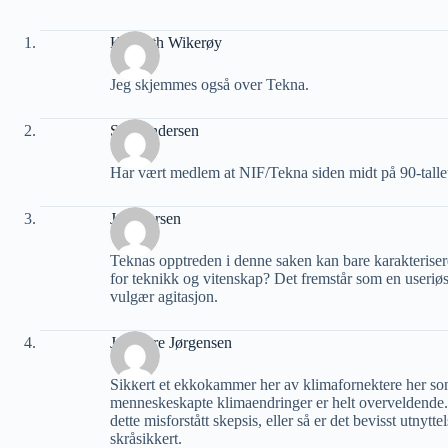
Kenneth Wikerøy
Jeg skjemmes også over Tekna.
Stig Andersen
Har vært medlem at NIF/Tekna siden midt på 90-talle
Jan Iversen
Teknas opptreden i denne saken kan bare karakteriser
for teknikk og vitenskap? Det fremstår som en useriøs,
vulgær agitasjon.
Jan-Tore Jørgensen
Sikkert et ekkokammer her av klimafornektere her 
menneskeskapte klimaendringer er helt overveldende. K
dette misforstått skepsis, eller så er det bevisst utnytte
skråsikkert.