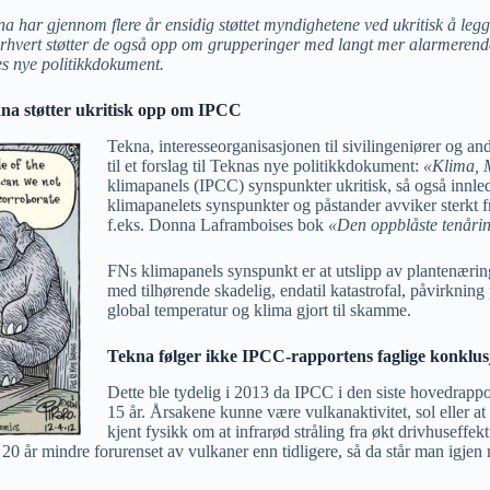
na har gjennom flere år ensidig støttet myndighetene ved ukritisk å l
erhvert støtter de også opp om grupperinger med langt mer alarmerende
es nye politikkdokument.
na støtter ukritisk opp om IPCC
Tekna, interesseorganisasjonen til sivilingeniører og a
til et forslag til Teknas nye politikkdokument:
«Klima, M
klimapanels (IPCC) synspunkter ukritisk, så også innledni
klimapanelets synspunkter og påstander avviker sterkt f
f.eks. Donna Laframboises bok
«Den oppblåste tenåri
FNs klimapanels synspunkt er at utslipp av plantenær
med tilhørende skadelig, endatil katastrofal, påvirkning
global temperatur og klima gjort til skamme.
Tekna følger ikke IPCC-rapportens faglige konklus
Dette ble tydelig i 2013 da IPCC i den siste hovedrappo
15 år. Årsakene kunne være vulkanaktivitet, sol eller a
kjent fysikk om at infrarød stråling fra økt drivhuseff
 20 år mindre forurenset av vulkaner enn tidligere, så da står man igje