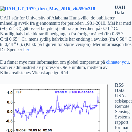
UAH
Data
UAH står for University of Alabama Huntsville, de publiserer
månedlig avvik fra gjennomsnitt for perioden 1981-2010. Mai har med
o
o
(+0,55
C) gitt oss et betydelig fall fra aprilverdien på 0,71
C.
o
Nordlig halvkule bidrar til nedgangen fra forrige måned (fra 0,85
o
o
C til 0,65
C), mens sydlig halvkule har endring i avviket (fra 0,58
C
o
til 0,44
C). (Klikk på figuren for større versjon). Mer informasjon hos
Dr. Spencer
her
.
Du finner mye mer informasjon om global temperatur på
climate4you
,
som er administrert av professor Ole Humlum, medlem av
Klimarealistenes Vitenskapelige Råd.
RSS
Data
USA-
selskapet
Remote
Sensing
Systems
rapport
for mai