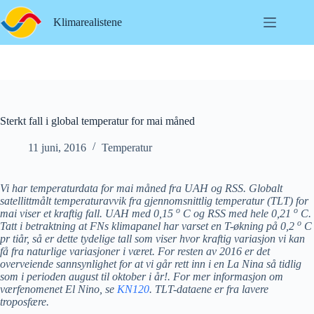
Hopp
til
Klimarealistene
innholdet
Sterkt fall i global temperatur for mai måned
11 juni, 2016
Temperatur
Vi har temperaturdata for mai måned fra UAH og RSS. Globalt
satellittmålt temperaturavvik fra gjennomsnittlig temperatur (TLT) for
o
o
mai viser et kraftig fall. UAH med 0,15
C og RSS med hele 0,21
C.
o
Tatt i betraktning at FNs klimapanel har varset en T-økning på 0,2
C
pr tiår, så er dette tydelige tall som viser hvor kraftig variasjon vi kan
få fra naturlige variasjoner i været. For resten av 2016 er det
overveiende sannsynlighet for at vi går rett inn i en La Nina så tidlig
som i perioden august til oktober i år!. For mer informasjon om
værfenomenet El Nino, se
KN120
. TLT-dataene er fra lavere
troposfære.