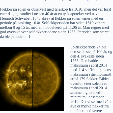
Flekker på solen er observert med teleskop fra 1610, men det var først
etter daglige studier i nesten 40 år at en tysk apoteker ved navn
Heinrich Schwabe i 1843 skrev at flekker på solen varier med en
periode på omkring 10 år. Solflekkperioden har siden 1610 variert
mellom 8 og 15 år, med en middelverdi på 11,06 år. Man regner med
god oversikt over solflekkperiodene siden 1755. Perioden som startet
da ble periode nr. 1.
Solflekkperiode 24 ble
den svakeste på 100 år, og
den 4. svakeste siden
1755. Den hadde
maksimum i april 2014
med 114 solflekker, mens
maksimum i gjennomsnitt
er på 179 flekker. Bildet
ovenfor viser solen ved
maksimum i april 2014
sammenlignet med
minimum i desember
2019. Det vi ser med vårt
øye er mørke flekker fra
områder med lavere