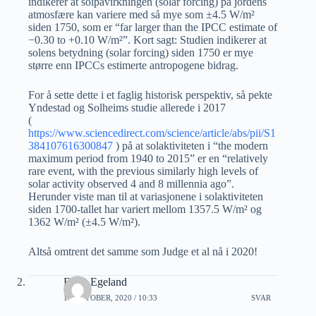
indikerer at solpåvirkningen (solar forcing) på jordens
atmosfære kan variere med så mye som ±4.5 W/m²
siden 1750, som er “far larger than the IPCC estimate of
−0.30 to +0.10 W/m²”. Kort sagt: Studien indikerer at
solens betydning (solar forcing) siden 1750 er mye
større enn IPCCs estimerte antropogene bidrag.
For å sette dette i et faglig historisk perspektiv, så pekte
Yndestad og Solheims studie allerede i 2017
(
https://www.sciencedirect.com/science/article/abs/pii/S1
384107616300847
) på at solaktiviteten i “the modern
maximum period from 1940 to 2015” er en “relatively
rare event, with the previous similarly high levels of
solar activity observed 4 and 8 millennia ago”.
Herunder viste man til at variasjonene i solaktiviteten
siden 1700-tallet har variert mellom 1357.5 W/m² og
1362 W/m² (±4.5 W/m²).
Altså omtrent det samme som Judge et al nå i 2020!
Einar Egeland
11 OKTOBER, 2020 / 10:33
SVAR