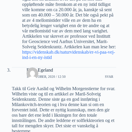
oppløftende måte fremkom at en ny istid tidligst
ville komme om ca 20.000 år, ja, kanskje så sent
som om 40.000 – 50.000 år. Det ble også pekt på
at av 4 mellomistider ville en av dem ha en
betydelig lenger varighet enn de tre andre og at
vår mellomistid var av dem med lang varighet.
Artikkelen var skrevet av professor ved Institutt
for Geoscience ved Aarhus Universitet, Marit-
Solveig Seidenkrantz. Artkkelen kan man lese her:
https://videnskab.dk/naturvidenskab/er-vi-paa-vej-
ind-i-en-ny-istid
Einar Egeland
14 OKTOBER, 2020 / 12:50
SVAR
Takk til Geir Aaslid og Wilhelm Morgenstierne for svar.
Wilhelm viste og til en artikkel av Maril-Solveig
Seidenkrantz. Denne siste ga en god innføring i
Milankovitch-teorien og i hva denne kan si om en
forventet istid. Dette er nyttig kunnskap, men den gir
oss bare det ene ledd i likningen for den totale
innstrålingen. De andre leddene er solflekkteorien og et
tall for mengden skyer. Det siste er vanskelig å
bestemme.