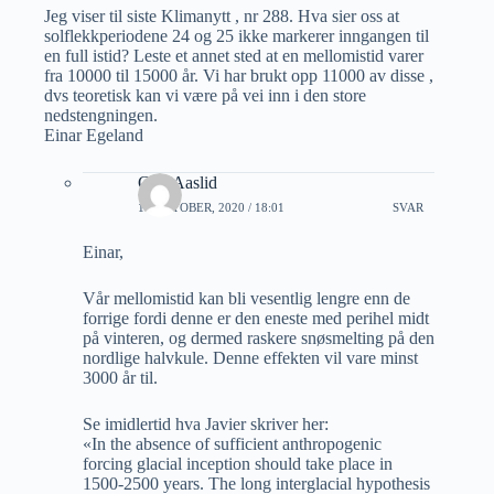
Jeg viser til siste Klimanytt , nr 288. Hva sier oss at
solflekkperiodene 24 og 25 ikke markerer inngangen til
en full istid? Leste et annet sted at en mellomistid varer
fra 10000 til 15000 år. Vi har brukt opp 11000 av disse ,
dvs teoretisk kan vi være på vei inn i den store
nedstengningen.
Einar Egeland
Geir Aaslid
11 OKTOBER, 2020 / 18:01
SVAR
Einar,
Vår mellomistid kan bli vesentlig lengre enn de
forrige fordi denne er den eneste med perihel midt
på vinteren, og dermed raskere snøsmelting på den
nordlige halvkule. Denne effekten vil vare minst
3000 år til.
Se imidlertid hva Javier skriver her:
«In the absence of sufficient anthropogenic
forcing glacial inception should take place in
1500-2500 years. The long interglacial hypothesis