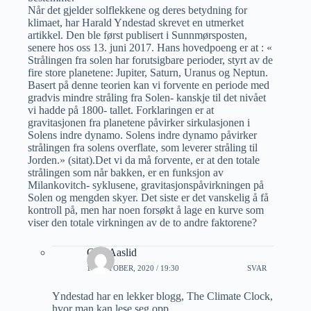
Når det gjelder solflekkene og deres betydning for
klimaet, har Harald Yndestad skrevet en utmerket
artikkel. Den ble først publisert i Sunnmørsposten,
senere hos oss 13. juni 2017. Hans hovedpoeng er at : «
Strålingen fra solen har forutsigbare perioder, styrt av de
fire store planetene: Jupiter, Saturn, Uranus og Neptun.
Basert på denne teorien kan vi forvente en periode med
gradvis mindre stråling fra Solen- kanskje til det nivået
vi hadde på 1800- tallet. Forklaringen er at
gravitasjonen fra planetene påvirker sirkulasjonen i
Solens indre dynamo. Solens indre dynamo påvirker
strålingen fra solens overflate, som leverer stråling til
Jorden.» (sitat).Det vi da må forvente, er at den totale
strålingen som når bakken, er en funksjon av
Milankovitch- syklusene, gravitasjonspåvirkningen på
Solen og mengden skyer. Det siste er det vanskelig å få
kontroll på, men har noen forsøkt å lage en kurve som
viser den totale virkningen av de to andre faktorene?
Geir Aaslid
14 OKTOBER, 2020 / 19:30
SVAR
Yndestad har en lekker blogg, The Climate Clock,
hvor man kan lese seg opp.