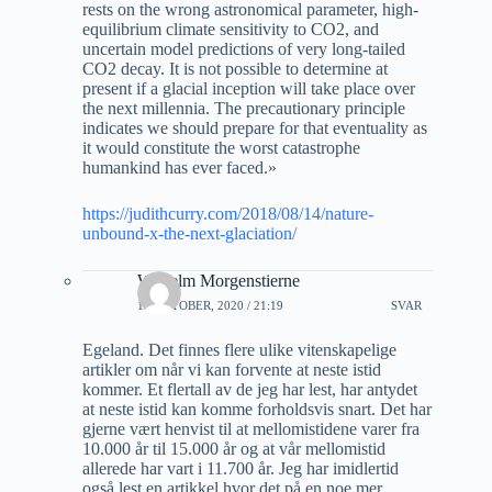
rests on the wrong astronomical parameter, high-
equilibrium climate sensitivity to CO2, and
uncertain model predictions of very long-tailed
CO2 decay. It is not possible to determine at
present if a glacial inception will take place over
the next millennia. The precautionary principle
indicates we should prepare for that eventuality as
it would constitute the worst catastrophe
humankind has ever faced.»
https://judithcurry.com/2018/08/14/nature-
unbound-x-the-next-glaciation/
Wilhelm Morgenstierne
12 OKTOBER, 2020 / 21:19
SVAR
Egeland. Det finnes flere ulike vitenskapelige
artikler om når vi kan forvente at neste istid
kommer. Et flertall av de jeg har lest, har antydet
at neste istid kan komme forholdsvis snart. Det har
gjerne vært henvist til at mellomistidene varer fra
10.000 år til 15.000 år og at vår mellomistid
allerede har vart i 11.700 år. Jeg har imidlertid
også lest en artikkel hvor det på en noe mer