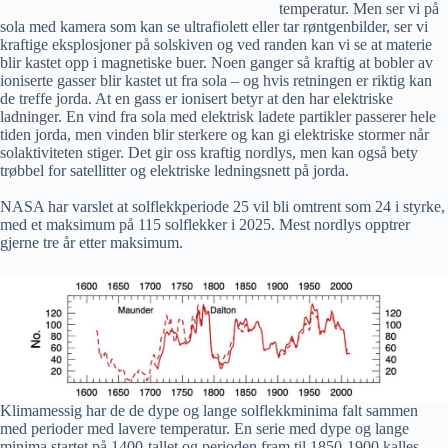
temperatur. Men ser vi på
sola med kamera som kan se ultrafiolett eller tar røntgenbilder, ser vi
kraftige eksplosjoner på solskiven og ved randen kan vi se at materie
blir kastet opp i magnetiske buer. Noen ganger så kraftig at bobler av
ioniserte gasser blir kastet ut fra sola – og hvis retningen er riktig kan
de treffe jorda. At en gass er ionisert betyr at den har elektriske
ladninger. En vind fra sola med elektrisk ladete partikler passerer hele
tiden jorda, men vinden blir sterkere og kan gi elektriske stormer når
solaktiviteten stiger. Det gir oss kraftig nordlys, men kan også bety
trøbbel for satellitter og elektriske ledningsnett på jorda.
NASA har varslet at solflekkperiode 25 vil bli omtrent som 24 i styrke,
med et maksimum på 115 solflekker i 2025. Mest nordlys opptrer
gjerne tre år etter maksimum.
Klimamessig har de de dype og lange solflekkminima falt sammen
med perioder med lavere temperatur. En serie med dype og lange
minima startet på 1400-tallet og perioden fram til 1850-1900 kalles