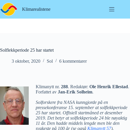
Hopp
til
Klimarealistene
innholdet
Solflekkperiode 25 har startet
3 oktober, 2020
Sol
6 kommentarer
Klimanytt nr.
288
. Redaktør:
Ole Henrik Ellestad
.
Forfattet av
Jan-Erik Solheim
.
Solforskere fra NASA kunngjorde på en
pressekonferanse 15. september at solflekkperiode
25 har startet. Offisiell startmåned er desember
2019. Det betyr at solflekkperiode 24 ble nøyaktig
11 år. Den hadde middels lengde men ble den
svakeste på 100 år (se også
Klimanytt 57
).