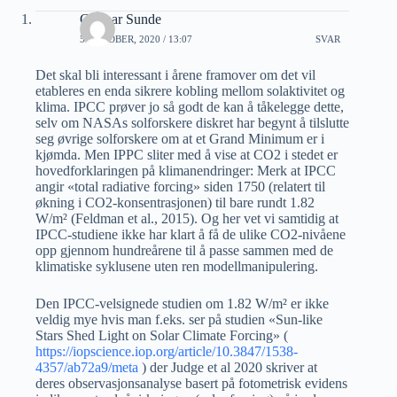
Gunnar Sunde
5 OKTOBER, 2020 / 13:07
SVAR
Det skal bli interessant i årene framover om det vil
etableres en enda sikrere kobling mellom solaktivitet og
klima. IPCC prøver jo så godt de kan å tåkelegge dette,
selv om NASAs solforskere diskret har begynt å tilslutte
seg øvrige solforskere om at et Grand Minimum er i
kjømda. Men IPPC sliter med å vise at CO2 i stedet er
hovedforklaringen på klimanendringer: Merk at IPCC
angir «total radiative forcing» siden 1750 (relatert til
økning i CO2-konsentrasjonen) til bare rundt 1.82
W/m² (Feldman et al., 2015). Og her vet vi samtidig at
IPCC-studiene ikke har klart å få de ulike CO2-nivåene
opp gjennom hundreårene til å passe sammen med de
klimatiske syklusene uten ren modellmanipulering.
Den IPCC-velsignede studien om 1.82 W/m² er ikke
veldig mye hvis man f.eks. ser på studien «Sun-like
Stars Shed Light on Solar Climate Forcing» (
https://iopscience.iop.org/article/10.3847/1538-
4357/ab72a9/meta
) der Judge et al 2020 skriver at
deres observasjonsanalyse basert på fotometrisk evidens